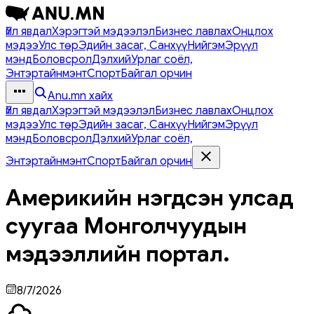
Үйл явдал
Хэрэгтэй мэдээлэл
Бизнес лавлах
Онцлох
мэдээ
Улс төр
Эдийн засаг, Санхүү
Нийгэм
Эрүүл
мэнд
Боловсрол
Дэлхий
Урлаг соёл,
Энтэртайнмэнт
Спорт
Байгал орчин
Anu.mn хайх
Үйл явдал
Хэрэгтэй мэдээлэл
Бизнес лавлах
Онцлох
мэдээ
Улс төр
Эдийн засаг, Санхүү
Нийгэм
Эрүүл
мэнд
Боловсрол
Дэлхий
Урлаг соёл,
Энтэртайнмэнт
Спорт
Байгал орчин
Америкийн нэгдсэн улсад
суугаа Монголчуудын
мэдээллийн портал.
8/7/2026