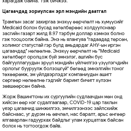
харагдаж байна." гэж бичжээ.
Цагаачдад зориулсан эрүүл мэндийн даатгал
Трампын засаг захиргаа энэхүү өөрчлөлт нь хүмүүсийг
Medicaid болон бусад хөтөлбөрөөс холдуулснаар
засгийн газарт жилд 8.97 тэрбум доллар хэмнэх болно
гэж тооцоолж байна. Энэ нь ялангуяа "гадаадад төрсөн,
холимог статустай гэр бүлд амьдардаг АНУ-ын иргэн
цагаачдад" нөлөөлнө. Энэхүү өөрчлөлт нь "Medicaid
хөтөлбөрт оролцож буй эмнэлэг, ашгийн бус
байгууллагуудын эрүүл мэндийн үйлчилгээ үзүүлэгчдийн
орлогыг бууруулж болзошгүй" бөгөөд эмнэлгийн тоног
төхөөрөмж, эм үйлдвэрлэдэг компаниудын ашигт
сөргөөр нөлөөлнө гэдгийг баримт бичигт хүлээн
зөвшөөрсөн байна.
Жорж Вашингтоны их сургуулийн судлаачдын мөн онд
хийсэн өөр нэг судалгаагаар, COVID-19 цар тахлын
үеэр цагаачид шинжилгээ, эмчилгээнээс зайлсхийж
байснаас, уг дүрэм нь өвчлөл, нас баралт, арьс өнгөөр ​​
ялгаварлан гадуурхах байдлыг улам хурцатгаж байсан
болох нь тогтоогдож байв.