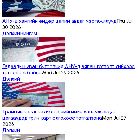
АНУ-д хамгийн өндөр цалин авдаг мэргэжилүүд
Thu Jul
30 2026
Дэлхий
Нийгэм
Гадаадын уран бүтээлчид АНУ-д аялан тоглолт хийхээс
татгалзаж байна
Wed Jul 29 2026
Дэлхий
Трампын засаг захиргаа нийгмийн халамж авдаг
цагаачдад грин карт олгохоос татгалзана
Mon Jul 27
2026
Дэлхий