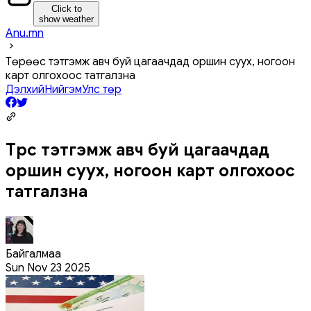
Click to
show weather
Anu.mn
Төрөөс тэтгэмж авч буй цагаачдад оршин суух, ногоон
карт олгохоос татгалзна
Дэлхий
Нийгэм
Улс төр
Төрөөс тэтгэмж авч буй цагаачдад
оршин суух, ногоон карт олгохоос
татгалзна
Байгалмаа
Sun Nov 23 2025