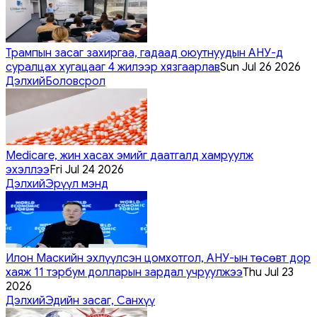
Трампын засаг захиргаа, гадаад оюутнуудын АНУ-д
суралцах хугацааг 4 жилээр хязгаарлав
Sun Jul 26 2026
Дэлхий
Боловсрол
Medicare, жин хасах эмийг даатгалд хамруулж
эхэллээ
Fri Jul 24 2026
Дэлхий
Эрүүл мэнд
Илон Маскийн эхлүүлсэн цомхотгол, АНУ-ын төсөвт дор
хаяж 11 тэрбум долларын зардал учруулжээ
Thu Jul 23
2026
Дэлхий
Эдийн засаг, Санхүү