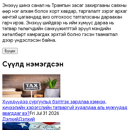
Энэхүү шинэ санал нь Трампын засаг захиргааны саяхны
өөр нэг алхам болох хорт хавдар, таргалалт зэрэг архаг
өвчтэй цагаачдад виз олгохоос татгалзсаны дараахан
гарч ирэв. Энэхүү шийдвэр нь ийм хүмүүс дараа нь
татвар төлөгчдийн санхүүжилттэй эрүүл мэндийн
хөтөлбөрт хамрагдах эрхтэй болно гэсэн таамаглал
дээр үндэслэсэн байна.
Буцах
Сүүлд нэмэгдсэн
Хүүхдүүдээ сургуульд бэлтгэх зардлаа хэмнэх,
хичээлийн хэрэгслийн татваргүй худалдаа аль мужуудад
явагддаг вэ?
Fri Jul 31 2026
Дэлхий
Дэлхий