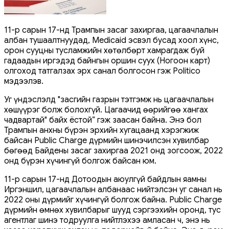
11-р сарын 17-нд Трампын засаг захиргаа, цагаачлалын
албан тушаалтнуудад, Medicaid эсвэл бусад хоол хүнс,
орон сууцны тусламжийн хөтөлбөрт хамрагдаж буй
гадаадын иргэдэд байнгын оршин суух (Ногоон карт)
олгоход татгалзах эрх санал болгосон гэж Politico
мэдээлэв.
Уг үндэслэлд "засгийн газрын тэтгэмж нь цагаачлалын
хөшүүрэг болж болохгүй. Цагаачид өөрийгөө хангах
чадвартай" байх ёстой” гэж заасан байна. Энэ бол
Трампын анхны бүрэн эрхийн хугацаанд хэрэгжиж
байсан Public Charge дүрмийн шинэчилсэн хувилбар
бөгөөд Байдены засаг захиргаа 2021 онд зогсоож, 2022
онд бүрэн хүчингүй болгож байсан юм.
11-р сарын 17-нд Дотоодын аюулгүй байдлын яамны
Иргэншил, цагаачлалын албанаас нийтэлсэн уг санал нь
2022 оны дүрмийг хүчингүй болгож байна. Public Charge
дүрмийн өмнөх хувилбарыг шууд сэргээхийн оронд, тус
агентлаг шинэ тодруулга нийтлэхээ амласан ч, энэ нь