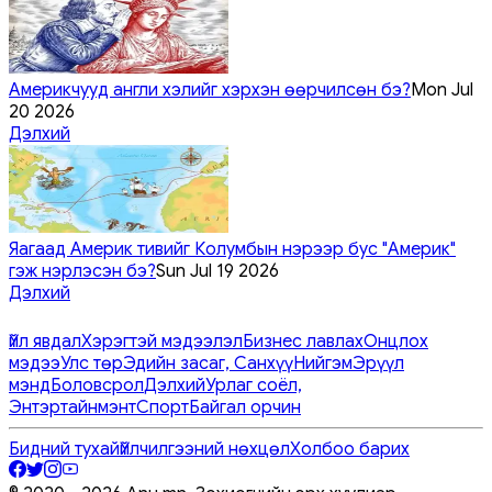
Америкчууд англи хэлийг хэрхэн өөрчилсөн бэ?
Mon Jul
20 2026
Дэлхий
Яагаад Америк тивийг Колумбын нэрээр бус "Америк"
гэж нэрлэсэн бэ?
Sun Jul 19 2026
Дэлхий
Үйл явдал
Хэрэгтэй мэдээлэл
Бизнес лавлах
Онцлох
мэдээ
Улс төр
Эдийн засаг, Санхүү
Нийгэм
Эрүүл
мэнд
Боловсрол
Дэлхий
Урлаг соёл,
Энтэртайнмэнт
Спорт
Байгал орчин
Бидний тухай
Үйлчилгээний нөхцөл
Холбоо барих