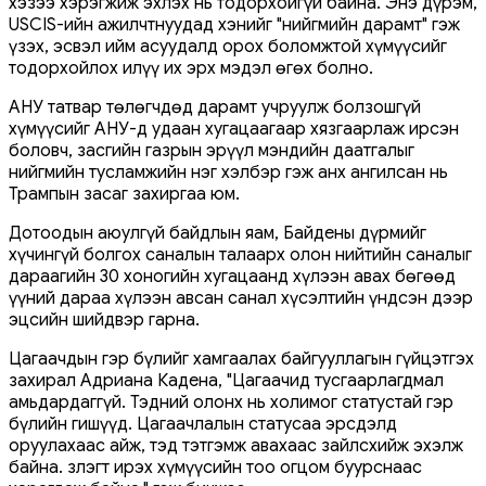
хэзээ хэрэгжиж эхлэх нь тодорхойгүй байна. Энэ дүрэм,
USCIS-ийн ажилчтнуудад хэнийг "нийгмийн дарамт" гэж
үзэх, эсвэл ийм асуудалд орох боломжтой хүмүүсийг
тодорхойлох илүү их эрх мэдэл өгөх болно.
АНУ татвар төлөгчдөд дарамт учруулж болзошгүй
хүмүүсийг АНУ-д удаан хугацаагаар хязгаарлаж ирсэн
боловч, засгийн газрын эрүүл мэндийн даатгалыг
нийгмийн тусламжийн нэг хэлбэр гэж анх ангилсан нь
Трампын засаг захиргаа юм.
Дотоодын аюулгүй байдлын яам, Байдены дүрмийг
хүчингүй болгох саналын талаарх олон нийтийн саналыг
дараагийн 30 хоногийн хугацаанд хүлээн авах бөгөөд
үүний дараа хүлээн авсан санал хүсэлтийн үндсэн дээр
эцсийн шийдвэр гарна.
Цагаачдын гэр бүлийг хамгаалах байгууллагын гүйцэтгэх
захирал Адриана Кадена, "Цагаачид тусгаарлагдмал
амьдардаггүй. Тэдний олонх нь холимог статустай гэр
бүлийн гишүүд. Цагаачлалын статусаа эрсдэлд
оруулахаас айж, тэд тэтгэмж авахаас зайлсхийж эхэлж
байна. Үзлэгт ирэх хүмүүсийн тоо огцом буурснаас