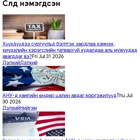
Сүүлд нэмэгдсэн
Хүүхдүүдээ сургуульд бэлтгэх зардлаа хэмнэх,
хичээлийн хэрэгслийн татваргүй худалдаа аль мужуудад
явагддаг вэ?
Fri Jul 31 2026
Дэлхий
Дэлхий
АНУ-д хамгийн өндөр цалин авдаг мэргэжилүүд
Thu Jul
30 2026
Дэлхий
Нийгэм