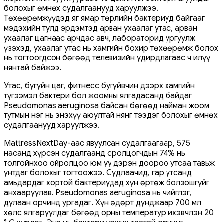
болохыг өмнөх судалгаанууд харуулжээ.
Төхөөрөмжүүдэд яг ямар төрлийн бактериуд байгааг
мэдэхийн тулд эрдэмтэд арван ухаалаг утас, арван
ухаалаг цагнаас арчдас авч, лабораторид ургуулж
үзэхэд, ухаалаг утас нь хамгийн бохир төхөөрөмж болох
нь тогтоогдсон бөгөөд телевизийн удирдлагаас ч илүү
нянтай байжээ.
Утас, бугуйн цаг, фитнесс бугуйвчин дээрх хамгийн
түгээмэл бактери бол жоомны ялгадасанд байдаг
Pseudomonas aeruginosa байсан бөгөөд найман жоом
тутмын нэг нь энэхүү аюултай нянг тээдэг болохыг өмнөх
судалгаанууд харуулжээ.
MattressNextDay-аас явуулсан судалгаагаар, 575
насанд хүрсэн судалгаанд оролцогчдын 74% нь
толгойнхоо ойролцоо юм уу дэрэн доороо утсаа тавьж
унтдаг болохыг тогтоожээ. Судлаачид, гар утсанд
амьдардаг хортой бактериудад хүн өртөж болзошгүйг
анхааруулав. Pseudomonas aeruginosa нь чийглэг,
дулаан орчинд ургадаг. Хүн өдөрт дунджаар 700 мл
хөлс ялгаруулдаг бөгөөд орны температур ихэвчлэн 20