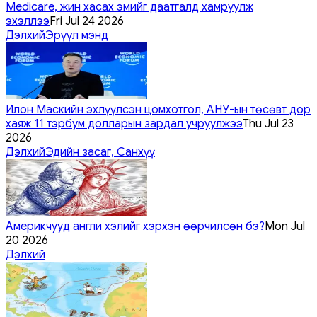
Medicare, жин хасах эмийг даатгалд хамруулж
эхэллээ
Fri Jul 24 2026
Дэлхий
Эрүүл мэнд
Илон Маскийн эхлүүлсэн цомхотгол, АНУ-ын төсөвт дор
хаяж 11 тэрбум долларын зардал учруулжээ
Thu Jul 23
2026
Дэлхий
Эдийн засаг, Санхүү
Америкчууд англи хэлийг хэрхэн өөрчилсөн бэ?
Mon Jul
20 2026
Дэлхий