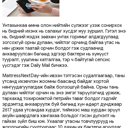
Унтахынхаа өмнө олон нийтийн сүлжээг үзэж сонирхох
нь бидний ихэнх нь салахыг хүсдэг муу зуршил. Гэтэл энэ
нь, бидний мэдэх зөвхөн унтах горимыг алдагдуулаад
зогсохгүй орны дулаан, чийглэг орчинд байгаа утас нь
нян үржих таатай орчин болдог гэж судлаачид
анхааруулсан бөгөөд эдгээр бактери нь хүмүүст
тууралт, уушгины хатгалгаа, тэр ч байтугай сепсис
үүсгэдэг гэж Daily Mail бичжээ.
MattressNextDay-ийн ивээн тэтгэсэн судалгаагаар, таны
утсанд ихэвчлэн жоомны баасанд байдаг хортой
нянгуудагуулагдаж байж болзошгүй байна. Орны тань
дулаан чийглэг орчин нь энэ эмгэг төрүүлэгчид үржиж,
тархахад тохиромжтой петрийн таваг болдог гэдгийг
эрдэмтэд анхааруулж буй бөгөөд хүн өдөрт дунджаар
2617 удаа утсандаа хүрдэг, тиймээс маш хурдан эрүүл
ахуйн шаардлага хангахаа больдог гэсэн дүгнэлт нь
гайхах зүйл биш юм. Ухаалаг утасны товчлуурууд нь
жорлонгийн суултуураас 10 дахин их бактери агуулдаг