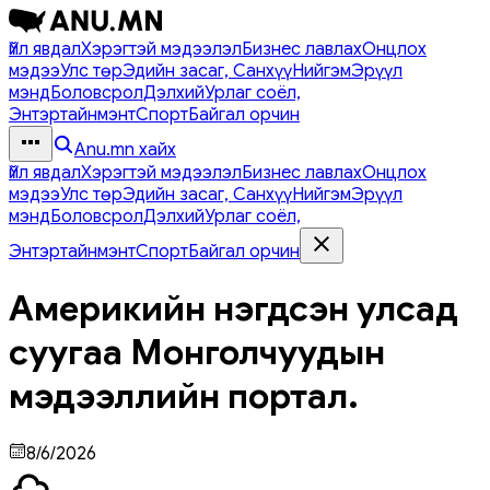
Үйл явдал
Хэрэгтэй мэдээлэл
Бизнес лавлах
Онцлох
мэдээ
Улс төр
Эдийн засаг, Санхүү
Нийгэм
Эрүүл
мэнд
Боловсрол
Дэлхий
Урлаг соёл,
Энтэртайнмэнт
Спорт
Байгал орчин
Anu.mn хайх
Үйл явдал
Хэрэгтэй мэдээлэл
Бизнес лавлах
Онцлох
мэдээ
Улс төр
Эдийн засаг, Санхүү
Нийгэм
Эрүүл
мэнд
Боловсрол
Дэлхий
Урлаг соёл,
Энтэртайнмэнт
Спорт
Байгал орчин
Америкийн нэгдсэн улсад
суугаа Монголчуудын
мэдээллийн портал.
8/6/2026