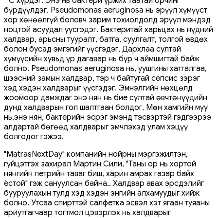
° C хүрдэг. Энэ нь бактери үржих таатай орчинг
бүрдүүлдэг. Pseudomonas aeruginosa нь эрүүл хүмүүст
хор хөнөөлгүй боловч зарим тохиолдолд эрүүл мэндэд
ноцтой асуудал үүсгэдэг. Бактеритай харьцах нь нүдний
халдвар, арьсны тууралт, батга, суулгалт, толгой өвдөх
болон бусад эмгэгийг үүсгэдэг, Дархлаа султай
хүмүүсийн хувьд үр дагавар нь бүр ч аймшигтай байж
болно. Pseudomonas aeruginosa нь, уушгины хатгалгаа,
шээсний замын халдвар, тэр ч байтугай сепсис зэрэг
хэд хэдэн халдварыг үүсгэдэг. Эмнэлгийн нөхцөлд
жоомоор дамждаг энэ нян нь бие султай өвчтөнүүдийн
дунд халдварын гол шалтгаан болдог. Мөн хамгийн муу
нь,энэ нян, бактерийн эсрэг эмэнд тэсвэртэй гэдгээрээ
алдартай бөгөөд халдварыг эмчлэхэд улам хэцүү
болгодог гэжээ.
"MatrasNextDay" компанийн нойрны мэргэжилтэн,
гүйцэтгэх захирал Мартин Сили, "Таны ор нь хортой
нянгийн петрийн таваг биш, харин амрах газар байх
ёстой" гэж сануулсан байна.. Халдвар авах эрсдэлийг
бууруулахын тулд хэд хэдэн энгийн алхамуудыг хийж
болно. Утсаа спирттэй салфетка эсвэл хэт ягаан туяаны
ариутгагчаар тогтмол цэвэрлэх нь халдварыг