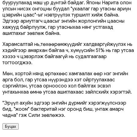
бууруулахад маш үр дүнтэй байдаг. Японы Нарита олон
улсын нисэх онгоцны буудал "ухаалаг гар утасны ариун
цэврийн цаас"-ыг нэвтрүүлэх туршилт хийж байна.
Эдгээр ариутгагч цаасыг энгийн жорлонгийн цаасны
хажууд байрлуулж, гар утасныхаа нянг устгахад
ашиглахыг зөвлөж байна.
Харамсалтай нь,төхөөрөмжүүдийг халдваргүйжүүлэх нь
хэдийгээр амархан байгаа ч, хүмүүсийн 51% нь гар утсаа
хэзээ ч цэвэрлэж байгаагүй нь судалгаагаар
тогтоогджээ.
Мөн, хортой нянд өртөхөөс хамгаалах өөр нэг энгийн
арга бол, гар утсаа нүүрэндээ хэт ойртуулахаас
сэргийлэн, утсаа орноосоо хол байлгах эсвэл
унтахынхаа өмнө утсаа ашиглахаас зайлсхийх хэрэгтэй.
"Эрүүл ахуйн эдгээр энгийн дүрмийг хэрэгжүүлснээр
бид, "жоом" бактеритай нэг оронд биш, унтаж амарч
чадна" гэж Сили зөвлөжээ.
Буцах