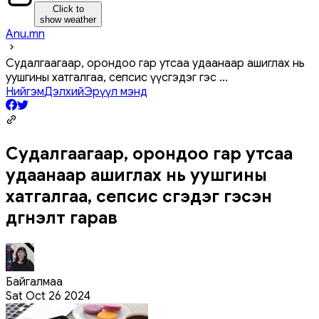
Click to
show weather
Anu.mn
Судалгаагаар, орондоо гар утсаа удаанаар ашиглах нь
уушгины хатгалгаа, сепсис үүсгэдэг гэс
...
Нийгэм
Дэлхий
Эрүүл мэнд
Судалгаагаар, орондоо гар утсаа
удаанаар ашиглах нь уушгины
хатгалгаа, сепсис үүсгэдэг гэсэн
дүгнэлт гарав
Байгалмаа
Sat Oct 26 2024