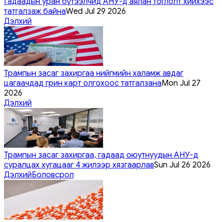
Гадаадын уран бүтээлчид АНУ-д аялан тоглолт хийхээс
татгалзаж байна
Wed Jul 29 2026
Дэлхий
Трампын засаг захиргаа нийгмийн халамж авдаг
цагаачдад грин карт олгохоос татгалзана
Mon Jul 27
2026
Дэлхий
Трампын засаг захиргаа, гадаад оюутнуудын АНУ-д
суралцах хугацааг 4 жилээр хязгаарлав
Sun Jul 26 2026
Дэлхий
Боловсрол