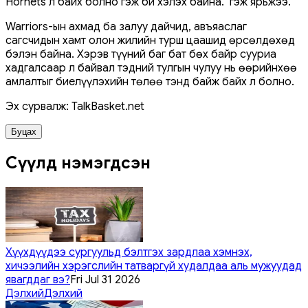
Hornets л байх болно гэж би хэлэх байна." гэж ярьжээ.
Warriors-ын ахмад ба залуу дайчид, авъяаслаг
сагсчидын хамт олон жилийн турш цаашид өрсөлдөхөд
бэлэн байна. Хэрэв түүний баг бат бөх байр сууриа
хадгалсаар л байвал тэдний тулгын чулуу нь өөрийнхөө
амлалтыг биелүүлэхийн төлөө тэнд байж байх л болно.
Эх сурвалж: TalkBasket.net
Буцах
Сүүлд нэмэгдсэн
Хүүхдүүдээ сургуульд бэлтгэх зардлаа хэмнэх,
хичээлийн хэрэгслийн татваргүй худалдаа аль мужуудад
явагддаг вэ?
Fri Jul 31 2026
Дэлхий
Дэлхий