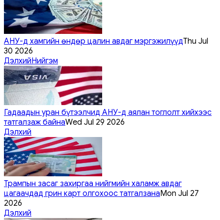
АНУ-д хамгийн өндөр цалин авдаг мэргэжилүүд
Thu Jul
30 2026
Дэлхий
Нийгэм
Гадаадын уран бүтээлчид АНУ-д аялан тоглолт хийхээс
татгалзаж байна
Wed Jul 29 2026
Дэлхий
Трампын засаг захиргаа нийгмийн халамж авдаг
цагаачдад грин карт олгохоос татгалзана
Mon Jul 27
2026
Дэлхий