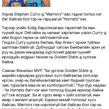
Хэрэв Stephen Curry-д "Warriors"-аас гадна тоглох нэг
баг байгаа бол тэр нь гарцаагүй "Hornets" юм.
Тэрээр угийн Хойд Каролинагаас гаралтай ба мөн
түүний эцэг Dell-ийнх нь нөлөөг харгалзан үзвэл Curry-д
ийм бодол төрөх нь ойлгомжтой юм.
Гэхдээ Curry цүнхээ баглаж, Bay Area-г орхих туйлын
шалтгаан байхгүй. Дубчуудыг сагсан бөмбөгийн эрин үе
рүү нь дахин мандахад хүргэсний дараа түүнийг
ирээдүйн алдрын танхим нь Golden State-д хүлээж
байна.
Саяхан Финалын MVP: "Би үргэлж Golden State-д
өөрийн карьераа дуусгахыг хүсч байгаагаа хэлсээр
ирсэн, учир нь багийнхантайгаа хамт бидний туулсан
зам, туршлага маш их ач холбогдолтой.", "Хүн бүр надаас
- Чи Hornets багт нэг жил тоглоод буцаж ирмээр байна
уу? гэж асуудаг. Би яг одоо ямар ч зүйл хэлэхгүй, мөн
ямар ч амлалт өгөхгүй. Хэрвээ миний тоглохыг хүсч
байсан, Warriors гэж нэрлээгүй баг байсан бол тэр нь