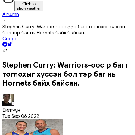
Click to
show weather
Anu.mn
Stephen Curry: Warriors-оос өөр багт тоглохыг хүссэн
бол тэр баг нь Hornets байх байсан.
Спорт
Stephen Curry: Warriors-оос өөр багт
тоглохыг хүссэн бол тэр баг нь
Hornets байх байсан.
Билгүүн
Tue Sep 06 2022