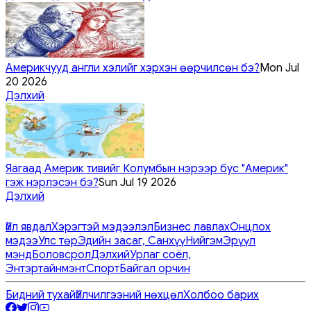
Америкчууд англи хэлийг хэрхэн өөрчилсөн бэ?
Mon Jul
20 2026
Дэлхий
Яагаад Америк тивийг Колумбын нэрээр бус "Америк"
гэж нэрлэсэн бэ?
Sun Jul 19 2026
Дэлхий
Үйл явдал
Хэрэгтэй мэдээлэл
Бизнес лавлах
Онцлох
мэдээ
Улс төр
Эдийн засаг, Санхүү
Нийгэм
Эрүүл
мэнд
Боловсрол
Дэлхий
Урлаг соёл,
Энтэртайнмэнт
Спорт
Байгал орчин
Бидний тухай
Үйлчилгээний нөхцөл
Холбоо барих