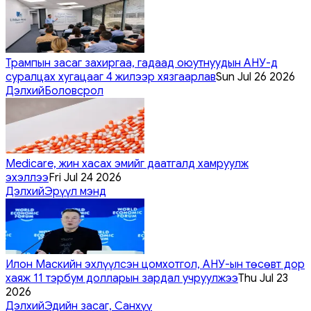
Трампын засаг захиргаа, гадаад оюутнуудын АНУ-д
суралцах хугацааг 4 жилээр хязгаарлав
Sun Jul 26 2026
Дэлхий
Боловсрол
Medicare, жин хасах эмийг даатгалд хамруулж
эхэллээ
Fri Jul 24 2026
Дэлхий
Эрүүл мэнд
Илон Маскийн эхлүүлсэн цомхотгол, АНУ-ын төсөвт дор
хаяж 11 тэрбум долларын зардал учруулжээ
Thu Jul 23
2026
Дэлхий
Эдийн засаг, Санхүү