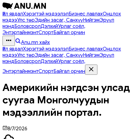
Үйл явдал
Хэрэгтэй мэдээлэл
Бизнес лавлах
Онцлох
мэдээ
Улс төр
Эдийн засаг, Санхүү
Нийгэм
Эрүүл
мэнд
Боловсрол
Дэлхий
Урлаг соёл,
Энтэртайнмэнт
Спорт
Байгал орчин
Anu.mn хайх
Үйл явдал
Хэрэгтэй мэдээлэл
Бизнес лавлах
Онцлох
мэдээ
Улс төр
Эдийн засаг, Санхүү
Нийгэм
Эрүүл
мэнд
Боловсрол
Дэлхий
Урлаг соёл,
Энтэртайнмэнт
Спорт
Байгал орчин
Америкийн нэгдсэн улсад
суугаа Монголчуудын
мэдээллийн портал.
8/7/2026