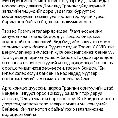
Мөн Ерөнхийлөгч илтгэлийнхээ үеэр, Бүгд найрамдах
намаас нэр дэвшигч Дональд Трампыг үйлдвэрчний
эвлэлийн гишүүдийг дорд үздэг гэж буруутгаж,
коронавирусын тахлын үед төрийн тэргүүний хувьд
баримталж байсан бодлогыг нь шүүмжилжээ.
Тэрээр Трампын талаар ярихдаа, "Хамт өссөн ийм
залуусынхаа талаар бодоод үз. Гэхдээ би цохиж
зодоорой гэж зөвлөхгүй. Бид бүгд ийм залуусын өсөж
торнихыг харж байсан. Түүнээс гадна Трамп, COVID-ийг
цайруулагчаар эмчлэхийг хүсч байсныг санаж байна уу?
Тэр судсанд тарихыг уриалж байсан. Гэхдээ тэр алдсан,
энэ санаа нь зөвхөн түүний үсэнд нөлөөлсөн." гэсэн нь
оролцогчидыг ихэд хөгжөөсөн, гэсэн ч Байден, "Би
ингэж хэлэх ёсгүй байсан.Та нар надад муугаар
нөлөөлж байна" гэж нэмж хэлэн инээж байв.
Арга хэмжээ дууссаны дараа Трампын сонгуулийн штаб,
Байдены ичгүүрт орсон энэхүү байдлыг тэр даруй
ашиглан, "Оюун ухааны бэрхшээлтэй Жо Байден, илтгэл
дээр тэмдэглэсэн теле зааврыг үгчлэн уншсан. Үүнийг
Байдены бичлэг нотолж байна" гэж хэвлэлийнхэнд
мэдэгдсэн байна.