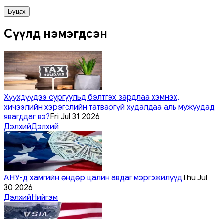
Буцах
Сүүлд нэмэгдсэн
Хүүхдүүдээ сургуульд бэлтгэх зардлаа хэмнэх,
хичээлийн хэрэгслийн татваргүй худалдаа аль мужуудад
явагддаг вэ?
Fri Jul 31 2026
Дэлхий
Дэлхий
АНУ-д хамгийн өндөр цалин авдаг мэргэжилүүд
Thu Jul
30 2026
Дэлхий
Нийгэм