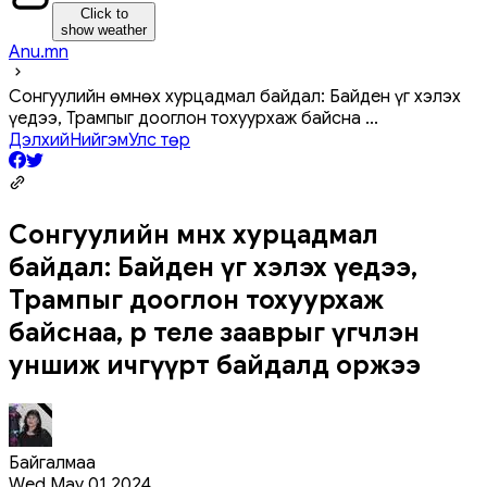
Click to
show weather
Anu.mn
Сонгуулийн өмнөх хурцадмал байдал: Байден үг хэлэх
үедээ, Трампыг дооглон тохуурхаж байсна
...
Дэлхий
Нийгэм
Улс төр
Сонгуулийн өмнөх хурцадмал
байдал: Байден үг хэлэх үедээ,
Трампыг дооглон тохуурхаж
байснаа, өөрөө теле зааврыг үгчлэн
уншиж ичгүүрт байдалд оржээ
Байгалмаа
Wed May 01 2024