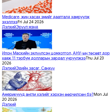
Medicare, жин хасах эмийг даатгалд хамруулж
эхэллээ
Fri Jul 24 2026
Дэлхий
Эрүүл мэнд
Илон Маскийн эхлүүлсэн цомхотгол, АНУ-ын төсөвт дор
хаяж 11 тэрбум долларын зардал учруулжээ
Thu Jul 23
2026
Дэлхий
Эдийн засаг, Санхүү
Америкчууд англи хэлийг хэрхэн өөрчилсөн бэ?
Mon Jul
20 2026
Дэлхий