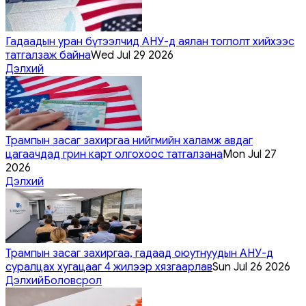
Гадаадын уран бүтээлчид АНУ-д аялан тоглолт хийхээс
татгалзаж байна
Wed Jul 29 2026
Дэлхий
Трампын засаг захиргаа нийгмийн халамж авдаг
цагаачдад грин карт олгохоос татгалзана
Mon Jul 27
2026
Дэлхий
Трампын засаг захиргаа, гадаад оюутнуудын АНУ-д
суралцах хугацааг 4 жилээр хязгаарлав
Sun Jul 26 2026
Дэлхий
Боловсрол