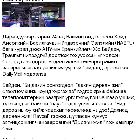
Дөрөвдүгээр сарын 24-нд Вашингтонд болсон Хойд
Америкийн Барилгачдын Үйлдвэрчний Эвлэлийн (NABTU)
бага хурал дээр АНУ-ын Ерөнхийлөгч Жо Байден,
Трампыг нилээдгүй дооглож тохуурхсан үг хэлсэн
бөгөөд гэвч өөрөө алдаа гарган телепрограмын
зааврыг чангаар уншиж ичгүүртэй байдалд орсон гэж
DailyMail мэдээлэв.
Байден, “Би дахин сонгогдвол, “дахин дөрвөн жил”
өгвөл юу хийж, юунд хүргэх вэ” гэдгээ ярьж байснаа,
телепромптерийн зааврыг үргэлжлүүлэн чангаар уншиж,
төгсгөлд нь байсан “пауз” гэдэг үгийг ч хэлжээ. "Бид
дараа нь юу хийж чадахыг төсөөлөөд үз дээ! Дахиад
дөрвөн жил! Пауза!" гэснээ, цугласан хүмүүс
эвгүйцсэнийг ч анзаарсангүй "Дөрвөн жил!" гэж хашгирч
байв.