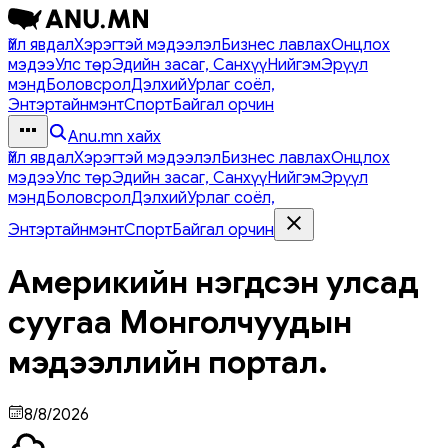
Үйл явдал
Хэрэгтэй мэдээлэл
Бизнес лавлах
Онцлох
мэдээ
Улс төр
Эдийн засаг, Санхүү
Нийгэм
Эрүүл
мэнд
Боловсрол
Дэлхий
Урлаг соёл,
Энтэртайнмэнт
Спорт
Байгал орчин
Anu.mn хайх
Үйл явдал
Хэрэгтэй мэдээлэл
Бизнес лавлах
Онцлох
мэдээ
Улс төр
Эдийн засаг, Санхүү
Нийгэм
Эрүүл
мэнд
Боловсрол
Дэлхий
Урлаг соёл,
Энтэртайнмэнт
Спорт
Байгал орчин
Америкийн нэгдсэн улсад
суугаа Монголчуудын
мэдээллийн портал.
8/8/2026