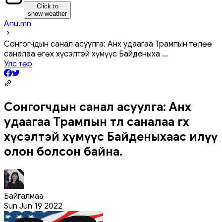
Click to
show weather
Anu.mn
Сонгогчдын санал асуулга: Анх удаагаа Трампын төлөө
саналаа өгөх хүсэлтэй хүмүүс Байденыха
...
Улс төр
Сонгогчдын санал асуулга: Анх
удаагаа Трампын төлөө саналаа өгөх
хүсэлтэй хүмүүс Байденыхаас илүү
олон болсон байна.
Байгалмаа
Sun Jun 19 2022