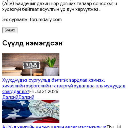
(76%) Байденыг дахин нэр дэвших талаар сонсохыг ч
хүсэхгүй байгааг асуулгын үр дүн харуулжээ.
Эх сурвалж: forumdaily.com
Буцах
Сүүлд нэмэгдсэн
Хүүхдүүдээ сургуульд бэлтгэх зардлаа хэмнэх,
хичээлийн хэрэгслийн татваргүй худалдаа аль мужуудад
явагддаг вэ?
Fri Jul 31 2026
Дэлхий
Дэлхий
АНУ-д хамгийн өндөр цалин авдаг мэргэжилүүд
Thu Jul