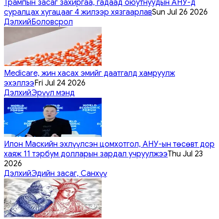
Трампын засаг захиргаа, гадаад оюутнуудын АНУ-д
суралцах хугацааг 4 жилээр хязгаарлав
Sun Jul 26 2026
Дэлхий
Боловсрол
Medicare, жин хасах эмийг даатгалд хамруулж
эхэллээ
Fri Jul 24 2026
Дэлхий
Эрүүл мэнд
Илон Маскийн эхлүүлсэн цомхотгол, АНУ-ын төсөвт дор
хаяж 11 тэрбум долларын зардал учруулжээ
Thu Jul 23
2026
Дэлхий
Эдийн засаг, Санхүү