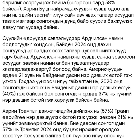
барилыг эсэргүүцэж байна (өнгөрсөн сард 58%
байсан). Харин Бүгд найрамдахчуудын хувьд одоо аль
нам нь эдийн засгийг илүү сайн авч явах талаар асуудал
тавих маягаар сонгогчдын дунд байр сууриа бэхжүүлэх
давуу тал үүсээд байна.
Сүүлийн өдрүүдэд хэвлэлүүдээр Ардчилсан намын
бодлогуудыг хөндсөн, Байден 2024 онд дахин
сонгуульд өрсөлдөх эсэх талаар цуврал нийтлэлүүд
гарч байна. Ардчилсан намынхны хувьд, санаа зовоосон
асуудал зөвхөн намын албан тушаалтнуудаар
хязгаарлагдахааргүй болоод байна. Америкчуудын
ердөө 21 хувь нь Байденыг дахин нэр дэвших ёстой гэж
үзжээ. Гэхдээ үүнээс ч илүү гайхалтай нь, 2020 онд
сонгогчдын ихэнх нь Байденыг дахин нэр дэвших ёсгүй
(40%) гэж байсан бол сонгогчдын ердөө 37% нь түүнийг
нэр дэвших ёстой гэж хариулж байсан байна.
Харин Трампыг дэмжигчидийн дийлэнх нь (57%) Трамп
өөрийгөө нэр дэвшүүлэх ёстой гэж үзэж, зөвхөн 21% нь
үүнийг зөвшөөрөхгүй байна. Бие даасан сонгогчдын
57% нь Трампыг 2024 онд буцаж ирэхийг оролдох
хэрэггүй гэж үзэж байгаа бол түүнээс илүү олон хүн