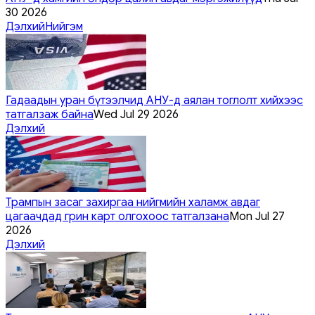
30 2026
Дэлхий
Нийгэм
Гадаадын уран бүтээлчид АНУ-д аялан тоглолт хийхээс
татгалзаж байна
Wed Jul 29 2026
Дэлхий
Трампын засаг захиргаа нийгмийн халамж авдаг
цагаачдад грин карт олгохоос татгалзана
Mon Jul 27
2026
Дэлхий