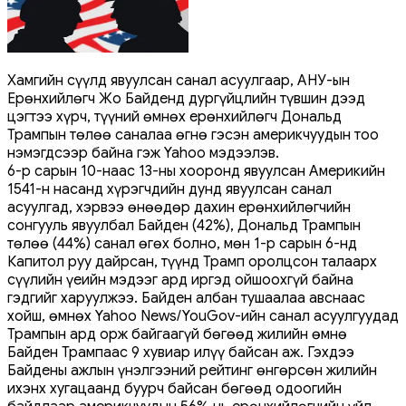
Хамгийн сүүлд явуулсан санал асуулгаар, АНУ-ын
Ерөнхийлөгч Жо Байденд дургүйцлийн түвшин дээд
цэгтээ хүрч, түүний өмнөх ерөнхийлөгч Дональд
Трампын төлөө саналаа өгнө гэсэн америкчуудын тоо
нэмэгдсээр байна гэж Yahoo мэдээлэв.
6-р сарын 10-наас 13-ны хооронд явуулсан Америкийн
1541-н насанд хүрэгчдийн дунд явуулсан санал
асуулгад, хэрвээ өнөөдөр дахин ерөнхийлөгчийн
сонгууль явуулбал Байден (42%), Дональд Трампын
төлөө (44%) санал өгөх болно, мөн 1-р сарын 6-нд
Капитол руу дайрсан, түүнд Трамп оролцсон талаарх
сүүлийн үеийн мэдээг ард иргэд ойшоохгүй байна
гэдгийг харуулжээ. Байден албан тушаалаа авснаас
хойш, өмнөх Yahoo News/YouGov-ийн санал асуулгуудад
Трампын ард орж байгаагүй бөгөөд жилийн өмнө
Байден Трампаас 9 хувиар илүү байсан аж. Гэхдээ
Байдены ажлын үнэлгээний рейтинг өнгөрсөн жилийн
ихэнх хугацаанд буурч байсан бөгөөд одоогийн