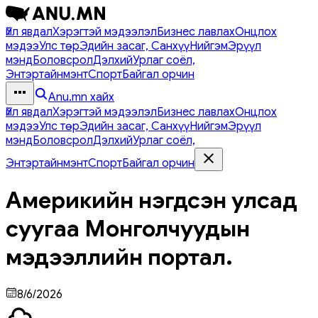
Үйл явдал
Хэрэгтэй мэдээлэл
Бизнес лавлах
Онцлох
мэдээ
Улс төр
Эдийн засаг, Санхүү
Нийгэм
Эрүүл
мэнд
Боловсрол
Дэлхий
Урлаг соёл,
Энтэртайнмэнт
Спорт
Байгал орчин
Anu.mn хайх
Үйл явдал
Хэрэгтэй мэдээлэл
Бизнес лавлах
Онцлох
мэдээ
Улс төр
Эдийн засаг, Санхүү
Нийгэм
Эрүүл
мэнд
Боловсрол
Дэлхий
Урлаг соёл,
Энтэртайнмэнт
Спорт
Байгал орчин
Америкийн нэгдсэн улсад
суугаа Монголчуудын
мэдээллийн портал.
8/6/2026