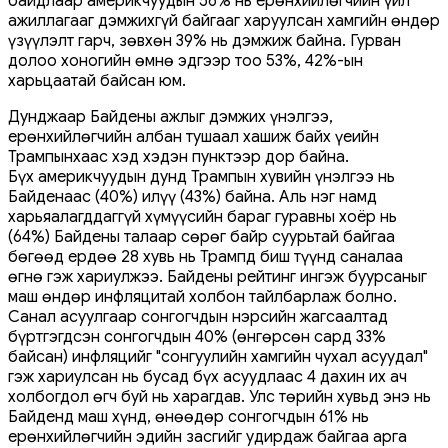
байдлаар америкчуудын 56% нь ерөнхийлөгчийн үйл
ажиллагааг дэмжихгүй байгааг харуулсан хамгийн өндөр
үзүүлэлт гарч, зөвхөн 39% нь дэмжиж байна. Гурван
долоо хоногийн өмнө эдгээр тоо 53%, 42%-ын
харьцаатай байсан юм.
Дунджаар Байдены ажлыг дэмжих үнэлгээ,
ерөнхийлөгчийн албан тушаал хашиж байх үеийн
Трампынхаас хэд хэдэн пунктээр дор байна.
Бүх америкчуудын дунд Трампын хувийн үнэлгээ нь
Байденаас (40%) илүү (43%) байна. Аль нэг намд
харьяалагддаггүй хүмүүсийн бараг гуравны хоёр нь
(64%) Байдены талаар сөрөг байр суурьтай байгаа
бөгөөд ердөө 28 хувь нь Трампд биш түүнд саналаа
өгнө гэж хариулжээ. Байдены рейтинг ингэж буурсаныг
маш өндөр инфляцитай холбон тайлбарлаж болно.
Санал асуулгаар сонгогчдын нэрсийн жагсаалтад
бүртгэгдсэн сонгогчдын 40% (өнгөрсөн сард 33%
байсан) инфляцийг "сонгуулийн хамгийн чухал асуудал"
гэж хариулсан нь бусад бүх асуудлаас 4 дахин их ач
холбогдол өгч буй нь харагдав. Улс төрийн хувьд энэ нь
Байденд маш хүнд, өнөөдөр сонгогчдын 61% нь
ерөнхийлөгчийн эдийн засгийг удирдаж байгаа арга