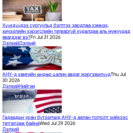
Хүүхдүүдээ сургуульд бэлтгэх зардлаа хэмнэх,
хичээлийн хэрэгслийн татваргүй худалдаа аль мужуудад
явагддаг вэ?
Fri Jul 31 2026
Дэлхий
Дэлхий
АНУ-д хамгийн өндөр цалин авдаг мэргэжилүүд
Thu Jul
30 2026
Дэлхий
Нийгэм
Гадаадын уран бүтээлчид АНУ-д аялан тоглолт хийхээс
татгалзаж байна
Wed Jul 29 2026
Дэлхий