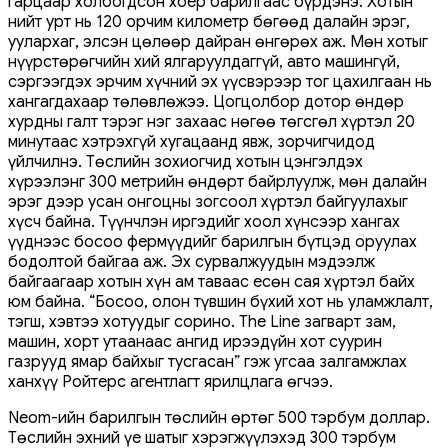
гарцаар холбогдсон хоёр барилгаас бүрдэнэ. Хотын
нийт урт нь 120 орчим километр бөгөөд далайн эрэг,
уулархаг, элсэн цөлөөр дайран өнгөрөх аж. Мөн хотыг
нүүрстөрөгчийн хий ялгаруулдаггүй, авто машингүй,
сэргээгдэх эрчим хүчний эх үүсвэрээр тог цахилгаан нь
хангагдахаар төлөвлөжээ. Цогцолбор дотор өндөр
хурдны галт тэрэг нэг захаас нөгөө төгсгөл хүртэл 20
минутаас хэтрэхгүй хугацаанд явж, зорчигчидод
үйлчилнэ. Төслийн зохиогчид хотын цэнгэлдэх
хүрээлэнг 300 метрийн өндөрт байрлуулж, мөн далайн
эрэг дээр усан онгоцны зогсоол хүртэл байгуулахыг
хүсч байна. Түүнчлэн иргэдийг хоол хүнсээр хангах
үүднээс босоо фермүүдийг барилгын бүтцэд оруулах
бодолтой байгаа аж. Эх сурвалжуудын мэдээлж
байгаагаар хотын хүн ам таваас есөн сая хүртэл байх
юм байна. “Босоо, олон түвшин бүхий хот нь уламжлалт,
тэгш, хэвтээ хотуудыг сорино. The Line загварт зам,
машин, хорт утаанаас ангид ирээдүйн хот суурин
газрууд ямар байхыг тусгасан” гэж угсаа залгамжлах
ханхүү Ройтерс агентлагт ярилцлага өгчээ.
Neom-ийн барилгын төслийн өртөг 500 тэрбум доллар.
Төслийн эхний үе шатыг хэрэгжүүлэхэд 300 тэрбум