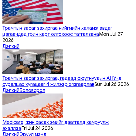
Трампын засаг захиргаа нийгмийн халамж авдаг
цагаачдад грин карт олгохоос татгалзана
Mon Jul 27
2026
Дэлхий
Трампын засаг захиргаа, гадаад оюутнуудын АНУ-д
суралцах хугацааг 4 жилээр хязгаарлав
Sun Jul 26 2026
Дэлхий
Боловсрол
Medicare, жин хасах эмийг даатгалд хамруулж
эхэллээ
Fri Jul 24 2026
Дэлхий
Эрүүл мэнд