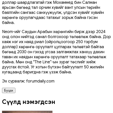
доллар шаардлагатай гэж Мохаммед бин Салман
ярьсан бөгөөд тал орчим хувийг вант улсын төрийн
баялгийн сангаас санхүүжүүлж, үлдсэн хувийг хувийн
хөрөнгө оруулагчдаас татахыг зорьж байна гэсэн
байна.
Neom-ийг Саудын Арабын хөрөнгийн бирж дээр 2024
онд олон нийтэд санал болгохоор төлөвлөж байна. Дор
хаяж нэг их наяд риал (ойролцоогоор 250 тэрбум
доллар) хөрөнгө оруулалт цугларах төлөвтэй байгаа
бөгөөд 2030 он гэхэд угсаа залгамжлах ханхүү дахин
таван их наядын хөрөнгө оруулалт татахаар төлөвлөж
байна. Мөн онд "The Line”-ын зураг төслийг хийж
дуусгах ёстой. Уг хотын бүтээн байгуулалт 50 жилийн
хугацаанд баригдна гэж үзэж байна.
Эх сурвалж: forumdaily.com
Буцах
Сүүлд нэмэгдсэн