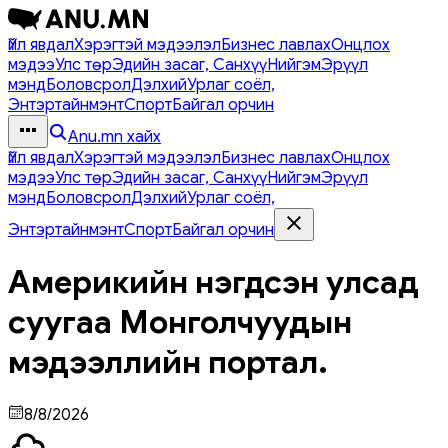
Үйл явдал
Хэрэгтэй мэдээлэл
Бизнес лавлах
Онцлох
мэдээ
Улс төр
Эдийн засаг, Санхүү
Нийгэм
Эрүүл
мэнд
Боловсрол
Дэлхий
Урлаг соёл,
Энтэртайнмэнт
Спорт
Байгал орчин
Anu.mn хайх
Үйл явдал
Хэрэгтэй мэдээлэл
Бизнес лавлах
Онцлох
мэдээ
Улс төр
Эдийн засаг, Санхүү
Нийгэм
Эрүүл
мэнд
Боловсрол
Дэлхий
Урлаг соёл,
Энтэртайнмэнт
Спорт
Байгал орчин
Америкийн нэгдсэн улсад
суугаа Монголчуудын
мэдээллийн портал.
8/8/2026