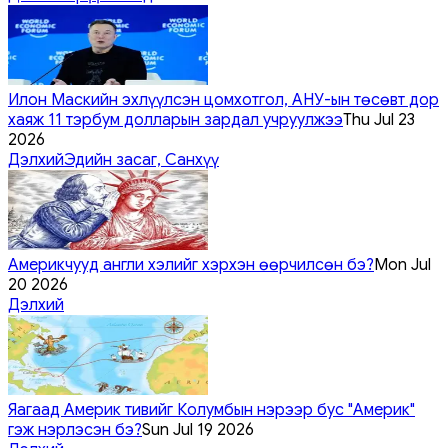
Илон Маскийн эхлүүлсэн цомхотгол, АНУ-ын төсөвт дор
хаяж 11 тэрбум долларын зардал учруулжээ
Thu Jul 23
2026
Дэлхий
Эдийн засаг, Санхүү
Америкчууд англи хэлийг хэрхэн өөрчилсөн бэ?
Mon Jul
20 2026
Дэлхий
Яагаад Америк тивийг Колумбын нэрээр бус "Америк"
гэж нэрлэсэн бэ?
Sun Jul 19 2026