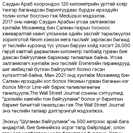
Саудын Араб хоорондоо 120 километрийн урттай хоёр
тэнгэр баганадсан барилгуудаас бүрдэх ирээдүйн
толин хотыг босгоно гэж Meduza.io мэдээлэв.
2017 оны намар Саудын Арабын угсаа залгамжлах
хунтайж Мохаммед бин Салман газрын тосноос
хамааралтай хаант улсынхаа эдийн засгийг төрөлжүүлэх
зорилготой Neom хэмээх мега төслийг зарласан бөгөөд
уг төслийн хүрээнд тус улсын баруун хойд хэсэгт 26,000
гаруй хавтгай дөрвөлжин километр талбайд гурван бие
даасан байгууламж барихаар төлөвлөж байна. Угсаа
залгамжлагч хунтайж энэ төслийг Египетийн пирамидууд
шиг амбицтай бүтээн байгуулалт болно гэсэн
хүлээлттэй байна. Мөн 2021 онд хунтайж Мохаммед бин
Салман ирээдүйн хот болох Неомын гурван баганын нэг
болох Mirror Line-ийг барих төлөвлөгөөгөө
танилцуулж,The Wall Street Journal сонины сэтгүүлчид
"дэлхийн хамгийн том байгууламж" болох уг барилгын
баримт бичигтэй танилцсан гэж The Wall Street Journal
энэ төслийн талаар дэлгэрэнгүй мэдээлжээ.
Энэхүү "Шугаман байгууламж" нь 500 метрээс арай бага
өндөртэй, бие биенийхээ эсрэг талд байрладаг, олон