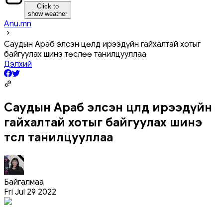
Click to
show weather
Anu.mn
Саудын Араб элсэн цөлд ирээдүйн гайхалтай хотыг
байгуулах шинэ төслөө танилцууллаа
Дэлхий
Саудын Араб элсэн цөлд ирээдүйн
гайхалтай хотыг байгуулах шинэ
төслөө танилцууллаа
Байгалмаа
Fri Jul 29 2022