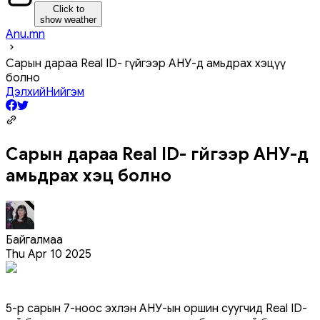
Click to
show weather
Anu.mn
Сарын дараа Real ID- гүйгээр АНУ-д амьдрах хэцүү
болно
Дэлхий
Нийгэм
Сарын дараа Real ID- гүйгээр АНУ-д
амьдрах хэцүү болно
Байгалмаа
Thu Apr 10 2025
5-р сарын 7-ноос эхлэн АНУ-ын оршин суугчид Real ID-