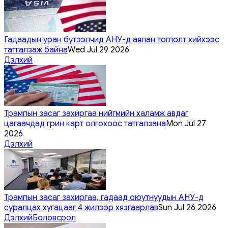
Гадаадын уран бүтээлчид АНУ-д аялан тоглолт хийхээс
татгалзаж байна
Wed Jul 29 2026
Дэлхий
Трампын засаг захиргаа нийгмийн халамж авдаг
цагаачдад грин карт олгохоос татгалзана
Mon Jul 27
2026
Дэлхий
Трампын засаг захиргаа, гадаад оюутнуудын АНУ-д
суралцах хугацааг 4 жилээр хязгаарлав
Sun Jul 26 2026
Дэлхий
Боловсрол