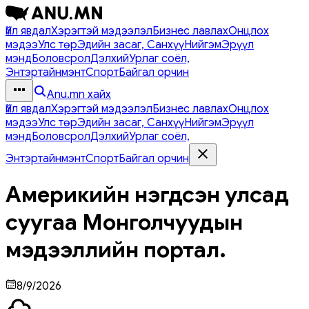
Үйл явдал
Хэрэгтэй мэдээлэл
Бизнес лавлах
Онцлох
мэдээ
Улс төр
Эдийн засаг, Санхүү
Нийгэм
Эрүүл
мэнд
Боловсрол
Дэлхий
Урлаг соёл,
Энтэртайнмэнт
Спорт
Байгал орчин
Anu.mn хайх
Үйл явдал
Хэрэгтэй мэдээлэл
Бизнес лавлах
Онцлох
мэдээ
Улс төр
Эдийн засаг, Санхүү
Нийгэм
Эрүүл
мэнд
Боловсрол
Дэлхий
Урлаг соёл,
Энтэртайнмэнт
Спорт
Байгал орчин
Америкийн нэгдсэн улсад
суугаа Монголчуудын
мэдээллийн портал.
8/9/2026