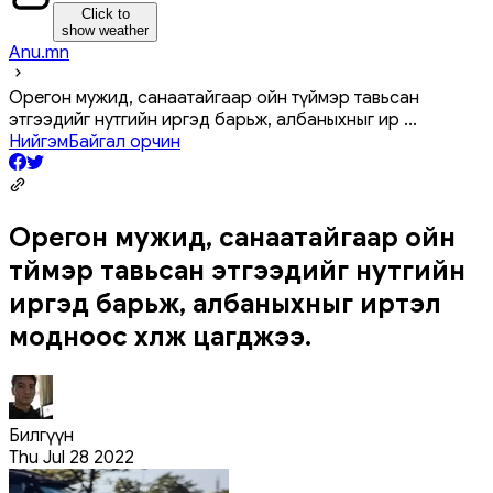
Click to
show weather
Anu.mn
Орегон мужид, санаатайгаар ойн түймэр тавьсан
этгээдийг нутгийн иргэд барьж, албаныхныг ир
...
Нийгэм
Байгал орчин
Орегон мужид, санаатайгаар ойн
түймэр тавьсан этгээдийг нутгийн
иргэд барьж, албаныхныг иртэл
модноос хүлж цагджээ.
Билгүүн
Thu Jul 28 2022