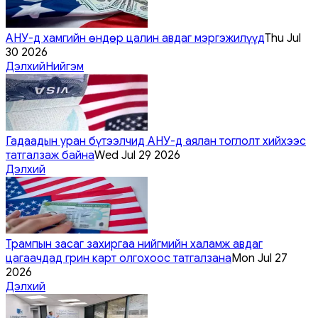
АНУ-д хамгийн өндөр цалин авдаг мэргэжилүүд
Thu Jul
30 2026
Дэлхий
Нийгэм
Гадаадын уран бүтээлчид АНУ-д аялан тоглолт хийхээс
татгалзаж байна
Wed Jul 29 2026
Дэлхий
Трампын засаг захиргаа нийгмийн халамж авдаг
цагаачдад грин карт олгохоос татгалзана
Mon Jul 27
2026
Дэлхий