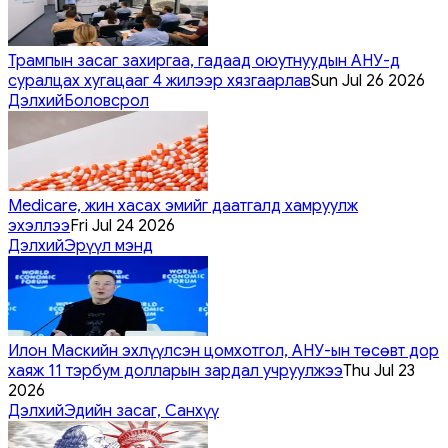
Трампын засаг захиргаа, гадаад оюутнуудын АНУ-д
суралцах хугацааг 4 жилээр хязгаарлав
Sun Jul 26 2026
Дэлхий
Боловсрол
Medicare, жин хасах эмийг даатгалд хамруулж
эхэллээ
Fri Jul 24 2026
Дэлхий
Эрүүл мэнд
Илон Маскийн эхлүүлсэн цомхотгол, АНУ-ын төсөвт дор
хаяж 11 тэрбум долларын зардал учруулжээ
Thu Jul 23
2026
Дэлхий
Эдийн засаг, Санхүү