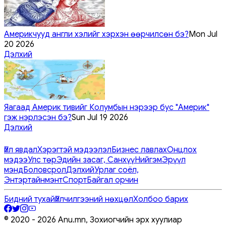
Америкчууд англи хэлийг хэрхэн өөрчилсөн бэ?
Mon Jul
20 2026
Дэлхий
Яагаад Америк тивийг Колумбын нэрээр бус "Америк"
гэж нэрлэсэн бэ?
Sun Jul 19 2026
Дэлхий
Үйл явдал
Хэрэгтэй мэдээлэл
Бизнес лавлах
Онцлох
мэдээ
Улс төр
Эдийн засаг, Санхүү
Нийгэм
Эрүүл
мэнд
Боловсрол
Дэлхий
Урлаг соёл,
Энтэртайнмэнт
Спорт
Байгал орчин
Бидний тухай
Үйлчилгээний нөхцөл
Холбоо барих
© 2020 -
2026
Anu.mn, Зохиогчийн эрх хуулиар