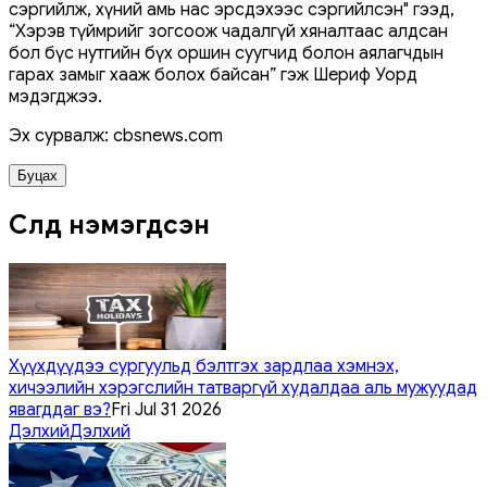
сэргийлж, хүний амь нас эрсдэхээс сэргийлсэн" гээд,
“Хэрэв түймрийг зогсоож чадалгүй хяналтаас алдсан
бол бүс нутгийн бүх оршин суугчид болон аялагчдын
гарах замыг хааж болох байсан” гэж Шериф Уорд
мэдэгджээ.
Эх сурвалж: cbsnews.com
Буцах
Сүүлд нэмэгдсэн
Хүүхдүүдээ сургуульд бэлтгэх зардлаа хэмнэх,
хичээлийн хэрэгслийн татваргүй худалдаа аль мужуудад
явагддаг вэ?
Fri Jul 31 2026
Дэлхий
Дэлхий