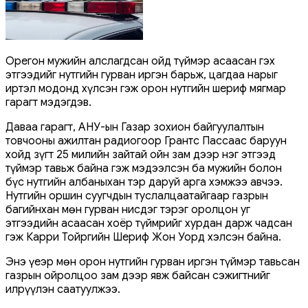
Орегон мужийн алслагдсан ойд түймэр асаасан гэх
этгээдийг нутгийн гурван иргэн барьж, цагдаа нарыг
иртэл модонд хүлсэн гэж орон нутгийн шериф мягмар
гарагт мэдэгдэв.
Даваа гарагт, АНУ-ын Газар зохион байгуулалтын
товчооны ажилтан радиогоор Грантс Пассаас баруун
хойд зүгт 25 милийн зайтай ойн зам дээр нэг этгээд
түймэр тавьж байна гэж мэдээлсэн ба мужийн болон
бүс нутгийн албаныхан тэр даруй арга хэмжээ авчээ.
Нутгийн оршин суугчдын туслалцаатайгаар газрын
багийнхан мөн гурван нисдэг тэрэг оролцон уг
этгээдийн асаасан хоёр түймрийг хурдан дарж чадсан
гэж Карри Тойргийн Шериф Жон Уорд хэлсэн байна.
Энэ үеэр мөн орон нутгийн гурван иргэн түймэр тавьсан
газрын ойролцоо зам дээр явж байсан сэжигтнийг
илрүүлэн саатуулжээ.