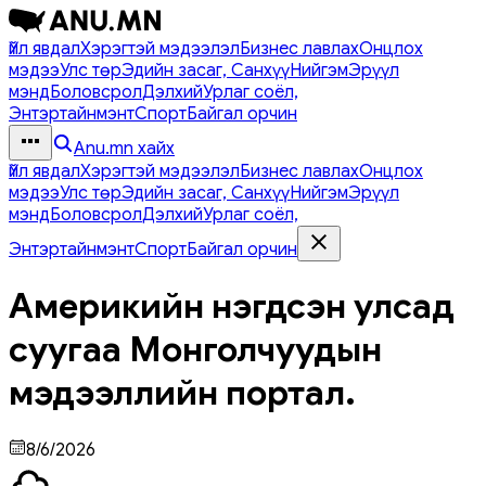
Үйл явдал
Хэрэгтэй мэдээлэл
Бизнес лавлах
Онцлох
мэдээ
Улс төр
Эдийн засаг, Санхүү
Нийгэм
Эрүүл
мэнд
Боловсрол
Дэлхий
Урлаг соёл,
Энтэртайнмэнт
Спорт
Байгал орчин
Anu.mn хайх
Үйл явдал
Хэрэгтэй мэдээлэл
Бизнес лавлах
Онцлох
мэдээ
Улс төр
Эдийн засаг, Санхүү
Нийгэм
Эрүүл
мэнд
Боловсрол
Дэлхий
Урлаг соёл,
Энтэртайнмэнт
Спорт
Байгал орчин
Америкийн нэгдсэн улсад
суугаа Монголчуудын
мэдээллийн портал.
8/6/2026