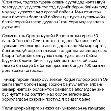
"Сэжигтэн, тэдгээр гурван оршин суугчидад нэлээдгүй
эсэргүүцэл үзүүлсэн тул тэд түүнийг барьж байхын тулд
модонд хүлэхээс өөр аргагүй байсан. Мөн сэжигтэн
унаж бэртсэн бололтой байсан тул түргэн тусламжийн
багийг хэргийн газар дуудсан.” гэж Уорд мэдэгдэлдээ
дурьджээ.
Сэжигтэн нь Орегон мужийн Венета хотын иргэн 30
настай Треннон Смит гэж тогтоогдсон ба эмнэлгийн
тусламж эмнэлэг дээр авсны дараагаар Мягмар гарагт,
болгоомжгүйгээр гал тавьсан, галдан шатаасан хэргээр
Карри Тойргийн саатуулах газар хүргэгдсэн байна.
Шүүхийн баримт бичигт түүнийг өмгөөлөгчтэй эсэх
талаар бичээгүй ба батлан даалтын бондыг 100 мянган
доллараар тогтоожээ.
Түймэр гарсан газар руу зөвхөн Rogue голоор эсвэл Ой
хамгаалалт болон Газар зохион байгуулалтын албаны
замаар нэвтрэх боломжтой байдаг ба алслагдсан энэ
бүс нутагт мод бэлтгэгч нар болон загасчидад
зориулагдсан хээрийн постууд л байдаг байна.
"Галыг шуурхай арга хэмжээ авч унтраасан нь гамшгаас