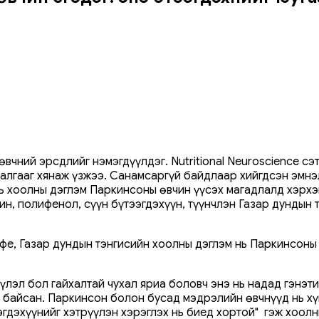
вчний эрсдлийг нэмэгдүүлдэг. Nutritional Neuroscience сэ
далгааг хянаж үзжээ. Санамсаргүй байдлаар хийгдсэн эмн
нь хоолны дэглэм Паркинсоны өвчин үүсэх магадлалд хэрх
ин, полифенол, сүүн бүтээгдэхүүн, түүнчлэн Газар дундын 
фе, Газар дундын тэнгисийн хоолны дэглэм нь Паркинсоны 
үлэл бол гайхалтай чухал яриа боловч энэ нь надад гэнэти
 байсан. Паркинсон болон бусад мэдрэлийн өвчнүүд нь хү
ээгдэхүүнийг хэтрүүлэн хэрэглэх нь биед хортой" гэж хоо