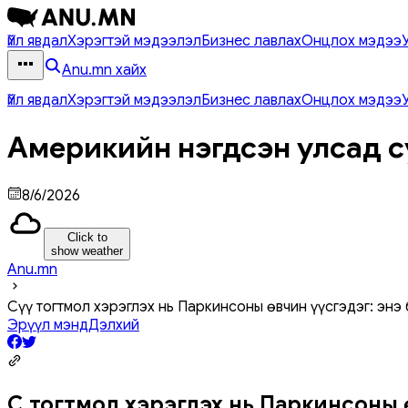
Үйл явдал
Хэрэгтэй мэдээлэл
Бизнес лавлах
Онцлох мэдээ
Anu.mn хайх
Үйл явдал
Хэрэгтэй мэдээлэл
Бизнес лавлах
Онцлох мэдээ
Америкийн нэгдсэн улсад с
8/6/2026
Click to
show weather
Anu.mn
Сүү тогтмол хэрэглэх нь Паркинсоны өвчин үүсгэдэг: энэ
Эрүүл мэнд
Дэлхий
Сүү тогтмол хэрэглэх нь Паркинсоны ө