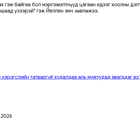
ах гэж байгаа бол мэргэжилтнүүд цагаан идээг хоолны дэг
уршаад үзээрэй" гэж Йеллен эмч зөвлөжээ.
 хэрэгслийн татваргүй худалдаа аль мужуудад явагддаг вэ
0 2026