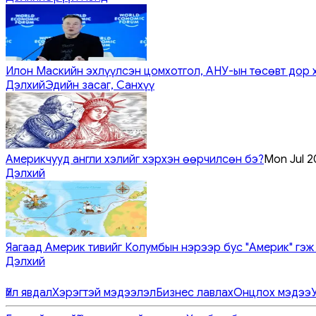
Илон Маскийн эхлүүлсэн цомхотгол, АНУ-ын төсөвт дор 
Дэлхий
Эдийн засаг, Санхүү
Америкчууд англи хэлийг хэрхэн өөрчилсөн бэ?
Mon Jul 2
Дэлхий
Яагаад Америк тивийг Колумбын нэрээр бус "Америк" гэж
Дэлхий
Үйл явдал
Хэрэгтэй мэдээлэл
Бизнес лавлах
Онцлох мэдээ