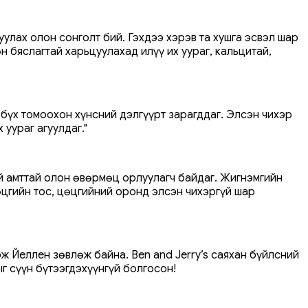
улах олон сонголт бий. Гэхдээ хэрэв та хушга эсвэл шар
 бяслагтай харьцуулахад илүү их уураг, кальцитай,
 бүх томоохон хүнсний дэлгүүрт зарагддаг. Элсэн чихэр
 уураг агуулдаг."
й амттай олон өвөрмөц орлуулагч байдаг. Жигнэмгийн
өцгийн тос, цөцгийний оронд элсэн чихэргүй шар
гэж Йеллен зөвлөж байна. Ben and Jerry’s саяхан бүйлсний
г сүүн бүтээгдэхүүнгүй болгосон!