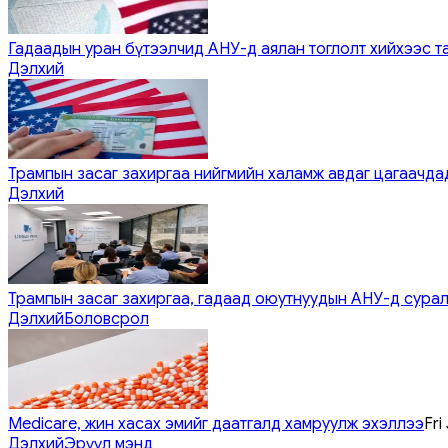
Гадаадын уран бүтээлчид АНУ-д аялан тоглолт хийхээс т
Дэлхий
Трампын засаг захиргаа нийгмийн халамж авдаг цагаачдад
Дэлхий
Трампын засаг захиргаа, гадаад оюутнуудын АНУ-д сурал
Дэлхий
Боловсрол
Medicare, жин хасах эмийг даатгалд хамруулж эхэллээ
Fri
Дэлхий
Эрүүл мэнд