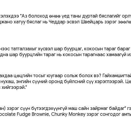
элэхдээ "Аз болоход өнөө үед таны дуртай бяслагийг орлу
ано хатуу бяслаг нь Чеддар эсвэл Швейцарь зэрэг зөөлөн
нээс татгалзахыг хүсвэл шар буурцаг, кокосын тараг бараг
адна шар буурцгийн тараг нь кокосын тарагнаас хамаагүй их
лахдаа цөцгийн тосыг юугаар сольж болох вэ? Гайхамшигта
 нухаш, энгийн сүүний оронд бүйлсний сүү хэрэглээрэй. Ц
 хийгээрэй."
сан) зэрэг сүүн бүтээгдэхүүнгүй маш сайн зайрмаг байдаг" 
ocolate Fudge Brownie, Chunky Monkey зэрэг сонгодог амты