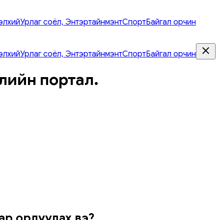
элхий
Урлаг соёл, Энтэртайнмэнт
Спорт
Байгал орчин
элхий
Урлаг соёл, Энтэртайнмэнт
Спорт
Байгал орчин
лийн портал.
аар орлуулах вэ?