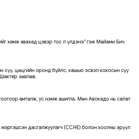
нийг хамж авахад цэвэр тос л үлдэнэ” гэж Майами Бич
ийн сүү, цөцгийн оронд бүйлс, кашью эсвэл кокосын сүү
 Шактер зөвлөв.
огоогоор амталж, ус нэмж ашигла. Мөн Авокадо нь салат
йн мэргэшсэн дасгалжуулагч (CCHE) болон хоолны эрүүл