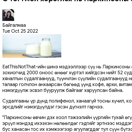
Байгалмаа
Tue Oct 25 2022
EatThisNotThat-ийн шинэ мэдээллээр сүү нь Паркинсоны ө
зохиогчид 2000 оноос өнөөг хүртэл хийгдсэн нийт 52 су
хяналтын судалгаанууд, түүнчлэн сүүлийн судалгаанууд 
талаар голчлон анхаарсан бөгөөд үүнд кофе, архи, витам
нэмэгдүүлж эсвэл бууруулж байгааг харуулсан байна.
Судалгааны үр дүнд полифенол, ханаагүй тосны хүчил, ко
эрсдлийг нэмэгдүүлдэг гэсэн дүгнэлт гарчээ.
"Паркинсоны өвчин дэх хоол тэжээлийн үүргийн тухай өгү
эрүүл мэндэд ихээхэн нөлөөлдөг гэдгийг эртнээс мэддэг
бус ханасан тос их хэмжээгээр агуулагддаг тул сүүн бүт