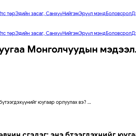
Улс төр
Эдийн засаг, Санхүү
Нийгэм
Эрүүл мэнд
Боловсрол
Д
Улс төр
Эдийн засаг, Санхүү
Нийгэм
Эрүүл мэнд
Боловсрол
Д
уугаа Монголчуудын мэдээл
 бүтээгдэхүүнийг юугаар орлуулах вэ?
...
вчин үүсгэдэг: энэ бүтээгдэхүүнийг юуг