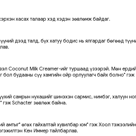
хэрхэн хасах талаар хэд хэдэн зөвлөмж байдаг.
сүүний дээд талд, бүх хатуу бодис нь ялгардаг бөгөөд түү
лав.
, эсвэл Coconut Milk Creamer-ийг туршаад үзээрэй. Мөн ерд
г бол будааны сүү хамгийн ойр орлуулагч байх болно" гэж
түүхий самрын нухашийг шинэхэн сармис, нимбэг, халуун н
 гэж Schacter зөвлөж байна.
гий амтыг" өгөх гайхалтай хувилбар юм" гэж Хоол тэжээли
ргэжилтэн Кен Иммер тайлбарлав.