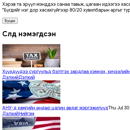
Хэрэв та эрүүл мэнддээ санаа тавьж, цагаан идээгээ хас
"Бүгдийг нэг дор хасахгүйгээр 80/20 хувилбарын аргыг т
Буцах
Сүүлд нэмэгдсэн
Хүүхдүүдээ сургуульд бэлтгэх зардлаа хэмнэх, хичээлийн
Дэлхий
Дэлхий
АНУ-д хамгийн өндөр цалин авдаг мэргэжилүүд
Thu Jul 3
Дэлхий
Нийгэм