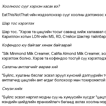
Хоолноос сүүг хэрхэн хасах вэ?
EatThisNotThat-ийн мэдээлснээр сүүг хоолны дэглэмээс 
Шар тос хэрэглэх
Шар тос. “Хэрэв та цөцгийн тосыг саванд хийж халаавал 
Кариллон хотын LDN-ийн MS, RD, Стейси Шактер тайлбар
Кофендоо юу байгааг хянаж байгаарай
“Silk Minmond Milk Creamer, Califia Almond Milk Creamer
хэрэглэж болно. Хэрэв та кофендоо тосгүй сүү хэрэглэдэ
Салатны амтлагчийг өөрөө хий
"Бүйлс, хушганы бяслаг эсвэл эрүүл хүнсний дэлгүүрийн 
амтлагчид цөцгийн амт өгдөг болохоор мөн тохиромжтой "
Смузи хийх
"Бүйлс эсвэл наргил модны сүү нь хүмүүсийн хүсдэг "цөц
мэндийн шийдлийн ерөнхийлөгч бөгөөд ахлах хоолны мэ