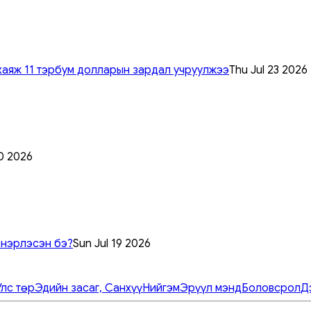
хаяж 11 тэрбум долларын зардал учруулжээ
Thu Jul 23 2026
0 2026
 нэрлэсэн бэ?
Sun Jul 19 2026
Улс төр
Эдийн засаг, Санхүү
Нийгэм
Эрүүл мэнд
Боловсрол
Д