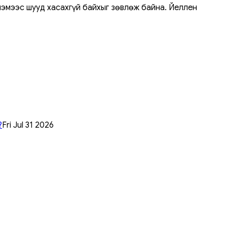
лэмээс шууд хасахгүй байхыг зөвлөж байна. Йеллен
?
Fri Jul 31 2026