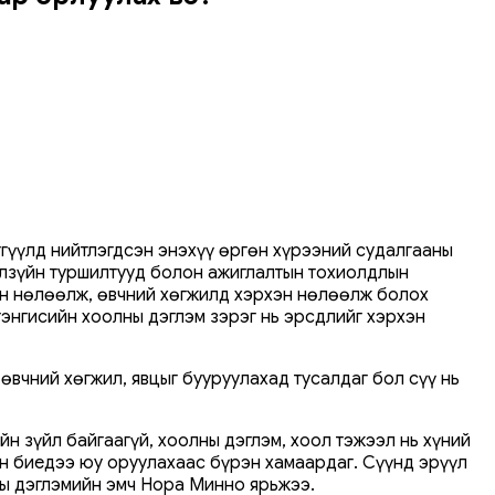
тгүүлд нийтлэгдсэн энэхүү өргөн хүрээний судалгааны
элзүйн туршилтууд болон ажиглалтын тохиолдлын
эн нөлөөлж, өвчний хөгжилд хэрхэн нөлөөлж болох
тэнгисийн хоолны дэглэм зэрэг нь эрсдлийг хэрхэн
өвчний хөгжил, явцыг бууруулахад тусалдаг бол сүү нь
йн зүйл байгаагүй, хоолны дэглэм, хоол тэжээл нь хүний
н биедээ юу оруулахаас бүрэн хамаардаг. Сүүнд эрүүл
лны дэглэмийн эмч Нора Минно ярьжээ.