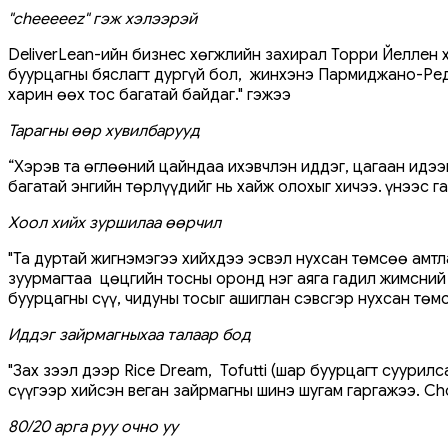
"cheeeeez" гэж хэлээрэй
DeliverLean-ийн бизнес хөгжлийн захирал Торри Йеллен х
буурцагны бяслагт дургүй бол, жинхэнэ Пармиджано-Редж
харин өөх тос багатай байдаг." гэжээ
Тарагны өөр хувилбарууд
“Хэрэв та өглөөний цайндаа ихэвчлэн иддэг, цагаан идээ
багатай энгийн төрлүүдийг нь хайж олохыг хичээ. Үүнээс г
Хоол хийх зуршилаа өөрчил
"Та дуртай жигнэмэгээ хийхдээ эсвэл нухсан төмсөө амт
зуурмагтаа цөцгийн тосны оронд нэг аяга гадил жимсний
буурцагны сүү, чидуны тосыг ашиглан сэвсгэр нухсан төмс
Иддэг зайрмагныхаа талаар бод
"Зах зээл дээр Rice Dream, Tofutti (шар буурцагт суурил
сүүгээр хийсэн веган зайрмагны шинэ шугам гаргажээ. Ch
80/20 арга руу очно уу