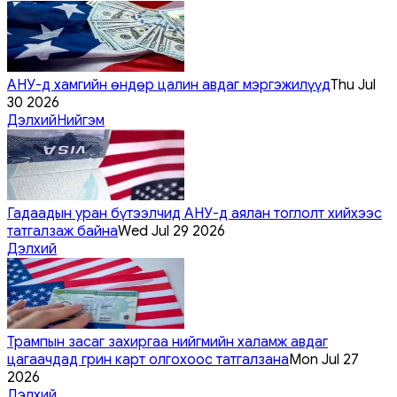
АНУ-д хамгийн өндөр цалин авдаг мэргэжилүүд
Thu Jul
30 2026
Дэлхий
Нийгэм
Гадаадын уран бүтээлчид АНУ-д аялан тоглолт хийхээс
татгалзаж байна
Wed Jul 29 2026
Дэлхий
Трампын засаг захиргаа нийгмийн халамж авдаг
цагаачдад грин карт олгохоос татгалзана
Mon Jul 27
2026
Дэлхий