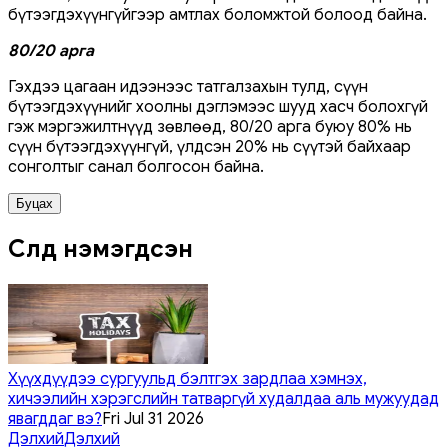
бүтээгдэхүүнгүйгээр амтлах боломжтой болоод байна.
80/20 арга
Гэхдээ цагаан идээнээс татгалзахын тулд, сүүн
бүтээгдэхүүнийг хоолны дэглэмээс шууд хасч болохгүй
гэж мэргэжилтнүүд зөвлөөд, 80/20 арга буюу 80% нь
сүүн бүтээгдэхүүнгүй, үлдсэн 20% нь сүүтэй байхаар
сонголтыг санал болгосон байна.
Буцах
Сүүлд нэмэгдсэн
Хүүхдүүдээ сургуульд бэлтгэх зардлаа хэмнэх,
хичээлийн хэрэгслийн татваргүй худалдаа аль мужуудад
явагддаг вэ?
Fri Jul 31 2026
Дэлхий
Дэлхий