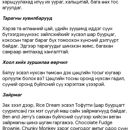
харьцуулахад илүү их уураг, кальцитай, бага өөх тос
агуулдаг.
Тарагны хувилбарууд
Хэрэв та өглөөний цай, үдийн зуушинд иддэг сүүн
бүтээгдэхүүнээс зайлсхийхийг хүсвэл шар буурцаг,
кокосын тараг бараг бүх томоохон хүнсний дэлгүүрт
байдаг. Эдгээр тарагуудыг шинэхэн жимс, багахан
самраар амтлахад хангалттай.
Хоол хийх зуршилаа өөрчил
Бялуу эсвэл нухсан төмсөн дэх цөцгийн тосыг юугаар
орлуулж болох вэ? Цөцгийн тосны оронд нухсан гадил,
сүүний оронд бүйлсний сүү хэрэглэж үзээрэй.
Зайрмаг
Зах зээл дээр, Rice Dream эсвэл Тофутти (шар буурцагт
суурилсан) гэх мэт сүүгүй маш сайн зайрмагнууд байдаг.
Ben and Jerry’s саяхан бүйлсний сүүгээр хийсэн веган
зайрмагны шинэ шугам гаргажээ. Chocolate Fudge
Brownie, Chunky Monkey зэрэг сонгодог амтыг одоо сүүн