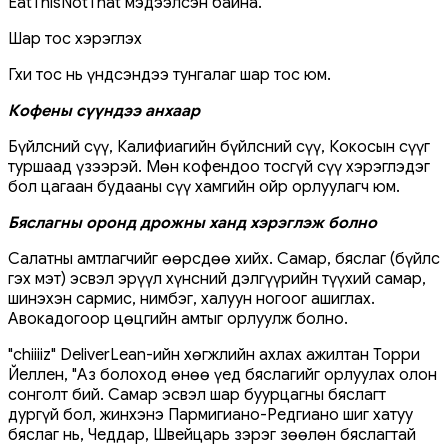
EatThisNotThat мэдээлсэн байна.
Шар тос хэрэглэх
Гхи тос нь үндсэндээ тунгалаг шар тос юм.
Кофены сүүндээ анхаар
Бүйлсний сүү, Калифиагийн бүйлсний сүү, Кокосын сүүг
туршаад үзээрэй. Мөн кофендоо тосгүй сүү хэрэглэдэг
бол цагаан будааны сүү хамгийн ойр орлуулагч юм.
Бяслагны оронд дрожны ханд хэрэглэж болно
Салатны амтлагчийг өөрсдөө хийх. Самар, бяслаг (бүйлс
гэх мэт) эсвэл эрүүл хүнсний дэлгүүрийн түүхий самар,
шинэхэн сармис, нимбэг, халуун ногоог ашиглах.
Авокадогоор цөцгийн амтыг орлуулж болно.
"chiiiiz" DeliverLean-ийн хөгжлийн ахлах ажилтан Торри
Йеллен, "Аз болоход өнөө үед бяслагийг орлуулах олон
сонголт бий. Самар эсвэл шар буурцагны бяслагт
дургүй бол, жинхэнэ Пармигиано-Редгиано шиг хатуу
бяслаг нь, Чеддар, Швейцарь зэрэг зөөлөн бяслагтай