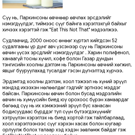
Сүү нь, Паркинсоны өвчнөөр өвчлөх эрсдэлийг
нэмэгдүүлдэг, тиймээс сүүг байнга хэрэглэхгүй байхыг
хичээх хэрэгтэй гэж "Eat This Not That" мэдээлжээ.
Судлаачид, 2000 оноос өнөөг хүртэл хийгдсэн 52
судалгааны үр дүнг авч үзсэнээр сүү нь Паркинсоны
өвчин үүсэх эрсдлийг нэмэгдүүлдэг . Харин полифенол,
ханаагүй тосны хүчил, кофе болон Газар дундын
тэнгисийн хоолны дэглэм нь Паркинсоны өвчний хөгжил,
явцыг бууруулахад тусалдаг гэсэн дүгнэлтэд хүрчээ.
Эрдэмтэд хоолны дэглэм, хоол тэжээл нь хүний ​​эрүүл
мэндэд ихээхэн нөлөөлдөг гэдгийг эртнээс мэддэг
байсан. Паркинсоны өвчин болон бусад мэдрэлийн
өвчин нь хүмүүсийн биед юу орохоос бүрэн хамаардаг
бөгөөд сүү нь их хэмжээний эрүүл бус ханасан
бодисуудаас бүрддэг тул сүүн бүтээгдэхүүнийг
хэтрүүлэн хэрэглэх нь биед хортой гэж тайлбарлаад,
хоол хэрэглээнээс сүүг хэрхэн хасах болон юугаар
орлуулж болох талаар хэд хэдэн зөвлөмж байдаг гэж