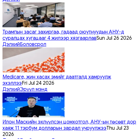
Трампын засаг захиргаа, гадаад оюутнуудын АНУ-д
суралцах хугацааг 4 жилээр хязгаарлав
Sun Jul 26 2026
Дэлхий
Боловсрол
Medicare, жин хасах эмийг даатгалд хамруулж
эхэллээ
Fri Jul 24 2026
Дэлхий
Эрүүл мэнд
Илон Маскийн эхлүүлсэн цомхотгол, АНУ-ын төсөвт дор
хаяж 11 тэрбум долларын зардал учруулжээ
Thu Jul 23
2026