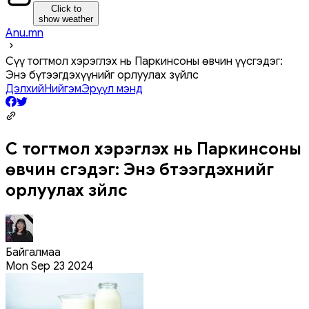
Click to
show weather
Anu.mn
Сүү тогтмол хэрэглэх нь Паркинсоны өвчин үүсгэдэг:
Энэ бүтээгдэхүүнийг орлуулах зүйлс
Дэлхий
Нийгэм
Эрүүл мэнд
Сүү тогтмол хэрэглэх нь Паркинсоны
өвчин үүсгэдэг: Энэ бүтээгдэхүүнийг
орлуулах зүйлс
Байгалмаа
Mon Sep 23 2024