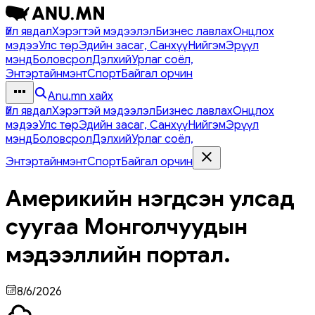
Үйл явдал
Хэрэгтэй мэдээлэл
Бизнес лавлах
Онцлох
мэдээ
Улс төр
Эдийн засаг, Санхүү
Нийгэм
Эрүүл
мэнд
Боловсрол
Дэлхий
Урлаг соёл,
Энтэртайнмэнт
Спорт
Байгал орчин
Anu.mn хайх
Үйл явдал
Хэрэгтэй мэдээлэл
Бизнес лавлах
Онцлох
мэдээ
Улс төр
Эдийн засаг, Санхүү
Нийгэм
Эрүүл
мэнд
Боловсрол
Дэлхий
Урлаг соёл,
Энтэртайнмэнт
Спорт
Байгал орчин
Америкийн нэгдсэн улсад
суугаа Монголчуудын
мэдээллийн портал.
8/6/2026