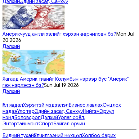
Дэлхий
Эдийн засаг, Санхүү
Америкчууд англи хэлийг хэрхэн өөрчилсөн бэ?
Mon Jul
20 2026
Дэлхий
Яагаад Америк тивийг Колумбын нэрээр бус "Америк"
гэж нэрлэсэн бэ?
Sun Jul 19 2026
Дэлхий
Үйл явдал
Хэрэгтэй мэдээлэл
Бизнес лавлах
Онцлох
мэдээ
Улс төр
Эдийн засаг, Санхүү
Нийгэм
Эрүүл
мэнд
Боловсрол
Дэлхий
Урлаг соёл,
Энтэртайнмэнт
Спорт
Байгал орчин
Бидний тухай
Үйлчилгээний нөхцөл
Холбоо барих