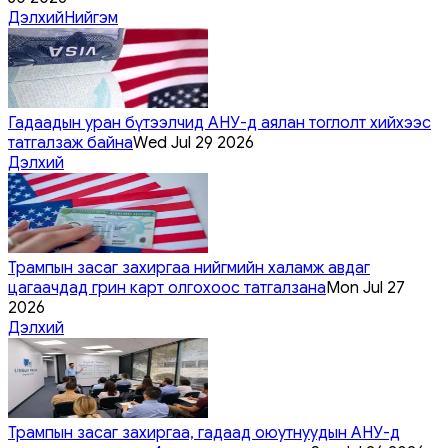
Дэлхий
Нийгэм
Гадаадын уран бүтээлчид АНУ-д аялан тоглолт хийхээс
татгалзаж байна
Wed Jul 29 2026
Дэлхий
Трампын засаг захиргаа нийгмийн халамж авдаг
цагаачдад грин карт олгохоос татгалзана
Mon Jul 27
2026
Дэлхий
Трампын засаг захиргаа, гадаад оюутнуудын АНУ-д