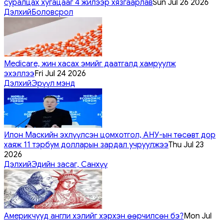
суралцах хугацааг 4 жилээр хязгаарлав
Sun Jul 26 2026
Дэлхий
Боловсрол
Medicare, жин хасах эмийг даатгалд хамруулж
эхэллээ
Fri Jul 24 2026
Дэлхий
Эрүүл мэнд
Илон Маскийн эхлүүлсэн цомхотгол, АНУ-ын төсөвт дор
хаяж 11 тэрбум долларын зардал учруулжээ
Thu Jul 23
2026
Дэлхий
Эдийн засаг, Санхүү
Америкчууд англи хэлийг хэрхэн өөрчилсөн бэ?
Mon Jul