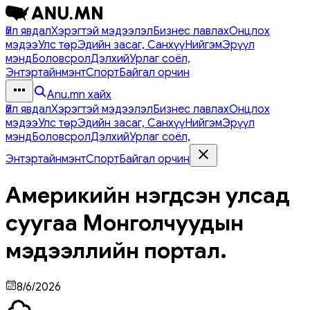
Үйл явдал
Хэрэгтэй мэдээлэл
Бизнес лавлах
Онцлох
мэдээ
Улс төр
Эдийн засаг, Санхүү
Нийгэм
Эрүүл
мэнд
Боловсрол
Дэлхий
Урлаг соёл,
Энтэртайнмэнт
Спорт
Байгал орчин
Anu.mn хайх
Үйл явдал
Хэрэгтэй мэдээлэл
Бизнес лавлах
Онцлох
мэдээ
Улс төр
Эдийн засаг, Санхүү
Нийгэм
Эрүүл
мэнд
Боловсрол
Дэлхий
Урлаг соёл,
Энтэртайнмэнт
Спорт
Байгал орчин
Америкийн нэгдсэн улсад
суугаа Монголчуудын
мэдээллийн портал.
8/6/2026