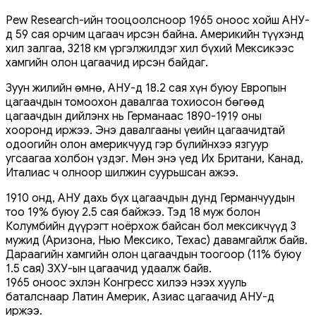
Pew Research-ийн тооцоолсноор 1965 оноос хойш АНУ-
д 59 сая орчим цагаач ирсэн байна. Америкийн түүхэнд
хил залгаа, 3218 км үргэлжилдэг хил бүхий Мексикээс
хамгийн олон цагаачид ирсэн байдаг.
Зуун жилийн өмнө, АНУ-д 18.2 сая хүн буюу Европын
цагаачдын томоохон давалгаа тохиосон бөгөөд
цагаачдын дийлэнх нь Германаас 1890-1919 оны
хооронд иржээ. Энэ давалгааны үеийн цагаачидтай
одоогийн олон америкчууд гэр бүлийнхээ язгуур
угсаагаа холбон үздэг. Мөн энэ үед Их Британи, Канад,
Италиас ч олноор шилжин суурьшсан ажээ.
1910 онд, АНУ дахь бүх цагаачдын дунд Германчуудын
тоо 19% буюу 2.5 сая байжээ. Тэд 18 муж болон
Колумбийн дүүрэгт ноёрхож байсан бол мексикчүүд 3
мужид (Аризона, Нью Мексико, Техас) давамгайлж байв.
Дараагийн хамгийн олон цагаачдын тоогоор (11% буюу
1.5 сая) ЗХУ-ын цагаачид удаалж байв.
1965 оноос эхлэн Конгресс хилээ нээх хууль
баталснаар Латин Америк, Азиас цагаачид АНУ-д
иржээ.