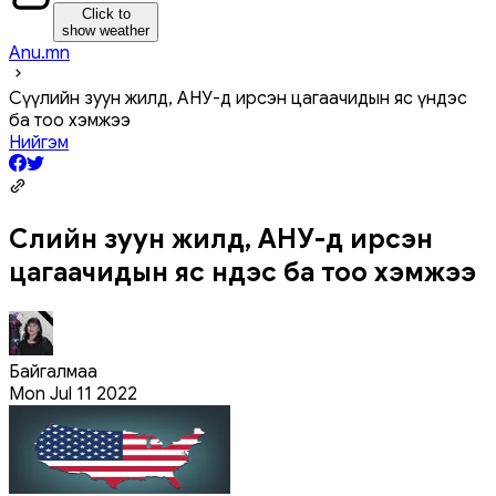
Click to
show weather
Anu.mn
Сүүлийн зуун жилд, АНУ-д ирсэн цагаачидын яс үндэс
ба тоо хэмжээ
Нийгэм
Сүүлийн зуун жилд, АНУ-д ирсэн
цагаачидын яс үндэс ба тоо хэмжээ
Байгалмаа
Mon Jul 11 2022