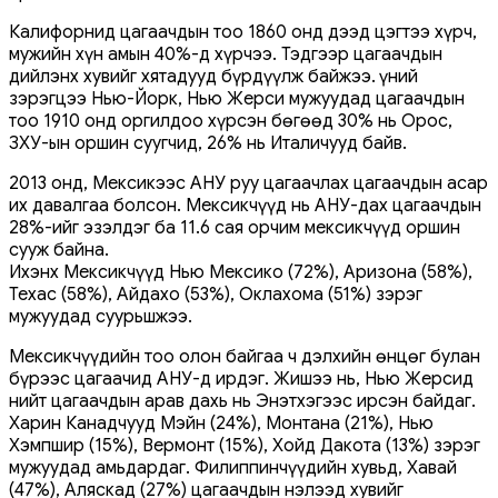
Калифорнид цагаачдын тоо 1860 онд дээд цэгтээ хүрч,
мужийн хүн амын 40%-д хүрчээ. Тэдгээр цагаачдын
дийлэнх хувийг хятадууд бүрдүүлж байжээ. Үүний
зэрэгцээ Нью-Йорк, Нью Жерси мужуудад цагаачдын
тоо 1910 онд оргилдоо хүрсэн бөгөөд 30% нь Орос,
ЗХУ-ын оршин суугчид, 26% нь Италичууд байв.
2013 онд, Мексикээс АНУ руу цагаачлах цагаачдын асар
их давалгаа болсон. Мексикчүүд нь АНУ-дах цагаачдын
28%-ийг эзэлдэг ба 11.6 сая орчим мексикчүүд оршин
сууж байна.
Ихэнх Мексикчүүд Нью Мексико (72%), Аризона (58%),
Техас (58%), Айдахо (53%), Оклахома (51%) зэрэг
мужуудад суурьшжээ.
Мексикчүүдийн тоо олон байгаа ч дэлхийн өнцөг булан
бүрээс цагаачид АНУ-д ирдэг. Жишээ нь, Нью Жерсид
нийт цагаачдын арав дахь нь Энэтхэгээс ирсэн байдаг.
Харин Канадчууд Мэйн (24%), Монтана (21%), Нью
Хэмпшир (15%), Вермонт (15%), Хойд Дакота (13%) зэрэг
мужуудад амьдардаг. Филиппинчүүдийн хувьд, Хавай
(47%), Аляскад (27%) цагаачдын нэлээд хувийг