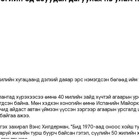
жилийн хугацаанд дэлхий даяар эрс нэмэгдсэн бөгөөд ийм
лантад хүрэхээсээ өмнө 40 милийн зайд хүчтэй агаарын ур
гэгдсэн байна. Мөн хэдхэн хоногийн өмнө Испанийн Майорка
чид айдаст автан үймээн үүссэн зэргээр агаарын урсгалд 
байгаа ажээ.
тгэх захирал Вэнс Хилдерман, "Бид 1970-аад оноос хойш т
аруй жилийн турш буурч байсан гэтэл, сүүлийн 50 жилийн 