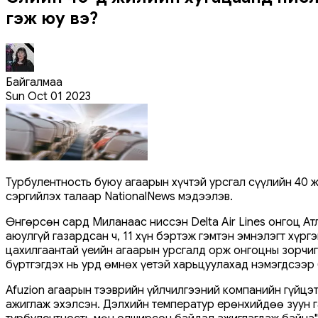
гэж юу вэ?
Байгалмаа
Sun Oct 01 2023
Турбулентность буюу агаарын хүчтэй урсгал сүүлийн 40 
сэргийлэх талаар NationalNews мэдээлэв.
Өнгөрсөн сард Миланаас ниссэн Delta Air Lines онгоц Ат
аюулгүй газардсан ч, 11 хүн бэртэж гэмтэн эмнэлэгт хүр
цахилгаантай үеийн агаарын урсгалд орж онгоцны зорчиг
бүртгэгдэх нь урд өмнөх үетэй харьцуулахад нэмэгдсээр 
Afuzion агаарын тээврийн үйлчилгээний компанийн гүйцэ
ажиглаж эхэлсэн. Дэлхийн температур ерөнхийдөө зуун г