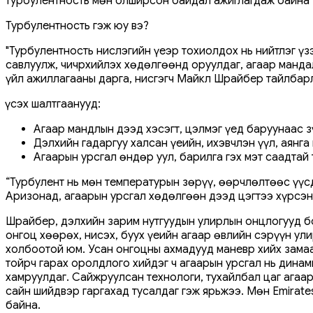
турбулентность мөн олширсон байдал ажиглагдаж байна"
Турбулентность гэж юу вэ?
"Турбулентность нислэгийн үеэр тохиолдох нь нийтлэг үз
савлуулж, чичрхийлэх хөдөлгөөнд оруулдаг, агаар манда
үйл ажиллагааны дарга, нисгэгч Майкл Шрайбер тайлбар
Үүсэх шалтгаанууд:
Агаар мандлын дээд хэсэгт, цэлмэг үед баруунаас з
Дэлхийн гадаргуу халсан үеийн, ихэвчлэн үүл, аянг
Агаарын урсгал өндөр уул, барилга гэх мэт саадтай 
“Турбулент нь мөн температурын зөрүү, өөрчлөлтөөс үүсд
Аризонад, агаарын урсгал хөдөлгөөн дээд цэгтээ хүрсэн
Шрайбер, дэлхийн зарим нутгуудын улирлын онцлогууд бо
онгоц хөөрөх, нисэх, буух үеийн агаар өвлийн сэрүүн ул
холбоотой юм. Усан онгоцны ахмадууд маневр хийх замаа
тойрч гарах оролдлого хийдэг ч агаарын урсгал нь дина
хамруулдаг. Сайжруулсан технологи, тухайлбал цаг агаар
сайн шийдвэр гаргахад тусалдаг гэж ярьжээ. Мөн Emirat
байна.