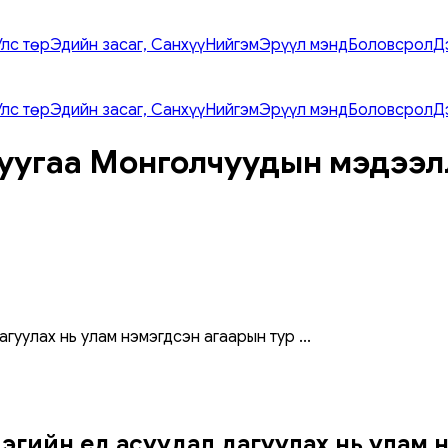
Улс төр
Эдийн засаг, Санхүү
Нийгэм
Эрүүл мэнд
Боловсрол
Д
Улс төр
Эдийн засаг, Санхүү
Нийгэм
Эрүүл мэнд
Боловсрол
Д
уугаа Монголчуудын мэдээл
агуулах нь улам нэмэгдсэн агаарын тур
...
лэгийн үед асуудал дагуулах нь улам