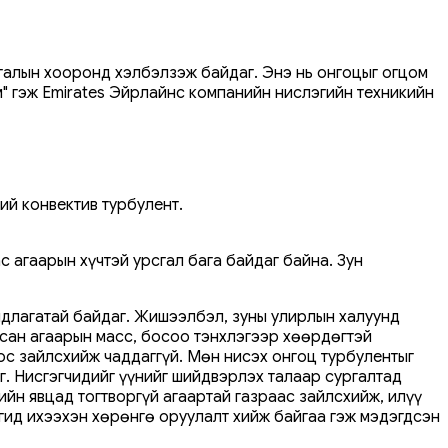
сгалын хооронд хэлбэлзэж байдаг. Энэ нь онгоцыг огцом
м" гэж Emirates Эйрлайнс компанийн нислэгийн техникийн
ий конвектив турбулент.
с агаарын хүчтэй урсгал бага байдаг байна. Зун
ндлагатай байдаг. Жишээлбэл, зуны улирлын халуунд
алсан агаарын масс, босоо тэнхлэгээр хөөрдөгтэй
с зайлсхийж чаддаггүй. Мөн нисэх онгоц турбулентыг
г. Нисгэгчидийг үүнийг шийдвэрлэх талаар сургалтад
йн явцад тогтворгүй агаартай газраас зайлсхийж, илүү
гид ихээхэн хөрөнгө оруулалт хийж байгаа гэж мэдэгдсэн