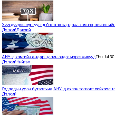
Хүүхдүүдээ сургуульд бэлтгэх зардлаа хэмнэх, хичээлийн
Дэлхий
Дэлхий
АНУ-д хамгийн өндөр цалин авдаг мэргэжилүүд
Thu Jul 3
Дэлхий
Нийгэм
Гадаадын уран бүтээлчид АНУ-д аялан тоглолт хийхээс т
Дэлхий