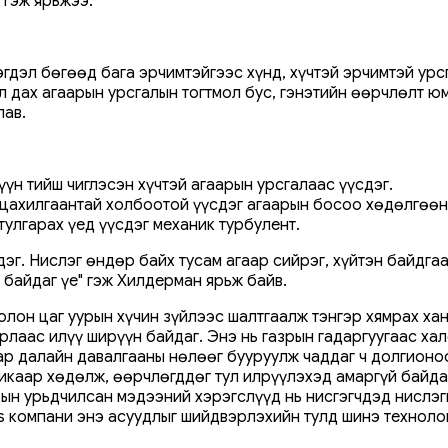
 гэж ярьжээ.
эгдэл бөгөөд бага эрчимтэйгээс хүнд, хүчтэй эрчимтэй ур
л дах агаарын урсгалын тогтмол бус, гэнэтийн өөрчлөлт ю
лав.
үүн тийш чиглэсэн хүчтэй агаарын урсгалаас үүсдэг.
а цахилгаантай холбоотой үүсдэг агаарын босоо хөдөлгөөн
тулгарах үед үүсдэг механик турбулент.
эг. Нислэг өндөр байх тусам агаар сийрэг, хүйтэн байдгаа
 байдаг үе" гэж Хилдерман ярьж байв.
лон цаг уурын хүчин зүйлээс шалтгаалж тэнгэр хямрах ха
ирлаас илүү ширүүн байдаг. Энэ нь газрын гадаргуугаас х
р далайн давалгааны нөлөөг бууруулж чаддаг ч долгионоо
микаар хөдөлж, өөрчлөгддөг тул илрүүлэхэд амаргүй байда
ын урьдчилсан мэдээний хэрэгслүүд нь нисгэгчдэд нислэги
es компани энэ асуудлыг шийдвэрлэхийн тулд шинэ техноло