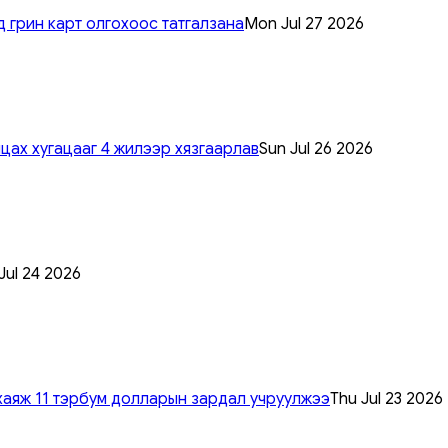
 грин карт олгохоос татгалзана
Mon Jul 27 2026
цах хугацааг 4 жилээр хязгаарлав
Sun Jul 26 2026
 Jul 24 2026
хаяж 11 тэрбум долларын зардал учруулжээ
Thu Jul 23 2026