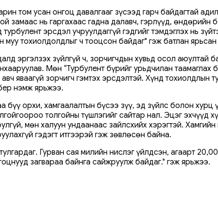
арин том усан онгоц давалгааг зүсээд гарч байдагтай ади
той замаас нь гаргахаас гадна далавч, гэрлүүд, өндөрийн
турбулент эрсдэл учруулдаггүй гэдгийг тэмдэглэх нь зүйт
н муу тохиолдолдлыг ч тооцсон байдаг" гэж батлан ярьсан
лд эргэлзэх зүйлгүй ч, зорчигчдын хувьд осол аюултай ба
анхааруулав. Мөн “Турбулент бүрийг урьдчилан таамаглах 
өв авч яваагүй зорчигч гэмтэх эрсдэлтэй. Хүнд тохиолдлын
бер нэмж ярьжээ.
а бүү орхи, хамгаалалтын бүсээ зүү, эд зүйлс болон хурц 
олгойгоороо толгойны түшлэгийг сайтар нал. Эцэг эхчүүд 
улгүй, мөн халуун ундаанаас зайлсхийх хэрэгтэй. Хамгийн 
уулахгүй гэдэгт итгээрэй гэж зөвлөсөн байна.
тулгардаг. Гурван сая милийн нислэг үйлдсэн, агаарт 20,0
нгоцнууд загвараа байнга сайжруулж байдаг." гэж ярьжээ.