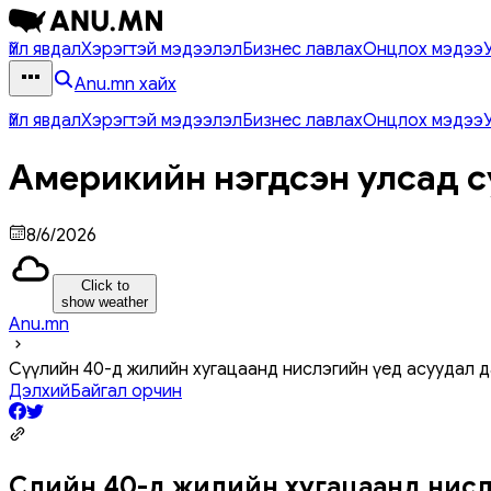
Үйл явдал
Хэрэгтэй мэдээлэл
Бизнес лавлах
Онцлох мэдээ
Anu.mn хайх
Үйл явдал
Хэрэгтэй мэдээлэл
Бизнес лавлах
Онцлох мэдээ
Америкийн нэгдсэн улсад с
8/6/2026
Click to
show weather
Anu.mn
Сүүлийн 40-д жилийн хугацаанд нислэгийн үед асуудал д
Дэлхий
Байгал орчин
Сүүлийн 40-д жилийн хугацаанд нис