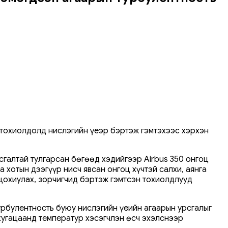
 тохиолдолд нислэгийн үеэр бэртэж гэмтэхээс хэрхэн
сгалтай тулгарсан бөгөөд хэдийгээр Airbus 350 онгоц
 хотын дээгүүр нисч явсан онгоц хүчтэй салхи, аянга
цохиулах, зорчигчид бэртэж гэмтсэн тохиолдлууд
урбулентность буюу нислэгийн үеийн агаарын урсгалыг
хугацаанд температур хэсэгчлэн өсч эхэлснээр