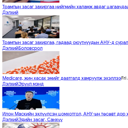
Трампын засаг захиргаа нийгмийн халамж авдаг цагаачдад
Дэлхий
Трампын засаг захиргаа, гадаад оюутнуудын АНУ-д сурал
Дэлхий
Боловсрол
Medicare, жин хасах эмийг даатгалд хамруулж эхэллээ
Fri
Дэлхий
Эрүүл мэнд
Илон Маскийн эхлүүлсэн цомхотгол, АНУ-ын төсөвт дор 
Дэлхий
Эдийн засаг, Санхүү