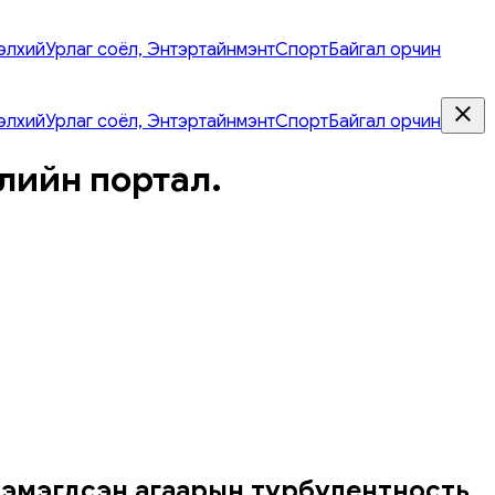
элхий
Урлаг соёл, Энтэртайнмэнт
Спорт
Байгал орчин
элхий
Урлаг соёл, Энтэртайнмэнт
Спорт
Байгал орчин
лийн портал.
 нэмэгдсэн агаарын турбулентность