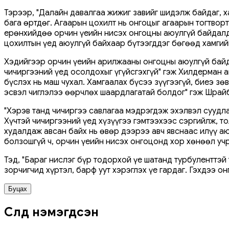
Тэрээр, "Далайн давалгаа жижиг завийг шидэлж байдаг, х
бага өртдөг. Агаарын цохилт нь онгоцыг агаарын тогтвор
ерөнхийдөө орчин үеийн нисэх онгоцны аюулгүй байдалд 
цохилтын үед аюулгүй байхаар бүтээгддэг бөгөөд хамгий
Хэдийгээр орчин үеийн арилжааны онгоцны аюулгүй байда
чичиргээний үед осолдохыг үгүйсгэхгүй" гэж Хилдерман 
бүслэх нь маш чухал. Хамгаалах бүсээ зүүгээгүй, биеэ з
эсвэл чиглэлээ өөрчлөх шаардлагатай болдог" гэж Шрай
"Хэрэв танд чичиргээ савлагаа мэдрэгдэж эхэлвэл суудла
Хүчтэй чичиргээний үед хүзүүгээ гэмтээхээс сэргийлж, т
худалдаж авсан байх нь өвөр дээрээ авч явснаас илүү аю
болзошгүй ч, орчин үеийн нисэх онгоцонд хор хөнөөл учр
Тэд, "Бараг нислэг бүр тодорхой үе шатанд турбуленттэй 
зорчигчид хүртэл, барф уут хэрэглэх үе гардаг. Гэхдээ о
Буцах
Сүүлд нэмэгдсэн