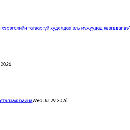
 хэрэгслийн татваргүй худалдаа аль мужуудад явагддаг вэ
0 2026
атгалзаж байна
Wed Jul 29 2026