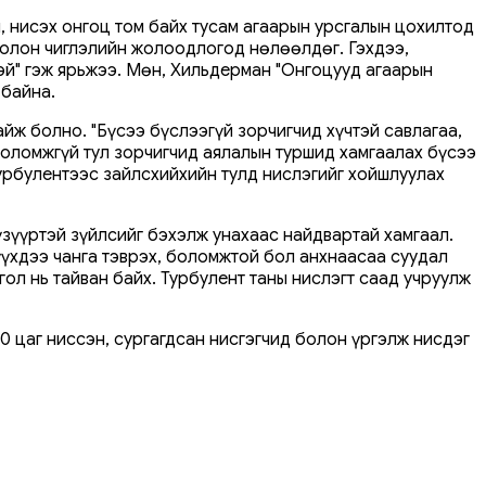
л, нисэх онгоц том байх тусам агаарын урсгалын цохилтод
 болон чиглэлийн жолоодлогод нөлөөлдөг. Гэхдээ,
эй" гэж ярьжээ. Мөн, Хильдерман "Онгоцууд агаарын
 байна.
йж болно. "Бүсээ бүслээгүй зорчигчид хүчтэй савлагаа,
боломжгүй тул зорчигчид аялалын туршид хамгаалах бүсээ
 турбулентээс зайлсхийхийн тулд нислэгийг хойшлуулах
үзүүртэй зүйлсийг бэхэлж унахаас найдвартай хамгаал.
хүүхдээ чанга тэврэх, боломжтой бол анхнаасаа суудал
гол нь тайван байх. Турбулент таны нислэгт саад учруулж
00 цаг ниссэн, сургагдсан нисгэгчид болон үргэлж нисдэг