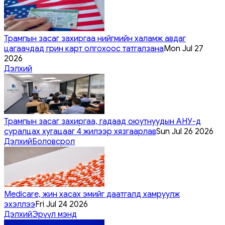
Трампын засаг захиргаа нийгмийн халамж авдаг
цагаачдад грин карт олгохоос татгалзана
Mon Jul 27
2026
Дэлхий
Трампын засаг захиргаа, гадаад оюутнуудын АНУ-д
суралцах хугацааг 4 жилээр хязгаарлав
Sun Jul 26 2026
Дэлхий
Боловсрол
Medicare, жин хасах эмийг даатгалд хамруулж
эхэллээ
Fri Jul 24 2026
Дэлхий
Эрүүл мэнд