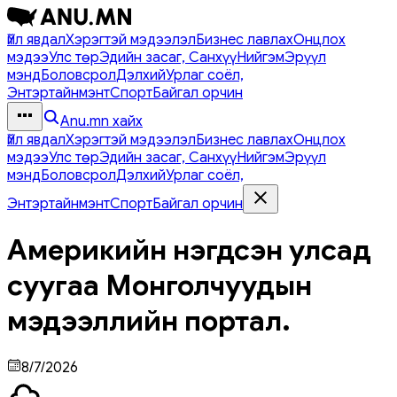
Үйл явдал
Хэрэгтэй мэдээлэл
Бизнес лавлах
Онцлох
мэдээ
Улс төр
Эдийн засаг, Санхүү
Нийгэм
Эрүүл
мэнд
Боловсрол
Дэлхий
Урлаг соёл,
Энтэртайнмэнт
Спорт
Байгал орчин
Anu.mn хайх
Үйл явдал
Хэрэгтэй мэдээлэл
Бизнес лавлах
Онцлох
мэдээ
Улс төр
Эдийн засаг, Санхүү
Нийгэм
Эрүүл
мэнд
Боловсрол
Дэлхий
Урлаг соёл,
Энтэртайнмэнт
Спорт
Байгал орчин
Америкийн нэгдсэн улсад
суугаа Монголчуудын
мэдээллийн портал.
8/7/2026