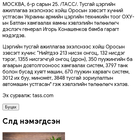
МОСКВА, 6-р сарын 25. /ТАСС/. Тусгай цэргийн
ажиллагаа эхэлснээс хойш Оросын зэвсэгт хүчний
устгасан Украины армийн цэргийн техникийн тоог ОХУ-
ын Батлан хамгаалах яамны хэвлэлийн төлөөлөгч
дэслэгч генерал Игорь Конашенков бямба гарагт
мэдэгдэв.
Цэргийн тусгай ажиллагаа эхэлснээс хойш Оросын
зэвсэгт хүчин: “Нийтдээ 213 нисэх онгоц, 132 нисдэг
тэрэг, 1355 нисгэгчгүй онгоц (дрон), 350 пуужингийн ба
агаарын довтолгооноос хамгаалах систем, 3797 танк
болон бусад хуягт машин, 670 пуужин харвагч систем,
3012 их буу, миномёт, 3848 тусгай зориулалтын
автомашин устгасан" гэж хэвлэлийн төлөөлөгч хэлэв.
Эх сурвалж: tass.com
Буцах
Сүүлд нэмэгдсэн