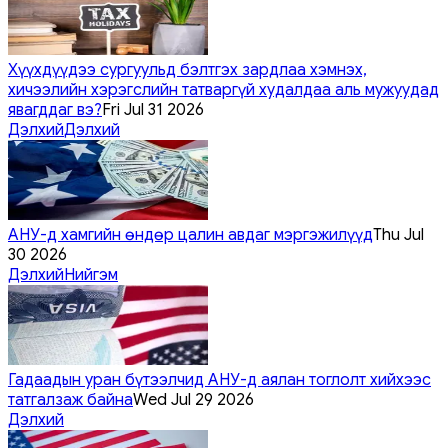
Хүүхдүүдээ сургуульд бэлтгэх зардлаа хэмнэх,
хичээлийн хэрэгслийн татваргүй худалдаа аль мужуудад
явагддаг вэ?
Fri Jul 31 2026
Дэлхий
Дэлхий
АНУ-д хамгийн өндөр цалин авдаг мэргэжилүүд
Thu Jul
30 2026
Дэлхий
Нийгэм
Гадаадын уран бүтээлчид АНУ-д аялан тоглолт хийхээс
татгалзаж байна
Wed Jul 29 2026
Дэлхий