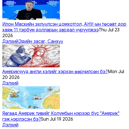
Илон Маскийн эхлүүлсэн цомхотгол, АНУ-ын төсөвт дор
хаяж 11 тэрбум долларын зардал учруулжээ
Thu Jul 23
2026
Дэлхий
Эдийн засаг, Санхүү
Америкчууд англи хэлийг хэрхэн өөрчилсөн бэ?
Mon Jul
20 2026
Дэлхий
Яагаад Америк тивийг Колумбын нэрээр бус "Америк"
гэж нэрлэсэн бэ?
Sun Jul 19 2026
Дэлхий