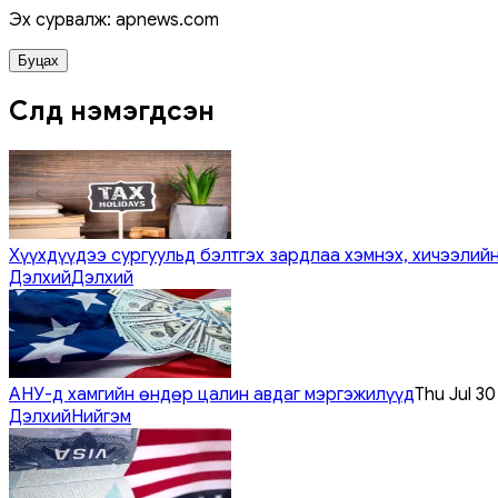
Эх сурвалж: apnews.com
Буцах
Сүүлд нэмэгдсэн
Хүүхдүүдээ сургуульд бэлтгэх зардлаа хэмнэх, хичээлийн
Дэлхий
Дэлхий
АНУ-д хамгийн өндөр цалин авдаг мэргэжилүүд
Thu Jul 3
Дэлхий
Нийгэм