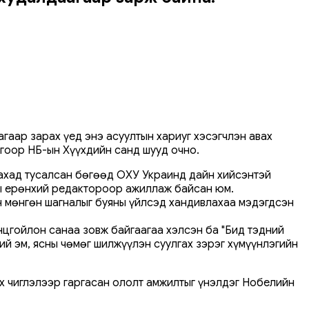
аар зарах үед энэ асуултын хариуг хэсэгчлэн авах
оор НҮБ-ын Хүүхдийн санд шууд очно.
лахад тусалсан бөгөөд ОХУ Украинд дайн хийсэнтэй
ны ерөнхий редактороор ажиллаж байсан юм.
 мөнгөн шагналыг буяны үйлсэд хандивлахаа мэдэгдсэн
цгойлон санаа зовж байгаагаа хэлсэн ба "Бид тэдний
ий эм, ясны чөмөг шилжүүлэн суулгах зэрэг хүмүүнлэгийн
их чиглэлээр гаргасан ололт амжилтыг үнэлдэг Нобелийн