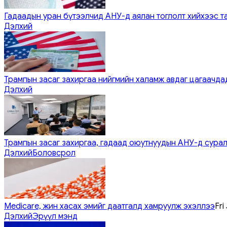
Гадаадын уран бүтээлчид АНУ-д аялан тоглолт хийхээс т
Дэлхий
Трампын засаг захиргаа нийгмийн халамж авдаг цагаачдад
Дэлхий
Трампын засаг захиргаа, гадаад оюутнуудын АНУ-д сурал
Дэлхий
Боловсрол
Medicare, жин хасах эмийг даатгалд хамруулж эхэллээ
Fri
Дэлхий
Эрүүл мэнд