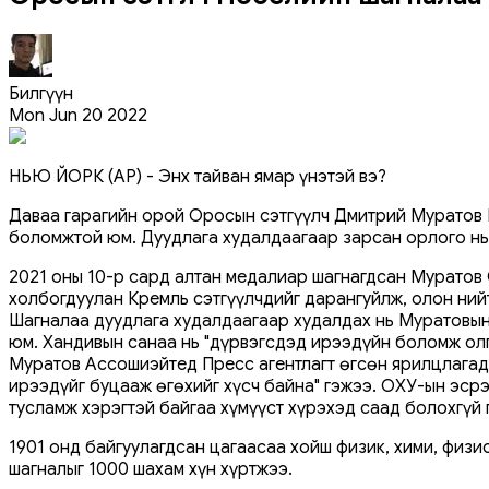
Билгүүн
Mon Jun 20 2022
НЬЮ ЙОРК (AP) - Энх тайван ямар үнэтэй вэ?
Даваа гарагийн орой Оросын сэтгүүлч Дмитрий Муратов Н
боломжтой юм. Дуудлага худалдаагаар зарсан орлого нь 
2021 оны 10-р сард алтан медалиар шагнагдсан Муратов 
холбогдуулан Кремль сэтгүүлчдийг дарангуйлж, олон ний
Шагналаа дуудлага худалдаагаар худалдах нь Муратовын
юм. Хандивын санаа нь "дүрвэгсдэд ирээдүйн боломж олго
Муратов Ассошиэйтед Пресс агентлагт өгсөн ярилцлагад
ирээдүйг буцааж өгөхийг хүсч байна" гэжээ. ОХУ-ын эсрэ
тусламж хэрэгтэй байгаа хүмүүст хүрэхэд саад болохгүй 
1901 онд байгуулагдсан цагаасаа хойш физик, хими, физи
шагналыг 1000 шахам хүн хүртжээ.