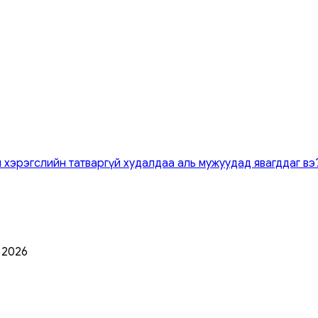
 хэрэгслийн татваргүй худалдаа аль мужуудад явагддаг вэ
0 2026