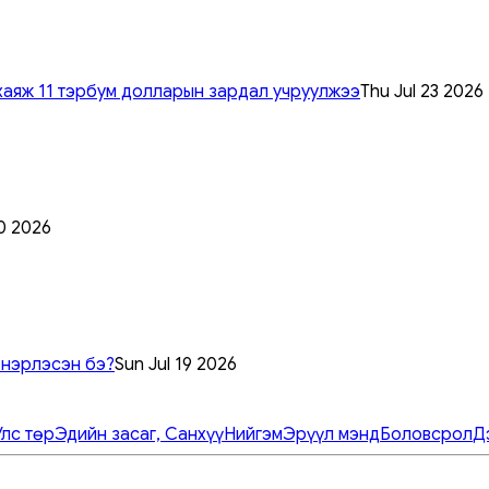
хаяж 11 тэрбум долларын зардал учруулжээ
Thu Jul 23 2026
0 2026
 нэрлэсэн бэ?
Sun Jul 19 2026
Улс төр
Эдийн засаг, Санхүү
Нийгэм
Эрүүл мэнд
Боловсрол
Д