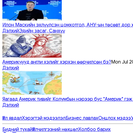
Илон Маскийн эхлүүлсэн цомхотгол, АНУ-ын төсөвт дор 
Дэлхий
Эдийн засаг, Санхүү
Америкчууд англи хэлийг хэрхэн өөрчилсөн бэ?
Mon Jul 2
Дэлхий
Яагаад Америк тивийг Колумбын нэрээр бус "Америк" гэж
Дэлхий
Үйл явдал
Хэрэгтэй мэдээлэл
Бизнес лавлах
Онцлох мэдээ
Бидний тухай
Үйлчилгээний нөхцөл
Холбоо барих