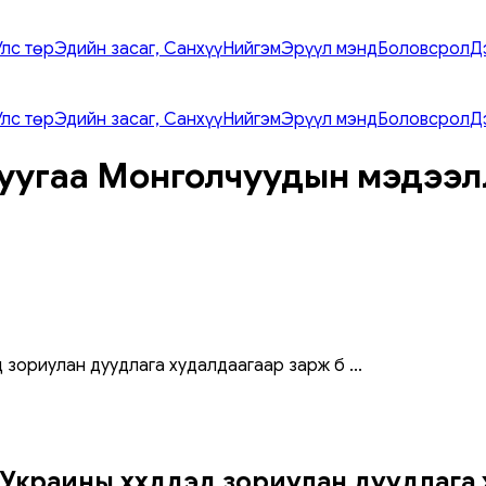
Улс төр
Эдийн засаг, Санхүү
Нийгэм
Эрүүл мэнд
Боловсрол
Д
Улс төр
Эдийн засаг, Санхүү
Нийгэм
Эрүүл мэнд
Боловсрол
Д
уугаа Монголчуудын мэдээл
 зориулан дуудлага худалдаагаар зарж б
...
Украины хүүхдүүдэд зориулан дуудлага