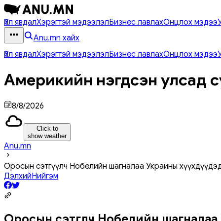
Үйл явдал
Хэрэгтэй мэдээлэл
Бизнес лавлах
Онцлох мэдээ
Anu.mn хайх
Үйл явдал
Хэрэгтэй мэдээлэл
Бизнес лавлах
Онцлох мэдээ
Америкийн нэгдсэн улсад с
8/8/2026
Click to
show weather
Anu.mn
Оросын сэтгүүлч Нобелийн шагналаа Украины хүүхдүүдэд
Дэлхий
Нийгэм
Оросын сэтгүүлч Нобелийн шагналаа 