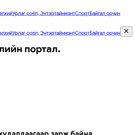
элхий
Урлаг соёл, Энтэртайнмэнт
Спорт
Байгал орчин
элхий
Урлаг соёл, Энтэртайнмэнт
Спорт
Байгал орчин
лийн портал.
 худалдаагаар зарж байна.