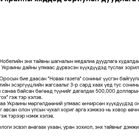
обелийн энх тайвны шагналын медалиа дуудлага худалдааг
Украины дайны улмаас дүрвэсэн хүүхдүүдэд туслах зорилг
Оросын бие даасан "Новая газета" сониныг үүсгэн байгуу
тийн эсэргүүцлийн жагсаалыг 3-р сард хаах үед тус сони
 санаа байсан бөгөөд түүнийг дагалдах 500,000 долларын
х" гэж тэр хэлэв.
аа Украины мөргөлдөөний улмаас өнчирсөн хүүхдүүдэд он
г авсан олон улсын чухал хориг арга хэмжээ нь ховор өвчн
гэж тэрээр нэмж хэлэв.
ологи эсвэл анагаах ухаан, уран зохиол, энх тайвныг дэмж