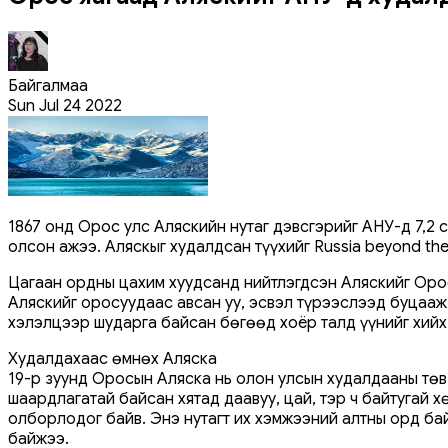
Байгалмаа
Sun Jul 24 2022
1867 онд Орос улс Аляскийн нутаг дэвсгэрийг АНУ-д 7,2
олсон ажээ. Аляскыг худалдсан түүхийг Russia beyond the
Цагаан ордны цахим хуудсанд нийтлэгдсэн Аляскийг Орост
Аляскийг оросуудаас авсан уу, эсвэл түрээслээд буцааж ө
хэлэлцээр шударга байсан бөгөөд хоёр талд үүнийг хийх
Худалдахаас өмнөх Аляска
19-р зуунд Оросын Аляска нь олон улсын худалдааны тө
шаардлагатай байсан хятад даавуу, цай, тэр ч байтугай 
олборлодог байв. Энэ нутагт их хэмжээний алтны орд бай
байжээ.