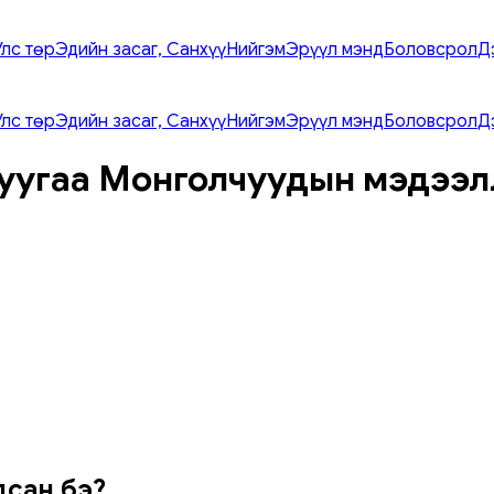
Улс төр
Эдийн засаг, Санхүү
Нийгэм
Эрүүл мэнд
Боловсрол
Д
Улс төр
Эдийн засаг, Санхүү
Нийгэм
Эрүүл мэнд
Боловсрол
Д
уугаа Монголчуудын мэдээл
дсан бэ?