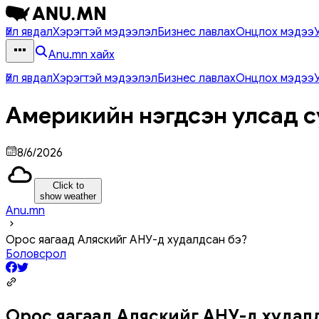
Үйл явдал
Хэрэгтэй мэдээлэл
Бизнес лавлах
Онцлох мэдээ
Anu.mn хайх
Үйл явдал
Хэрэгтэй мэдээлэл
Бизнес лавлах
Онцлох мэдээ
Америкийн нэгдсэн улсад с
8/6/2026
Click to
show weather
Anu.mn
Орос яагаад Аляскийг АНУ-д худалдсан бэ?
Боловсрол
Орос яагаад Аляскийг АНУ-д худал