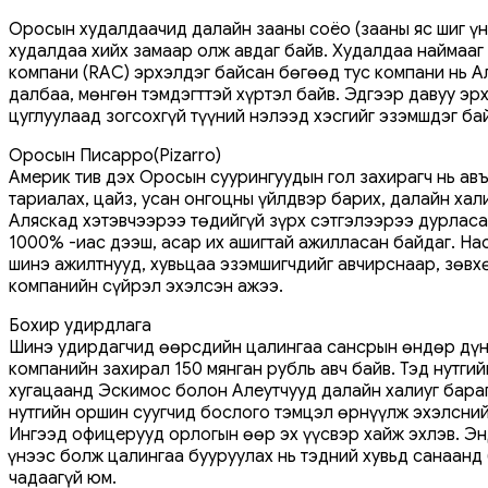
Оросын худалдаачид далайн зааны соёо (зааны яс шиг үнэ
худалдаа хийх замаар олж авдаг байв. Худалдаа наймааг
компани (RAC) эрхэлдэг байсан бөгөөд тус компани нь Ал
далбаа, мөнгөн тэмдэгттэй хүртэл байв. Эдгээр давуу эр
цуглуулаад зогсохгүй түүний нэлээд хэсгийг эзэмшдэг ба
Оросын Писарро(Pizarro)
Америк тив дэх Оросын суурингуудын гол захирагч нь ав
тариалах, цайз, усан онгоцны үйлдвэр барих, далайн ха
Аляскад хэтэвчээрээ төдийгүй зүрх сэтгэлээрээ дурласан
1000% -иас дээш, асар их ашигтай ажилласан байдаг. На
шинэ ажилтнууд, хувьцаа эзэмшигчдийг авчирснаар, зөвх
компанийн сүйрэл эхэлсэн ажээ.
Бохир удирдлага
Шинэ удирдагчид өөрсдийн цалингаа сансрын өндөр дүнт
компанийн захирал 150 мянган рубль авч байв. Тэд нутги
хугацаанд Эскимос болон Алеутчууд далайн халиуг бараг
нутгийн оршин суугчид бослого тэмцэл өрнүүлж эхэлсний
Ингээд офицерууд орлогын өөр эх үүсвэр хайж эхлэв. Эн
Үүнээс болж цалингаа бууруулах нь тэдний хувьд санаанд 
чадаагүй юм.