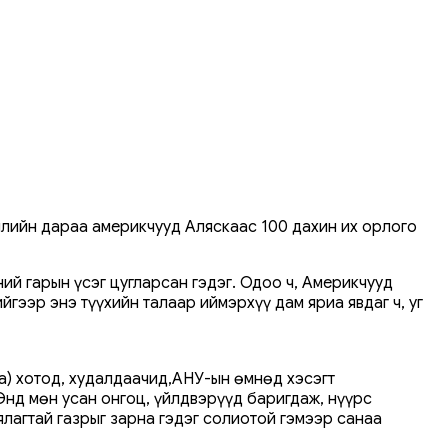
илийн дараа америкчууд Аляскаас 100 дахин их орлого
й ​​гарын үсэг цугларсан гэдэг. Одоо ч, Америкчууд
йгээр энэ түүхийн талаар иймэрхүү дам яриа явдаг ч, уг
а) хотод, худалдаачид,АНУ-ын өмнөд хэсэгт
 Энд мөн усан онгоц, үйлдвэрүүд баригдаж, нүүрс
ялагтай газрыг зарна гэдэг солиотой гэмээр санаа