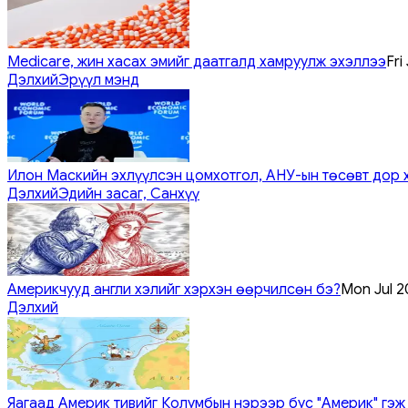
Medicare, жин хасах эмийг даатгалд хамруулж эхэллээ
Fri
Дэлхий
Эрүүл мэнд
Илон Маскийн эхлүүлсэн цомхотгол, АНУ-ын төсөвт дор 
Дэлхий
Эдийн засаг, Санхүү
Америкчууд англи хэлийг хэрхэн өөрчилсөн бэ?
Mon Jul 2
Дэлхий
Яагаад Америк тивийг Колумбын нэрээр бус "Америк" гэж