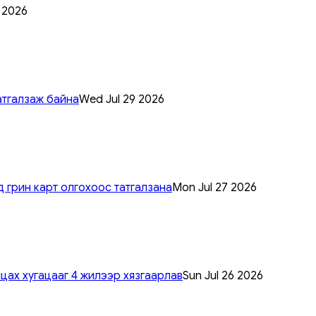
0 2026
атгалзаж байна
Wed Jul 29 2026
 грин карт олгохоос татгалзана
Mon Jul 27 2026
цах хугацааг 4 жилээр хязгаарлав
Sun Jul 26 2026