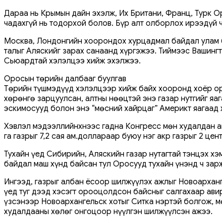
Дараа нь Крымын дайн эхэлж, Их Британи, Франц, Турк О
чадахгүй нь тодорхой болов. Бүр алт олборлох ирээдүй ч
Москва, Лондонгийн хоорондох хурцадмал байдал улам б
талыг Аляскийг зарах санаанд хүргэжээ. Тиймээс Вашинг
Сьюардтай хэлэлцээ хийж эхэлжээ.
Оросын төрийн далбааг буулгав
Төрийн түшмэдүүд хэлэлцээр хийж байх хооронд хоёр орн
хөрөнгө зарцуулсан, алтны нөөцтэй энэ газар нутгийг яа
эскимосууд болон энэ “мөсний хайрцаг” Америкт яагаад 
Хэвлэл мэдээллийнхнээс гадна Конгресс мөн худалдан ав
га газрыг 7,2 сая ам.доллараар буюу нэг акр газрыг 2 це
Тухайн үед Сибирийн, Аляскийн газар нутагтай тэнцэх хэ
байдал маш хүнд байсан тул Оросууд тухайн үнэнд ч зар
Ингээд, газрыг албан ёсоор шилжүүлэх ажлыг Новоарханг
үед туг дээд хэсэгт орооцолдсон байсныг салгахаар авир
үзсэнээр Новоархангельск хотыг Ситка нэртэй болгож, м
худалдааны хөлөг онгоцоор нүүлгэн шилжүүлсэн ажээ.