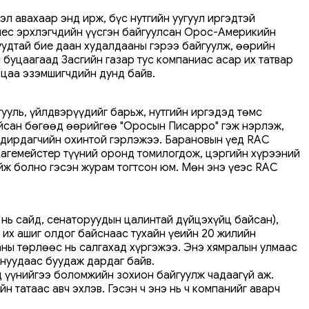
л авахаар энд ирж, бүс нутгийн уугуул иргэдтэй
знес эрхлэгчдийн үүсгэн байгуулсан Орос-Америкийн
уудтай бие даан худалдааны гэрээ байгуулж, өөрийн
н буцаагаад Засгийн газар тус компаниас асар их татвар
ьцаа эзэмшигчдийн дунд байв.
ууль, үйлдвэрүүдийг барьж, нутгийн иргэдэд төмс
байсан бөгөөд өөрийгөө "Оросын Писарро" гэж нэрлэж,
 удирдагчийн охинтой гэрлэжээ. Барановын үед RAC
Хагемейстер түүний оронд томилогдож, цэргийн хүрээний
йж болно гэсэн журам тогтсон юм. Мөн энэ үеэс RAC
нь сайд, сенаторуудын цалинтай дүйцэхүйц байсан),
р их ашиг олдог байснаас тухайн үеийн 20 жилийн
аны төрлөөс нь салгахад хүргэжээ. Энэ хямралын улмаас
нуудаас буудаж дардаг байв.
д үүнийгээ боломжийн зохион байгуулж чадаагүй аж.
 татаас авч эхлэв. Гэсэн ч энэ нь ч компанийг аварч