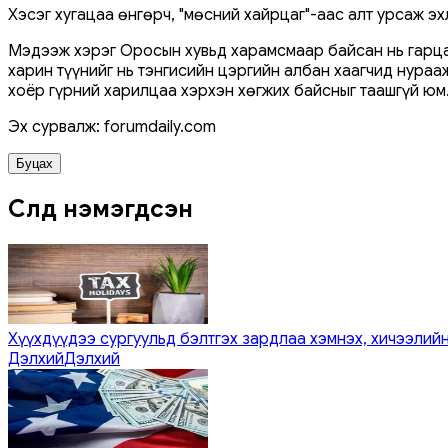
Хэсэг хугацаа өнгөрч, "мөсний хайрцаг"-аас алт урсаж э
Мэдээж хэрэг Оросын хувьд харамсмаар байсан нь гарцаа
харин түүнийг нь тэнгисийн цэргийн албан хаагчид нураа
хоёр гүрний харилцаа хэрхэн хөгжих байсныг таашгүй юм
Эх сурвалж: forumdaily.com
Буцах
Сүүлд нэмэгдсэн
Хүүхдүүдээ сургуульд бэлтгэх зардлаа хэмнэх, хичээлийн
Дэлхий
Дэлхий