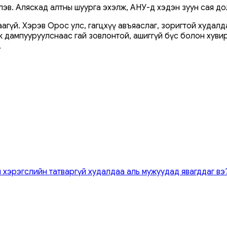
хлэв. Аляскад алтны шуурга эхэлж, АНУ-д хэдэн зуун сая д
гүй. Хэрэв Орос улс, гагцхүү авъяаслаг, зоригтой худал
ж дампууруулснаас гай зовлонтой, ашиггүй бүс болон хуви
.
 хэрэгслийн татваргүй худалдаа аль мужуудад явагддаг вэ