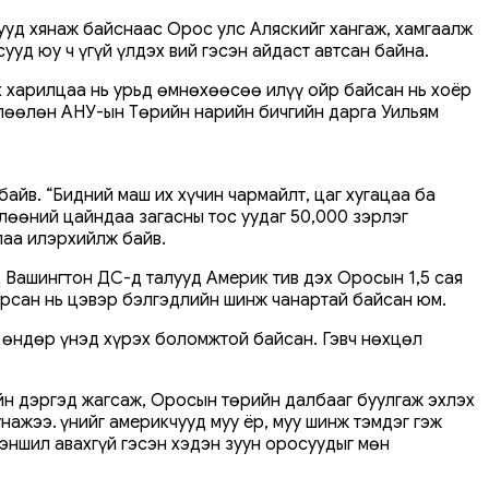
ууд хянаж байснаас Орос улс Аляскийг хангаж, хамгаалж
уд юу ч үгүй үлдэх вий гэсэн айдаст автсан байна.
 харилцаа нь урьд өмнөхөөсөө илүү ойр байсан нь хоёр
өлөөлөн АНУ-ын Төрийн нарийн бичгийн дарга Уильям
йв. “Бидний маш их хүчин чармайлт, цаг хугацаа ба
глөөний цайндаа загасны тос уудаг 50,000 зэрлэг
лаа илэрхийлж байв.
 Вашингтон ДС-д талууд Америк тив дэх Оросын 1,5 сая
 зурсан нь цэвэр бэлгэдлийн шинж чанартай байсан юм.
н өндөр үнэд хүрэх боломжтой байсан. Гэвч нөхцөл
йн дэргэд жагсаж, Оросын төрийн далбааг буулгаж эхлэх
ажээ. Үүнийг америкчууд муу ёр, муу шинж тэмдэг гэж
эншил авахгүй гэсэн хэдэн зуун оросуудыг мөн