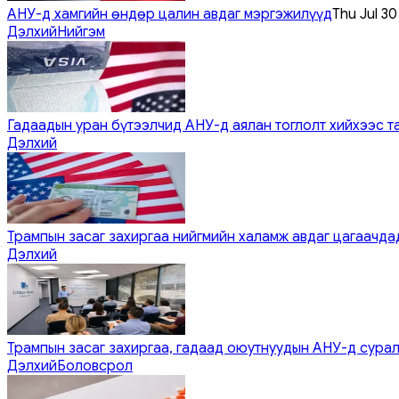
АНУ-д хамгийн өндөр цалин авдаг мэргэжилүүд
Thu Jul 3
Дэлхий
Нийгэм
Гадаадын уран бүтээлчид АНУ-д аялан тоглолт хийхээс т
Дэлхий
Трампын засаг захиргаа нийгмийн халамж авдаг цагаачдад
Дэлхий
Трампын засаг захиргаа, гадаад оюутнуудын АНУ-д сурал
Дэлхий
Боловсрол