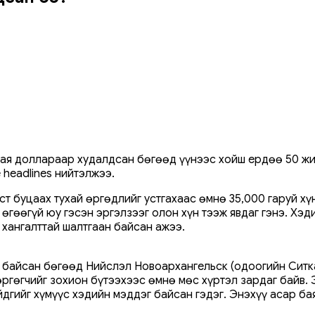
 сая доллараар худалдсан бөгөөд үүнээс хойш ердөө 50 ж
 headlines нийтэлжээ.
 буцаах тухай өргөдлийг устгахаас өмнө 35,000 гаруй хүни
гөөгүй юу гэсэн эргэлзээг олон хүн тээж явдаг гэнэ. Хэди
 хангалттай шалтгаан байсан ажээ.
в байсан бөгөөд Нийслэл Новоархангельск (одоогийн Ситк
хөргөгчийг зохион бүтээхээс өмнө мөс хүртэл зардаг байв.
дгийг хүмүүс хэдийн мэддэг байсан гэдэг. Энэхүү асар ба