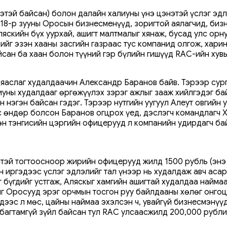
тэй байсан) болон далайн халиуны үнэ цэнэтэй үслэг эдлэ
 18-р зууны Оросын бизнесменүүд, зоригтой аялагчид, би
яскийн бүх уурхай, ашигт малтмалыг хянаж, бусад улс орн
хийг эзэн хааны засгийн газраас тус компанид олгож, хари
йсан ба хаан болон түүний гэр бүлийн гишүүд RAC-ийн хув
ъяаслаг худалдаачин Александр Баранов байв. Тэрээр сург
лиуны худалдааг өргөжүүлэх зэрэг ажлыг зааж хийлгэдэг 
 нэгэн байсан гэдэг. Тэрээр нутгийн уугуул Алеут овгийн
с өндөр болсон Баранов огцрох үед, дэслэгч командлагч 
өн тэнгисийн цэргийн офицерууд л компанийн удирдагч ба
эй тогтоосноор жирийн офицерууд жилд 1500 рубль (энэ 
йн иргэдээс үслэг эдлэлийг тал үнээр нь худалдаж авч аса
 бүгдийг устгаж, Аляскыг хамгийн ашигтай худалдаа найма
г Оросууд эрэг орчмын тосгон руу байлдааны хөлөг онгоц
дээс л мөс, цайны наймаа эхэлсэн ч, увайгүй бизнесмэнүү
багтамгүй зүйл байсан тул RAC улсаасжилд 200,000 рублийн