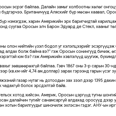
росын эсрэг байлаа. Далайн замыг холбоотны хөлөг онгоц
 бүдгэрчээ. Британичууд Аляскийг бүр мөсөн хаавал, Оросу
үр нэмэгдэж, харин Америкийн эрх баригчидтай харилцах
тонд суугаа Оросын элч Барон Эдуард де Стекл, хааныг т
ы олон нийтийн үзэл бодол уг хэлэлцээрийг эсэргүүцэж ба
гад алдах болж байна вэ?” гэж Оросын сонингууд бичиж, ө
хэрэгтэй юм бэ? гэж Америкийн хэвлэлүүд шуугиж, бухимд
ахыг зөвшөөрөхгүй байлаа. Гэвч 1867 оны 3-р сарын 30-нд
нтээр (кв.км-ийг 4,74 ам.доллар) зарах гэрээнд гарын үсэг
мжээний газар нутаг нь дотоодын зах зээл дээр 1395 дахи
ж чадахгүй болох эрсдэлтэй байв.
ельск хотод хийсэн. Америк, Оросын цэргүүд тугны шонги
сан далайчин тугийг санамсаргүй алдахад оросууд дээр ун
өн хотын барилгуудыг шинэчилж эхлэсэн гэдэг. АНУ-ын ирг