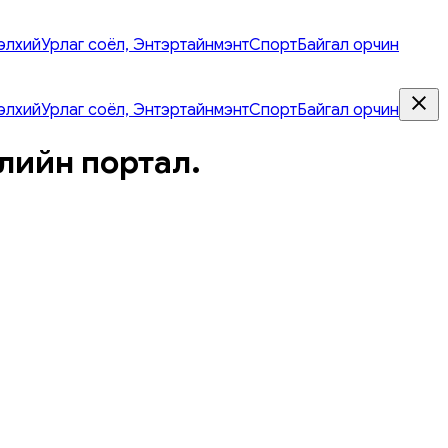
элхий
Урлаг соёл, Энтэртайнмэнт
Спорт
Байгал орчин
элхий
Урлаг соёл, Энтэртайнмэнт
Спорт
Байгал орчин
лийн портал.