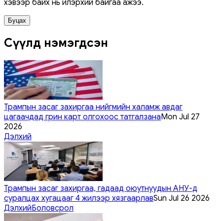
хэвээр байх нь илэрхий байгаа ажээ.
Буцах
Сүүлд нэмэгдсэн
Трампын засаг захиргаа нийгмийн халамж авдаг
цагаачдад грин карт олгохоос татгалзана
Mon Jul 27
2026
Дэлхий
Трампын засаг захиргаа, гадаад оюутнуудын АНУ-д
суралцах хугацааг 4 жилээр хязгаарлав
Sun Jul 26 2026
Дэлхий
Боловсрол