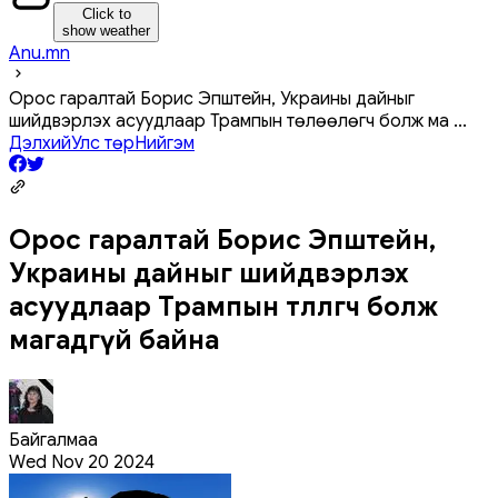
Click to
show weather
Anu.mn
Орос гаралтай Борис Эпштейн, Украины дайныг
шийдвэрлэх асуудлаар Трампын төлөөлөгч болж ма
...
Дэлхий
Улс төр
Нийгэм
Орос гаралтай Борис Эпштейн,
Украины дайныг шийдвэрлэх
асуудлаар Трампын төлөөлөгч болж
магадгүй байна
Байгалмаа
Wed Nov 20 2024