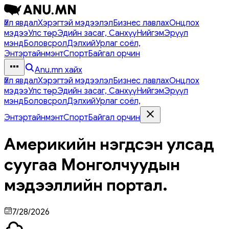
Үйл явдал
Хэрэгтэй мэдээлэл
Бизнес лавлах
Онцлох
мэдээ
Улс төр
Эдийн засаг, Санхүү
Нийгэм
Эрүүл
мэнд
Боловсрол
Дэлхий
Урлаг соёл,
Энтэртайнмэнт
Спорт
Байгал орчин
Anu.mn хайх
Үйл явдал
Хэрэгтэй мэдээлэл
Бизнес лавлах
Онцлох
мэдээ
Улс төр
Эдийн засаг, Санхүү
Нийгэм
Эрүүл
мэнд
Боловсрол
Дэлхий
Урлаг соёл,
Энтэртайнмэнт
Спорт
Байгал орчин
Америкийн нэгдсэн улсад
суугаа Монголчуудын
мэдээллийн портал.
7/28/2026