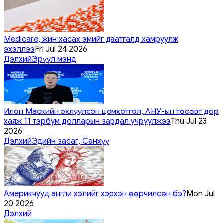
Medicare, жин хасах эмийг даатгалд хамруулж
эхэллээ
Fri Jul 24 2026
Дэлхий
Эрүүл мэнд
Илон Маскийн эхлүүлсэн цомхотгол, АНУ-ын төсөвт дор
хаяж 11 тэрбум долларын зардал учруулжээ
Thu Jul 23
2026
Дэлхий
Эдийн засаг, Санхүү
Америкчууд англи хэлийг хэрхэн өөрчилсөн бэ?
Mon Jul
20 2026
Дэлхий