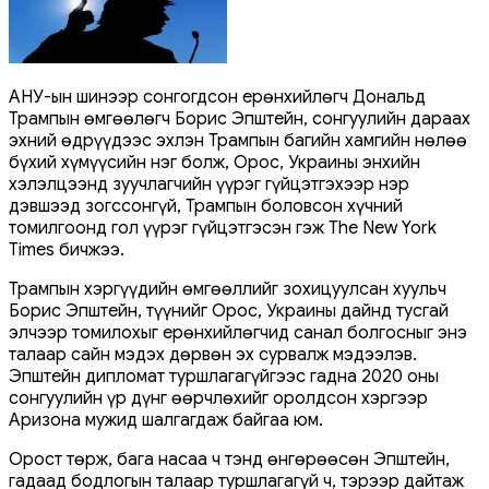
АНУ-ын шинээр сонгогдсон ерөнхийлөгч Дональд
Трампын өмгөөлөгч Борис Эпштейн, сонгуулийн дараах
эхний өдрүүдээс эхлэн Трампын багийн хамгийн нөлөө
бүхий хүмүүсийн нэг болж, Орос, Украины энхийн
хэлэлцээнд зуучлагчийн үүрэг гүйцэтгэхээр нэр
дэвшээд зогссонгүй, Трампын боловсон хүчний
томилгоонд гол үүрэг гүйцэтгэсэн гэж The New York
Times бичжээ.
Трампын хэргүүдийн өмгөөллийг зохицуулсан хуульч
Борис Эпштейн, түүнийг Орос, Украины дайнд тусгай
элчээр томилохыг ерөнхийлөгчид санал болгосныг энэ
талаар сайн мэдэх дөрвөн эх сурвалж мэдээлэв.
Эпштейн дипломат туршлагагүйгээс гадна 2020 оны
сонгуулийн үр дүнг өөрчлөхийг оролдсон хэргээр
Аризона мужид шалгагдаж байгаа юм.
Орост төрж, бага насаа ч тэнд өнгөрөөсөн Эпштейн,
гадаад бодлогын талаар туршлагагүй ч, тэрээр дайтаж