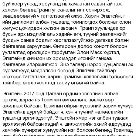
буй хоёр улсад хоёуланд нь хамаатан садантай гэж
хэлсэн бөгөөдТрамп уг саналыг илт сонирхож,
зөвшөөрөөгүй ч татгалзаагүй ажээ. Харин Эпштейныг
ийм дипломат албан тушаалд томилогдох болсныг олон
хүмүүс цочирдон хүлээн авсан ч, Трамп хуульчдаа ер
бусын эрх мэдлийг аль хэдийн өгч, түүний зөвлөмжийг
бусдын санаа бодлыг харгалзахгүйгээр дагахад бэлэн
байгаагаа харуулсан. Өнгөрсөн долоо хоногт болсон
уулзалтад оролцсон тэрбумтан Элон Маск хүртэл,
Эпштейнд хичнээн их эрх мэдэл өгснийг гайхаж
байгаагаа илэрхийлжээ. Энэ талаар нэрээ нууцалсан эх
сурвалжууд мэдээлсэн бөгөөд Эпштейн тайлбар
өгөхөөс татгалзаж, харин Трампын хэвлэлийн төлөөлөгч
тайлбар өгөх хүсэлтэд хариу өгөөгүй байна.
Эпштейн 2017 онд Цагаан ордны хэвлэлийн албаа
орхиж, дараа нь Трампын өмгөөлөгч, зөвлөхөөр
ажиллаж байсан. Трампын ойрын хүрээний зарим хүмүүс
Эпштейнд дургүй байдаг ч, хэн ч түүний нөлөөллийн
түвшинд эргэлздэггүй. Эпштейн ямар нэг албан тушаал
эрхлээгүй байсан хэдий ч, шилжилтийн эхний өдрүүдэд
хамгийн хүчирхэг хүмүүсийн нэг болсон бөгөөд Трампад