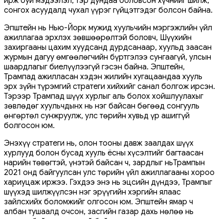
ирж буй мэдээлэл, тэр дундаа боловсон хүчнийг шилж,
сонгох асуудалд чухал үүрэг гүйцэтгэдэг болсон байна.
Эпштейн нь Нью-Йорк мужид хуульчийн мэргэжлийн үйл
ажиллагаа эрхлэх зөвшөөрөлтэй боловч, Шүүхийн
захиргааны цахим хуудсанд дурдсанаар, хуульд заасан
журмын дагуу өмгөөлөгчийн бүртгэлээ сунгаагүй, улсын
шаардлагыг биелүүлээгүй гэсэн байна. Эпштейн,
Трампад ажилласан хэдэн жилийн хугацаандаа хууль
эрх зүйн түрэмгий стратеги хийхийг санал болгож ирсэн.
Тэрээр Трампад шүүх хурлыг аль болох хойшлуулахыг
зөвлөдөг хуульчдынх нь нэг байсан бөгөөд сонгууль
өнгөртөл сунжруулж, улс төрийн хувьд үр ашиггүй
болгосон юм.
Энэхүү стратеги нь, олон тооны давж заалдах шүүх
хурлууд болон бусад хууль ёсны хүсэлтийг багтаасан
нарийн төвөгтэй, үнэтэй байсан ч, зардлыг ньТрампын
2021 онд байгуулсан улс төрийн үйл ажиллагааны хороо
хариуцаж иржээ. Гэхдээ энэ нь эцсийн дүндээ, Трампыг
шүүхэд шилжүүлсэн нэг эрүүгийн хэргийн ялаас
зайлсхийх боломжийг олгосон юм. Эпштейн ямар ч
албан тушаалд очсон, засгийн газар дахь нөлөө нь