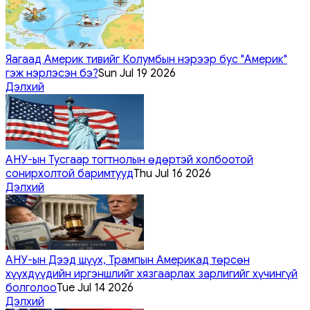
Яагаад Америк тивийг Колумбын нэрээр бус "Америк"
гэж нэрлэсэн бэ?
Sun Jul 19 2026
Дэлхий
АНУ-ын Тусгаар тогтнолын өдөртэй холбоотой
сонирхолтой баримтууд
Thu Jul 16 2026
Дэлхий
АНУ-ын Дээд шүүх, Трампын Америкад төрсөн
хүүхдүүдийн иргэншлийг хязгаарлах зарлигийг хүчингүй
болголоо
Tue Jul 14 2026
Дэлхий