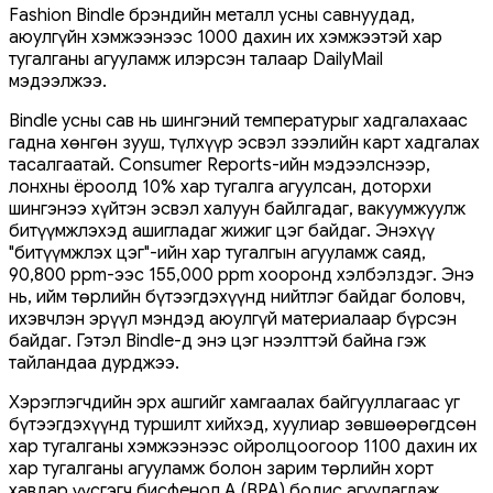
Fashion Bindle брэндийн металл усны савнуудад,
аюулгүйн хэмжээнээс 1000 дахин их хэмжээтэй хар
тугалганы агууламж илэрсэн талаар DailyMail
мэдээлжээ.
Bindle усны сав нь шингэний температурыг хадгалахаас
гадна хөнгөн зууш, түлхүүр эсвэл зээлийн карт хадгалах
тасалгаатай. Consumer Reports-ийн мэдээлснээр,
лонхны ёроолд 10% хар тугалга агуулсан, доторхи
шингэнээ хүйтэн эсвэл халуун байлгадаг, вакуумжуулж
битүүмжлэхэд ашигладаг жижиг цэг байдаг. Энэхүү
"битүүмжлэх цэг"-ийн хар тугалгын агууламж саяд,
90,800 ppm-ээс 155,000 ppm хооронд хэлбэлздэг. Энэ
нь, ийм төрлийн бүтээгдэхүүнд нийтлэг байдаг боловч,
ихэвчлэн эрүүл мэндэд аюулгүй материалаар бүрсэн
байдаг. Гэтэл Bindle-д энэ цэг нээлттэй байна гэж
тайландаа дурджээ.
Хэрэглэгчдийн эрх ашгийг хамгаалах байгууллагаас уг
бүтээгдэхүүнд туршилт хийхэд, хуулиар зөвшөөрөгдсөн
хар тугалганы хэмжээнээс ойролцоогоор 1100 дахин их
хар тугалганы агууламж болон зарим төрлийн хорт
хавдар үүсгэгч бисфенол А (BPA) бодис агуулагдаж