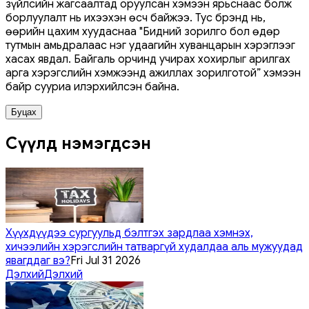
зүйлсийн жагсаалтад оруулсан хэмээн ярьснаас болж
борлуулалт нь ихээхэн өсч байжээ. Тус брэнд нь,
өөрийн цахим хуудаснаа "Бидний зорилго бол өдөр
тутмын амьдралаас нэг удаагийн хуванцарын хэрэглээг
хасах явдал. Байгаль орчинд учирах хохирлыг арилгах
арга хэрэгслийн хэмжээнд ажиллах зорилготой” хэмээн
байр сууриа илэрхийлсэн байна.
Буцах
Сүүлд нэмэгдсэн
Хүүхдүүдээ сургуульд бэлтгэх зардлаа хэмнэх,
хичээлийн хэрэгслийн татваргүй худалдаа аль мужуудад
явагддаг вэ?
Fri Jul 31 2026
Дэлхий
Дэлхий