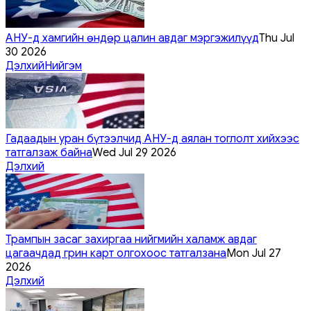
АНУ-д хамгийн өндөр цалин авдаг мэргэжилүүд
Thu Jul
30 2026
Дэлхий
Нийгэм
Гадаадын уран бүтээлчид АНУ-д аялан тоглолт хийхээс
татгалзаж байна
Wed Jul 29 2026
Дэлхий
Трампын засаг захиргаа нийгмийн халамж авдаг
цагаачдад грин карт олгохоос татгалзана
Mon Jul 27
2026
Дэлхий