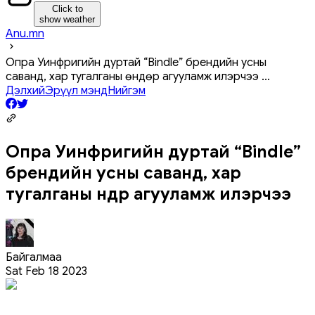
Click to
show weather
Anu.mn
Опра Уинфригийн дуртай “Bindle” брендийн усны
саванд, хар тугалганы өндөр агууламж илэрчээ
...
Дэлхий
Эрүүл мэнд
Нийгэм
Опра Уинфригийн дуртай “Bindle”
брендийн усны саванд, хар
тугалганы өндөр агууламж илэрчээ
Байгалмаа
Sat Feb 18 2023