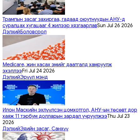
Трампын засаг захиргаа, гадаад оюутнуудын АНУ-д
суралцах хугацааг 4 жилээр хязгаарлав
Sun Jul 26 2026
Дэлхий
Боловсрол
Medicare, жин хасах эмийг даатгалд хамруулж
эхэллээ
Fri Jul 24 2026
Дэлхий
Эрүүл мэнд
Илон Маскийн эхлүүлсэн цомхотгол, АНУ-ын төсөвт дор
хаяж 11 тэрбум долларын зардал учруулжээ
Thu Jul 23
2026
Дэлхий
Эдийн засаг, Санхүү