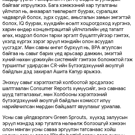
байгааг илрүүлжээ. Бага хэмжээний хар тугалганы
үйлчлэл нь, анхаарал төвлөрөлт буурах, суралцах
чадваргүй болох, зүрх судас, амьсгалын замын эмгэгтэй
болох, IQ буурах, хүүхдийн өсөлт хоцрогдоход хүргэнэ,
харин өндөр концентрацитай үйлчлэлийн үед таталт
өгөх, мэдрэл болон тархи эргэлт буцалтгүйгээр гэмтэх,
үхэлд хүргэх зэрэг эрүүл мэндийн олон асуудал
үүсгэдэг. Мөн савны өнгөт бүрхүүл нь, BPA агуулсан
байгаа нь савыг барих үед арьсаар дамжин, эмэгтэй
хүний нөхөн үржихүйн системийг гэмтээх боломжтой гэж
туршилтыг удирдсан CR-ийн Бүтээгдэхүүний аюулгүй
байдлын дэд захирал Ашита Капур ярьжээ.
Энэхүү савыг хэрэглэхтэй холбоотой эрсдэлээс
шалтгаалан Consumer Reports хүмүүсийг, энэ савнаас
шууд татгалзахыг, мөн Холбооны хэрэглээний
бүтээгдэхүүний аюулгүй байдлын комисст илүү
нарийвчилсан мөрдөн байцаалт явуулахыг уриалав.
Усны сав үйлдвэрлэгч Green Sprouts, хүүхэд залуусын
эрүүл мэндэд хар тугалга нөлөөлж болзошгүй хэмээн
олон мянган усны саваа эргүүлэн татсанаас хойш