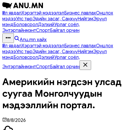
Үйл явдал
Хэрэгтэй мэдээлэл
Бизнес лавлах
Онцлох
мэдээ
Улс төр
Эдийн засаг, Санхүү
Нийгэм
Эрүүл
мэнд
Боловсрол
Дэлхий
Урлаг соёл,
Энтэртайнмэнт
Спорт
Байгал орчин
Anu.mn хайх
Үйл явдал
Хэрэгтэй мэдээлэл
Бизнес лавлах
Онцлох
мэдээ
Улс төр
Эдийн засаг, Санхүү
Нийгэм
Эрүүл
мэнд
Боловсрол
Дэлхий
Урлаг соёл,
Энтэртайнмэнт
Спорт
Байгал орчин
Америкийн нэгдсэн улсад
суугаа Монголчуудын
мэдээллийн портал.
8/8/2026