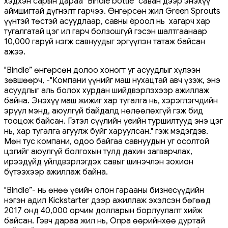
хэдхэн сарын дараа "Bindle bottle" саван дээр энэхүү
аймшигтай дүгнэлт гарчээ. Өнгөрсөн жил Green Sprouts
үүнтэй төстэй асуудлаар, савны ёроол нь хагарч хар
тугалгатай цэг ил гарч болзошгүй гэсэн шалтгаанаар
10,000 гаруй нэгж савнуудыг эргүүлэн татаж байсан
ажээ.
"Bindle” өнгөрсөн долоо хоногт уг асуудлыг хүлээн
зөвшөөрч, -"Компани үүнийг маш нухацтай авч үзэж, энэ
асуудлыг аль болох хурдан шийдвэрлэхээр ажиллаж
байна. Энэхүү маш жижиг хар тугалга нь, хэрэглэгчдийн
эрүүл мэнд, аюулгүй байдалд нөлөөлөхгүй гэж бид
тооцож байсан. Гэтэл сүүлийн үеийн туршилтууд энэ цэг
нь, хар тугалга агуулж буйг харуулсан." гэж мэдэгдэв.
Мөн тус компани, одоо байгаа савнуудын уг осолтой
цэгийг аюулгүй болгохын тулд дахин загварчлах,
ирээдүйд үйлдвэрлэгдэх савыг шинэчлэн зохион
бүтээхээр ажиллаж байна.
"Bindle”- нь өнөө үеийн олон гарааны бизнесүүдийн
нэгэн адил Kickstarter дээр ажиллаж эхэлсэн бөгөөд
2017 онд 40,000 орчим долларын борлуулалт хийж
байсан. Гэвч дараа жил нь, Опра өөрийнхөө дуртай