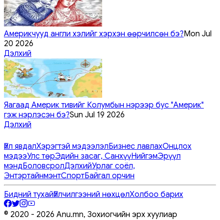
Америкчууд англи хэлийг хэрхэн өөрчилсөн бэ?
Mon Jul
20 2026
Дэлхий
Яагаад Америк тивийг Колумбын нэрээр бус "Америк"
гэж нэрлэсэн бэ?
Sun Jul 19 2026
Дэлхий
Үйл явдал
Хэрэгтэй мэдээлэл
Бизнес лавлах
Онцлох
мэдээ
Улс төр
Эдийн засаг, Санхүү
Нийгэм
Эрүүл
мэнд
Боловсрол
Дэлхий
Урлаг соёл,
Энтэртайнмэнт
Спорт
Байгал орчин
Бидний тухай
Үйлчилгээний нөхцөл
Холбоо барих
© 2020 -
2026
Anu.mn, Зохиогчийн эрх хуулиар