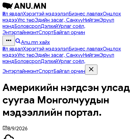
Үйл явдал
Хэрэгтэй мэдээлэл
Бизнес лавлах
Онцлох
мэдээ
Улс төр
Эдийн засаг, Санхүү
Нийгэм
Эрүүл
мэнд
Боловсрол
Дэлхий
Урлаг соёл,
Энтэртайнмэнт
Спорт
Байгал орчин
Anu.mn хайх
Үйл явдал
Хэрэгтэй мэдээлэл
Бизнес лавлах
Онцлох
мэдээ
Улс төр
Эдийн засаг, Санхүү
Нийгэм
Эрүүл
мэнд
Боловсрол
Дэлхий
Урлаг соёл,
Энтэртайнмэнт
Спорт
Байгал орчин
Америкийн нэгдсэн улсад
суугаа Монголчуудын
мэдээллийн портал.
8/9/2026