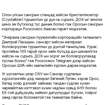
Олон улсын сансрын станцад хийсэн Кристаллизатор
(Crystallizer) туршилтын үр дүн нь сүрьеэ, ДОХ-ыг эмчлэх
шинэ эм бүтээхэд тус дөхөм болно гэж Оросын сансрын
корпораци Роскосмос баасан гарагт мэдээлэв.
"Энержиа сансрын пуужингийн корпорацийн төлөөлөгч
Дмитрий Пасышин, сансарт хийсэн материал
боловсруулах туршилтын үр дүнтэй танилцлаа. Уураг,
протейны 100 гаруй орон зайн бүтцэд дүн шинжилгээ
хийсэн нь сүрьеэ, ДОХ-ын эсрэг эм боловсруулахад
туслах болно" гэж Роскосмос Telegram дээр хийсэн
Оросын ШУА-ийн зөвлөлийн хурлын дараа мэдээлэв.
Уг уулзалтын үеэр ОХУ-ын Сансар судлалын
хүрээлэнгийн дэд захирал Евгений Лупян, хэрэв Орос,
Хятад хоёр дэлхийг зайнаас тандан судлах хүчин
чармайлтаа нэгтгэвэл хүчин чадлын хувьд АНУ болон
ЕХ-той дүйцэхүйц хиймэл дагуулуудыг бүтээх, тойрог
замд гаргах боломжтой гэж таамаглаж байна.