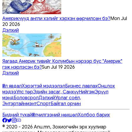
Америкчууд англи хэлийг хэрхэн өөрчилсөн бэ?
Mon Jul
20 2026
Дэлхий
Яагаад Америк тивийг Колумбын нэрээр бус "Америк"
гэж нэрлэсэн бэ?
Sun Jul 19 2026
Дэлхий
Үйл явдал
Хэрэгтэй мэдээлэл
Бизнес лавлах
Онцлох
мэдээ
Улс төр
Эдийн засаг, Санхүү
Нийгэм
Эрүүл
мэнд
Боловсрол
Дэлхий
Урлаг соёл,
Энтэртайнмэнт
Спорт
Байгал орчин
Бидний тухай
Үйлчилгээний нөхцөл
Холбоо барих
© 2020 -
2026
Anu.mn, Зохиогчийн эрх хуулиар