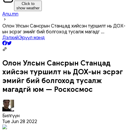
Click to
show weather
Anu.mn
Олон Улсын Сансрын Станцад хийсэн туршилт нь ДОХ-
ын эсрэг эмийг бий болгоход тусалж магадг
...
Дэлхий
Эрүүл мэнд
Олон Улсын Сансрын Станцад
хийсэн туршилт нь ДОХ-ын эсрэг
эмийг бий болгоход тусалж
магадгүй юм — Роскосмос
Билгүүн
Tue Jun 28 2022