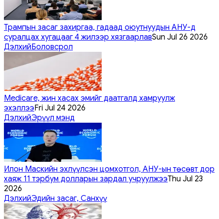
Трампын засаг захиргаа, гадаад оюутнуудын АНУ-д
суралцах хугацааг 4 жилээр хязгаарлав
Sun Jul 26 2026
Дэлхий
Боловсрол
Medicare, жин хасах эмийг даатгалд хамруулж
эхэллээ
Fri Jul 24 2026
Дэлхий
Эрүүл мэнд
Илон Маскийн эхлүүлсэн цомхотгол, АНУ-ын төсөвт дор
хаяж 11 тэрбум долларын зардал учруулжээ
Thu Jul 23
2026
Дэлхий
Эдийн засаг, Санхүү