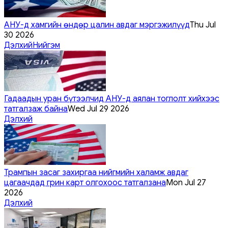
АНУ-д хамгийн өндөр цалин авдаг мэргэжилүүд
Thu Jul
30 2026
Дэлхий
Нийгэм
Гадаадын уран бүтээлчид АНУ-д аялан тоглолт хийхээс
татгалзаж байна
Wed Jul 29 2026
Дэлхий
Трампын засаг захиргаа нийгмийн халамж авдаг
цагаачдад грин карт олгохоос татгалзана
Mon Jul 27
2026
Дэлхий