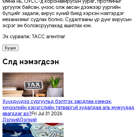
Өмнө нь, ОУСС-д коронавирусын уураг, протейныг
ургуулж байсан. Үүнээс олж авсан дээжээр уургийн
бүтцийг задалж, вирус хүний ​​биед хэрхэн нэвтэрдэг
механизмыг судлах болно. Судалгааны үр дүнг вирусын
эсрэг эм боловсруулахад ашиглах юм.
Эх сурвалж: ТАСС агентлаг
Буцах
Сүүлд нэмэгдсэн
Хүүхдүүдээ сургуульд бэлтгэх зардлаа хэмнэх,
хичээлийн хэрэгслийн татваргүй худалдаа аль мужуудад
явагддаг вэ?
Fri Jul 31 2026
Дэлхий
Дэлхий