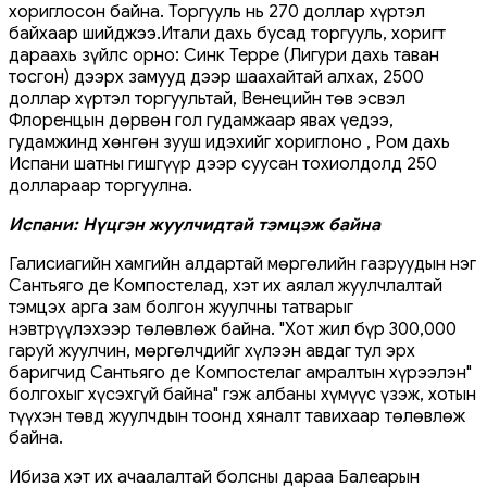
хориглосон байна. Торгууль нь 270 доллар хүртэл
байхаар шийджээ.Итали дахь бусад торгууль, хоригт
дараахь зүйлс орно: Синк Терре (Лигури дахь таван
тосгон) дээрх замууд дээр шаахайтай алхах, 2500
доллар хүртэл торгуультай, Венецийн төв эсвэл
Флоренцын дөрвөн гол гудамжаар явах үедээ,
гудамжинд хөнгөн зууш идэхийг хориглоно , Ром дахь
Испани шатны гишгүүр дээр суусан тохиолдолд 250
доллараар торгуулна.
Испани: Нүцгэн жуулчидтай тэмцэж байна
Галисиагийн хамгийн алдартай мөргөлийн газруудын нэг
Сантьяго де Компостелад, хэт их аялал жуулчлалтай
тэмцэх арга зам болгон жуулчны татварыг
нэвтрүүлэхээр төлөвлөж байна. "Хот жил бүр 300,000
гаруй жуулчин, мөргөлчдийг хүлээн авдаг тул эрх
баригчид Сантьяго де Компостелаг амралтын хүрээлэн"
болгохыг хүсэхгүй байна" гэж албаны хүмүүс үзэж, хотын
түүхэн төвд жуулчдын тоонд хяналт тавихаар төлөвлөж
байна.
Ибиза хэт их ачаалалтай болсны дараа Балеарын