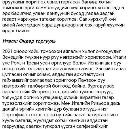
оруулахыг хориглох санал гаргасан бөгөөд хотын
томоохон арга хэмжээнүүдийн үед хорино. Үүнээс гадна
эрх баригчид улаан дэнлүүний бүсэд ,гадаа задгай
газарт марихуан татахыг хориглов. Сая хүрэхгүй хүн
амтай Амстердам сард дунджаар нэг сая гаруй жуулчин
ирдэг байна.
Итали: Өндөр торгууль
2021 оноос хойш томоохон аялалын хөлөг онгоцуудыг
Венецийн түүхэн нуур руу нэвтрэхийг хориглосон. Итали
улс Ромын Треви усан оргилуур болон Испани шат руу
нэвтрэхийг хязгаарлах арга хэмжээ авчээ. Засгийн газар
цугласан олныг хянаж, алдартай архитектурын
гайхамшгийг хамгаалах зорилгоор Пантеон руу
нэвтрэхийг төлбөртэй болгоод байна. Зургадугаар
сараас хойш Флоренц хот, өөрийн түүхэн газрууд,
төвүүдэд богино хугацаанд хувийн амралтын газар
түрээслэхийг хоригложээ. Мөн,Италийн Ривьера дахь
далайн эргийн хамгийн дур булаам хотуудын нэг
Портофино хотод, орон нутгийн засаг захиргаа шинэ
хууль баталж, жуулчдыг хотын хамгийн алдартай
газруудад саатаж түгжрэл үүсгэн селфи хийхийг