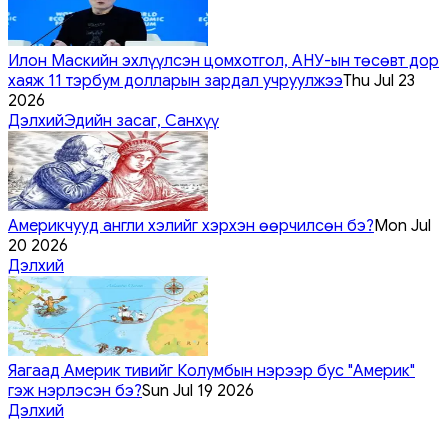
Илон Маскийн эхлүүлсэн цомхотгол, АНУ-ын төсөвт дор
хаяж 11 тэрбум долларын зардал учруулжээ
Thu Jul 23
2026
Дэлхий
Эдийн засаг, Санхүү
Америкчууд англи хэлийг хэрхэн өөрчилсөн бэ?
Mon Jul
20 2026
Дэлхий
Яагаад Америк тивийг Колумбын нэрээр бус "Америк"
гэж нэрлэсэн бэ?
Sun Jul 19 2026
Дэлхий