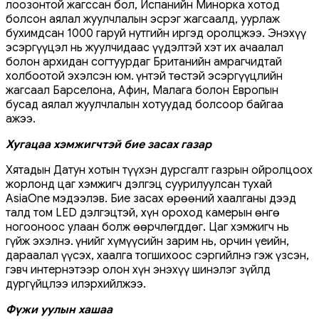
лоозонтой жагссан бол, Испанийн Минорка хотод
болсон аялал жуулчлалын эсрэг жагсаалд, уурлаж
бухимдсан 1000 гаруй нутгийн иргэд оролцжээ. Энэхүү
эсэргүүцэл нь жуулчидаас үүдэлтэй хэт их ачаалал
болон архидан согтуурдаг Британийн амрагчидтай
холбоотой эхэлсэн юм. Үүнтэй төстэй эсэргүүцлийн
жагсаал Барселона, Афин, Малага болон Европын
бусад аялал жуулчлалын хотуудад болсоор байгаа
ажээ.
Хугацаа хэмжигчтэй бие засах газар
Хятадын Датун хотын түүхэн дурсгалт газрын ойролцоох
жорлонд цаг хэмжигч дэлгэц суурилуулсан тухай
AsiaOne мэдээлэв. Бие засах өрөөний хаалганы дээд
талд том LED дэлгэцтэй, хүн ороход камерын өнгө
ногооноос улаан болж өөрчлөгддөг. Цаг хэмжигч нь
гүйж эхэлнэ. Үүнийг хүмүүсийн зарим нь, орчин үеийн,
дараалал үүсэх, хаалга тогшихоос сэргийлнэ гэж үзсэн,
гэвч интернэтээр олон хүн энэхүү шинэлэг зүйлд
дургүйцлээ илэрхийлжээ.
Фүжи уулын хашаа