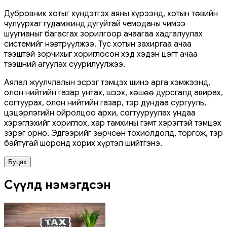
Дубровник хотыг хүндэтгэх аяны хүрээнд, хотын төвийн
чулуурхаг гудамжинд дугуйтай чемоданы чимээ
шуугианыг багасгах зорилгоор ачаагаа хадгалуулах
системийг нэвтрүүлжээ. Тус хотын захиргаа ачаа
тээштэй зорчихыг хориглосон хэд хэдэн цэгт ачаа
тээшний агуулах суурилуулжээ.
Аялал жуулчлалын эсрэг тэмцэх шинэ арга хэмжээнд,
олон нийтийн газар унтах, шээх, хөшөө дурсгалд авирах,
согтуурах, олон нийтийн газар, тэр дундаа сургууль,
цэцэрлэгийн ойролцоо архи, согтууруулах ундаа
хэрэглэхийг хориглох, хар тамхины гэмт хэрэгтэй тэмцэх
зэрэг орно. Эдгээрийг зөрчсөн тохиолдолд, торгож, тэр
байтугай шоронд хорих хүртэл шийтгэнэ.
Буцах
Сүүлд нэмэгдсэн