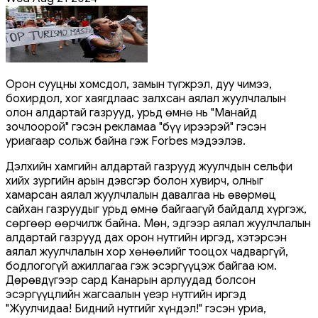
Орон сууцны хомсдол, замын түгжрэл, дуу чимээ,
бохирдол, хог хаягдлаас залхсан аялал жуулчлалын
олон алдартай газрууд, урьд өмнө нь "Манайд
зочлоорой" гэсэн рекламаа "бүү ирээрэй" гэсэн
уриагаар сольж байна гэж Forbes мэдээлэв.
Дэлхийн хамгийн алдартай газрууд жуулчдын сельфи
хийх зургийн арын дэвсгэр болон хувирч, олныг
хамарсан аялал жуулчлалын давалгаа нь өвөрмөц
сайхан газруудыг урьд өмнө байгаагүй байдалд хүргэж,
сөргөөр өөрчилж байна. Мөн, эдгээр аялал жуулчлалын
алдартай газрууд дах орон нутгийн иргэд, хэтэрсэн
аялал жуулчлалын хор хөнөөлийг тооцох чадваргүй,
бодлогогүй ажиллагаа гэж эсэргүүцэж байгаа юм.
Дөрөвдүгээр сард Канарын арлуудад болсон
эсэргүүцлийн жагсаалын үеэр нутгийн иргэд
"Жуулчидаа! Бидний нутгийг хүндэл!" гэсэн уриа,