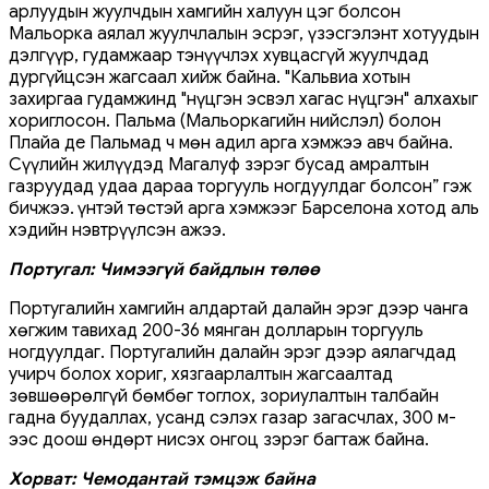
арлуудын жуулчдын хамгийн халуун цэг болсон
Мальорка аялал жуулчлалын эсрэг, үзэсгэлэнт хотуудын
дэлгүүр, гудамжаар тэнүүчлэх хувцасгүй жуулчдад
дургүйцсэн жагсаал хийж байна. "Кальвиа хотын
захиргаа гудамжинд "нүцгэн эсвэл хагас нүцгэн" алхахыг
хориглосон. Пальма (Мальоркагийн нийслэл) болон
Плайа де Пальмад ч мөн адил арга хэмжээ авч байна.
Сүүлийн жилүүдэд Магалуф зэрэг бусад амралтын
газруудад удаа дараа торгууль ногдуулдаг болсон” гэж
бичжээ. Үүнтэй төстэй арга хэмжээг Барселона хотод аль
хэдийн нэвтрүүлсэн ажээ.
Португал: Чимээгүй байдлын төлөө
Португалийн хамгийн алдартай далайн эрэг дээр чанга
хөгжим тавихад 200-36 мянган долларын торгууль
ногдуулдаг. Португалийн далайн эрэг дээр аялагчдад
учирч болох хориг, хязгаарлалтын жагсаалтад
зөвшөөрөлгүй бөмбөг тоглох, зориулалтын талбайн
гадна буудаллах, усанд сэлэх газар загасчлах, 300 м-
ээс доош өндөрт нисэх онгоц зэрэг багтаж байна.
Хорват: Чемодантай тэмцэж байна