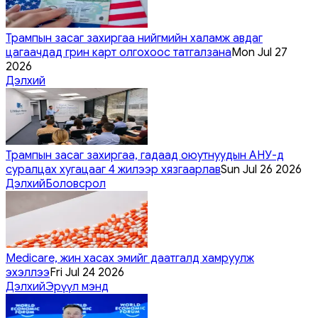
Трампын засаг захиргаа нийгмийн халамж авдаг
цагаачдад грин карт олгохоос татгалзана
Mon Jul 27
2026
Дэлхий
Трампын засаг захиргаа, гадаад оюутнуудын АНУ-д
суралцах хугацааг 4 жилээр хязгаарлав
Sun Jul 26 2026
Дэлхий
Боловсрол
Medicare, жин хасах эмийг даатгалд хамруулж
эхэллээ
Fri Jul 24 2026
Дэлхий
Эрүүл мэнд