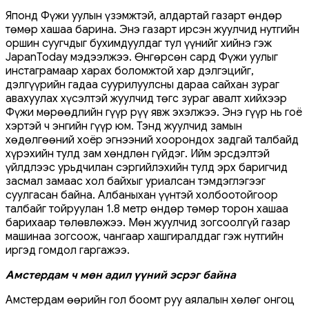
Японд Фүжи уулын үзэмжтэй, алдартай газарт өндөр
төмөр хашаа барина. Энэ газарт ирсэн жуулчид нутгийн
оршин суугчдыг бухимдуулдаг тул үүнийг хийнэ гэж
JapanToday мэдээлжээ. Өнгөрсөн сард Фүжи уулыг
инстаграмаар харах боломжтой хар дэлгэцийг,
дэлгүүрийн гадаа суурилуулсны дараа сайхан зураг
авахуулах хүсэлтэй жуулчид төгс зураг авалт хийхээр
Фүжи мөрөөдлийн гүүр рүү явж эхэлжээ. Энэ гүүр нь гоё
хэртэй ч энгийн гүүр юм. Тэнд жуулчид замын
хөдөлгөөний хоёр эгнээний хоорондох задгай талбайд
хүрэхийн тулд зам хөндлөн гүйдэг. Ийм эрсдэлтэй
үйлдлээс урьдчилан сэргийлэхийн тулд эрх баригчид
засмал замаас хол байхыг уриалсан тэмдэглэгээг
суулгасан байна. Албаныхан үүнтэй холбоотойгоор
талбайг тойруулан 1.8 метр өндөр төмөр торон хашаа
барихаар төлөвлөжээ. Мөн жуулчид зогсоолгүй газар
машинаа зогсоож, чангаар хашгиралддаг гэж нутгийн
иргэд гомдол гаргажээ.
Амстердам ч мөн адил үүний эсрэг байна
Амстердам өөрийн гол боомт руу аялалын хөлөг онгоц