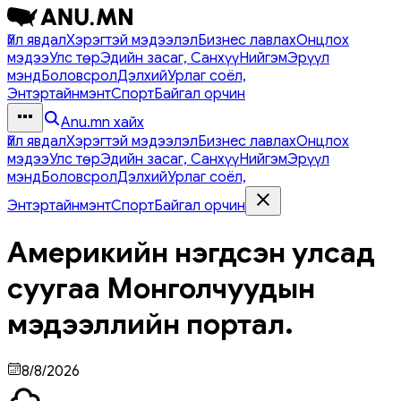
Үйл явдал
Хэрэгтэй мэдээлэл
Бизнес лавлах
Онцлох
мэдээ
Улс төр
Эдийн засаг, Санхүү
Нийгэм
Эрүүл
мэнд
Боловсрол
Дэлхий
Урлаг соёл,
Энтэртайнмэнт
Спорт
Байгал орчин
Anu.mn хайх
Үйл явдал
Хэрэгтэй мэдээлэл
Бизнес лавлах
Онцлох
мэдээ
Улс төр
Эдийн засаг, Санхүү
Нийгэм
Эрүүл
мэнд
Боловсрол
Дэлхий
Урлаг соёл,
Энтэртайнмэнт
Спорт
Байгал орчин
Америкийн нэгдсэн улсад
суугаа Монголчуудын
мэдээллийн портал.
8/8/2026