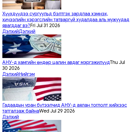
Хүүхдүүдээ сургуульд бэлтгэх зардлаа хэмнэх,
хичээлийн хэрэгслийн татваргүй худалдаа аль мужуудад
явагддаг вэ?
Fri Jul 31 2026
Дэлхий
Дэлхий
АНУ-д хамгийн өндөр цалин авдаг мэргэжилүүд
Thu Jul
30 2026
Дэлхий
Нийгэм
Гадаадын уран бүтээлчид АНУ-д аялан тоглолт хийхээс
татгалзаж байна
Wed Jul 29 2026
Дэлхий