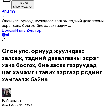
Click to
show weather
Anu.mn
Олон улс, орнууд жуулчдаас залхаж, тэдний давалгааны
эсрэг хана босгох, бие засах газруу
...
Дэлхий
Нийгэм
Улс төр
Олон улс, орнууд жуулчдаас
залхаж, тэдний давалгааны эсрэг
хана босгох, бие засах газруудад
цаг хэмжигч тавих зэргээр өөрсдийгөө
хамгаалж байна
Байгалмаа
Wed Aug 21 2024