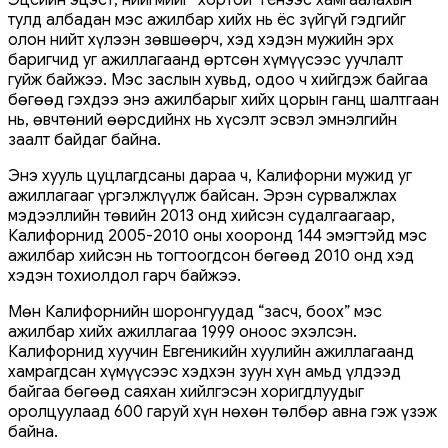
тулд албадан мэс ажилбар хийх нь ёс зүйгүй гэдгийг
олон нийт хүлээн зөвшөөрч, хэд хэдэн мужийн эрх
баригчид уг ажиллагаанд өртсөн хүмүүсээс уучлалт
гуйж байжээ. Мэс заслын хувьд, одоо ч хийгдэж байгаа
бөгөөд гэхдээ энэ ажилбарыг хийх цорын ганц шалтгаан
нь, өвчтөний өөрсдийнх нь хүсэлт эсвэл эмнэлгийн
заалт байдаг байна.
Энэ хууль цуцлагдсаны дараа ч, Калифорни мужид уг
ажиллагааг үргэлжлүүлж байсан. Эрэн сурвалжлах
мэдээллийн төвийн 2013 онд хийсэн судалгаагаар,
Калифорнид 2005-2010 оны хооронд 144 эмэгтэйд мэс
ажилбар хийсэн нь тогтоогдсон бөгөөд 2010 онд хэд
хэдэн тохиолдол гарч байжээ.
Мөн Калифорнийн шоронгуудад “засч, боох” мэс
ажилбар хийх ажиллагаа 1999 оноос эхэлсэн.
Калифорнид хуучин Евгеникийн хуулийн ажиллагаанд
хамрагдсан хүмүүсээс хэдхэн зуун хүн амьд үлдээд
байгаа бөгөөд саяхан хийлгэсэн хоригдлуудыг
оролцуулаад 600 гаруй хүн нөхөн төлбөр авна гэж үзэж
байна.