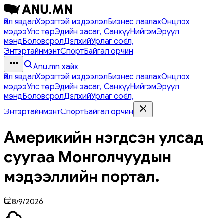
Үйл явдал
Хэрэгтэй мэдээлэл
Бизнес лавлах
Онцлох
мэдээ
Улс төр
Эдийн засаг, Санхүү
Нийгэм
Эрүүл
мэнд
Боловсрол
Дэлхий
Урлаг соёл,
Энтэртайнмэнт
Спорт
Байгал орчин
Anu.mn хайх
Үйл явдал
Хэрэгтэй мэдээлэл
Бизнес лавлах
Онцлох
мэдээ
Улс төр
Эдийн засаг, Санхүү
Нийгэм
Эрүүл
мэнд
Боловсрол
Дэлхий
Урлаг соёл,
Энтэртайнмэнт
Спорт
Байгал орчин
Америкийн нэгдсэн улсад
суугаа Монголчуудын
мэдээллийн портал.
8/9/2026