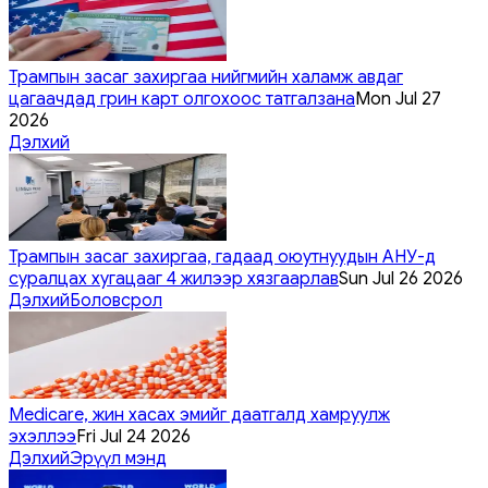
Трампын засаг захиргаа нийгмийн халамж авдаг
цагаачдад грин карт олгохоос татгалзана
Mon Jul 27
2026
Дэлхий
Трампын засаг захиргаа, гадаад оюутнуудын АНУ-д
суралцах хугацааг 4 жилээр хязгаарлав
Sun Jul 26 2026
Дэлхий
Боловсрол
Medicare, жин хасах эмийг даатгалд хамруулж
эхэллээ
Fri Jul 24 2026
Дэлхий
Эрүүл мэнд