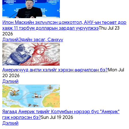
Илон Маскийн эхлүүлсэн цомхотгол, АНУ-ын төсөвт дор
хаяж 11 тэрбум долларын зардал учруулжээ
Thu Jul 23
2026
Дэлхий
Эдийн засаг, Санхүү
Америкчууд англи хэлийг хэрхэн өөрчилсөн бэ?
Mon Jul
20 2026
Дэлхий
Яагаад Америк тивийг Колумбын нэрээр бус "Америк"
гэж нэрлэсэн бэ?
Sun Jul 19 2026
Дэлхий