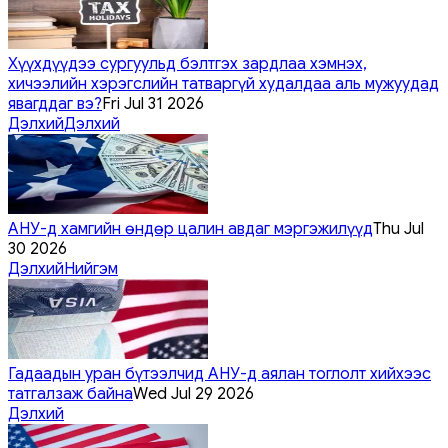
Хүүхдүүдээ сургуульд бэлтгэх зардлаа хэмнэх,
хичээлийн хэрэгслийн татваргүй худалдаа аль мужуудад
явагддаг вэ?
Fri Jul 31 2026
Дэлхий
Дэлхий
АНУ-д хамгийн өндөр цалин авдаг мэргэжилүүд
Thu Jul
30 2026
Дэлхий
Нийгэм
Гадаадын уран бүтээлчид АНУ-д аялан тоглолт хийхээс
татгалзаж байна
Wed Jul 29 2026
Дэлхий