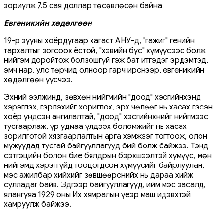
зориулж 7.5 сая доллар төсөвлөсөн байна.
Евгеникийн хөдөлгөөн
19-р зууны хоёрдугаар хагаст АНУ-д, "гажиг" генийн
тархалтыг зогсоох ёстой, "хэвийн бус" хүмүүсээс болж
нийгэм доройтож болзошгүй гэж бат итгэдэг эрдэмтэд,
эмч нар, улс төрчид олноор гарч ирснээр, евгеникийн
хөдөлгөөн үүсчээ.
Эхний ээлжинд, зөвхөн нийгмийн "доод" хэсгийнхэнд
хэрэглэх, гэрлэхийг хориглох, эрх чөлөөг нь хасах гэсэн
хоёр үндсэн ангилалтай, "доод" хэсгийнхнийг нийгмээс
тусгаарлаж, үр удмаа үлдээх боломжийг нь хасах
зорилготой хязгаарлалтын арга хэмжээг тогтоож, олон
мужуудад тусгай байгууллагууд бий болж байжээ. Тэнд
сэтгэцийн болон бие бялдрын бэрхшээлтэй хүмүүс, мөн
нийгэмд хэрэггүйд тооцогдсон хүмүүсийг байрлуулан,
мэс ажилбар хийхийг зөвшөөрснийх нь дараа хийж
сулладаг байв. Эдгээр байгууллагууд, ийм мэс засалд,
ялангуяа 1929 оны Их хямралын үеэр маш идэвхтэй
хамруулж байжээ.