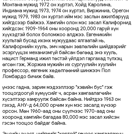
Монтана мужид 1972 он хүртэл, Хойд Каролина,
Индиана мужид 1973, 1974 он хүртэл, Виржиниа, Орегон
мужид 1979, 1983 он хүртэл ийм мэс заслын ажилбарууд
хийгдсээр байжээ. Хамгийн олон мэс засал Калифорнид
хийгдсэн: 1909-1964 оны хооронд 20,000 гаруй хүн
хүүхэдтэй болох боломжоо алджээ. Евгеникийн
хуультай бусад ихэнх мужуудаас ялгаатай нь,
Калифорнийн хууль, эмч нарын зөвлөлийн шийдвэрийг
эсэргүүцэх механизмгүй байсан бөгөөд энэ хууль,
нацист Германд ижил төстэй үйлдэл гаргахад түлхэц
өгсөн гэж, Жоржиа мужийн их сургуулийн хуулийн
профессор, евгеник хөдөлгөөний шинжээч Пол
Ломбардо бичиж байв.
Үүнээс гадна, зарим мэдээллээр "хэвийн бус" гэж
тооцогдоогүй хүмүүсийг ч, асран хамгаалагчийн
хүсэлтээр хамруулж байсан байна. Нийтдээ 1963 он
гэхэд, АНУ-д 64,000 орчим хүн мэс засалд хүчээр
орсон. Мөн 1960-аад оны сүүлчээс 1970-аад оны
хооронд хамгийн багадаа 80,000 мэс засал хийсэн
гэсэн тооцоо байдаг байна.
Эцсийн эцэст, нийгмийг "хортой" генээс хамгаалахын