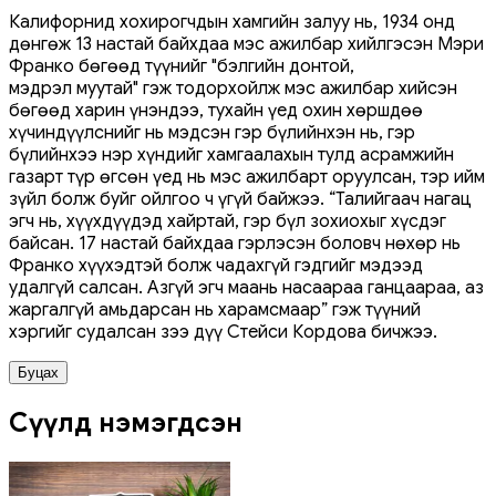
Калифорнид хохирогчдын хамгийн залуу нь, 1934 онд
дөнгөж 13 настай байхдаа мэс ажилбар хийлгэсэн Мэри
Франко бөгөөд түүнийг "бэлгийн донтой,
мэдрэл муутай" гэж тодорхойлж мэс ажилбар хийсэн
бөгөөд харин үнэндээ, тухайн үед охин хөршдөө
хүчиндүүлснийг нь мэдсэн гэр бүлийнхэн нь, гэр
бүлийнхээ нэр хүндийг хамгаалахын тулд асрамжийн
газарт түр өгсөн үед нь мэс ажилбарт оруулсан, тэр ийм
зүйл болж буйг ойлгоо ч үгүй байжээ. “Талийгаач нагац
эгч нь, хүүхдүүдэд хайртай, гэр бүл зохиохыг хүсдэг
байсан. 17 настай байхдаа гэрлэсэн боловч нөхөр нь
Франко хүүхэдтэй болж чадахгүй гэдгийг мэдээд
удалгүй салсан. Азгүй эгч маань насаараа ганцаараа, аз
жаргалгүй амьдарсан нь харамсмаар” гэж түүний
хэргийг судалсан зээ дүү Стейси Кордова бичжээ.
Буцах
Сүүлд нэмэгдсэн