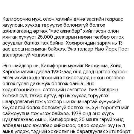
Калифорниа муж, олон жилийн өмнө засгийн газраас
явуулсан, хүүхэд төрүүлэх боломжгүй болгох
ажиллагаанд өртөж “мэс ажилбар” хийлгэсэн олон
мянган хүмүүст 25,000 долларын нөхөн төлбөр олгох
асуудлыг батлах гэж байна. Хохирогчдын зарим нь 13-
аас доош насныхан байжээ. Энэ талаар Нью Йорк Пост
дэлгэрэнгүй мэдээлэв.
Энэ шийдвэр нь, Калифорни мужийг Виржиниа, Хойд
Каролинагийн дараа 1930-аад онд дээд цэгтээ хүрсэн
евгеникийн хөдөлгөөний хохирогчдод нөхөн олговор
олгох гурав дахь муж болгож байна. Энэ
хөдөлгөөнийхөн, сэтгэцийн эмгэгтэй, бие бялдрын
хөгжил сул, тахир дутуу, ер нь хүүхэд төрүүлэх
шаардлагагүй гэж үзэхээр шинж чанартай хүмүүсийг
хүүхэдтэй болох боломжгүй болгох нь, хүн төрөлхтнийг
сайжруулна гэж үзэж байжээ. 1979 онд энэ хууль
цуцлагдахаас өмнө, Калифорнид 20 мянга гаруй хүнд
албадан мэс ажилбар хийснээс, одоо хэдхэн зуу нь л
амьд үлдэж, тэдний хохирлыг нь барагдуулах хөтөлбөрт