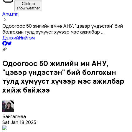
Click to
show weather
Anu.mn
Одоогоос 50 жилийн өмнө АНУ, "цэвэр үндэстэн" бий
болгохын тулд хүмүүст хүчээр мэс ажилбар
...
Дэлхий
Нийгэм
Одоогоос 50 жилийн өмнө АНУ,
"цэвэр үндэстэн" бий болгохын
тулд хүмүүст хүчээр мэс ажилбар
хийж байжээ
Байгалмаа
Sat Jan 18 2025