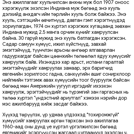
Энэ ажиллагааг хуульчилсан анхны муж бол 1907 оноос
хэрэгжүүлж эхэлсэн Индиана муж бөгөөд энэ хууль
дэлхийд анхдагч ийм төрлийн хууль болж байжээ. Энэ
хууль, сэтгэцийн өвчитнүүд, давтан гэмт хэрэгтнүүдэд
зориулагдан, 1974 он хүртэл хэрэгжих хугацаанд зөвхөн
Индиана мужид 2.5 мянга орчим хүнийг хамруулсан
байна. 30 гаруй мужид энэ хууль батлагдан хэрэгжсэн.
Садар самуун хүмүүс, ижил хүйстнүүд, завхай
эмэгтэйчүүд, түүнчлэн арьсны өнгөөр ​​​​ялгаварлан
гадуурхагдаг байсан цөөнхийн төлөөлөл ядуу хүмүүсийг
хамруулж байв. Ихэнхдээ хар арьст, испани гаралтай
эмэгтэйчүүдийг хамруулах замаар, эрх баригчид
евгенийн зорилгоос гадна, санхүүгийн ашиг сонирхлоор
нийгмийн тэтгэмж авах хүмүүсийн тоог бууруулж байсан
бөгөөд мөн Америкийн уугуул иргэдийг ихээхэн
хамруулж, эрэгтэйчүүдийг нь түрэмгий зан гаргасных нь
төлөө хүртэл “үндэстний ариутгал” хэмээх нэрийн дор
мэс ажилбарууд хийж засдаг байжээ.
Хүүхэд төрүүлэх, үр удмаа үлдээхэд "тохиромжгүй"
хүмүүсийг хамруулах өргөн тархсан энэ ажиллагаа
1960-аад оны дунд үе хүртэл үргэлжилсэн бөгөөд
евгеникийг эсэргүүцсэн жагсаал цуглаанууд эхэлсэн ч,