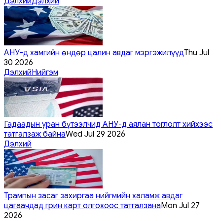
Дэлхий
Дэлхий
АНУ-д хамгийн өндөр цалин авдаг мэргэжилүүд
Thu Jul
30 2026
Дэлхий
Нийгэм
Гадаадын уран бүтээлчид АНУ-д аялан тоглолт хийхээс
татгалзаж байна
Wed Jul 29 2026
Дэлхий
Трампын засаг захиргаа нийгмийн халамж авдаг
цагаачдад грин карт олгохоос татгалзана
Mon Jul 27
2026