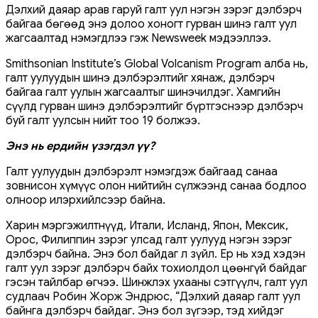
Дэлхий даяар арав гаруй галт уул нэгэн зэрэг дэлбэрч
байгаа бөгөөд энэ долоо хоногт гурван шинэ галт уул
жагсаалтад нэмэгдлээ гэж Newsweek мэдээллээ.
Smithsonian Institute’s Global Volcanism Program алба нь,
галт уулуудын шинэ дэлбэрэлтийг хянаж, дэлбэрч
байгаа галт уулын жагсаалтыг шинэчилдэг. Хамгийн
сүүлд гурван шинэ дэлбэрэлтийг бүртгэснээр дэлбэрч
буй галт уулсын нийт тоо 19 болжээ.
Энэ нь ердийн үзэгдэл үү?
Галт уулуудын дэлбэрэлт нэмэгдэж байгаад санаа
зовнисон хүмүүс олон нийтийн сүлжээнд санаа бодлоо
олноор илэрхийлсээр байна.
Харин мэргэжилтнүүд, Итали, Исланд, Япон, Мексик,
Орос, Филиппин зэрэг улсад галт уулууд нэгэн зэрэг
дэлбэрч байна. Энэ бол байдаг л зүйл. Ер нь хэд хэдэн
галт уул зэрэг дэлбэрч байх тохиолдол цөөнгүй байдаг
гэсэн тайлбар өгчээ. Шинжлэх ухааны сэтгүүлч, галт уул
судлаач Робин Жорж Эндрюс, “Дэлхий даяар галт уул
байнга дэлбэрч байдаг. Энэ бол зүгээр, тэд хийдэг