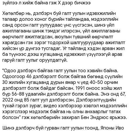
зүйлээ л хийж байна гэж X дээр бичжээ
Хөтөлбөр нь, дэлбэрч буй галт уулын идэвхжилийн
талаар долоо хоног бүрийн тайландаа, мэдээллийн
санд орсон галт уулуудаас үнс үүсгэсэн, шинэ үйл
ажиллагааны шинж тэмдэг илэрсэн, үйл ажиллагааны
өөрчлөлт ажиглагдсан, аюулын түвшний өөрчлөлт
харагдсан гэх зэрэг тодорхой шалгууруудаар ажиглалт
хийсэн үр дүнгээ тусгадаг. Уг тайланд хэдэн арван жил
ба түүнээс дээш хугацаанд идэвхжил үзүүлээгүй арав
гаруй галт уулыг оруулдаггүй.
"Одоо дэлбэрч байгаа галт уулын тоо хэвийн байна.
Одоогоор 46 дэлбэрэлт болж байгаа бөгөөд сүүлийн
30 жилийн хугацаанд дурын ямар ч үед 40-50 орчим
дэлбэрэлт болж байдаг байсан. 1991 оноос хойш жил
бүр 56-88 удаагийн дэлбэрэлт болж байна. Энэ онд 67,
2022 онд 85 галт уул дэлбэрсэн. Дэлбэрэлтүүдийн
тухай гэрэл зураг, видео хэлбэрээр хэвлэл мэдээллийн
хэрэгслээр мэдээлж байгаа нь олны анхаарлыг татах
болсон” гэж хөтөлбөрийн захирал Бен Эндрюс ярьжээ.
Шинэ дэлбэрч буй гурван галт уулын тоонд, Японы Иво