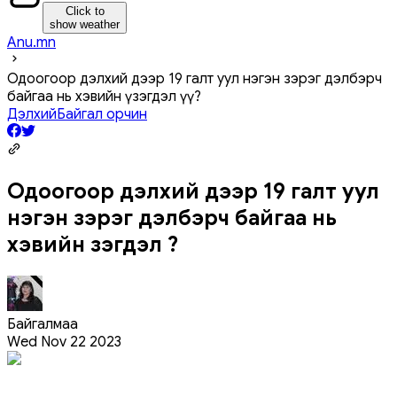
Click to
show weather
Anu.mn
Одоогоор дэлхий дээр 19 галт уул нэгэн зэрэг дэлбэрч
байгаа нь хэвийн үзэгдэл үү?
Дэлхий
Байгал орчин
Одоогоор дэлхий дээр 19 галт уул
нэгэн зэрэг дэлбэрч байгаа нь
хэвийн үзэгдэл үү?
Байгалмаа
Wed Nov 22 2023