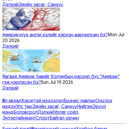
Дэлхий
Эдийн засаг, Санхүү
Америкчууд англи хэлийг хэрхэн өөрчилсөн бэ?
Mon Jul
20 2026
Дэлхий
Яагаад Америк тивийг Колумбын нэрээр бус "Америк"
гэж нэрлэсэн бэ?
Sun Jul 19 2026
Дэлхий
Үйл явдал
Хэрэгтэй мэдээлэл
Бизнес лавлах
Онцлох
мэдээ
Улс төр
Эдийн засаг, Санхүү
Нийгэм
Эрүүл
мэнд
Боловсрол
Дэлхий
Урлаг соёл,
Энтэртайнмэнт
Спорт
Байгал орчин
Бидний тухай
Үйлчилгээний нөхцөл
Холбоо барих