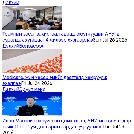
Дэлхий
Трампын засаг захиргаа, гадаад оюутнуудын АНУ-д
суралцах хугацааг 4 жилээр хязгаарлав
Sun Jul 26 2026
Дэлхий
Боловсрол
Medicare, жин хасах эмийг даатгалд хамруулж
эхэллээ
Fri Jul 24 2026
Дэлхий
Эрүүл мэнд
Илон Маскийн эхлүүлсэн цомхотгол, АНУ-ын төсөвт дор
хаяж 11 тэрбум долларын зардал учруулжээ
Thu Jul 23
2026