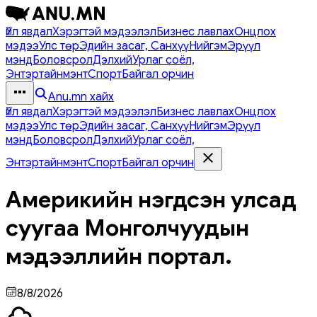
Үйл явдал
Хэрэгтэй мэдээлэл
Бизнес лавлах
Онцлох
мэдээ
Улс төр
Эдийн засаг, Санхүү
Нийгэм
Эрүүл
мэнд
Боловсрол
Дэлхий
Урлаг соёл,
Энтэртайнмэнт
Спорт
Байгал орчин
Anu.mn хайх
Үйл явдал
Хэрэгтэй мэдээлэл
Бизнес лавлах
Онцлох
мэдээ
Улс төр
Эдийн засаг, Санхүү
Нийгэм
Эрүүл
мэнд
Боловсрол
Дэлхий
Урлаг соёл,
Энтэртайнмэнт
Спорт
Байгал орчин
Америкийн нэгдсэн улсад
суугаа Монголчуудын
мэдээллийн портал.
8/8/2026