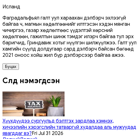
Исланд
Фаградальфьял галт уул хараахан дэлбэрч эхлээгүй
байгаа ч, магмын хөдөлгөөнийг илтгэсэн хэдэн мянган
чичиргээ, газар хөдлөлтөөс үүдэлтэй хөрсний
хөдөлгөөн, гажилтын шинж тэмдэг илэрч байгаа тул эрх
баригчид, Гриндавик хотыг нүүлгэн шилжүүлжээ. Галт уул
хамгийн сүүлд долдугаар сард дэлбэрч байсан бөгөөд
2021 оноос хойш жил бүр дэлбэрсээр байгаа ажээ.
Буцах
Сүүлд нэмэгдсэн
Хүүхдүүдээ сургуульд бэлтгэх зардлаа хэмнэх,
хичээлийн хэрэгслийн татваргүй худалдаа аль мужуудад
явагддаг вэ?
Fri Jul 31 2026