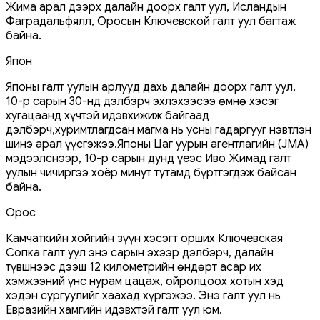
Жима арал дээрх далайн доорх галт уул, Исландын
Фаградальфялл, Оросын Ключевской галт уул багтаж
байна.
Япон
Японы галт уулын арлууд дахь далайн доорх галт уул,
10-р сарын 30-нд дэлбэрч эхлэхээсээ өмнө хэсэг
хугацаанд хүчтэй идэвхижиж байгаад
дэлбэрч,хуримтлагдсан магма нь усны гадаргууг нэвтлэн
шинэ арал үүсгэжээ.Японы Цаг уурын агентлагийн (JMA)
мэдээлснээр, 10-р сарын дунд үеэс Иво Жимад галт
уулын чичиргээ хоёр минут тутамд бүртгэгдэж байсан
байна.
Орос
Камчаткийн хойгийн зүүн хэсэгт орших Ключевская
Сопка галт уул энэ сарын эхээр дэлбэрч, далайн
түвшнээс дээш 12 километрийн өндөрт асар их
хэмжээний үнс нурам цацаж, ойролцоох хотын хэд
хэдэн сургуулийг хаахад хүргэжээ. Энэ галт уул нь
Евразийн хамгийн идэвхтэй галт уул юм.