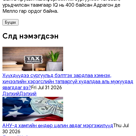
урьдчилсан таамгаар IQ нь 400 байсан Адрагон де
Мелло гар ордог байна.
Буцах
Сүүлд нэмэгдсэн
Хүүхдүүдээ сургуульд бэлтгэх зардлаа хэмнэх,
хичээлийн хэрэгслийн татваргүй худалдаа аль мужуудад
явагддаг вэ?
Fri Jul 31 2026
Дэлхий
Дэлхий
АНУ-д хамгийн өндөр цалин авдаг мэргэжилүүд
Thu Jul
30 2026