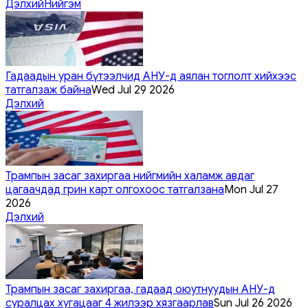
Дэлхий
Нийгэм
Гадаадын уран бүтээлчид АНУ-д аялан тоглолт хийхээс
татгалзаж байна
Wed Jul 29 2026
Дэлхий
Трампын засаг захиргаа нийгмийн халамж авдаг
цагаачдад грин карт олгохоос татгалзана
Mon Jul 27
2026
Дэлхий
Трампын засаг захиргаа, гадаад оюутнуудын АНУ-д
суралцах хугацааг 4 жилээр хязгаарлав
Sun Jul 26 2026