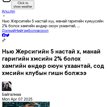
Click to
show weather
Anu.mn
Нью Жерсигийн 5 настай хүү, манай гаригийн хүмүүсийн
2% болох хамгийн өндөр оюун ухаантай,
...
Дэлхий
Нийгэм
Боловсрол
Нью Жерсигийн 5 настай хүү, манай
гаригийн хүмүүсийн 2% болох
хамгийн өндөр оюун ухаантай, сод
хүмүүсийн клубын гишүүн болжээ
Байгалмаа
Mon Apr 07 2025