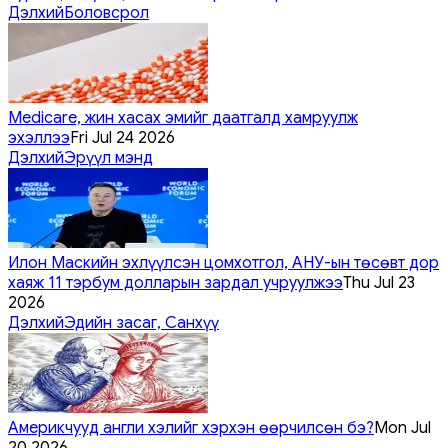
Дэлхий
Боловсрол
Medicare, жин хасах эмийг даатгалд хамруулж
эхэллээ
Fri Jul 24 2026
Дэлхий
Эрүүл мэнд
Илон Маскийн эхлүүлсэн цомхотгол, АНУ-ын төсөвт дор
хаяж 11 тэрбум долларын зардал учруулжээ
Thu Jul 23
2026
Дэлхий
Эдийн засаг, Санхүү
Америкчууд англи хэлийг хэрхэн өөрчилсөн бэ?
Mon Jul
20 2026