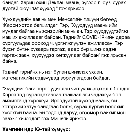
байдаг. Харин охин Деклан маань, зүгээр л юу ч сурах
дуртай оюунлаг хүүхэд " гэж ярьжээ.
Хүүхдүүдийн аав нь мөн Менсагийн гишүүн бөгөөд
Жерси хотод багшилдаг. Тэр, “Хүүхдүүд маань ийм
мундаг байгаа нь эхнэрийн минь ач. Тэр хүүхдүүдтэйгээ
маш их ажилладаг байсан. Тэднийг COVID-19-ийн дараа
сургуульдаа ороход ч, үргэлжлүүлэн ажилласан. Тэр
бүхэл бүтэн хуваарь гаргаж, өдөр бүр шинэ сэдэв
гаргаж заан, хүүхүүдээ хөгжүүлдэг байсан" гэж ярьсан
байна.
Тэдний гэрийнх нь нэг булан шинжлэх ухаан,
математикийн сэдвүүдэд зориулагдсан байдаг.
"Хүүхдийг бага зэрэг удирдан чиглүүлж өгөхөд л болдог.
Хэрэв тэд суралцахаасаа таашаал авч чадахгүй бол
амжилтанд хүрэхгүй. Ирээдүйтэй хүүхэд маань, би
хэтэрхий хатуу байдгаас болж, сурах дургүй болохыг
хүсэхгүй байна. Би тэдэнд даруу, өгөөмөр байхыг мөн
заахыг хичээдэг" гэж Мишель ярьжээ.
Хамгийн өндөр IQ-тай хүмүүс: