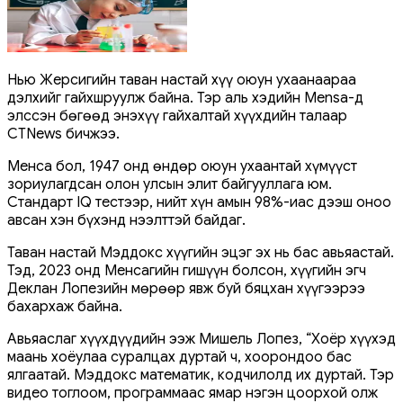
Нью Жерсигийн таван настай хүү оюун ухаанаараа
дэлхийг гайхшруулж байна. Тэр аль хэдийн Mensa-д
элссэн бөгөөд энэхүү гайхалтай хүүхдийн талаар
CTNews бичжээ.
Менса бол, 1947 онд өндөр оюун ухаантай хүмүүст
зориулагдсан олон улсын элит байгууллага юм.
Стандарт IQ тестээр, нийт хүн амын 98%-иас дээш оноо
авсан хэн бүхэнд нээлттэй байдаг.
Таван настай Мэддокс хүүгийн эцэг эх нь бас авьяастай.
Тэд, 2023 онд Менсагийн гишүүн болсон, хүүгийн эгч
Деклан Лопезийн мөрөөр явж буй бяцхан хүүгээрээ
бахархаж байна.
Авьяаслаг хүүхдүүдийн ээж Мишель Лопез, “Хоёр хүүхэд
маань хоёулаа суралцах дуртай ч, хоорондоо бас
ялгаатай. Мэддокс математик, кодчилолд их дуртай. Тэр
видео тоглоом, программаас ямар нэгэн цоорхой олж