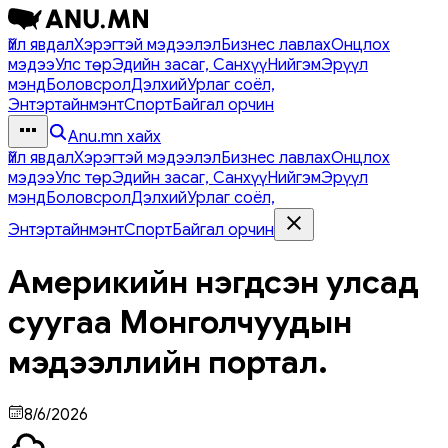
Үйл явдал
Хэрэгтэй мэдээлэл
Бизнес лавлах
Онцлох
мэдээ
Улс төр
Эдийн засаг, Санхүү
Нийгэм
Эрүүл
мэнд
Боловсрол
Дэлхий
Урлаг соёл,
Энтэртайнмэнт
Спорт
Байгал орчин
Anu.mn хайх
Үйл явдал
Хэрэгтэй мэдээлэл
Бизнес лавлах
Онцлох
мэдээ
Улс төр
Эдийн засаг, Санхүү
Нийгэм
Эрүүл
мэнд
Боловсрол
Дэлхий
Урлаг соёл,
Энтэртайнмэнт
Спорт
Байгал орчин
Америкийн нэгдсэн улсад
суугаа Монголчуудын
мэдээллийн портал.
8/6/2026