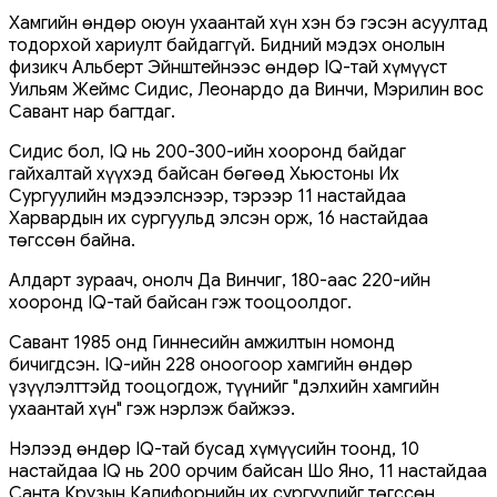
Хамгийн өндөр оюун ухаантай хүн хэн бэ гэсэн асуултад
тодорхой хариулт байдаггүй. Бидний мэдэх онолын
физикч Альберт Эйнштейнээс өндөр IQ-тай хүмүүст
Уильям Жеймс Сидис, Леонардо да Винчи, Мэрилин вос
Савант нар багтдаг.
Сидис бол, IQ нь 200-300-ийн хооронд байдаг
гайхалтай хүүхэд байсан бөгөөд Хьюстоны Их
Сургуулийн мэдээлснээр, тэрээр 11 настайдаа
Харвардын их сургуульд элсэн орж, 16 настайдаа
төгссөн байна.
Алдарт зураач, онолч Да Винчиг, 180-аас 220-ийн
хооронд IQ-тай байсан гэж тооцоолдог.
Савант 1985 онд Гиннесийн амжилтын номонд
бичигдсэн. IQ-ийн 228 оноогоор хамгийн өндөр
үзүүлэлттэйд тооцогдож, түүнийг "дэлхийн хамгийн
ухаантай хүн" гэж нэрлэж байжээ.
Нэлээд өндөр IQ-тай бусад хүмүүсийн тоонд, 10
настайдаа IQ нь 200 орчим байсан Шо Яно, 11 настайдаа
Санта Крузын Калифорнийн их сургуулийг төгссөн,