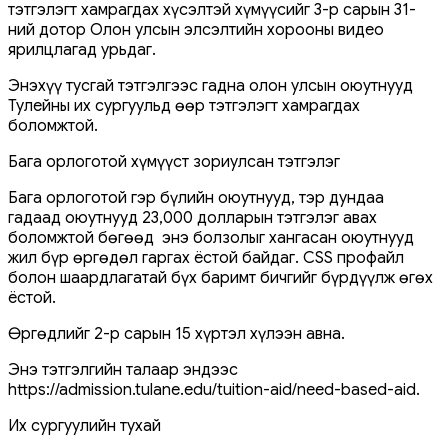
тэтгэлэгт хамрагдах хүсэлтэй хүмүүсийг 3-р сарын 31-
ний дотор Олон улсын элсэлтийн хорооны видео
ярилцлагад урьдаг.
Энэхүү тусгай тэтгэлгээс гадна олон улсын оюутнууд
Тулейны их сургуульд өөр тэтгэлэгт хамрагдах
боломжтой.
Бага орлоготой хүмүүст зориулсан тэтгэлэг
Бага орлоготой гэр бүлийн оюутнууд, тэр дундаа
гадаад оюутнууд 23,000 долларын тэтгэлэг авах
боломжтой бөгөөд энэ болзолыг хангасан оюутнууд
жил бүр өргөдөл гаргах ёстой байдаг. CSS профайл
болон шаардлагатай бүх баримт бичгийг бүрдүүлж өгөх
ёстой.
Өргөдлийг 2-р сарын 15 хүртэл хүлээн авна.
Энэ тэтгэлгийн талаар эндээс
https://admission.tulane.edu/tuition-aid/need-based-aid.
Их сургуулийн тухай