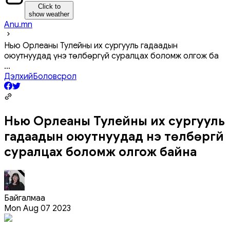
Click to
show weather
Anu.mn
Нью Орлеаны Тулейны их сургууль гадаадын
оюутнуудад үнэ төлбөргүй суралцах боломж олгож ба
...
Дэлхий
Боловсрол
Нью Орлеаны Тулейны их сургууль
гадаадын оюутнуудад үнэ төлбөргүй
суралцах боломж олгож байна
Байгалмаа
Mon Aug 07 2023