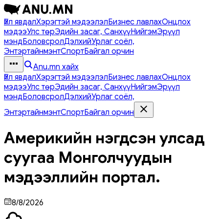
Үйл явдал
Хэрэгтэй мэдээлэл
Бизнес лавлах
Онцлох
мэдээ
Улс төр
Эдийн засаг, Санхүү
Нийгэм
Эрүүл
мэнд
Боловсрол
Дэлхий
Урлаг соёл,
Энтэртайнмэнт
Спорт
Байгал орчин
Anu.mn хайх
Үйл явдал
Хэрэгтэй мэдээлэл
Бизнес лавлах
Онцлох
мэдээ
Улс төр
Эдийн засаг, Санхүү
Нийгэм
Эрүүл
мэнд
Боловсрол
Дэлхий
Урлаг соёл,
Энтэртайнмэнт
Спорт
Байгал орчин
Америкийн нэгдсэн улсад
суугаа Монголчуудын
мэдээллийн портал.
8/8/2026