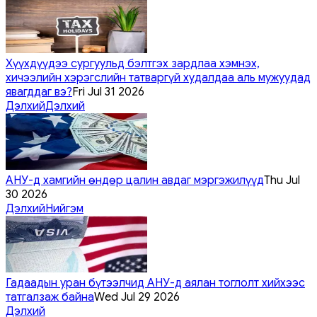
Хүүхдүүдээ сургуульд бэлтгэх зардлаа хэмнэх,
хичээлийн хэрэгслийн татваргүй худалдаа аль мужуудад
явагддаг вэ?
Fri Jul 31 2026
Дэлхий
Дэлхий
АНУ-д хамгийн өндөр цалин авдаг мэргэжилүүд
Thu Jul
30 2026
Дэлхий
Нийгэм
Гадаадын уран бүтээлчид АНУ-д аялан тоглолт хийхээс
татгалзаж байна
Wed Jul 29 2026
Дэлхий