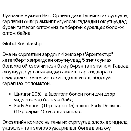
Луизиана мужийн Нью Орлеан дахь Тулейны их сургууль,
сурлагын өндөр амжилт үзүүлсэн гадаадын оюутнуудад
бүрэн тэтгэлэг олгож үнэ төлбөргүй суралцах боломж
олгож байна.
Global Scholarship
Энэ нь сургалтын зардлыг 4 жилээр ("Архитектур"
хөтөлбөрт хамрагдсан оюутнуудад 5 жил) сунгах
боломжтой хэсэгчилсэн буюу бүрэн тэтгэлэг юм. Гадаад
оюутнууд сурлагын өндөр амжилт гаргаж, дараах
шаардлагыг хангасан тохиолдолд үнэ төлбөргүй
суралцах боломжтой.
Шилдэг 20% -д (шалгалт болон голч дүн дээр
үндэслэсэн) багтсан байх;
Early Action (11-р сарын 15) эсвэл Early Decision
(11-р сарын 1) хүсэлтээ илгээх.
Элсэлтийн комисс нь таны их сургуульд элсэх өргөдөлд
үндэслэн тэтгэлэгээ хуваарилдаг бөгөөд энэхүү