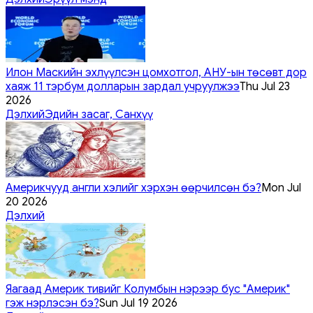
Илон Маскийн эхлүүлсэн цомхотгол, АНУ-ын төсөвт дор
хаяж 11 тэрбум долларын зардал учруулжээ
Thu Jul 23
2026
Дэлхий
Эдийн засаг, Санхүү
Америкчууд англи хэлийг хэрхэн өөрчилсөн бэ?
Mon Jul
20 2026
Дэлхий
Яагаад Америк тивийг Колумбын нэрээр бус "Америк"
гэж нэрлэсэн бэ?
Sun Jul 19 2026