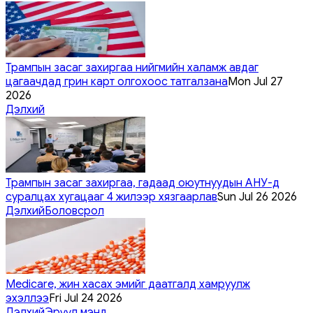
Трампын засаг захиргаа нийгмийн халамж авдаг
цагаачдад грин карт олгохоос татгалзана
Mon Jul 27
2026
Дэлхий
Трампын засаг захиргаа, гадаад оюутнуудын АНУ-д
суралцах хугацааг 4 жилээр хязгаарлав
Sun Jul 26 2026
Дэлхий
Боловсрол
Medicare, жин хасах эмийг даатгалд хамруулж
эхэллээ
Fri Jul 24 2026
Дэлхий
Эрүүл мэнд