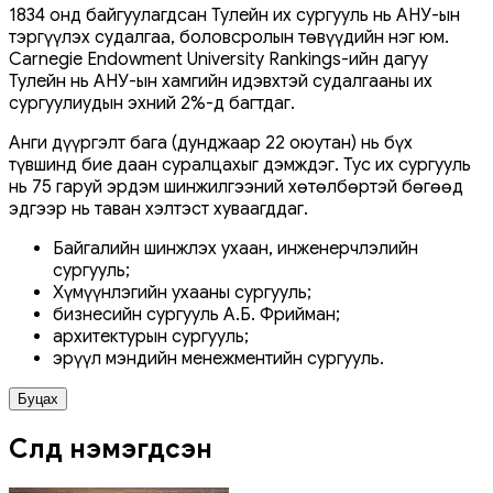
1834 онд байгуулагдсан Тулейн их сургууль нь АНУ-ын
тэргүүлэх судалгаа, боловсролын төвүүдийн нэг юм.
Carnegie Endowment University Rankings-ийн дагуу
Тулейн нь АНУ-ын хамгийн идэвхтэй судалгааны их
сургуулиудын эхний 2%-д багтдаг.
Анги дүүргэлт бага (дунджаар 22 оюутан) нь бүх
түвшинд бие даан суралцахыг дэмждэг. Тус их сургууль
нь 75 гаруй эрдэм шинжилгээний хөтөлбөртэй бөгөөд
эдгээр нь таван хэлтэст хуваагддаг.
Байгалийн шинжлэх ухаан, инженерчлэлийн
сургууль;
Хүмүүнлэгийн ухааны сургууль;
бизнесийн сургууль А.Б. Фрийман;
архитектурын сургууль;
эрүүл мэндийн менежментийн сургууль.
Буцах
Сүүлд нэмэгдсэн