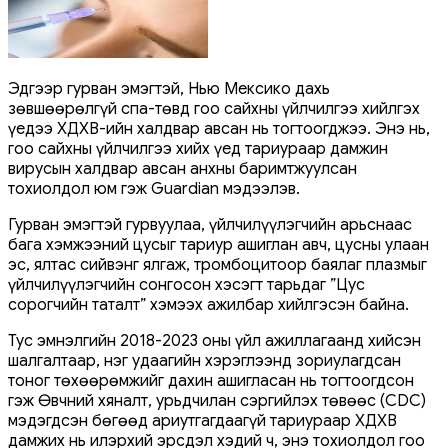
Эдгээр гурван эмэгтэй, Нью Мексико дахь
зөвшөөрөлгүй спа-төвд гоо сайхны үйлчилгээ хийлгэх
үедээ ХДХВ-ийн халдвар авсан нь тогтоогджээ. Энэ нь,
гоо сайхны үйлчилгээ хийх үед тариураар дамжин
вирусын халдвар авсан анхны баримтжуулсан
тохиолдол юм гэж Guardian мэдээлэв.
Гурван эмэгтэй гурвуулаа, үйлчилүүлэгчийн арьснаас
бага хэмжээний цусыг тариур ашиглан авч, цусны улаан
эс, ялтас сийвэнг ялгаж, тромбоцитоор баялаг плазмыг
үйлчилүүлэгчийн сонгосон хэсэгт тарьдаг ”Цус
сорогчийн таталт” хэмээх ажилбар хийлгэсэн байна.
Тус эмнэлгийн 2018-2023 оны үйл ажиллагаанд хийсэн
шалгалтаар, нэг удаагийн хэрэглээнд зориулагдсан
тоног төхөөрөмжийг дахин ашигласан нь тогтоогдсон
гэж Өвчний хяналт, урьдчилан сэргийлэх төвөөс (CDC)
мэдэгдсэн бөгөөд ариутгагдаагүй тариураар ХДХВ
дамжих нь илэрхий эрсдэл хэдий ч, энэ тохиолдол гоо