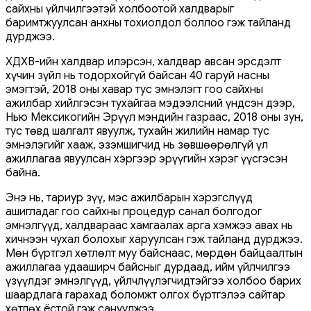
сайхны үйлчилгээтэй холбоотой халдварыг
баримтжуулсан анхны тохиолдол боллоо гэж тайланд
дурджээ.
ХДХВ-ийн халдвар илэрсэн, халдвар авсан эрсдэлт
хүчин зүйл нь тодорхойгүй байсан 40 гаруй насны
эмэгтэй, 2018 оны хавар тус эмнэлэгт гоо сайхны
ажилбар хийлгэсэн тухайгаа мэдээлсний үндсэн дээр,
Нью Мексикогийн Эрүүл мэндийн газраас, 2018 оны зун,
тус төвд шалгалт явуулж, тухайн жилийн намар тус
эмнэлэгийг хааж, эзэмшигчид нь зөвшөөрөлгүй үл
ажиллагаа явуулсан хэргээр эрүүгийн хэрэг үүсгэсэн
байна.
Энэ нь, тариур зүү, мэс ажилбарын хэрэгслүүд
ашигладаг гоо сайхны процедур санал болгодог
эмнэлгүүд, халдвараас хамгаалах арга хэмжээ авах нь
хичнээн чухал болохыг харуулсан гэж тайланд дурджээ.
Мөн бүртгэл хөтлөлт муу байснаас, мөрдөн байцаалтын
ажиллагаа удааширч байсныг дурдаад, ийм үйлчилгээ
үзүүлдэг эмнэлгүүд, үйлчлүүлэгчидтэйгээ холбоо барих
шаардлага гарахад боломжт олгох бүртгэлээ сайтар
хөтлөх ёстой гэж сануулжээ.