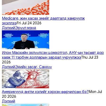
Medicare, жин хасах эмийг даатгалд хамруулж
эхэллээ
Fri Jul 24 2026
Дэлхий
Эрүүл мэнд
Илон Маскийн эхлүүлсэн цомхотгол, АНУ-ын төсөвт дор
хаяж 11 тэрбум долларын зардал учруулжээ
Thu Jul 23
2026
Дэлхий
Эдийн засаг, Санхүү
Америкчууд англи хэлийг хэрхэн өөрчилсөн бэ?
Mon Jul
20 2026
Дэлхий