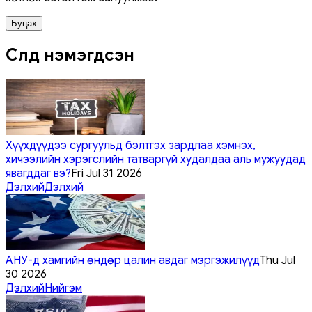
Буцах
Сүүлд нэмэгдсэн
Хүүхдүүдээ сургуульд бэлтгэх зардлаа хэмнэх,
хичээлийн хэрэгслийн татваргүй худалдаа аль мужуудад
явагддаг вэ?
Fri Jul 31 2026
Дэлхий
Дэлхий
АНУ-д хамгийн өндөр цалин авдаг мэргэжилүүд
Thu Jul
30 2026
Дэлхий
Нийгэм