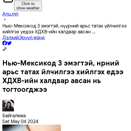
Click to
show weather
Anu.mn
Нью-Мексикод 3 эмэгтэй, нүүрний арьс татах үйлчилгээ
хийлгэх үедээ ХДХВ-ийн халдвар авсан
...
Дэлхий
Эрүүл мэнд
Нью-Мексикод 3 эмэгтэй, нүүрний
арьс татах үйлчилгээ хийлгэх үедээ
ХДХВ-ийн халдвар авсан нь
тогтоогджээ
Байгалмаа
Sat May 04 2024