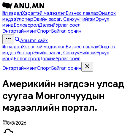
Үйл явдал
Хэрэгтэй мэдээлэл
Бизнес лавлах
Онцлох
мэдээ
Улс төр
Эдийн засаг, Санхүү
Нийгэм
Эрүүл
мэнд
Боловсрол
Дэлхий
Урлаг соёл,
Энтэртайнмэнт
Спорт
Байгал орчин
Anu.mn хайх
Үйл явдал
Хэрэгтэй мэдээлэл
Бизнес лавлах
Онцлох
мэдээ
Улс төр
Эдийн засаг, Санхүү
Нийгэм
Эрүүл
мэнд
Боловсрол
Дэлхий
Урлаг соёл,
Энтэртайнмэнт
Спорт
Байгал орчин
Америкийн нэгдсэн улсад
суугаа Монголчуудын
мэдээллийн портал.
8/8/2026