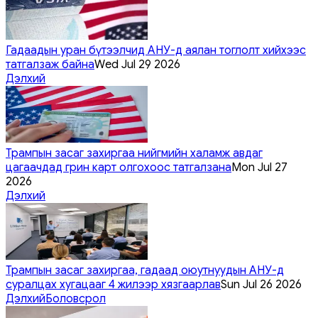
Гадаадын уран бүтээлчид АНУ-д аялан тоглолт хийхээс
татгалзаж байна
Wed Jul 29 2026
Дэлхий
Трампын засаг захиргаа нийгмийн халамж авдаг
цагаачдад грин карт олгохоос татгалзана
Mon Jul 27
2026
Дэлхий
Трампын засаг захиргаа, гадаад оюутнуудын АНУ-д
суралцах хугацааг 4 жилээр хязгаарлав
Sun Jul 26 2026
Дэлхий
Боловсрол