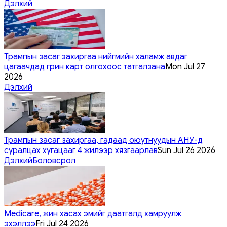
Дэлхий
Трампын засаг захиргаа нийгмийн халамж авдаг
цагаачдад грин карт олгохоос татгалзана
Mon Jul 27
2026
Дэлхий
Трампын засаг захиргаа, гадаад оюутнуудын АНУ-д
суралцах хугацааг 4 жилээр хязгаарлав
Sun Jul 26 2026
Дэлхий
Боловсрол
Medicare, жин хасах эмийг даатгалд хамруулж
эхэллээ
Fri Jul 24 2026