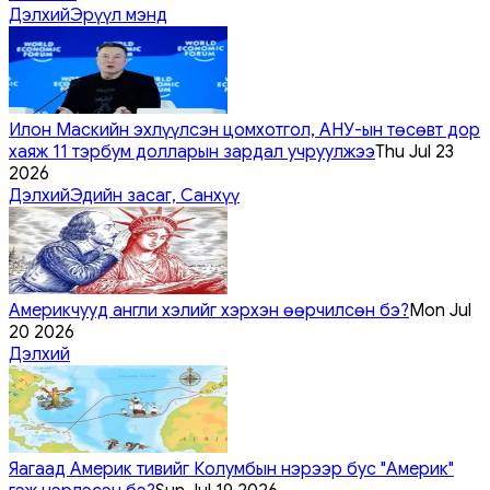
Дэлхий
Эрүүл мэнд
Илон Маскийн эхлүүлсэн цомхотгол, АНУ-ын төсөвт дор
хаяж 11 тэрбум долларын зардал учруулжээ
Thu Jul 23
2026
Дэлхий
Эдийн засаг, Санхүү
Америкчууд англи хэлийг хэрхэн өөрчилсөн бэ?
Mon Jul
20 2026
Дэлхий
Яагаад Америк тивийг Колумбын нэрээр бус "Америк"