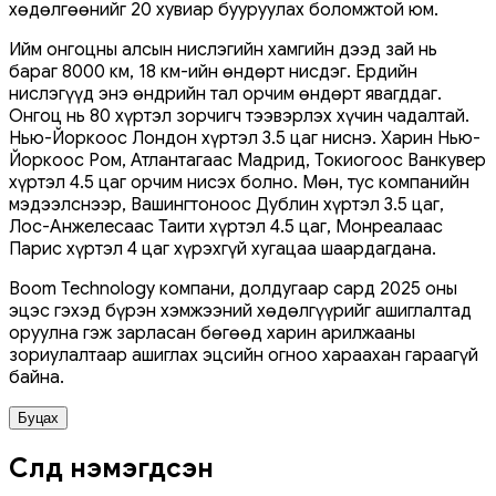
хөдөлгөөнийг 20 хувиар бууруулах боломжтой юм.
Ийм онгоцны алсын нислэгийн хамгийн дээд зай нь
бараг 8000 км, 18 км-ийн өндөрт нисдэг. Ердийн
нислэгүүд энэ өндрийн тал орчим өндөрт явагддаг.
Онгоц нь 80 хүртэл зорчигч тээвэрлэх хүчин чадалтай.
Нью-Йоркоос Лондон хүртэл 3.5 цаг ниснэ. Харин Нью-
Йоркоос Ром, Атлантагаас Мадрид, Токиогоос Ванкувер
хүртэл 4.5 цаг орчим нисэх болно. Мөн, тус компанийн
мэдээлснээр, Вашингтоноос Дублин хүртэл 3.5 цаг,
Лос-Анжелесаас Таити хүртэл 4.5 цаг, Монреалаас
Парис хүртэл 4 цаг хүрэхгүй хугацаа шаардагдана.
Boom Technology компани, долдугаар сард 2025 оны
эцэс гэхэд бүрэн хэмжээний хөдөлгүүрийг ашиглалтад
оруулна гэж зарласан бөгөөд харин арилжааны
зориулалтаар ашиглах эцсийн огноо хараахан гараагүй
байна.
Буцах
Сүүлд нэмэгдсэн