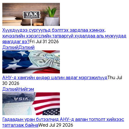
Хүүхдүүдээ сургуульд бэлтгэх зардлаа хэмнэх,
хичээлийн хэрэгслийн татваргүй худалдаа аль мужуудад
явагддаг вэ?
Fri Jul 31 2026
Дэлхий
Дэлхий
АНУ-д хамгийн өндөр цалин авдаг мэргэжилүүд
Thu Jul
30 2026
Дэлхий
Нийгэм
Гадаадын уран бүтээлчид АНУ-д аялан тоглолт хийхээс
татгалзаж байна
Wed Jul 29 2026