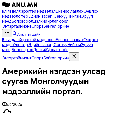
Үйл явдал
Хэрэгтэй мэдээлэл
Бизнес лавлах
Онцлох
мэдээ
Улс төр
Эдийн засаг, Санхүү
Нийгэм
Эрүүл
мэнд
Боловсрол
Дэлхий
Урлаг соёл,
Энтэртайнмэнт
Спорт
Байгал орчин
Anu.mn хайх
Үйл явдал
Хэрэгтэй мэдээлэл
Бизнес лавлах
Онцлох
мэдээ
Улс төр
Эдийн засаг, Санхүү
Нийгэм
Эрүүл
мэнд
Боловсрол
Дэлхий
Урлаг соёл,
Энтэртайнмэнт
Спорт
Байгал орчин
Америкийн нэгдсэн улсад
суугаа Монголчуудын
мэдээллийн портал.
8/6/2026