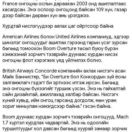
France онгоцны ослын дараахан 2003 онд ашиглалтаас
хасагдсан. Энэ ослоор онгоцонд байсан 109 хүн, газар
дээр байсан дөрвөн хүн амь үрэгджээ.
Хурдтай нислэгүүдээр аялах цаг ойртсоор байна
American Airlines болон United Airlines компаниуд, эдгээр
шинэлэг онгоцуудыг ашиглах гэрээнд гарын үсэг зурсан
бөгөөд томоохон Boom Overture төсөл буюу бүрэн
хэмжээний зорчигч тээврийн дуунаас хурдан нисэх
онгоцны флот хэрэгжих үед үйлчилэх болно.
British Airways Concorde компанийн ахлах нисгэгч асан
Майк Баннистер, "Би Overture бол Конкордын зүй ёсны
залгамжлагч гэдэгт би эртнээс итгэж ирсэн. Бөгөөд
энэ онгоцны бүхээгийг туршиж үзсэн. Энэ нь гайхалтай
сайн дизайнтай, ажиллахад хялбар байсан. Нисгэгч
хүний хувьд, ийм онгоц гарсанд догдолж, мөн урам
зориг миньулам нэмэгдсээр байна." гэсэн байна.
Boom дуунаас хурдан зорчигч тээврийн онгоцууд, Mach
1.7 хүртэл хурдлах чадвартай. Энэ нь одоогийн
туршилтуудыг хол давсан бөгөөд хуурай замаар зорчих