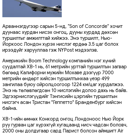
Арваннэгдүгээр сарын 5-нд, “Son of Concorde” хочит
дуунаас хурдан нисэх онгоц, дууны хурдад дөхсөн
туршилтыг амжилттай хийжээ. Энэ туршилт, Нью-
Йоркоос Лондон хүрэх нислэг ердөө 3.5 цаг болох
ирээдүйг харууллаа гэж NYPost мэдээлэв.
Америкийн Boom Technology компанийн нэг хүний ​​
суудалтай XB-1 нь, 61 метрийн урттай туршилтын загвар
бөгөөд Калифорни мужийн Мохаве дээгүүр 7000
метрийн өндөрт хийсэн туршилтынхаа үеэр 499
зангилаа буюу ойролцоогоор 1224 км/цаг хурдалжээ.
Энэ нь төлөвлөгдсөн 10 нислэгийн долоо дахь нь байв.
Эдгээрнислэгүүдийг Тэнгисийн цэргийн туршилтын
нисгэгч асан Тристан "Геппетто" Бранденбург хийсэн
байна.
XB-1-ийн өмнөх Конкорд онгоц Лондоноос Нью Йорк
руу гурван цаг хүрэхгүй хугацаанд нисч чадсан боловч,
2000 оны долдугаар сард Парист болсон аймшигт Air