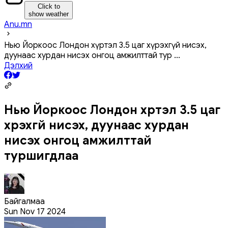
Click to
show weather
Anu.mn
Нью Йоркоос Лондон хүртэл 3.5 цаг хүрэхгүй нисэх,
дуунаас хурдан нисэх онгоц амжилттай тур
...
Дэлхий
Нью Йоркоос Лондон хүртэл 3.5 цаг
хүрэхгүй нисэх, дуунаас хурдан
нисэх онгоц амжилттай
туршигдлаа
Байгалмаа
Sun Nov 17 2024