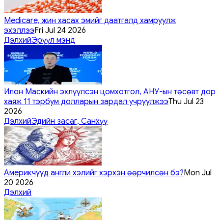
Medicare, жин хасах эмийг даатгалд хамруулж
эхэллээ
Fri Jul 24 2026
Дэлхий
Эрүүл мэнд
Илон Маскийн эхлүүлсэн цомхотгол, АНУ-ын төсөвт дор
хаяж 11 тэрбум долларын зардал учруулжээ
Thu Jul 23
2026
Дэлхий
Эдийн засаг, Санхүү
Америкчууд англи хэлийг хэрхэн өөрчилсөн бэ?
Mon Jul
20 2026
Дэлхий