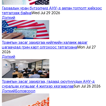
Гадаадын уран бүтээлчид АНУ-д аялан тоглолт хийхээс
татгалзаж байна
Wed Jul 29 2026
Дэлхий
Трампын засаг захиргаа нийгмийн халамж авдаг
цагаачдад грин карт олгохоос татгалзана
Mon Jul 27
2026
Дэлхий
Трампын засаг захиргаа, гадаад оюутнуудын АНУ-д
суралцах хугацааг 4 жилээр хязгаарлав
Sun Jul 26 2026
Дэлхий
Боловсрол