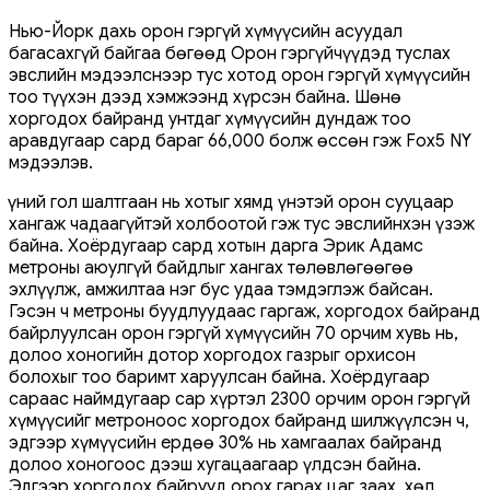
Нью-Йорк дахь орон гэргүй хүмүүсийн асуудал
багасахгүй байгаа бөгөөд Орон гэргүйчүүдэд туслах
эвслийн мэдээлснээр тус хотод орон гэргүй хүмүүсийн
тоо түүхэн дээд хэмжээнд хүрсэн байна. Шөнө
хоргодох байранд унтдаг хүмүүсийн дундаж тоо
аравдугаар сард бараг 66,000 болж өссөн гэж Fox5 NY
мэдээлэв.
Үүний гол шалтгаан нь хотыг хямд үнэтэй орон сууцаар
хангаж чадаагүйтэй холбоотой гэж тус эвслийнхэн үзэж
байна. Хоёрдугаар сард хотын дарга Эрик Адамс
метроны аюулгүй байдлыг хангах төлөвлөгөөгөө
эхлүүлж, амжилтаа нэг бус удаа тэмдэглэж байсан.
Гэсэн ч метроны буудлуудаас гаргаж, хоргодох байранд
байрлуулсан орон гэргүй хүмүүсийн 70 орчим хувь нь,
долоо хоногийн дотор хоргодох газрыг орхисон
болохыг тоо баримт харуулсан байна. Хоёрдугаар
сараас наймдугаар сар хүртэл 2300 орчим орон гэргүй
хүмүүсийг метроноос хоргодох байранд шилжүүлсэн ч,
эдгээр хүмүүсийн ердөө 30% нь хамгаалах байранд
долоо хоногоос дээш хугацаагаар үлдсэн байна.
Эдгээр хоргодох байрууд орох гарах цаг заах, хөл