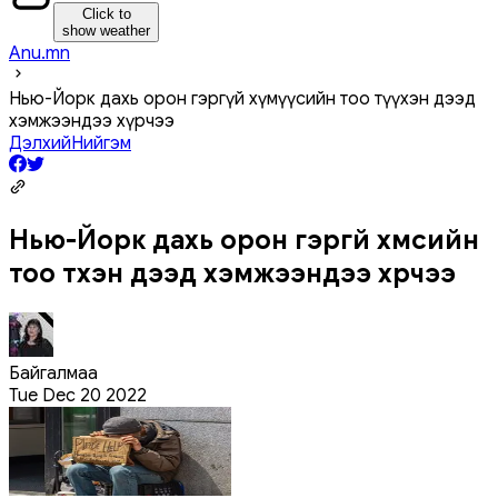
Click to
show weather
Anu.mn
Нью-Йорк дахь орон гэргүй хүмүүсийн тоо түүхэн дээд
хэмжээндээ хүрчээ
Дэлхий
Нийгэм
Нью-Йорк дахь орон гэргүй хүмүүсийн
тоо түүхэн дээд хэмжээндээ хүрчээ
Байгалмаа
Tue Dec 20 2022