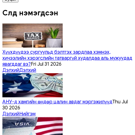
Сүүлд нэмэгдсэн
Хүүхдүүдээ сургуульд бэлтгэх зардлаа хэмнэх,
хичээлийн хэрэгслийн татваргүй худалдаа аль мужуудад
явагддаг вэ?
Fri Jul 31 2026
Дэлхий
Дэлхий
АНУ-д хамгийн өндөр цалин авдаг мэргэжилүүд
Thu Jul
30 2026
Дэлхий
Нийгэм