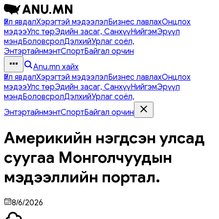
Үйл явдал
Хэрэгтэй мэдээлэл
Бизнес лавлах
Онцлох
мэдээ
Улс төр
Эдийн засаг, Санхүү
Нийгэм
Эрүүл
мэнд
Боловсрол
Дэлхий
Урлаг соёл,
Энтэртайнмэнт
Спорт
Байгал орчин
Anu.mn хайх
Үйл явдал
Хэрэгтэй мэдээлэл
Бизнес лавлах
Онцлох
мэдээ
Улс төр
Эдийн засаг, Санхүү
Нийгэм
Эрүүл
мэнд
Боловсрол
Дэлхий
Урлаг соёл,
Энтэртайнмэнт
Спорт
Байгал орчин
Америкийн нэгдсэн улсад
суугаа Монголчуудын
мэдээллийн портал.
8/6/2026