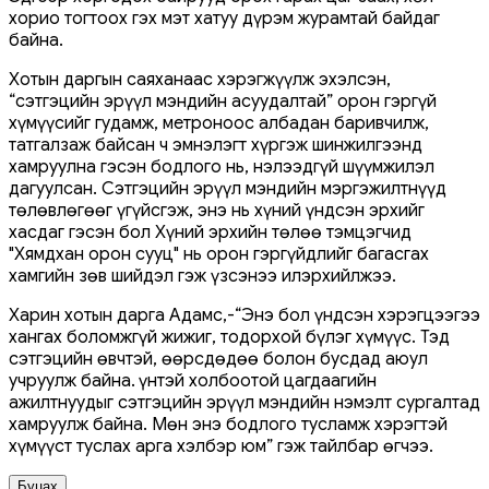
хорио тогтоох гэх мэт хатуу дүрэм журамтай байдаг
байна.
Хотын даргын саяханаас хэрэгжүүлж эхэлсэн,
“сэтгэцийн эрүүл мэндийн асуудалтай” орон гэргүй
хүмүүсийг гудамж, метроноос албадан баривчилж,
татгалзаж байсан ч эмнэлэгт хүргэж шинжилгээнд
хамруулна гэсэн бодлого нь, нэлээдгүй шүүмжилэл
дагуулсан. Сэтгэцийн эрүүл мэндийн мэргэжилтнүүд
төлөвлөгөөг үгүйсгэж, энэ нь хүний үндсэн эрхийг
хасдаг гэсэн бол Хүний эрхийн төлөө тэмцэгчид
"Хямдхан орон сууц" нь орон гэргүйдлийг багасгах
хамгийн зөв шийдэл гэж үзсэнээ илэрхийлжээ.
Харин хотын дарга Адамс,-“Энэ бол үндсэн хэрэгцээгээ
хангах боломжгүй жижиг, тодорхой бүлэг хүмүүс. Тэд
сэтгэцийн өвчтэй, өөрсдөдөө болон бусдад аюул
учруулж байна. Үүнтэй холбоотой цагдаагийн
ажилтнуудыг сэтгэцийн эрүүл мэндийн нэмэлт сургалтад
хамруулж байна. Мөн энэ бодлого тусламж хэрэгтэй
хүмүүст туслах арга хэлбэр юм” гэж тайлбар өгчээ.
Буцах