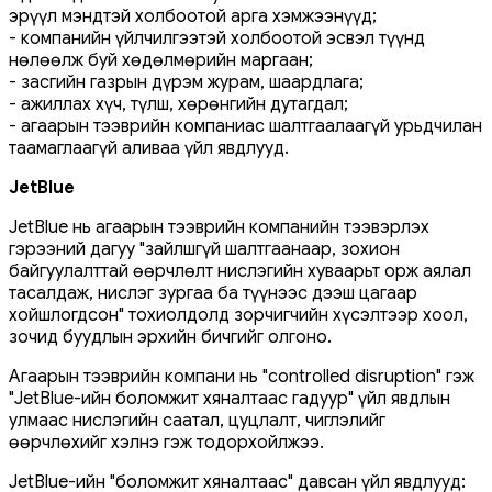
эрүүл мэндтэй холбоотой арга хэмжээнүүд;
- компанийн үйлчилгээтэй холбоотой эсвэл түүнд
нөлөөлж буй хөдөлмөрийн маргаан;
- засгийн газрын дүрэм журам, шаардлага;
- ажиллах хүч, түлш, хөрөнгийн дутагдал;
- агаарын тээврийн компаниас шалтгаалаагүй урьдчилан
таамаглаагүй аливаа үйл явдлууд.
JetBlue
JetBlue нь агаарын тээврийн компанийн тээвэрлэх
гэрээний дагуу "зайлшгүй шалтгаанаар, зохион
байгуулалттай өөрчлөлт нислэгийн хуваарьт орж аялал
тасалдаж, нислэг зургаа ба түүнээс дээш цагаар
хойшлогдсон" тохиолдолд зорчигчийн хүсэлтээр хоол,
зочид буудлын эрхийн бичгийг олгоно.
Агаарын тээврийн компани нь "controlled disruption" гэж
"JetBlue-ийн боломжит хяналтаас гадуур" үйл явдлын
улмаас нислэгийн саатал, цуцлалт, чиглэлийг
өөрчлөхийг хэлнэ гэж тодорхойлжээ.
JetBlue-ийн "боломжит хяналтаас" давсан үйл явдлууд: