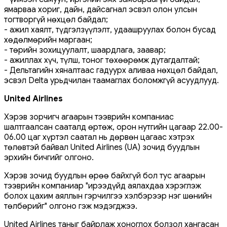
ямарваа хориг, дайн, дайсагнал эсвэл олон улсын
тогтворгүй нөхцөл байдал;
- ажил хаялт, түдгэлзүүлэлт, удаашруулах болон бусад
хөдөлмөрийн маргаан;
- төрийн зохицуулалт, шаардлага, заавар;
- ажиллах хүч, түлш, тоног төхөөрөмж дутагдалтай;
- Дельтагийн хяналтаас гадуурх аливаа нөхцөл байдал,
эсвэл Delta урьдчилан таамаглах боломжгүй асуудлууд.
United Airlines
Хэрэв зорчигч агаарын тээврийн компаниас
шалтгаалсан сааталд өртөж, орон нутгийн цагаар 22.00-
06.00 цаг хүртэл саатал нь дөрвөн цагаас хэтрэх
төлөвтэй байвал United Airlines (UA) зочид буудлын
эрхийн бичгийг олгоно.
Хэрэв зочид буудлын өрөө байхгүй бол тус агаарын
тээврийн компаниар "ирээдүйд аялахдаа хэрэглэж
болох цахим аяллын гэрчилгээ хэлбэрээр нэг шөнийн
төлбөрийг" олгоно гэж мэдэгджээ.
United Airlines таныг байрлаж хоноглох болзол хангасан