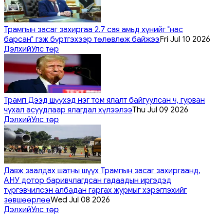
Трампын засаг захиргаа 2.7 сая амьд хүнийг "нас
барсан" гэж бүртгэхээр төлөвлөж байжээ
Fri Jul 10 2026
Дэлхий
Улс төр
Трамп Дээд шүүхэд нэг том ялалт байгуулсан ч, гурван
чухал асуудлаар ялагдал хүлээлээ
Thu Jul 09 2026
Дэлхий
Улс төр
Давж заалдах шатны шүүх Трампын засаг захиргаанд,
АНУ дотор баривчлагдсан гадаадын иргэдэд
түргэвчилсэн албадан гаргах журмыг хэрэглэхийг
зөвшөөрлөө
Wed Jul 08 2026
Дэлхий
Улс төр