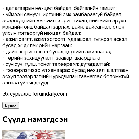
- цаг агаарын нөхцөл байдал, байгалийн гамшиг;
- үймээн самуун, иргэний эмх замбараагүй байдал,
эсэргүүцлийн жагсаал, хориг, тахал, нийгмийн эрүүл
мэндийн онц байдал зарлах, дайн, дайсагнал, олон
улсын тогтворгүй нөхцөл байдал;
- ажил хаялт, ажил зогсолт, удаашрал, түгжрэл эсвэл
бусад хөдөлмөрийн маргаан;
- дайн, хориг эсвэл бусад цэргийн ажиллагаа;
- төрийн зохицуулалт, заавар, шаардлага;
- хүн хүч, түлш, тоног төхөөрөмж дутагдалтай;
- тээвэрлэгчээс үл хамаарах бусад нөхцөл, шалтгаан,
эсхүл тээвэрлэгчийн урьдчилан таамаглах боломжгүй
аливаа үйл явдлууд.
Эх сурвалж: forumdaily.com
Буцах
Сүүлд нэмэгдсэн