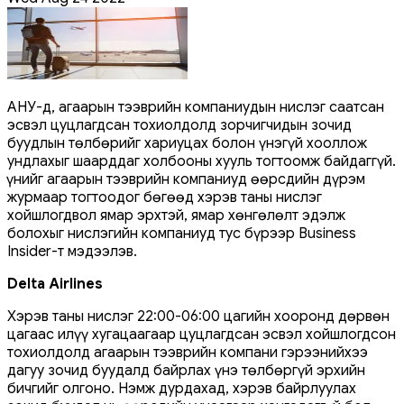
АНУ-д, агаарын тээврийн компаниудын нислэг саатсан
эсвэл цуцлагдсан тохиолдолд зорчигчидын зочид
буудлын төлбөрийг хариуцах болон үнэгүй хооллож
ундлахыг шаарддаг холбооны хууль тогтоомж байдаггүй.
Үүнийг агаарын тээврийн компаниуд өөрсдийн дүрэм
журмаар тогтоодог бөгөөд хэрэв таны нислэг
хойшлогдвол ямар эрхтэй, ямар хөнгөлөлт эдэлж
болохыг нислэгийн компаниуд тус бүрээр Business
Insider-т мэдээлэв.
Delta Airlines
Хэрэв таны нислэг 22:00-06:00 цагийн хооронд дөрвөн
цагаас илүү хугацаагаар цуцлагдсан эсвэл хойшлогдсон
тохиолдолд агаарын тээврийн компани гэрээнийхээ
дагуу зочид буудалд байрлах үнэ төлбөргүй эрхийн
бичгийг олгоно. Нэмж дурдахад, хэрэв байрлуулах