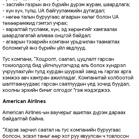
- засгийн газрын янз бүрийн дүрэм журам, шаардлага;
- хүн хүч, түлш, UA байгууламжийн дутагдал;
- нөгөө талын буруугаас агаарын хөлөг болон UA
төхөөрөмжид гэмтэл учрах;
- яаралтай тусламж, хүн, эд хөрөнгийг хамгаалах
шаардлагатай аливаа онцгой байдал;
- агаарын тээврийн компани урьдчилан таамаглах
боломжгүй янз бүрийн үйл явдлууд.
Тус компани, “Хоцролт, саатал, цуцлалт гарсан
тохиолдолд бид үйлчлүүлэгчдэд аль болох хүндрэл
учруулахгүйн тулд хурдан шуурхай замд нь гаргах арга
хэмжээ авч хамтран ажилладаг. Компанитай холбоотой
шалтгаануудаас гарсан саатлуудын үед зочид буудал,
хоолны эрхийн бичиг олгодог "гэж мэдэгджээ.
American Airlines
American Airlines-ын ваучерыг ашиглах дүрэм дараах
байдалтай байна.
“Хэрэв зөрчил саатал нь тус компанийн буруугаас
болсон, эсвэл таныг өөр хот руу явуулсан ч товлосон