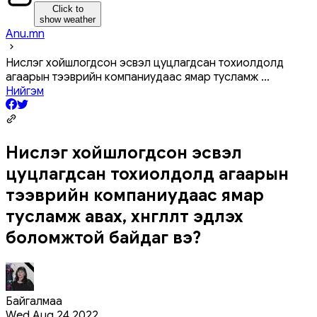
Click to
show weather
Anu.mn
Нислэг хойшлогдсон эсвэл цуцлагдсан тохиолдолд
агаарын тээврийн компаниудаас ямар тусламж
...
Нийгэм
Нислэг хойшлогдсон эсвэл
цуцлагдсан тохиолдолд агаарын
тээврийн компаниудаас ямар
тусламж авах, хөнгөлөлт эдлэх
боломжтой байдаг вэ?
Байгалмаа
Wed Aug 24 2022