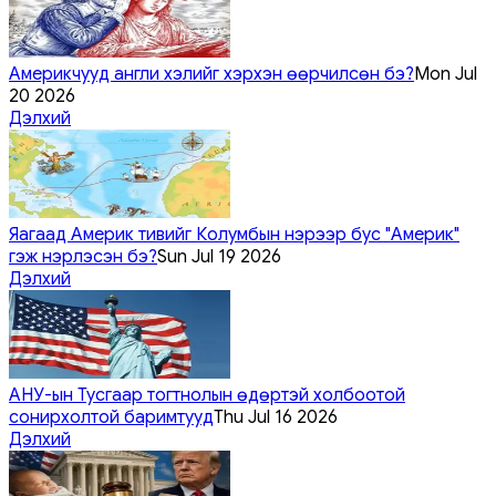
Америкчууд англи хэлийг хэрхэн өөрчилсөн бэ?
Mon Jul
20 2026
Дэлхий
Яагаад Америк тивийг Колумбын нэрээр бус "Америк"
гэж нэрлэсэн бэ?
Sun Jul 19 2026
Дэлхий
АНУ-ын Тусгаар тогтнолын өдөртэй холбоотой
сонирхолтой баримтууд
Thu Jul 16 2026
Дэлхий