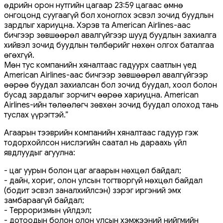
өдрийн орон нутгийн цагаар 23:59 цагаас өмнө
онгоцонд суугаагүй бол хоноглох эсвэл зочид буудлын
зардлыг хариуцна. Хэрэв та American Airlines-аас
бичгээр зөвшөөрөл авалгүйгээр шууд буудлын захиалга
хийвэл зочид буудлын төлбөрийг нөхөн олгох баталгаа
өгөхгүй.
Мөн тус компанийн хяналтаас гадуурх саатлын үед
American Airlines-аас бичгээр зөвшөөрөл авалгүйгээр
өөрөө буудал захиалсан бол зочид буудал, хоол болон
бусад зардалыг зорчигч өөрөө хариуцна. American
Airlines-ийн төлөөлөгч зөвхөн зочид буудал олоход тань
туслах үүрэгтэй.”
Агаарын тээврийн компанийн хяналтаас гадуур гэж
тодорхойлсон нислэгийн саатал нь дараахь үйл
явдлуудыг агуулна:
- цаг уурын болон цаг агаарын нөхцөл байдал;
- дайн, хориг, олон улсын тогтворгүй нөхцөл байдал
(бодит эсвэл заналхийлсэн) зэрэг иргэний эмх
замбараагүй байдал;
- Терроризмын үйлдэл;
- дотоодын болон олон улсын хэмжээний нийгмийн