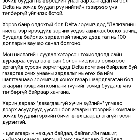
зочид буудал нь өөрсдийн унаагаар хангадаггүй бол
Delta нь зочид буудал руу нийтийн тээврээр үнэ
төлбөргүй үйлчлэх ёстой.
Хэрэв байр олдохгүй бол Delta зорчигчдод "Дельтагийн
нислэгээр ирээдүйд зорчих үедээ ашиглаж болох зочид
буудалд байрлах зардалтай тэнцэх дээд тал нь 100
долларын ваучер санал болгоно.
Мөн нислэгийн суудал хэтэрсэн тохиолдолд сайн
дураараа суудлаа өгсөн болон нислэгээ орхихоос
аргагүйд хүрсэн зорчигчдод Delta компани байрлаж буй
газартаа очих унааны зардалыг нь өгөх ба ийм
шалтгаанаар зорчигчид хонох газар шаардлагатай бол
агаарын тээврийн компани түүнийг зочид буудалд үнэ
төлбөргүй байраар хангана.
Харин дараах "давагдашгүй хүчин зүйлийн" улмаас
дээрх асуудлууд үүссэн бол агаарын тээврийн компани
зочид буудлын эрхийн бичиг өгөх шаардлагагүй гэсэн
дүрэмтэй.
- цаг агаарын нөхцөл байдал, байгалийн гамшиг;
- үймээн самуун, иргэний эмх замбараагүй байдал,