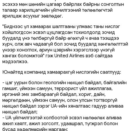
эсэхээ мөн шөнийн цагаар байрлах байрны сонголтын
талаар харилцагчийн үйлчилгээний төлөөлөгчтэй
ярилцаж асуухыг зөвлөдөг.
"Биднээс үл хамаарах шалтгааны улмаас таны нислэг
хойшлогдсон эсвэл цуцлагдсан тохиолдолд зочид
буудалд үнэ төлбөргүй байр өгөхгүй ч ачаа тээшдээ
хүрч, олж авч чадаагүй бол зочид буудалд хөнгөлөлттэй
үнээр хоноглох, ариун цэврийн хэрэгслээр үнэгүй
хангах боломжтой" гэж United Airlines вэб сайтдаа
мэдээлжээ.
Юнайтед компанид хамаарахгүй нислэгийн саатлууд:
- цаг уурын болон геологийн нөхцөл байдал, байгалийн
гамшиг, үймээн самуун, террорист үйл ажиллагаа,
иргэний эмх замбараагүй байдал, хориг, дайн,
мөргөлдөөн, үймээн самуун, олон улсын тогтворгүй
нөхцөл байдал зэрэг UA-ийн хяналтаас гадуур аливаа
нөхцөл байдал;
- UA үйлчилгээтэй холбоотой эсвэл нөлөөлөх аливаа
ажил хаялт, ажил зогсолт, удаашрал, түгжрэл болон
бусад хөдөлмөрийн маргаан;