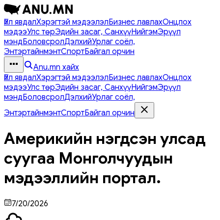
Үйл явдал
Хэрэгтэй мэдээлэл
Бизнес лавлах
Онцлох
мэдээ
Улс төр
Эдийн засаг, Санхүү
Нийгэм
Эрүүл
мэнд
Боловсрол
Дэлхий
Урлаг соёл,
Энтэртайнмэнт
Спорт
Байгал орчин
Anu.mn хайх
Үйл явдал
Хэрэгтэй мэдээлэл
Бизнес лавлах
Онцлох
мэдээ
Улс төр
Эдийн засаг, Санхүү
Нийгэм
Эрүүл
мэнд
Боловсрол
Дэлхий
Урлаг соёл,
Энтэртайнмэнт
Спорт
Байгал орчин
Америкийн нэгдсэн улсад
суугаа Монголчуудын
мэдээллийн портал.
7/20/2026