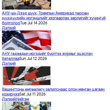
АНУ-ын Дээд шүүх, Трампын Америкад төрсөн
хүүхдүүдийн иргэншлийг хязгаарлах зарлигийг хүчингүй
болголоо
Tue Jul 14 2026
Дэлхий
АНУ гадаадын иргэдийг бүртгэх журмыг эцэслэн
баталлаа
Sun Jul 12 2026
Дэлхий
Вашингтоны өмгөөлөгч залилснаас олон мянган цагаач
хохирчээ
Sat Jul 11 2026
Дэлхий
Нийгэм