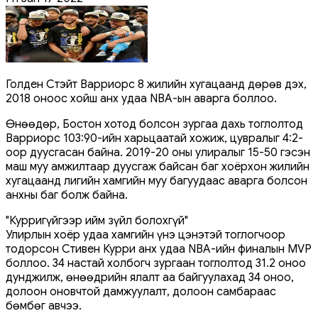
Голден Стэйт Варриорс 8 жилийн хугацаанд дөрөв дэх,
2018 оноос хойш анх удаа NBA-ын аварга боллоо.
Өнөөдөр, Бостон хотод болсон зургаа дахь тоглолтод
Варриорс 103:90-ийн харьцаатай хожиж, цувралыг 4:2-
оор дуусгасан байна. 2019-20 оны улиралыг 15-50 гэсэн
маш муу амжилтаар дуусгаж байсан баг хоёрхон жилийн
хугацаанд лигийн хамгийн муу багуудаас аварга болсон
анхны баг болж байна.
"Курригүйгээр ийм зүйл болохгүй"
Улирлын хоёр удаа хамгийн үнэ цэнэтэй тоглогчоор
тодорсон Стивен Курри анх удаа NBA-ийн финалын MVP
боллоо. 34 настай холбогч зургаан тоглолтод 31.2 оноо
дунджилж, өнөөдрийн ялалт аа байгуулахад 34 оноо,
долоон оновчтой дамжуулалт, долоон самбараас
бөмбөг авчээ.