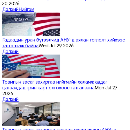
30 2026
Дэлхий
Нийгэм
Гадаадын уран бүтээлчид АНУ-д аялан тоглолт хийхээс
татгалзаж байна
Wed Jul 29 2026
Дэлхий
Трампын засаг захиргаа нийгмийн халамж авдаг
цагаачдад грин карт олгохоос татгалзана
Mon Jul 27
2026
Дэлхий
Трампын засаг захиргаа, гадаад оюутнуудын АНУ-д