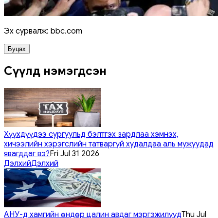
Эх сурвалж: bbc.com
Буцах
Сүүлд нэмэгдсэн
Хүүхдүүдээ сургуульд бэлтгэх зардлаа хэмнэх,
хичээлийн хэрэгслийн татваргүй худалдаа аль мужуудад
явагддаг вэ?
Fri Jul 31 2026
Дэлхий
Дэлхий
АНУ-д хамгийн өндөр цалин авдаг мэргэжилүүд
Thu Jul