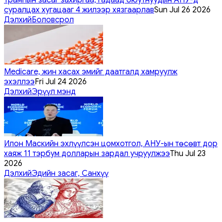
суралцах хугацааг 4 жилээр хязгаарлав
Sun Jul 26 2026
Дэлхий
Боловсрол
Medicare, жин хасах эмийг даатгалд хамруулж
эхэллээ
Fri Jul 24 2026
Дэлхий
Эрүүл мэнд
Илон Маскийн эхлүүлсэн цомхотгол, АНУ-ын төсөвт дор
хаяж 11 тэрбум долларын зардал учруулжээ
Thu Jul 23
2026
Дэлхий
Эдийн засаг, Санхүү