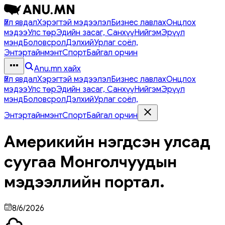
Үйл явдал
Хэрэгтэй мэдээлэл
Бизнес лавлах
Онцлох
мэдээ
Улс төр
Эдийн засаг, Санхүү
Нийгэм
Эрүүл
мэнд
Боловсрол
Дэлхий
Урлаг соёл,
Энтэртайнмэнт
Спорт
Байгал орчин
Anu.mn хайх
Үйл явдал
Хэрэгтэй мэдээлэл
Бизнес лавлах
Онцлох
мэдээ
Улс төр
Эдийн засаг, Санхүү
Нийгэм
Эрүүл
мэнд
Боловсрол
Дэлхий
Урлаг соёл,
Энтэртайнмэнт
Спорт
Байгал орчин
Америкийн нэгдсэн улсад
суугаа Монголчуудын
мэдээллийн портал.
8/6/2026