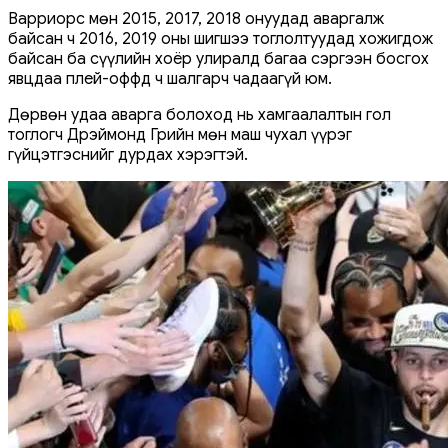
Варриорс мөн 2015, 2017, 2018 онуудад аваргалж
байсан ч 2016, 2019 оны шигшээ тоглолтуудад хожигдож
байсан ба сүүлийн хоёр улиралд багаа сэргээн босгох
явцдаа плей-оффд ч шалгарч чадаагүй юм.
Дөрвөн удаа аварга болоход нь хамгаалалтын гол
тоглогч Дрэймонд Грийн мөн маш чухал үүрэг
гүйцэтгэснийг дурдах хэрэгтэй.