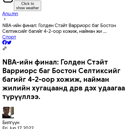
Click to
show weather
Anu.mn
NBA-ийн финал: Голден Стэйт Варриорс баг Бостон
Селтиксийг багийг 4-2-оор хожиж, найман жи
...
Спорт
NBA-ийн финал: Голден Стэйт
Варриорс баг Бостон Селтиксийг
багийг 4-2-оор хожиж, найман
жилийн хугацаанд дөрөв дэх удаагаа
түрүүллээ.
Билгүүн
Fri Jun 17 2022