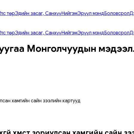
Улс төр
Эдийн засаг, Санхүү
Нийгэм
Эрүүл мэнд
Боловсрол
Д
Улс төр
Эдийн засаг, Санхүү
Нийгэм
Эрүүл мэнд
Боловсрол
Д
уугаа Монголчуудын мэдээл
улсан хамгийн сайн зээлийн картууд
үхгүй хүмүүст зориулсан хамгийн сайн 