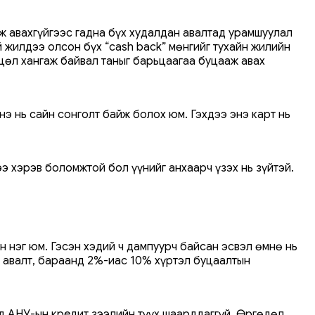
мж авахгүйгээс гадна бүх худалдан авалтад урамшуулал
 жилдээ олсон бүх “cash back” мөнгийг тухайн жилийн
өхцөл хангаж байвал таныг барьцаагаа буцааж авах
энэ нь сайн сонголт байж болох юм. Гэхдээ энэ карт нь
дээ хэрэв боломжтой бол үүнийг анхаарч үзэх нь зүйтэй.
ын нэг юм. Гэсэн хэдий ч дампуурч байсан эсвэл өмнө нь
н авалт, бараанд 2%-иас 10% хүртэл буцаалтын
улд АНУ-ын кредит зээлийн түүх шаарддаггүй. Өргөдөл