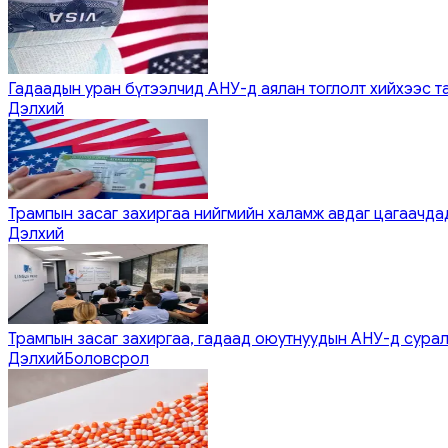
Гадаадын уран бүтээлчид АНУ-д аялан тоглолт хийхээс т
Дэлхий
Трампын засаг захиргаа нийгмийн халамж авдаг цагаачдад
Дэлхий
Трампын засаг захиргаа, гадаад оюутнуудын АНУ-д сурал
Дэлхий
Боловсрол