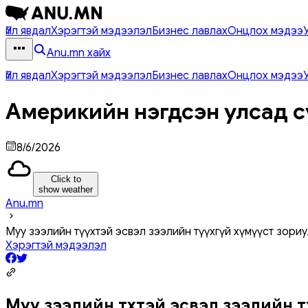
Үйл явдал
Хэрэгтэй мэдээлэл
Бизнес лавлах
Онцлох мэдээ
Anu.mn хайх
Үйл явдал
Хэрэгтэй мэдээлэл
Бизнес лавлах
Онцлох мэдээ
Америкийн нэгдсэн улсад с
8/6/2026
Click to
show weather
Anu.mn
Муу зээлийн түүхтэй эсвэл зээлийн түүхгүй хүмүүст зори
Хэрэгтэй мэдээлэл
Муу зээлийн түүхтэй эсвэл зээлийн тү