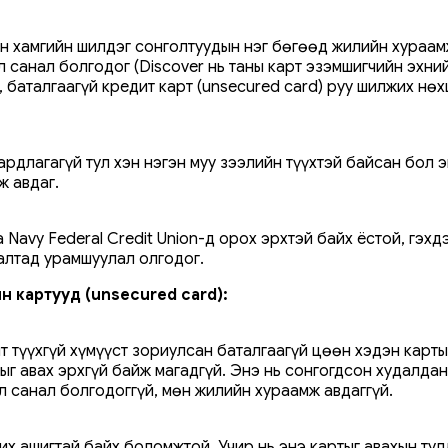
сан хамгийн шилдэг сонголтуудын нэг бөгөөд жилийн хураа
санал болгодог (Discover нь таны карт эзэмшигчийн эхний
ж, баталгаагүй кредит карт (unsecured card) руу шилжих н
аардлагагүй тул хэн нэгэн муу зээлийн түүхтэй байсан бол 
ж авдаг.
а Navy Federal Credit Union-д орох эрхтэй байх ёстой, гэх
алтад урамшуулал олгодог.
ийн картууд (unsecured card):
ит түүхгүй хүмүүст зориулсан баталгаагүй цөөн хэдэн карт
ыг авах эрхгүй байж магадгүй. Энэ нь сонгогдсон худалда
 санал болгодоггүй, мөн жилийн хураамж авдаггүй.
 их ашигтай байх боломжтой. Учир нь энэ картыг авахын т