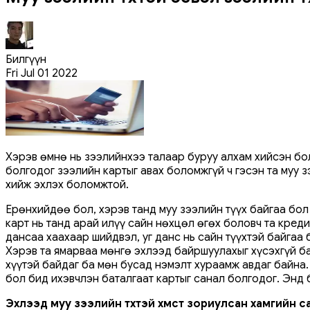
Билгүүн
Fri Jul 01 2022
Хэрэв өмнө нь зээлийнхээ талаар буруу алхам хийсэн бол
болгодог зээлийн картыг авах боломжгүй ч гэсэн та муу з
хийж эхлэх боломжтой.
Ерөнхийдөө бол, хэрэв танд муу зээлийн түүх байгаа бол 
карт нь танд арай илүү сайн нөхцөл өгөх боловч та кред
дансаа хаахаар шийдвэл, уг данс нь сайн түүхтэй байгаа
Хэрэв та ямарваа мөнгө эхлээд байршуулахыг хүсэхгүй ба
хүүтэй байдаг ба мөн бусад нэмэлт хураамж авдаг байна.
бол бид ихэвчлэн баталгаат картыг санал болгодог. Энд 
Эхлээд муу зээлийн түүхтэй хүмүүст зориулсан хамгийн 