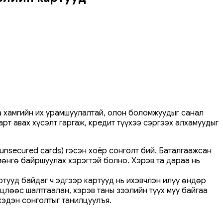
та хамгийн их урамшуулалтай, олон боломжуудыг санал
арт авах хүсэлт гаргаж, кредит түүхээ сэргээх алхамуудыг
(unsecured cards) гэсэн хоёр сонголт бий. Баталгаажсан
мөнгө байршуулах хэрэгтэй болно. Хэрэв та дараа нь
ртууд байдаг ч эдгээр картууд нь ихэвчлэн илүү өндөр
цлөөс шалтгаалан, хэрэв таны зээлийн түүх муу байгаа
хэдэн сонголтыг танилцуулъя.