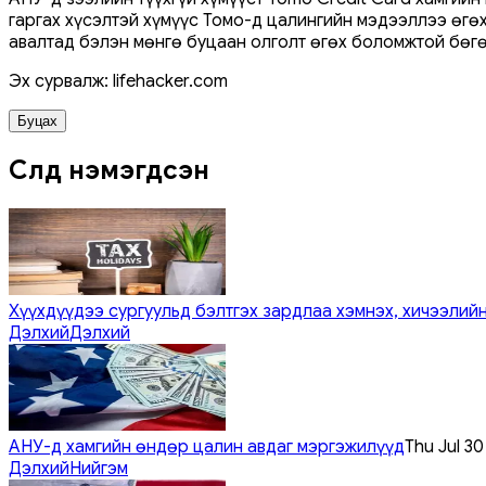
гаргах хүсэлтэй хүмүүс Томо-д цалингийн мэдээллээ өгө
авалтад бэлэн мөнгө буцаан олголт өгөх боломжтой бөг
Эх сурвалж: lifehacker.com
Буцах
Сүүлд нэмэгдсэн
Хүүхдүүдээ сургуульд бэлтгэх зардлаа хэмнэх, хичээлийн
Дэлхий
Дэлхий
АНУ-д хамгийн өндөр цалин авдаг мэргэжилүүд
Thu Jul 3
Дэлхий
Нийгэм