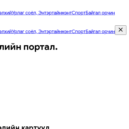
элхий
Урлаг соёл, Энтэртайнмэнт
Спорт
Байгал орчин
элхий
Урлаг соёл, Энтэртайнмэнт
Спорт
Байгал орчин
лийн портал.
зээлийн картууд