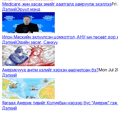
Medicare, жин хасах эмийг даатгалд хамруулж эхэллээ
Fri
Дэлхий
Эрүүл мэнд
Илон Маскийн эхлүүлсэн цомхотгол, АНУ-ын төсөвт дор 
Дэлхий
Эдийн засаг, Санхүү
Америкчууд англи хэлийг хэрхэн өөрчилсөн бэ?
Mon Jul 2
Дэлхий
Яагаад Америк тивийг Колумбын нэрээр бус "Америк" гэж
Дэлхий