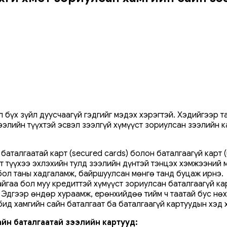
 бүх зүйл дуусчаагүй гэдгийг мэдэх хэрэгтэй. Хэдийгээр 
ээлийн түүхтэй эсвэл зээлгүй хүмүүст зориулсан зээлийн к
баталгаатай карт (secured cards) болон баталгаагүй карт 
ит түүхээ эхлэхийн тулд зээлийн дүнтэй тэнцэх хэмжээний 
 бол таны хадгаламж, байршуулсан мөнгө танд буцаж ирнэ.
йгаа бол муу кредиттэй хүмүүст зориулсан баталгаагүй ка
 Эдгээр өндөр хураамж, ерөнхийдөө тийм ч таатай бус нөх
бид хамгийн сайн баталгаат ба баталгаагүй картуудын хэд 
сайн баталгаатай зээлийн картууд: