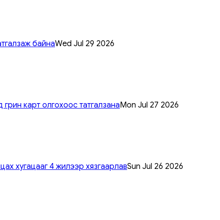
атгалзаж байна
Wed Jul 29 2026
 грин карт олгохоос татгалзана
Mon Jul 27 2026
цах хугацааг 4 жилээр хязгаарлав
Sun Jul 26 2026