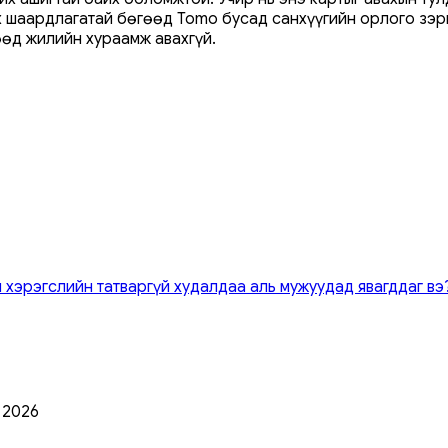
х шаардлагатай бөгөөд Tomo бусад санхүүгийн орлого зэрг
өөд жилийн хураамж авахгүй.
 хэрэгслийн татваргүй худалдаа аль мужуудад явагддаг вэ
0 2026