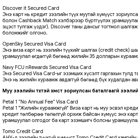
Discover it Secured Card
Энэ карт нь кредит зээлийн түүх муутай хүмүүст зориул
болон Cashback Match хэлбэрээр бүртгүүлэх урамшуулал 
эцэст тулгаж үздэг). Discover таны дансыг тогтмол шалга
боломжийг олгоно.
OpenSky Secured Visa Card
Энэ виза карт нь зээлийн түүхийг шалгах (credit check) ш
урамшуулал өгдөггүй бөгөөд жилийн 35 долларын хураам
Navy FCU nRewards Secured Visa Card
Энэ Secured Visa Card-ыг эзэмших хүсэлт гаргахын тулд т
Энэ нь жилийн хураамж авдаггүй бөгөөд бүх худалдан ав
Муу зээлийн түүхтэй хүмүүст зориулсан баталгаагүй зээл
Petal 1 “No Annual Fee” Visa Card
Petal 1 "Жилийн хураамжгүй" Виза карт нь муу эсвэл кред
кредит төлбөрөө төлөлгүй орхиж байсан хүмүүс энэ карт
урамшуулал олгодог ба карт эзэмшигч болсны урамшуулал
Tomo Credit Card
АНУ-д зээлийн түүхгүй хүмүүст Tomo Credit Card хамгийн