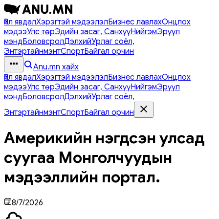
Үйл явдал
Хэрэгтэй мэдээлэл
Бизнес лавлах
Онцлох
мэдээ
Улс төр
Эдийн засаг, Санхүү
Нийгэм
Эрүүл
мэнд
Боловсрол
Дэлхий
Урлаг соёл,
Энтэртайнмэнт
Спорт
Байгал орчин
Anu.mn хайх
Үйл явдал
Хэрэгтэй мэдээлэл
Бизнес лавлах
Онцлох
мэдээ
Улс төр
Эдийн засаг, Санхүү
Нийгэм
Эрүүл
мэнд
Боловсрол
Дэлхий
Урлаг соёл,
Энтэртайнмэнт
Спорт
Байгал орчин
Америкийн нэгдсэн улсад
суугаа Монголчуудын
мэдээллийн портал.
8/7/2026