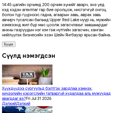
14:45 цагийн орчимд 200 орчим хүнийг аварч, энэ үед
хэд хэдэн агентлаг гар бие оролцож, нисгэгчгүй онгоц
болон түр гүүрнээс гадна, агаарын завь, аврах завь
авчирч тусалсан бөгөөд Upper Red Lake нуур нь, мужийн
хэмжээнд жил бүр мөс цоолж загасчлахыг зөвшөөрдөг
анхны газруудын нэг юм гэж нутгийн загасчин, ханган
нийлүүлэх бизнесийн эзэн Шейн Янгбауэр ярьсан байна.
Буцах
Сүүлд нэмэгдсэн
Хүүхдүүдээ сургуульд бэлтгэх зардлаа хэмнэх,
хичээлийн хэрэгслийн татваргүй худалдаа аль мужуудад
явагддаг вэ?
Fri Jul 31 2026
Дэлхий
Дэлхий