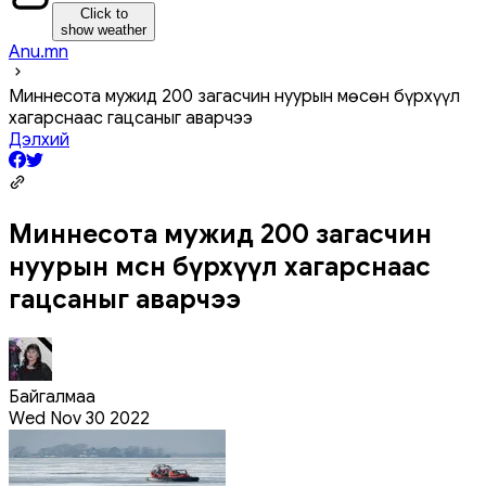
Click to
show weather
Anu.mn
Миннесота мужид 200 загасчин нуурын мөсөн бүрхүүл
хагарснаас гацсаныг аварчээ
Дэлхий
Миннесота мужид 200 загасчин
нуурын мөсөн бүрхүүл хагарснаас
гацсаныг аварчээ
Байгалмаа
Wed Nov 30 2022