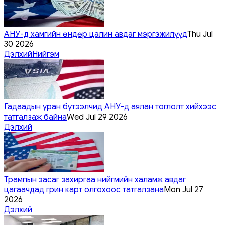
АНУ-д хамгийн өндөр цалин авдаг мэргэжилүүд
Thu Jul
30 2026
Дэлхий
Нийгэм
Гадаадын уран бүтээлчид АНУ-д аялан тоглолт хийхээс
татгалзаж байна
Wed Jul 29 2026
Дэлхий
Трампын засаг захиргаа нийгмийн халамж авдаг
цагаачдад грин карт олгохоос татгалзана
Mon Jul 27
2026
Дэлхий