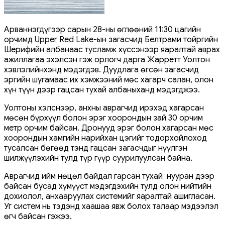
Арваннэгдүгээр сарын 28-ны өглөөний 11:30 цагийн
орчимд Upper Red Lake-ын загасчид Белтрами тойргийн
Шерифийн албанаас тусламж хүссэнээр яаралтай аврах
ажиллагаа эхэлсэн гэж орлогч дарга Жарретт Уолтон
хэвлэлийнхэнд мэдэгдэв. Дуудлага өгсөн загасчид
эргийн шугамаас их хэмжээний мөс хагарч салан, олон
хүн түүн дээр гацсан тухай албаныханд мэдэгджээ.
Уолтоны хэлснээр, анхны аврагчид ирэхэд хагарсан
мөсөн бүрхүүл болон эрэг хоорондын зай 30 орчим
метр орчим байсан. Дронууд эрэг болон хагарсан мөс
хоорондын хамгийн нарийхан цэгийг тодорхойлоход
тусалсан бөгөөд тэнд гацсан загасчдыг нүүлгэн
шилжүүлэхийн тулд түр гүүр суурилуулсан байна.
Аврагчид ийм нөцөл байдал гарсан тухай нууран дээр
байсан бусад хүмүүст мэдэгдэхийн тулд олон нийтийн
дохиолол, анхааруулах системийг яаралтай ашигласан.
Уг систем нь тэдэнд хаашаа явж болох талаар мэдээлэл
өгч байсан гэжээ.