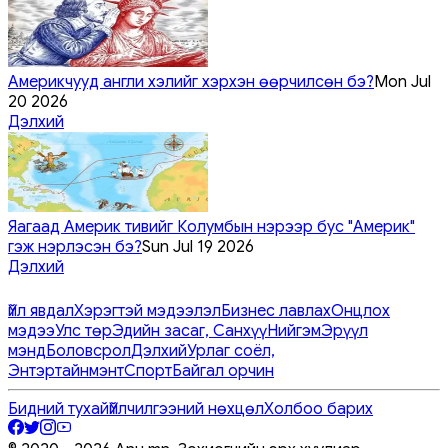
Америкчууд англи хэлийг хэрхэн өөрчилсөн бэ?
Mon Jul
20 2026
Дэлхий
Яагаад Америк тивийг Колумбын нэрээр бус "Америк"
гэж нэрлэсэн бэ?
Sun Jul 19 2026
Дэлхий
Үйл явдал
Хэрэгтэй мэдээлэл
Бизнес лавлах
Онцлох
мэдээ
Улс төр
Эдийн засаг, Санхүү
Нийгэм
Эрүүл
мэнд
Боловсрол
Дэлхий
Урлаг соёл,
Энтэртайнмэнт
Спорт
Байгал орчин
Бидний тухай
Үйлчилгээний нөхцөл
Холбоо барих