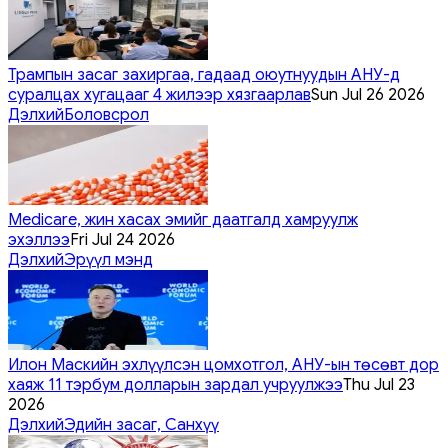
Трампын засаг захиргаа, гадаад оюутнуудын АНУ-д
суралцах хугацааг 4 жилээр хязгаарлав
Sun Jul 26 2026
Дэлхий
Боловсрол
Medicare, жин хасах эмийг даатгалд хамруулж
эхэллээ
Fri Jul 24 2026
Дэлхий
Эрүүл мэнд
Илон Маскийн эхлүүлсэн цомхотгол, АНУ-ын төсөвт дор
хаяж 11 тэрбум долларын зардал учруулжээ
Thu Jul 23
2026
Дэлхий
Эдийн засаг, Санхүү