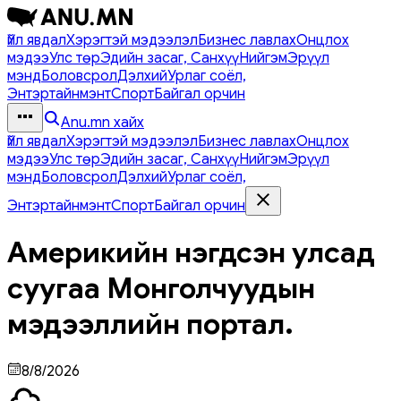
Үйл явдал
Хэрэгтэй мэдээлэл
Бизнес лавлах
Онцлох
мэдээ
Улс төр
Эдийн засаг, Санхүү
Нийгэм
Эрүүл
мэнд
Боловсрол
Дэлхий
Урлаг соёл,
Энтэртайнмэнт
Спорт
Байгал орчин
Anu.mn хайх
Үйл явдал
Хэрэгтэй мэдээлэл
Бизнес лавлах
Онцлох
мэдээ
Улс төр
Эдийн засаг, Санхүү
Нийгэм
Эрүүл
мэнд
Боловсрол
Дэлхий
Урлаг соёл,
Энтэртайнмэнт
Спорт
Байгал орчин
Америкийн нэгдсэн улсад
суугаа Монголчуудын
мэдээллийн портал.
8/8/2026