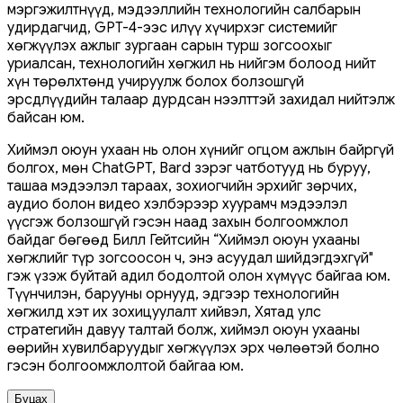
мэргэжилтнүүд, мэдээллийн технологийн салбарын
удирдагчид, GPT-4-ээс илүү хүчирхэг системийг
хөгжүүлэх ажлыг зургаан сарын турш зогсоохыг
уриалсан, технологийн хөгжил нь нийгэм болоод нийт
хүн төрөлхтөнд учируулж болох болзошгүй
эрсдлүүдийн талаар дурдсан нээлттэй захидал нийтэлж
байсан юм.
Хиймэл оюун ухаан нь олон хүнийг огцом ажлын байргүй
болгох, мөн ChatGPT, Bard зэрэг чатботууд нь буруу,
ташаа мэдээлэл тараах, зохиогчийн эрхийг зөрчих,
аудио болон видео хэлбэрээр хуурамч мэдээлэл
үүсгэж болзошгүй гэсэн наад захын болгоомжлол
байдаг бөгөөд Билл Гейтсийн “Хиймэл оюун ухааны
хөгжлийг түр зогсоосон ч, энэ асуудал шийдэгдэхгүй"
гэж үзэж буйтай адил бодолтой олон хүмүүс байгаа юм.
Түүнчилэн, барууны орнууд, эдгээр технологийн
хөгжилд хэт их зохицуулалт хийвэл, Хятад улс
стратегийн давуу талтай болж, хиймэл оюун ухааны
өөрийн хувилбаруудыг хөгжүүлэх эрх чөлөөтэй болно
гэсэн болгоомжлолтой байгаа юм.
Буцах