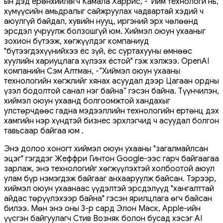
ын дэд ерөнхийлөгч Камала Харрис, -“Ийм технологи нь,
хүмүүсийн амьдралыг сайжруулах чадвартай хэдий ч
аюулгүй байдал, хувийн нууц, иргэний эрх чөлөөнд
эрсдэл учруулж болзошгүй юм. Хиймэл оюун ухааныг
зохион бүтээж, хөгжүүлдэг компаниуд
"бүтээгдэхүүнийхээ ёс зүй, ёс суртахууны өмнөөс
хуулийн хариуцлага хүлээх ёстой" гэж хэлжээ. OpenAI
компанийн Сэм Алтман, -“Хиймэл оюун ухааны
технологийн хөгжлийг хянах асуудал дээр Цагаан ордны
үзэл бодолтой санал нэг байна” гэсэн байна. Түүнчилэн,
хиймэл оюун ухаанд болгоомжтой хандахыг
улстөрчдөөс гадна мэдээллийн технологийн ертөнц дэх
хамгийн нэр хүндтэй бизнес эрхлэгчид ч асуудал болгон
тавьсаар байгаа юм .
Энэ долоо хоногт хиймэл оюун ухааны "загалмайлсан
эцэг" гэгддэг Жеффри Гинтон Google-ээс гарч байгаагаа
зарлаж, энэ технологийг хөгжүүлэхтэй холбоотой аюул
улам бүр нэмэгдэж байгааг анхааруулж байсан. Тэрээр,
хиймэл оюун ухаанаас үүдэлтэй эрсдэлүүд "хангалттай
айдас төрүүлэхээр байна" гэсэн ярилцлага өгч байсан
билээ. Мөн энэ оны 3-р сард Элон Маск, Apple-ийн
үүсгэн байгуулагч Стив Возняк болон бусад хэсэг AI