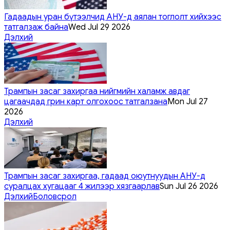
Гадаадын уран бүтээлчид АНУ-д аялан тоглолт хийхээс
татгалзаж байна
Wed Jul 29 2026
Дэлхий
Трампын засаг захиргаа нийгмийн халамж авдаг
цагаачдад грин карт олгохоос татгалзана
Mon Jul 27
2026
Дэлхий
Трампын засаг захиргаа, гадаад оюутнуудын АНУ-д
суралцах хугацааг 4 жилээр хязгаарлав
Sun Jul 26 2026
Дэлхий
Боловсрол