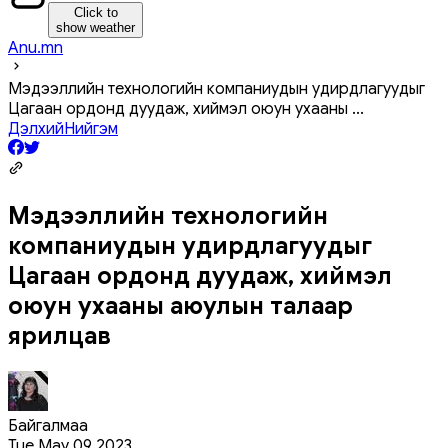
Click to
show weather
Anu.mn
Мэдээллийн технологийн компаниудын удирдлагуудыг
Цагаан ордонд дуудаж, хиймэл оюун ухааны
...
Дэлхий
Нийгэм
Мэдээллийн технологийн
компаниудын удирдлагуудыг
Цагаан ордонд дуудаж, хиймэл
оюун ухааны аюулын талаар
ярилцав
Байгалмаа
Tue May 09 2023