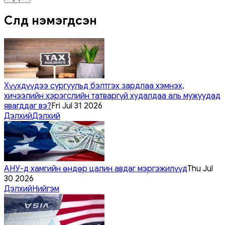
Сүүлд нэмэгдсэн
Хүүхдүүдээ сургуульд бэлтгэх зардлаа хэмнэх,
хичээлийн хэрэгслийн татваргүй худалдаа аль мужуудад
явагддаг вэ?
Fri Jul 31 2026
Дэлхий
Дэлхий
АНУ-д хамгийн өндөр цалин авдаг мэргэжилүүд
Thu Jul
30 2026
Дэлхий
Нийгэм