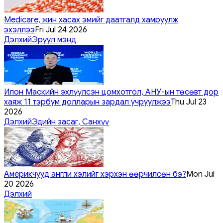
Medicare, жин хасах эмийг даатгалд хамруулж
эхэллээ
Fri Jul 24 2026
Дэлхий
Эрүүл мэнд
Илон Маскийн эхлүүлсэн цомхотгол, АНУ-ын төсөвт дор
хаяж 11 тэрбум долларын зардал учруулжээ
Thu Jul 23
2026
Дэлхий
Эдийн засаг, Санхүү
Америкчууд англи хэлийг хэрхэн өөрчилсөн бэ?
Mon Jul
20 2026
Дэлхий