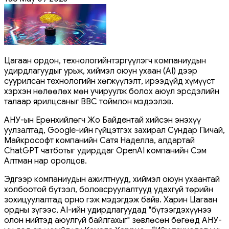
Цагаан ордон, технологийнтэргүүлэгч компаниудын
удирдлагуудыг урьж, хиймэл оюун ухаан (AI) дээр
суурилсан технологийн хөгжүүлэлт, ирээдүйд хүмүүст
хэрхэн нөлөөлөх мөн учируулж болох аюул эрсдэлийн
талаар ярилцсаныг ВВС тоймлон мэдээлэв.
АНУ-ын Ерөнхийлөгч Жо Байдентай хийсэн энэхүү
уулзалтад, Google-ийн гүйцэтгэх захирал Сундар Пичай,
Майкрософт компанийн Сатя Наделла, алдартай
ChatGPT чатботыг удирддаг OpenAI компанийн Сэм
Алтман нар оролцов.
Эдгээр компаниудын ажилтнууд, хиймэл оюун ухаантай
холбоотой бүтээл, боловсруулалтууд удахгүй төрийн
зохицуулалтад орно гэж мэдэгдэж байв. Харин Цагаан
ордны зүгээс, AI-ийн удирдлагуудад "бүтээгдэхүүнээ
олон нийтэд аюулгүй байлгахыг" зөвлөсөн бөгөөд АНУ-