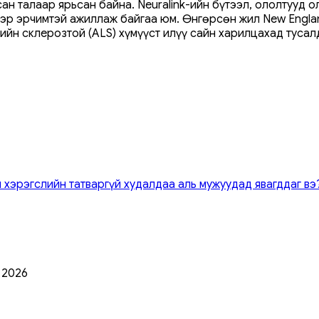
ан талаар ярьсан байна. Neuralink-ийн бүтээл, ололтууд о
эр эрчимтэй ажиллаж байгаа юм. Өнгөрсөн жил New England
ийн склерозтой (ALS) хүмүүст илүү сайн харилцахад тусал
 хэрэгслийн татваргүй худалдаа аль мужуудад явагддаг вэ
0 2026