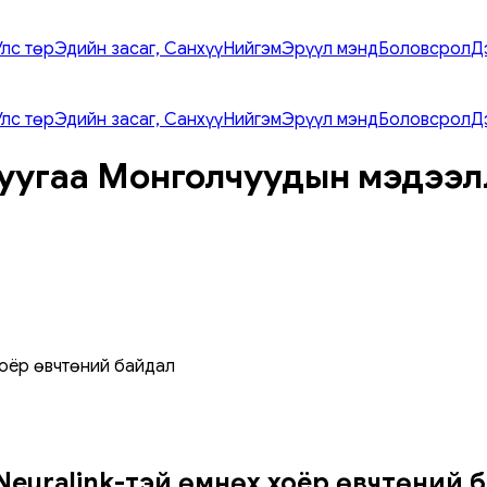
Улс төр
Эдийн засаг, Санхүү
Нийгэм
Эрүүл мэнд
Боловсрол
Д
Улс төр
Эдийн засаг, Санхүү
Нийгэм
Эрүүл мэнд
Боловсрол
Д
уугаа Монголчуудын мэдээл
 хоёр өвчтөний байдал
. Neuralink-тэй өмнөх хоёр өвчтөний 