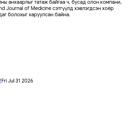
лны анхаарлыг татаж байгаа ч, бусад олон компани,
 Journal of Medicine сэтгүүлд хэвлэгдсэн хоёр
даг болохыг харуулсан байна.
?
Fri Jul 31 2026