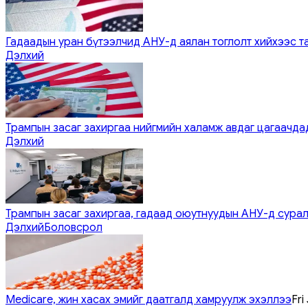
Гадаадын уран бүтээлчид АНУ-д аялан тоглолт хийхээс т
Дэлхий
Трампын засаг захиргаа нийгмийн халамж авдаг цагаачдад
Дэлхий
Трампын засаг захиргаа, гадаад оюутнуудын АНУ-д сурал
Дэлхий
Боловсрол
Medicare, жин хасах эмийг даатгалд хамруулж эхэллээ
Fri