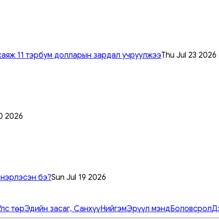
хаяж 11 тэрбум долларын зардал учруулжээ
Thu Jul 23 2026
0 2026
 нэрлэсэн бэ?
Sun Jul 19 2026
Улс төр
Эдийн засаг, Санхүү
Нийгэм
Эрүүл мэнд
Боловсрол
Д