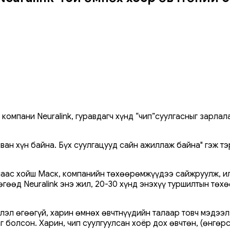
омпани Neuralink, гуравдагч хүнд “чип”суулгасныг зарлал
ван хүн байна. Бүх суулгацууд сайн ажиллаж байна" гэж т
аснаас хойш Маск, компанийн төхөөрөмжүүдээ сайжруулж, и
өгөөд Neuralink энэ жил, 20-30 хүнд энэхүү туршилтын тө
лэл өгөөгүй, харин өмнөх өвчтнүүдийн талаар товч мэдээл
 болсон. Харин, чип суулгуулсан хоёр дох өвчтөн, (өнгөрс