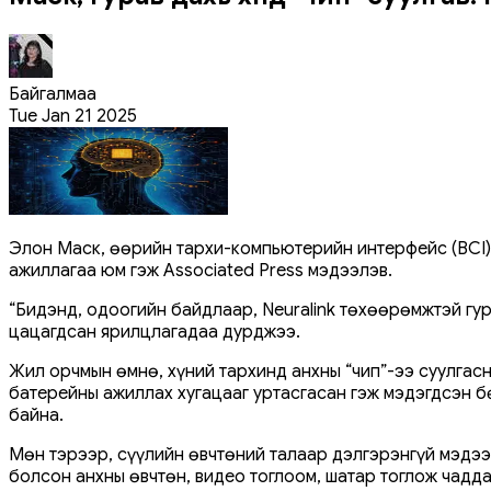
Байгалмаа
Tue Jan 21 2025
Элон Маск, өөрийн тархи-компьютерийн интерфейс (BCI) к
ажиллагаа юм гэж Associated Press мэдээлэв.
“Бидэнд, одоогийн байдлаар, Neuralink төхөөрөмжтэй гур
цацагдсан ярилцлагадаа дурджээ.
Жил орчмын өмнө, хүний ​​тархинд анхны “чип”-ээ суулг
батерейны ажиллах хугацааг уртасгасан гэж мэдэгдсэн б
байна.
Мөн тэрээр, сүүлийн өвчтөний талаар дэлгэрэнгүй мэдээ
болсон анхны өвчтөн, видео тоглоом, шатар тоглож чаддаг