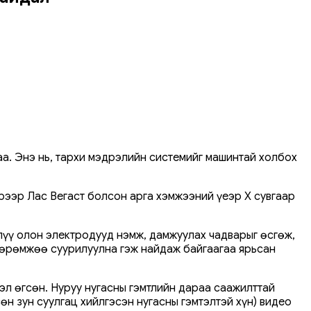
аа. Энэ нь, тархи мэдрэлийн системийг машинтай холбох
эрээр Лас Вегаст болсон арга хэмжээний үеэр X сувгаар
лүү олон электродууд нэмж, дамжуулах чадварыг өсгөж,
хөөрөмжөө суурилуулна гэж найдаж байгаагаа ярьсан
эл өгсөн. Нуруу нугасны гэмтлийн дараа саажилттай
өн зун суулгац хийлгэсэн нугасны гэмтэлтэй хүн) видео