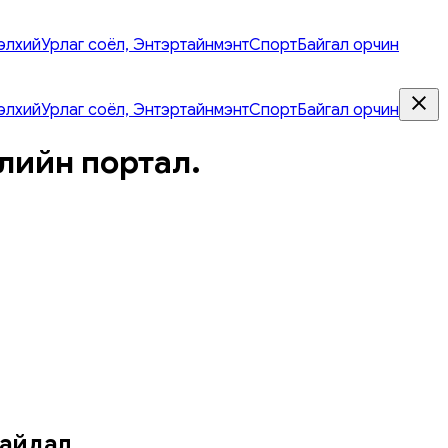
элхий
Урлаг соёл, Энтэртайнмэнт
Спорт
Байгал орчин
элхий
Урлаг соёл, Энтэртайнмэнт
Спорт
Байгал орчин
лийн портал.
байдал