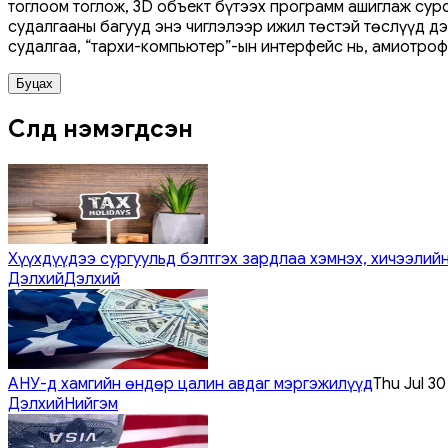
тоглоом тоглож, 3D объект бүтээх программ ашиглаж сурс
судалгааны багууд энэ чиглэлээр ижил төстэй төслүүд дэ
судалгаа, “тархи-компьютер”-ын интерфейс нь, амиотроф
Буцах
Сүүлд нэмэгдсэн
Хүүхдүүдээ сургуульд бэлтгэх зардлаа хэмнэх, хичээлийн
Дэлхий
Дэлхий
АНУ-д хамгийн өндөр цалин авдаг мэргэжилүүд
Thu Jul 3
Дэлхий
Нийгэм