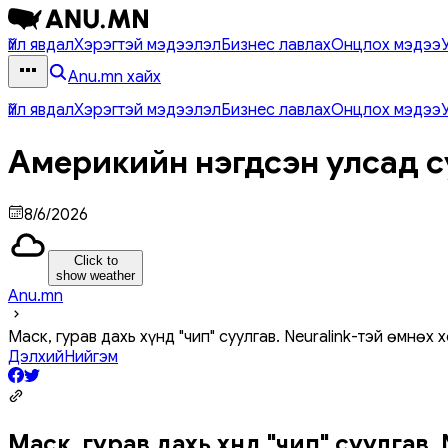
Үйл явдал
Хэрэгтэй мэдээлэл
Бизнес лавлах
Онцлох мэдээ
Anu.mn хайх
Үйл явдал
Хэрэгтэй мэдээлэл
Бизнес лавлах
Онцлох мэдээ
Америкийн нэгдсэн улсад с
8/6/2026
Click to
show weather
Anu.mn
Маск, гурав дахь хүнд "чип" суулгав. Neuralink-тэй өмнөх
Дэлхий
Нийгэм
Маск, гурав дахь хүнд "чип" суулгав