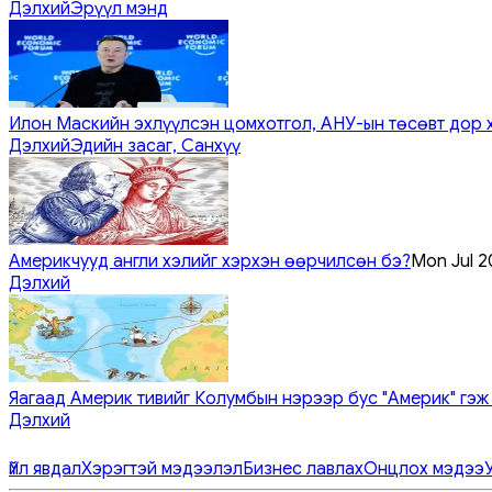
Дэлхий
Эрүүл мэнд
Илон Маскийн эхлүүлсэн цомхотгол, АНУ-ын төсөвт дор 
Дэлхий
Эдийн засаг, Санхүү
Америкчууд англи хэлийг хэрхэн өөрчилсөн бэ?
Mon Jul 2
Дэлхий
Яагаад Америк тивийг Колумбын нэрээр бус "Америк" гэж
Дэлхий
Үйл явдал
Хэрэгтэй мэдээлэл
Бизнес лавлах
Онцлох мэдээ