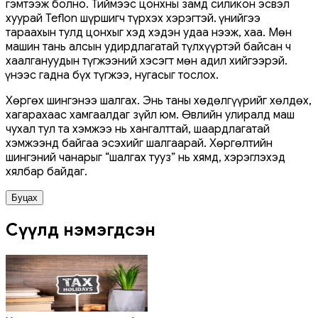
гэмтээж болно. Тиймээс цонхны замд силикон эсвэл
хуурай Teflon шүршигч түрхэх хэрэгтэй. Үүнийгээ
тараахын тулд цонхыг хэд хэдэн удаа нээж, хаа. Мөн
машин тань алсын удирдлагатай түлхүүртэй байсан ч
хаалгануудын түгжээний хэсэгт мөн адил хийгээрэй.
Үүнээс гадна бүх түгжээ, нугасыг тослох.
Хөргөх шингэнээ шалгах. Энь таны хөдөлгүүрийг хөлдөх,
хагарахаас хамгаалдаг зүйл юм. Өвлийн улиралд маш
чухал тул та хэмжээ нь хангалттай, шаардлагатай
хэмжээнд байгаа эсэхийг шалгаарай. Хөргөлтийн
шингэний чанарыг “шалгах тууз” нь хямд, хэрэглэхэд
хялбар байдаг.
Буцах
Сүүлд нэмэгдсэн