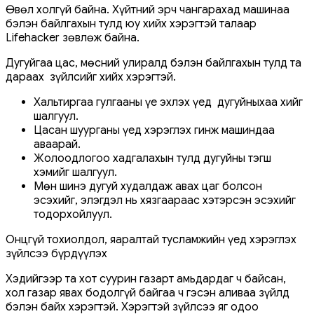
Өвөл холгүй байна. Хүйтний эрч чангарахад машинаа
бэлэн байлгахын тулд юу хийх хэрэгтэй талаар
Lifehacker зөвлөж байна.
Дугуйгаа цас, мөсний улиралд бэлэн байлгахын тулд та
дараах зүйлсийг хийх хэрэгтэй.
Хальтиргаа гулгааны үе эхлэх үед дугуйныхаа хийг
шалгуул.
Цасан шуурганы үед хэрэглэх гинж машиндаа
аваарай.
Жолоодлогоо хадгалахын тулд дугуйны тэгш
хэмийг шалгуул.
Мөн шинэ дугуй худалдаж авах цаг болсон
эсэхийг, элэгдэл нь хязгаараас хэтэрсэн эсэхийг
тодорхойлуул.
Онцгүй тохиолдол, яаралтай тусламжийн үед хэрэглэх
зүйлсээ бүрдүүлэх
Хэдийгээр та хот суурин газарт амьдардаг ч байсан,
хол газар явах бодолгүй байгаа ч гэсэн аливаа зүйлд
бэлэн байх хэрэгтэй. Хэрэгтэй зүйлсээ яг одоо