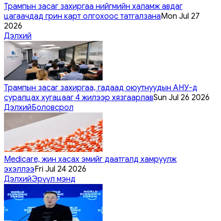
Трампын засаг захиргаа нийгмийн халамж авдаг
цагаачдад грин карт олгохоос татгалзана
Mon Jul 27
2026
Дэлхий
Трампын засаг захиргаа, гадаад оюутнуудын АНУ-д
суралцах хугацааг 4 жилээр хязгаарлав
Sun Jul 26 2026
Дэлхий
Боловсрол
Medicare, жин хасах эмийг даатгалд хамруулж
эхэллээ
Fri Jul 24 2026
Дэлхий
Эрүүл мэнд