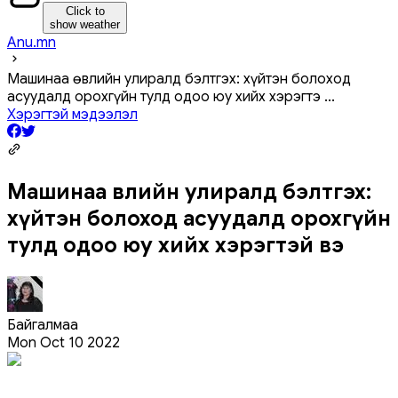
Click to
show weather
Anu.mn
Машинаа өвлийн улиралд бэлтгэх: хүйтэн болоход
асуудалд орохгүйн тулд одоо юу хийх хэрэгтэ
...
Хэрэгтэй мэдээлэл
Машинаа өвлийн улиралд бэлтгэх:
хүйтэн болоход асуудалд орохгүйн
тулд одоо юу хийх хэрэгтэй вэ
Байгалмаа
Mon Oct 10 2022