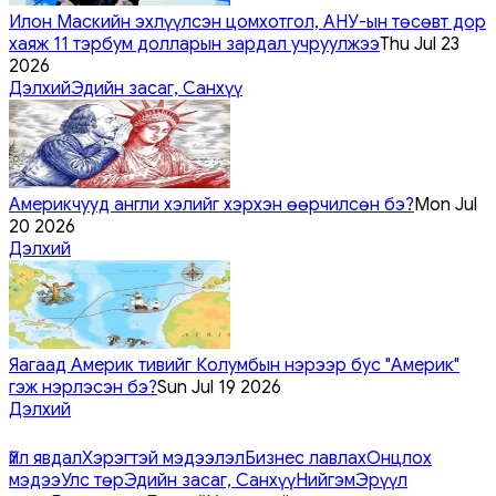
Илон Маскийн эхлүүлсэн цомхотгол, АНУ-ын төсөвт дор
хаяж 11 тэрбум долларын зардал учруулжээ
Thu Jul 23
2026
Дэлхий
Эдийн засаг, Санхүү
Америкчууд англи хэлийг хэрхэн өөрчилсөн бэ?
Mon Jul
20 2026
Дэлхий
Яагаад Америк тивийг Колумбын нэрээр бус "Америк"
гэж нэрлэсэн бэ?
Sun Jul 19 2026
Дэлхий
Үйл явдал
Хэрэгтэй мэдээлэл
Бизнес лавлах
Онцлох
мэдээ
Улс төр
Эдийн засаг, Санхүү
Нийгэм
Эрүүл