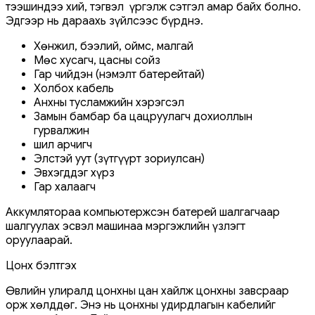
тээшиндээ хий, тэгвэл үргэлж сэтгэл амар байх болно.
Эдгээр нь дараахь зүйлсээс бүрднэ.
Хөнжил, бээлий, оймс, малгай
Мөс хусагч, цасны сойз
Гар чийдэн (нэмэлт батерейтай)
Холбох кабель
Анхны тусламжийн хэрэгсэл
Замын бамбар ба цацруулагч дохиоллын
гурвалжин
шил арчигч
Элстэй уут (зүтгүүрт зориулсан)
Эвхэгддэг хүрз
Гар халаагч
Аккумлятораа компьютержсэн батерей шалгагчаар
шалгуулах эсвэл машинаа мэргэжлийн үзлэгт
оруулаарай.
Цонх бэлтгэх
Өвлийн улиралд цонхны цан хайлж цонхны завсраар
орж хөлддөг. Энэ нь цонхны удирдлагын кабелийг