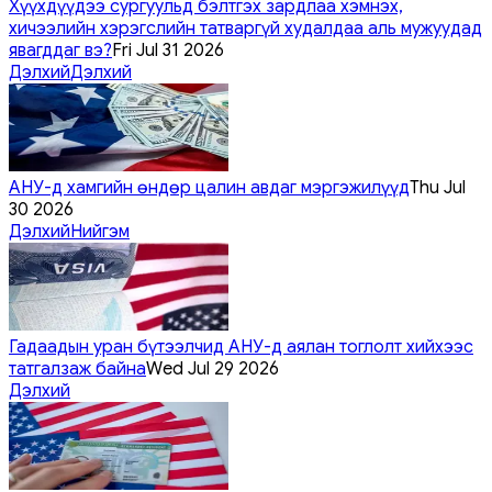
Хүүхдүүдээ сургуульд бэлтгэх зардлаа хэмнэх,
хичээлийн хэрэгслийн татваргүй худалдаа аль мужуудад
явагддаг вэ?
Fri Jul 31 2026
Дэлхий
Дэлхий
АНУ-д хамгийн өндөр цалин авдаг мэргэжилүүд
Thu Jul
30 2026
Дэлхий
Нийгэм
Гадаадын уран бүтээлчид АНУ-д аялан тоглолт хийхээс
татгалзаж байна
Wed Jul 29 2026
Дэлхий