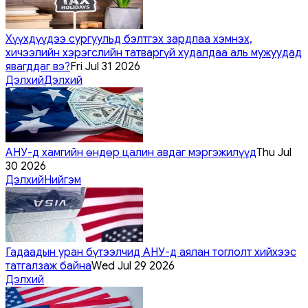
Хүүхдүүдээ сургуульд бэлтгэх зардлаа хэмнэх,
хичээлийн хэрэгслийн татваргүй худалдаа аль мужуудад
явагддаг вэ?
Fri Jul 31 2026
Дэлхий
Дэлхий
АНУ-д хамгийн өндөр цалин авдаг мэргэжилүүд
Thu Jul
30 2026
Дэлхий
Нийгэм
Гадаадын уран бүтээлчид АНУ-д аялан тоглолт хийхээс
татгалзаж байна
Wed Jul 29 2026
Дэлхий