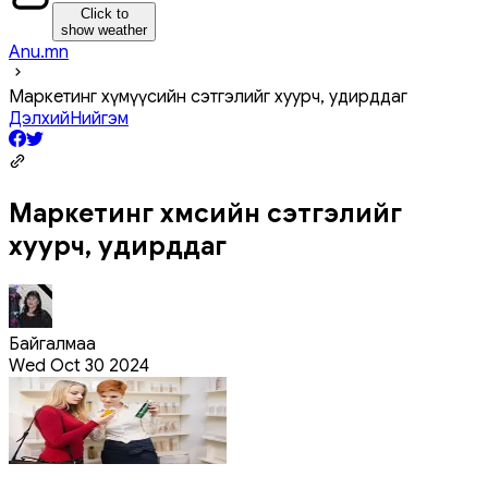
Click to
show weather
Anu.mn
Маркетинг хүмүүсийн сэтгэлийг хуурч, удирддаг
Дэлхий
Нийгэм
Маркетинг хүмүүсийн сэтгэлийг
хуурч, удирддаг
Байгалмаа
Wed Oct 30 2024