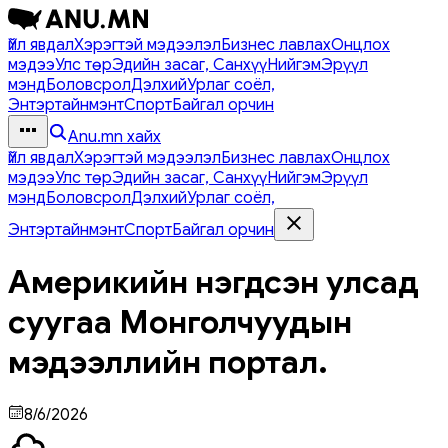
Үйл явдал
Хэрэгтэй мэдээлэл
Бизнес лавлах
Онцлох
мэдээ
Улс төр
Эдийн засаг, Санхүү
Нийгэм
Эрүүл
мэнд
Боловсрол
Дэлхий
Урлаг соёл,
Энтэртайнмэнт
Спорт
Байгал орчин
Anu.mn хайх
Үйл явдал
Хэрэгтэй мэдээлэл
Бизнес лавлах
Онцлох
мэдээ
Улс төр
Эдийн засаг, Санхүү
Нийгэм
Эрүүл
мэнд
Боловсрол
Дэлхий
Урлаг соёл,
Энтэртайнмэнт
Спорт
Байгал орчин
Америкийн нэгдсэн улсад
суугаа Монголчуудын
мэдээллийн портал.
8/6/2026