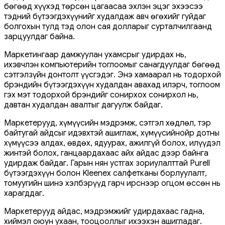
бөгөөд хүүхэд төрсөн цагаасаа эхлэн эцэг эхээсээ
тэдний бүтээгдэхүүнийг худалдаж авч өгөхийг гуйдаг
болгохын тулд тэд олон сая долларыг сурталчилгаанд
зарцуулдаг байна.
Маркетингаар дамжуулан ухамсрыг удирдах нь,
ихэвчлэн компьютерийн тоглоомыг санагдуулдаг бөгөөд
сэтгэлзүйн донтолт үүсгэдэг. Энэ хамаарал нь тодорхой
брэндийн бүтээгдэхүүн худалдан авахад илэрч, тоглоом
гэх мэт тодорхой брэндийг сонирхох сонирхол нь,
давтан худалдан авалтыг дагуулж байдаг.
Маркетерууд, хүмүүсийн мэдрэмж, сэтгэл хөдлөл, тэр
байтугай айдсыг идэвхтэй ашиглаж, хүмүүсийнойр дотны
хүмүүсээ алдах, өвдөх, ядуурах, ажилгүй болох, илүүдэл
жинтэй болох, ганцаардахаас айх айдас дээр байнга
удирдаж байдаг. Гарын нян устгах зориулалттай Purell
бүтээгдэхүүн болон Kleenex салфетканы борлуулалт,
томуугийн шинэ хэлбэрүүд гарч ирснээр огцом өссөн нь
харагддаг.
Маркетерууд айдас, мэдрэмжийг удирдахаас гадна,
хиймэл оюун ухаан, тооцооллыг ихээхэн ашигладаг.