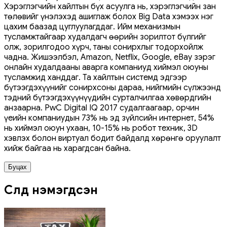
Хэрэглэгчийн хайлтын бүх асуулга нь, хэрэглэгчийн зан
төлөвийг үнэлэхэд ашиглаж болох Big Data хэмээх нэг
цахим баазад цуглуулагддаг. Ийм механизмын
тусламжтайгаар худалдагч өөрийн зорилтот бүлгийг
олж, зорилгодоо хүрч, таны сонирхлыг тодорхойлж
чадна. Жишээлбэл, Amazon, Netflix, Google, eBay зэрэг
онлайн худалдааны аварга компаниуд хиймэл оюуны
тусламжид ханддаг. Та хайлтын системд эдгээр
бүтээгдэхүүнийг сонирхсоны дараа, нийгмийн сүлжээнд
тэдний бүтээгдэхүүнүүдийн сурталчилгаа хөвөрдгийн
анзаарна. PwC Digital IQ 2017 судалгаагаар, орчин
үеийн компаниудын 73% нь эд зүйлсийн интернет, 54%
нь хиймэл оюун ухаан, 10-15% нь робот техник, 3D
хэвлэх болон виртуал бодит байдалд хөрөнгө оруулалт
хийж байгаа нь харагдсан байна.
Буцах
Сүүлд нэмэгдсэн