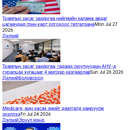
Трампын засаг захиргаа нийгмийн халамж авдаг
цагаачдад грин карт олгохоос татгалзана
Mon Jul 27
2026
Дэлхий
Трампын засаг захиргаа, гадаад оюутнуудын АНУ-д
суралцах хугацааг 4 жилээр хязгаарлав
Sun Jul 26 2026
Дэлхий
Боловсрол
Medicare, жин хасах эмийг даатгалд хамруулж
эхэллээ
Fri Jul 24 2026
Дэлхий
Эрүүл мэнд