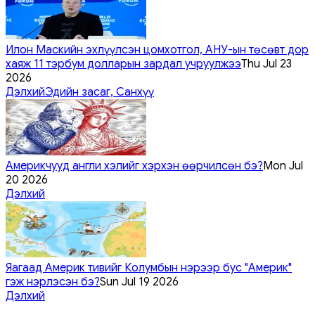
Илон Маскийн эхлүүлсэн цомхотгол, АНУ-ын төсөвт дор
хаяж 11 тэрбум долларын зардал учруулжээ
Thu Jul 23
2026
Дэлхий
Эдийн засаг, Санхүү
Америкчууд англи хэлийг хэрхэн өөрчилсөн бэ?
Mon Jul
20 2026
Дэлхий
Яагаад Америк тивийг Колумбын нэрээр бус "Америк"
гэж нэрлэсэн бэ?
Sun Jul 19 2026
Дэлхий