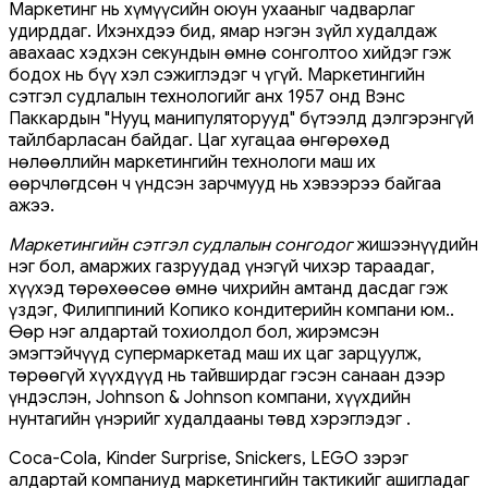
Маркетинг нь хүмүүсийн оюун ухааныг чадварлаг
удирддаг. Ихэнхдээ бид, ямар нэгэн зүйл худалдаж
авахаас хэдхэн секундын өмнө сонголтоо хийдэг гэж
бодох нь бүү хэл сэжиглэдэг ч үгүй. Маркетингийн
сэтгэл судлалын технологийг анх 1957 онд Вэнс
Паккардын "Нууц манипуляторууд" бүтээлд дэлгэрэнгүй
тайлбарласан байдаг. Цаг хугацаа өнгөрөхөд
нөлөөллийн маркетингийн технологи маш их
өөрчлөгдсөн ч үндсэн зарчмууд нь хэвээрээ байгаа
ажээ.
Маркетингийн сэтгэл судлалын сонгодог
жишээнүүдийн
нэг бол, амаржих газруудад үнэгүй чихэр тараадаг,
хүүхэд төрөхөөсөө өмнө чихрийн амтанд дасдаг гэж
үздэг, Филиппиний Копико кондитерийн компани юм..
Өөр нэг алдартай тохиолдол бол, жирэмсэн
эмэгтэйчүүд супермаркетад маш их цаг зарцуулж,
төрөөгүй хүүхдүүд нь тайвширдаг гэсэн санаан дээр
үндэслэн, Johnson & Johnson компани, хүүхдийн
нунтагийн үнэрийг худалдааны төвд хэрэглэдэг .
Coca-Cola, Kinder Surprise, Snickers, LEGO зэрэг
алдартай компаниуд маркетингийн тактикийг ашигладаг