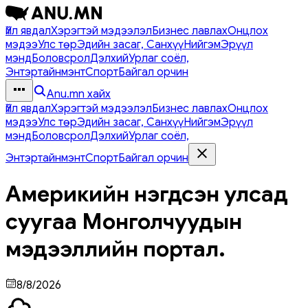
Үйл явдал
Хэрэгтэй мэдээлэл
Бизнес лавлах
Онцлох
мэдээ
Улс төр
Эдийн засаг, Санхүү
Нийгэм
Эрүүл
мэнд
Боловсрол
Дэлхий
Урлаг соёл,
Энтэртайнмэнт
Спорт
Байгал орчин
Anu.mn хайх
Үйл явдал
Хэрэгтэй мэдээлэл
Бизнес лавлах
Онцлох
мэдээ
Улс төр
Эдийн засаг, Санхүү
Нийгэм
Эрүүл
мэнд
Боловсрол
Дэлхий
Урлаг соёл,
Энтэртайнмэнт
Спорт
Байгал орчин
Америкийн нэгдсэн улсад
суугаа Монголчуудын
мэдээллийн портал.
8/8/2026