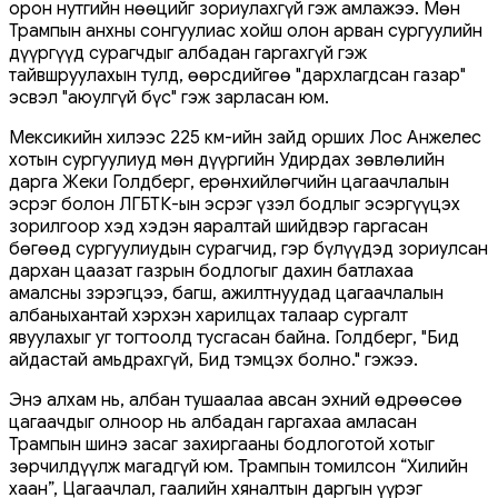
орон нутгийн нөөцийг зориулахгүй гэж амлажээ. Мөн
Трампын анхны сонгуулиас хойш олон арван сургуулийн
дүүргүүд сурагчдыг албадан гаргахгүй гэж
тайвшруулахын тулд, өөрсдийгөө "дархлагдсан газар"
эсвэл "аюулгүй бүс" гэж зарласан юм.
Мексикийн хилээс 225 км-ийн зайд орших Лос Анжелес
хотын сургуулиуд мөн дүүргийн Удирдах зөвлөлийн
дарга Жеки Голдберг, ерөнхийлөгчийн цагаачлалын
эсрэг болон ЛГБТК-ын эсрэг үзэл бодлыг эсэргүүцэх
зорилгоор хэд хэдэн яаралтай шийдвэр гаргасан
бөгөөд сургуулиудын сурагчид, гэр бүлүүдэд зориулсан
дархан цаазат газрын бодлогыг дахин батлахаа
амалсны зэрэгцээ, багш, ажилтнуудад цагаачлалын
албаныхантай хэрхэн харилцах талаар сургалт
явуулахыг уг тогтоолд тусгасан байна. Голдберг, "Бид
айдастай амьдрахгүй, Бид тэмцэх болно." гэжээ.
Энэ алхам нь, албан тушаалаа авсан эхний өдрөөсөө
цагаачдыг олноор нь албадан гаргахаа амласан
Трампын шинэ засаг захиргааны бодлоготой хотыг
зөрчилдүүлж магадгүй юм. Трампын томилсон “Хилийн
хаан”, Цагаачлал, гаалийн хяналтын даргын үүрэг