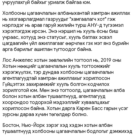
учруулахгүй байхыг уриалж байгаа юм.
Холбооны цагаачлалын албаныхантай хамтран ажиллах
нь хязгаарлагдмал газруудыг "хамгаалагч хот" гэж
нэрлэдэг нь арав гаруй жилийн турш АНУ-д түгээмэл
хэрэглэгдэж ирсэн. Энэ нэршил нь хууль ёсны биш
учраас, хотууд энэ статусыг, хууль батлах эсвэл
цагдаагийн үйл ажиллагааг өөрчлөх гэх мэт янз бүрийн
арга барилыг ашиглан түгтоодог байна.
Лос Анжелес хотын зөвлөлийн тогтоол нь, 2019 оны
Хотын нөөцийг цагаачлалын хууль тогтоомжийг
хэрэгжүүлэх, тэр дундаа холбооны цагаачлалын
агентлагуудтай хамтран ажиллахыг хориглосон
Гүйцэтгэх захирамжийг хууль болгон кодчилох
зорилготой юм. Мөн энэ тогтоолд, цагаачлалын алба
болон хотын албан тушаалтнууд, агентлагууд
хоорондоо тодорхой мэдээллийг хуваалцахыг
хориглосон байна. Хотын дарга Карен Басс гарын үсэг
зурсны дараа хүчин төгөлдөр болно.
Бостон, Нью-Йорк зэрэг хэд хэдэн хотын албан
тушаалтнууд холбооны цагаачлалын бодлогыг дэмжихэд