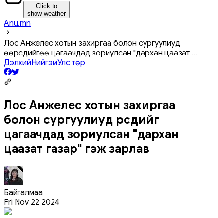
Click to
show weather
Anu.mn
Лос Анжелес хотын захиргаа болон сургуулиуд
өөрсдийгөө цагаачдад зориулсан "дархан цаазат
...
Дэлхий
Нийгэм
Улс төр
Лос Анжелес хотын захиргаа
болон сургуулиуд өөрсдийгөө
цагаачдад зориулсан "дархан
цаазат газар" гэж зарлав
Байгалмаа
Fri Nov 22 2024