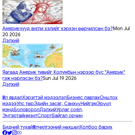
Америкчууд англи хэлийг хэрхэн өөрчилсөн бэ?
Mon Jul
20 2026
Дэлхий
Яагаад Америк тивийг Колумбын нэрээр бус "Америк"
гэж нэрлэсэн бэ?
Sun Jul 19 2026
Дэлхий
Үйл явдал
Хэрэгтэй мэдээлэл
Бизнес лавлах
Онцлох
мэдээ
Улс төр
Эдийн засаг, Санхүү
Нийгэм
Эрүүл
мэнд
Боловсрол
Дэлхий
Урлаг соёл,
Энтэртайнмэнт
Спорт
Байгал орчин
Бидний тухай
Үйлчилгээний нөхцөл
Холбоо барих