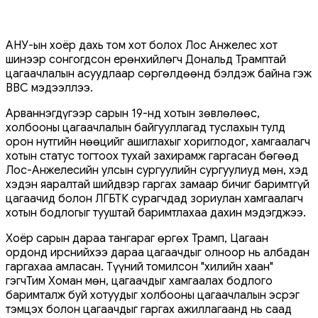
АНУ-ын хоёр дахь том хот болох Лос Анжелес хот
шинээр сонгогдсон ерөнхийлөгч Дональд Трамптай
цагаачлалын асуудлаар сөргөлдөөнд бэлдэж байна гэж
ВВС мэдээллээ.
Арваннэгдүгээр сарын 19-нд хотын зөвлөлөөс,
холбооны цагаачлалын байгууллагад туслахын тулд
орон нутгийн нөөцийг ашиглахыг хориглодог, хамгаалагч
хотын статус тогтоох тухай захирамж гаргасан бөгөөд
Лос-Анжелесийн улсын сургуулийн сургуулиуд мөн, хэд
хэдэн яаралтай шийдвэр гаргах замаар бичиг баримтгүй
цагаачид болон ЛГБТК сурагчдад зориулан хамгаалагч
хотын бодлогыг тууштай баримтлахаа дахин мэдэгджээ.
Хоёр сарын дараа тангараг өргөх Трамп, Цагаан
ордонд ирснийхээ дараа цагаачдыг олноор нь албадан
гаргахаа амласан. Түүний томилсон "хилийн хаан"
гэгчТим Хоман мөн, цагаачдыг хамгаалах бодлого
баримталж буй хотуудыг холбооны цагаачлалын эсрэг
тэмцэх болон цагаачдыг гаргах ажиллагаанд нь саад