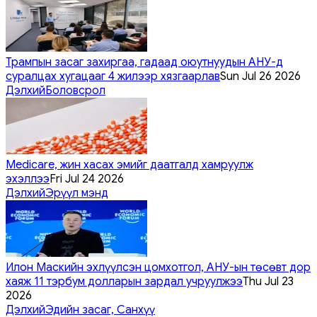
Трампын засаг захиргаа, гадаад оюутнуудын АНУ-д
суралцах хугацааг 4 жилээр хязгаарлав
Sun Jul 26 2026
Дэлхий
Боловсрол
Medicare, жин хасах эмийг даатгалд хамруулж
эхэллээ
Fri Jul 24 2026
Дэлхий
Эрүүл мэнд
Илон Маскийн эхлүүлсэн цомхотгол, АНУ-ын төсөвт дор
хаяж 11 тэрбум долларын зардал учруулжээ
Thu Jul 23
2026
Дэлхий
Эдийн засаг, Санхүү