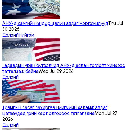
АНУ-д хамгийн өндөр цалин авдаг мэргэжилүүд
Thu Jul
30 2026
Дэлхий
Нийгэм
Гадаадын уран бүтээлчид АНУ-д аялан тоглолт хийхээс
татгалзаж байна
Wed Jul 29 2026
Дэлхий
Трампын засаг захиргаа нийгмийн халамж авдаг
цагаачдад грин карт олгохоос татгалзана
Mon Jul 27
2026
Дэлхий