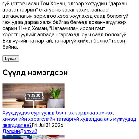
гүйцэтгэгч асан Том Хоман, эдгээр хотуудын “дархан
цаазат газрын” статус нь засаг захиргаанаас
цагаачлалын зорилгоо хэрэгжүүлэхэд саад болохгүй
гэж удаа дараа хэлж байгаа бөгөөд арваннэгдүгээр
сарын 11-нд Хоман, "Цагаачилан ирсэн гэмт
хэрэгтнүүдийг албадан гаргахад юу ч саад болохгүй.
Бид үүнийг та нартай, та наргүй хийх л болно." гэсэн
байна.
Буцах
Сүүлд нэмэгдсэн
Хүүхдүүдээ сургуульд бэлтгэх зардлаа хэмнэх,
хичээлийн хэрэгслийн татваргүй худалдаа аль мужуудад
явагддаг вэ?
Fri Jul 31 2026
Дэлхий
Дэлхий