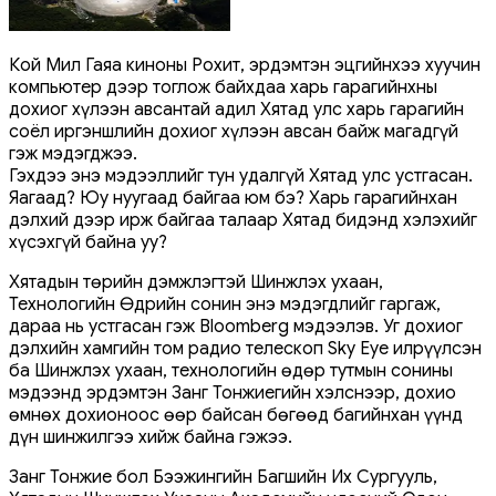
Кой Мил Гаяа киноны Рохит, эрдэмтэн эцгийнхээ хуучин
компьютер дээр тоглож байхдаа харь гарагийнхны
дохиог хүлээн авсантай адил Хятад улс харь гарагийн
соёл иргэншлийн дохиог хүлээн авсан байж магадгүй
гэж мэдэгджээ.
Гэхдээ энэ мэдээллийг тун удалгүй Хятад улс устгасан.
Яагаад? Юу нуугаад байгаа юм бэ? Харь гарагийнхан
дэлхий дээр ирж байгаа талаар Хятад бидэнд хэлэхийг
хүсэхгүй байна уу?
Хятадын төрийн дэмжлэгтэй Шинжлэх ухаан,
Технологийн Өдрийн сонин энэ мэдэгдлийг гаргаж,
дараа нь устгасан гэж Bloomberg мэдээлэв. Уг дохиог
дэлхийн хамгийн том радио телескоп Sky Eye илрүүлсэн
ба Шинжлэх ухаан, технологийн өдөр тутмын сонины
мэдээнд эрдэмтэн Занг Тонжиегийн хэлснээр, дохио
өмнөх дохионоос өөр байсан бөгөөд багийнхан үүнд
дүн шинжилгээ хийж байна гэжээ.
Занг Тонжие бол Бээжингийн Багшийн Их Сургууль,