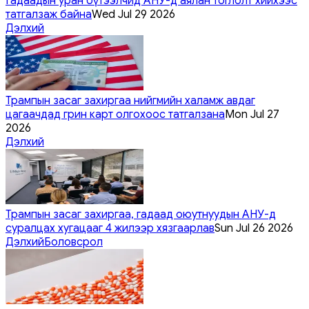
Гадаадын уран бүтээлчид АНУ-д аялан тоглолт хийхээс
татгалзаж байна
Wed Jul 29 2026
Дэлхий
Трампын засаг захиргаа нийгмийн халамж авдаг
цагаачдад грин карт олгохоос татгалзана
Mon Jul 27
2026
Дэлхий
Трампын засаг захиргаа, гадаад оюутнуудын АНУ-д
суралцах хугацааг 4 жилээр хязгаарлав
Sun Jul 26 2026
Дэлхий
Боловсрол