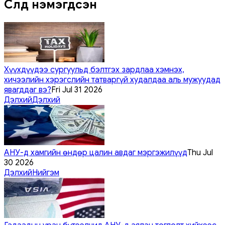
Сүүлд нэмэгдсэн
Хүүхдүүдээ сургуульд бэлтгэх зардлаа хэмнэх,
хичээлийн хэрэгслийн татваргүй худалдаа аль мужуудад
явагддаг вэ?
Fri Jul 31 2026
Дэлхий
Дэлхий
АНУ-д хамгийн өндөр цалин авдаг мэргэжилүүд
Thu Jul
30 2026
Дэлхий
Нийгэм