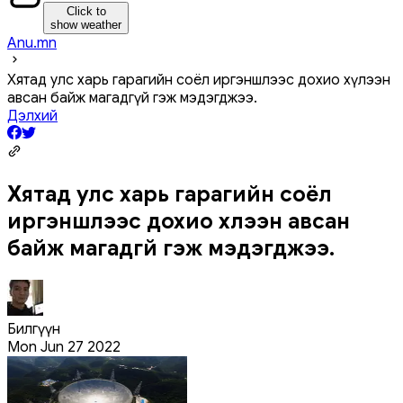
Click to
show weather
Anu.mn
Хятад улс харь гарагийн соёл иргэншлээс дохио хүлээн
авсан байж магадгүй гэж мэдэгджээ.
Дэлхий
Хятад улс харь гарагийн соёл
иргэншлээс дохио хүлээн авсан
байж магадгүй гэж мэдэгджээ.
Билгүүн
Mon Jun 27 2022