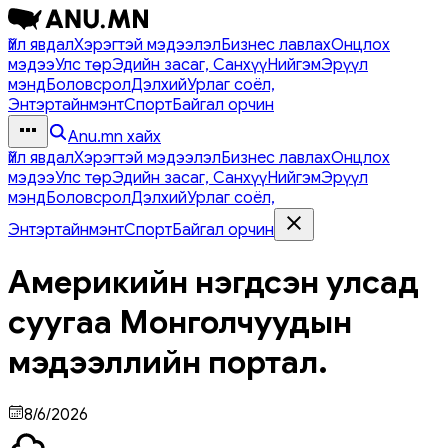
Үйл явдал
Хэрэгтэй мэдээлэл
Бизнес лавлах
Онцлох
мэдээ
Улс төр
Эдийн засаг, Санхүү
Нийгэм
Эрүүл
мэнд
Боловсрол
Дэлхий
Урлаг соёл,
Энтэртайнмэнт
Спорт
Байгал орчин
Anu.mn хайх
Үйл явдал
Хэрэгтэй мэдээлэл
Бизнес лавлах
Онцлох
мэдээ
Улс төр
Эдийн засаг, Санхүү
Нийгэм
Эрүүл
мэнд
Боловсрол
Дэлхий
Урлаг соёл,
Энтэртайнмэнт
Спорт
Байгал орчин
Америкийн нэгдсэн улсад
суугаа Монголчуудын
мэдээллийн портал.
8/6/2026