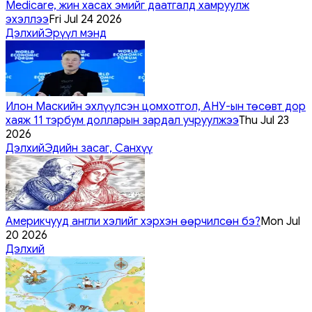
Medicare, жин хасах эмийг даатгалд хамруулж
эхэллээ
Fri Jul 24 2026
Дэлхий
Эрүүл мэнд
Илон Маскийн эхлүүлсэн цомхотгол, АНУ-ын төсөвт дор
хаяж 11 тэрбум долларын зардал учруулжээ
Thu Jul 23
2026
Дэлхий
Эдийн засаг, Санхүү
Америкчууд англи хэлийг хэрхэн өөрчилсөн бэ?
Mon Jul
20 2026
Дэлхий