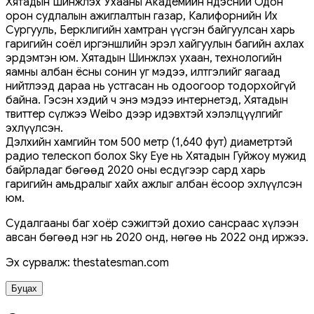
Хятадын Шинжлэх Ухааны Академийн Үндэсний Одон
орон судлалын ажиглалтын газар, Калифорнийн Их
Сургууль, Берклигийн хамтран үүсгэн байгуулсан харь
гаригийн соёл иргэншлийн эрэл хайгуулын багийн ахлах
эрдэмтэн юм. Хятадын Шинжлэх ухаан, технологийн
яамны албан ёсны сонин уг мэдээ, илтгэлийг яагаад
нийтлээд дараа нь устгасан нь одоогоор тодорхойгүй
байна. Гэсэн хэдий ч энэ мэдээ интернетэд, Хятадын
твиттер сүлжээ Weibo дээр идэвхтэй хэлэлцүүлгийг
эхлүүлсэн.
Дэлхийн хамгийн том 500 метр (1,640 фут) диаметртэй
радио телескоп болох Sky Eye нь Хятадын Гуйжоу мужид
байрладаг бөгөөд 2020 оны есдүгээр сард харь
гаригийн амьдралыг хайх ажлыг албан ёсоор эхлүүлсэн
юм.
Судалгааны баг хоёр сэжигтэй дохио сансраас хүлээн
авсан бөгөөд нэг нь 2020 онд, нөгөө нь 2022 онд иржээ.
Эх сурвалж: thestatesman.com
Буцах