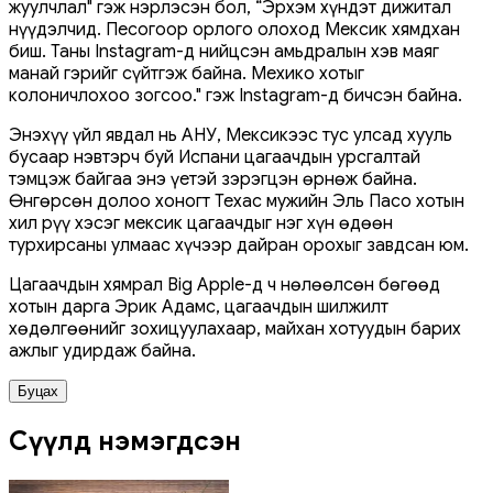
жуулчлал" гэж нэрлэсэн бол, “Эрхэм хүндэт дижитал
нүүдэлчид. Песогоор орлого олоход Мексик хямдхан
биш. Таны Instagram-д нийцсэн амьдралын хэв маяг
манай гэрийг сүйтгэж байна. Мехико хотыг
колоничлохоо зогсоо." гэж Instagram-д бичсэн байна.
Энэхүү үйл явдал нь АНУ, Мексикээс тус улсад хууль
бусаар нэвтэрч буй Испани цагаачдын урсгалтай
тэмцэж байгаа энэ үетэй зэрэгцэн өрнөж байна.
Өнгөрсөн долоо хоногт Техас мужийн Эль Пасо хотын
хил рүү хэсэг мексик цагаачдыг нэг хүн өдөөн
турхирсаны улмаас хүчээр дайран орохыг завдсан юм.
Цагаачдын хямрал Big Apple-д ч нөлөөлсөн бөгөөд
хотын дарга Эрик Адамс, цагаачдын шилжилт
хөдөлгөөнийг зохицуулахаар, майхан хотуудын барих
ажлыг удирдаж байна.
Буцах
Сүүлд нэмэгдсэн