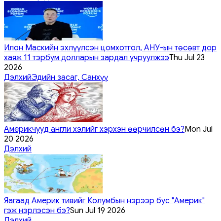
Илон Маскийн эхлүүлсэн цомхотгол, АНУ-ын төсөвт дор
хаяж 11 тэрбум долларын зардал учруулжээ
Thu Jul 23
2026
Дэлхий
Эдийн засаг, Санхүү
Америкчууд англи хэлийг хэрхэн өөрчилсөн бэ?
Mon Jul
20 2026
Дэлхий
Яагаад Америк тивийг Колумбын нэрээр бус "Америк"
гэж нэрлэсэн бэ?
Sun Jul 19 2026
Дэлхий