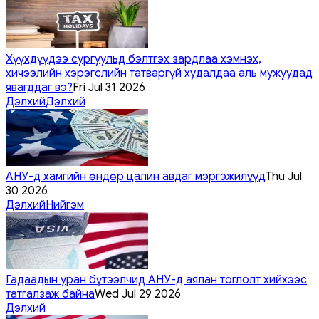
Хүүхдүүдээ сургуульд бэлтгэх зардлаа хэмнэх,
хичээлийн хэрэгслийн татваргүй худалдаа аль мужуудад
явагддаг вэ?
Fri Jul 31 2026
Дэлхий
Дэлхий
АНУ-д хамгийн өндөр цалин авдаг мэргэжилүүд
Thu Jul
30 2026
Дэлхий
Нийгэм
Гадаадын уран бүтээлчид АНУ-д аялан тоглолт хийхээс
татгалзаж байна
Wed Jul 29 2026
Дэлхий