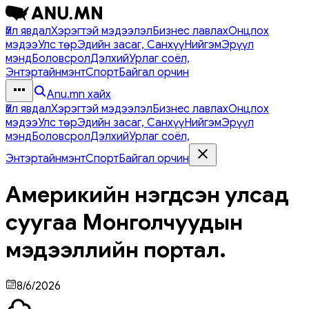
Үйл явдал
Хэрэгтэй мэдээлэл
Бизнес лавлах
Онцлох
мэдээ
Улс төр
Эдийн засаг, Санхүү
Нийгэм
Эрүүл
мэнд
Боловсрол
Дэлхий
Урлаг соёл,
Энтэртайнмэнт
Спорт
Байгал орчин
Anu.mn хайх
Үйл явдал
Хэрэгтэй мэдээлэл
Бизнес лавлах
Онцлох
мэдээ
Улс төр
Эдийн засаг, Санхүү
Нийгэм
Эрүүл
мэнд
Боловсрол
Дэлхий
Урлаг соёл,
Энтэртайнмэнт
Спорт
Байгал орчин
Америкийн нэгдсэн улсад
суугаа Монголчуудын
мэдээллийн портал.
8/6/2026