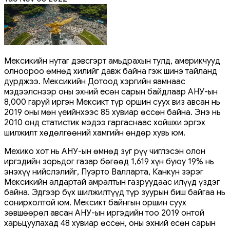
Мексикийн нутаг дэвсгэрт амьдрахын тулд, америкчууд
олноороо өмнөд хилийг давж байна гэж шинэ тайланд
дурджээ. Мексикийн Дотоод хэргийн яамнаас
мэдээлснээр оны эхний есөн сарын байдлаар АНУ-ын
8,000 гаруй иргэн Мексикт түр оршин суух виз авсан нь
2019 оны мөн үеийнхээс 85 хувиар өссөн байна. Энэ нь
2010 онд статистик мэдээ гаргаснаас хойшхи эргэх
шилжилт хөдөлгөөний хамгийн өндөр хувь юм.
Мехико хот нь АНУ-ын өмнөд зүг рүү чиглэсэн олон
иргэдийн зорьдог газар бөгөөд 1,619 хүн буюу 19% нь
энэхүү нийслэлийг, Пуэрто Валларта, Канкун зэрэг
Мексикийн алдартай амралтын газруудаас илүүд үздэг
байна. Эдгээр бүх шилжилтүүд түр зуурын биш байгаа нь
сонирхолтой юм. Мексикт байнгын оршин суух
зөвшөөрөл авсан АНУ-ын иргэдийн тоо 2019 онтой
харьцуулахад 48 хувиар өссөн, оны эхний есөн сарын