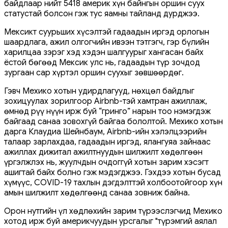
байдлаар нийт 5418 америк хүн байнгын оршин суух
статустай болсон гэж тус яамны тайланд дурджээ.
Мексикт суурьших хүсэлтэй гадаадын иргэд орлогын
шаардлага, ажил олгогчийн ивээн тэтгэгч, гэр бүлийн
харилцаа зэрэг хэд хэдэн шалгуурыг хангасан байх
ёстой бөгөөд Мексик улс нь, гадаадын түр зочдод
зургаан сар хүртэл оршин суухыг зөвшөөрдөг.
Гэвч Мехико хотын удирдлагууд, нөхцөл байдлыг
зохицуулах зорилгоор Airbnb-тэй хамтран ажиллаж,
өмнөд рүү нүүн ирж буй “гринго” нарын тоо нэмэгдэж
байгаад санаа зовохгүй байгаа бололтой. Мехико хотын
дарга Клаудиа Шейнбаум, Airbnb-ийн хэлэлцээрийн
талаар зарлахдаа, гадаадын иргэд, ялангуяа зайнаас
ажиллах дижитал ажилтнуудын шилжилт хөдөлгөөн
үргэлжлэх нь, жуулчдын очдоггүй хотын зарим хэсэгт
ашигтай байх болно гэж мэдэгджээ. Гэхдээ хотын бусад
хүмүүс, COVID-19 тахлын дэгдэлттэй холбоотойгоор хүн
амын шилжилт хөдөлгөөнд санаа зовниж байна.
Орон нутгийн үл хөдлөхийн зарим түрээслэгчид Мехико
хотод ирж буй америкчуудын урсгалыг "түрэмгий аялал