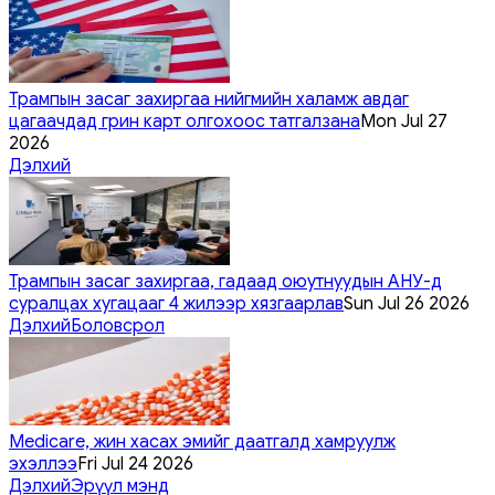
Трампын засаг захиргаа нийгмийн халамж авдаг
цагаачдад грин карт олгохоос татгалзана
Mon Jul 27
2026
Дэлхий
Трампын засаг захиргаа, гадаад оюутнуудын АНУ-д
суралцах хугацааг 4 жилээр хязгаарлав
Sun Jul 26 2026
Дэлхий
Боловсрол
Medicare, жин хасах эмийг даатгалд хамруулж
эхэллээ
Fri Jul 24 2026
Дэлхий
Эрүүл мэнд