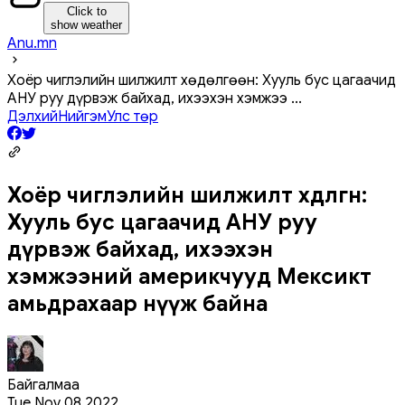
Click to
show weather
Anu.mn
Хоёр чиглэлийн шилжилт хөдөлгөөн: Хууль бус цагаачид
АНУ руу дүрвэж байхад, ихээхэн хэмжээ
...
Дэлхий
Нийгэм
Улс төр
Хоёр чиглэлийн шилжилт хөдөлгөөн:
Хууль бус цагаачид АНУ руу
дүрвэж байхад, ихээхэн
хэмжээний америкчууд Мексикт
амьдрахаар нүүж байна
Байгалмаа
Tue Nov 08 2022