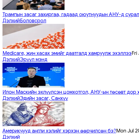
Трампын засаг захиргаа, гадаад оюутнуудын АНУ-д сурал
Дэлхий
Боловсрол
Medicare, жин хасах эмийг даатгалд хамруулж эхэллээ
Fri
Дэлхий
Эрүүл мэнд
Илон Маскийн эхлүүлсэн цомхотгол, АНУ-ын төсөвт дор 
Дэлхий
Эдийн засаг, Санхүү
Америкчууд англи хэлийг хэрхэн өөрчилсөн бэ?
Mon Jul 2
Дэлхий