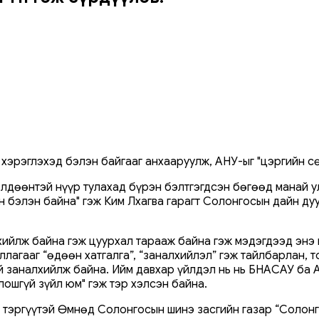
хэрэглэхэд бэлэн байгааг анхааруулж, АНУ-ыг "цэргийн с
лдөөнтэй нүүр тулахад бүрэн бэлтгэгдсэн бөгөөд манай ул
н бэлэн байна" гэж Ким Лхагва гарагт Солонгосын дайн д
ийлж байна гэж цуурхал тарааж байна гэж мэдэгдээд энэ н
ллагааг “өдөөн хатгалга”, “заналхийлэл” гэж тайлбарлан,
 заналхийлж байна. Ийм давхар үйлдэл нь нь БНАСАУ ба А
ошгүй зүйл юм" гэж тэр хэлсэн байна.
тэргүүтэй Өмнөд Солонгосын шинэ засгийн газар “Солонго