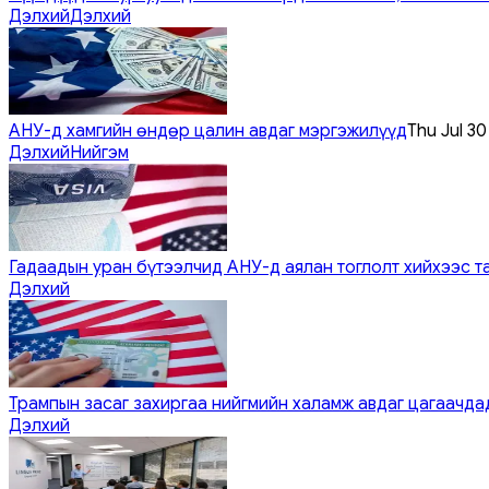
Дэлхий
Дэлхий
АНУ-д хамгийн өндөр цалин авдаг мэргэжилүүд
Thu Jul 3
Дэлхий
Нийгэм
Гадаадын уран бүтээлчид АНУ-д аялан тоглолт хийхээс т
Дэлхий
Трампын засаг захиргаа нийгмийн халамж авдаг цагаачдад
Дэлхий