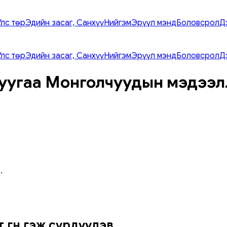
Улс төр
Эдийн засаг, Санхүү
Нийгэм
Эрүүл мэнд
Боловсрол
Д
Улс төр
Эдийн засаг, Санхүү
Нийгэм
Эрүүл мэнд
Боловсрол
Д
уугаа Монголчуудын мэдээл
.
өгнө гэж сүрдүүлэв.