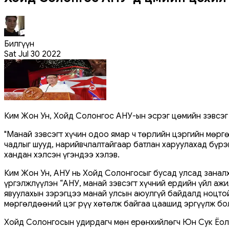
Билгүүн
Sat Jul 30 2022
Ким Жон Ун, Хойд Солонгос АНУ-ын эсрэг цөмийн зэвсэг 
"Манай зэвсэгт хүчин одоо ямар ч төрлийн цэргийн мөргө
чадлыг шууд, нарийвчлалтайгаар батлан харуулахад бүрэ
хандан хэлсэн үгэндээ хэлэв.
Ким Жон Ун, АНУ нь Хойд Солонгосыг бусад улсад заналх
үргэлжлүүлэн “АНУ, манай зэвсэгт хүчний ердийн үйл ажи
явуулахын зэрэгцээ манай улсын аюулгүй байдалд ноцтой
мөргөлдөөний цэг рүү хөтөлж байгаа цаашид эргүүлж бол
Хойд Солонгосын удирдагч мөн ерөнхийлөгч Юн Сук Ёол 