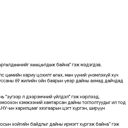
өргөлдөөнийг хөөцөлдөж байна" гэж мэдэгдэв.
с цөмийн хариу цохилт өгөх, мөн үүний үнэмлэхүй хүч
ууссаны 69 жилийн ойн баярын үеэр дайны ахмад дайчдад
ь "зүгээр л дээрэмчний үйлдэл" гэж нэрлээд,
 томоохон хэмжээний хамтарсан дайны тоглолтуудыг ил тод
НУ-ын харилцааг хязгаарын цэгт хүргэн, ширүүн
сын хойгийн байдлыг дайны ирмэгт хүргэж байна” гэж