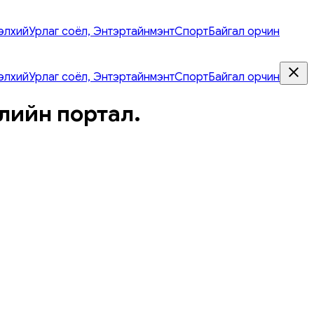
элхий
Урлаг соёл, Энтэртайнмэнт
Спорт
Байгал орчин
элхий
Урлаг соёл, Энтэртайнмэнт
Спорт
Байгал орчин
лийн портал.