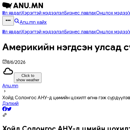
Үйл явдал
Хэрэгтэй мэдээлэл
Бизнес лавлах
Онцлох мэдээ
Anu.mn хайх
Үйл явдал
Хэрэгтэй мэдээлэл
Бизнес лавлах
Онцлох мэдээ
Америкийн нэгдсэн улсад с
8/6/2026
Click to
show weather
Anu.mn
Хойд Солонгос АНУ-д цөмийн цохилт өгнө гэж сүрдүүлэв
Дэлхий
Хойд Солонгос АНУ-д цөмийн цохилт 