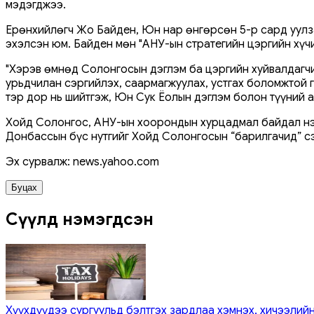
мэдэгджээ.
Ерөнхийлөгч Жо Байден, Юн нар өнгөрсөн 5-р сард уулз
эхэлсэн юм. Байден мөн "АНУ-ын стратегийн цэргийн хүчи
"Хэрэв өмнөд Солонгосын дэглэм ба цэргийн хуйвалдагчи
урьдчилан сэргийлэх, саармагжуулах, устгах боломжтой г
тэр дор нь шийтгэж, Юн Сук Ёолын дэглэм болон түүний а
Хойд Солонгос, АНУ-ын хоорондын хурцадмал байдал нэм
Донбассын бүс нутгийг Хойд Солонгосын “барилгачид” с
Эх сурвалж: news.yahoo.com
Буцах
Сүүлд нэмэгдсэн
Хүүхдүүдээ сургуульд бэлтгэх зардлаа хэмнэх, хичээлийн