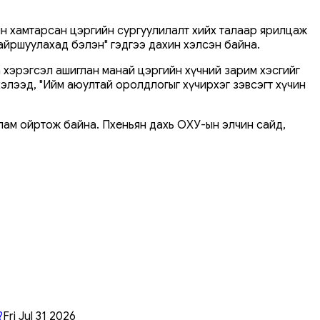
 хамтарсан цэргийн сургуулилалт хийх талаар ярилцаж
айршуулахад бэлэн" гэдгээ дахин хэлсэн байна.
 хэрэгсэл ашиглан манай цэргийн хүчний зарим хэсгийг
хэлээд, "Ийм аюултай оролдлогыг хүчирхэг зэвсэгт хүчин
ам ойртож байна. Пхеньян дахь ОХУ-ын элчин сайд,
?
Fri Jul 31 2026