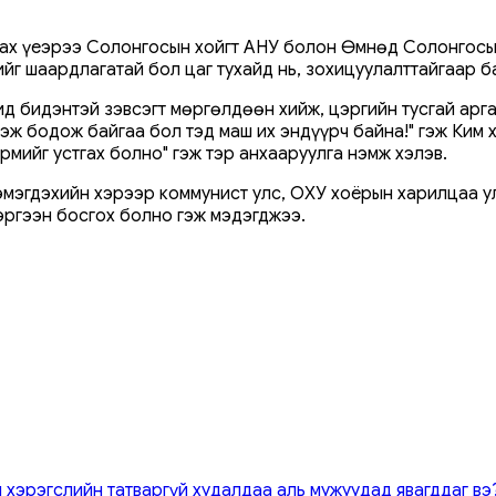
ах үеэрээ Солонгосын хойгт АНУ болон Өмнөд Солонгосын
йг шаардлагатай бол цаг тухайд нь, зохицуулалттайгаар б
д бидэнтэй зэвсэгт мөргөлдөөн хийж, цэргийн тусгай арга
эж бодож байгаа бол тэд маш их эндүүрч байна!" гэж Ким 
рмийг устгах болно" гэж тэр анхааруулга нэмж хэлэв.
эгдэхийн хэрээр коммунист улс, ОХУ хоёрын харилцаа ул
эргээн босгох болно гэж мэдэгджээ.
 хэрэгслийн татваргүй худалдаа аль мужуудад явагддаг вэ