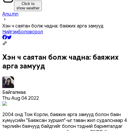
Click to
show weather
Anu.mn
Хэн ч саятан болж чадна: баяжих арга замууд
Нийгэм
Боловсрол
Хэн ч саятан болж чадна: баяжих
арга замууд
Байгалмаа
Thu Aug 04 2022
2004 онд Том Корли, баяжих арга замууд болон баян
хүмүүсийн "Баяжсан зуршил"-ыг таван жил судалснаар 4
төрлийн баячууд байдгийг болон тэдний баримталдаг