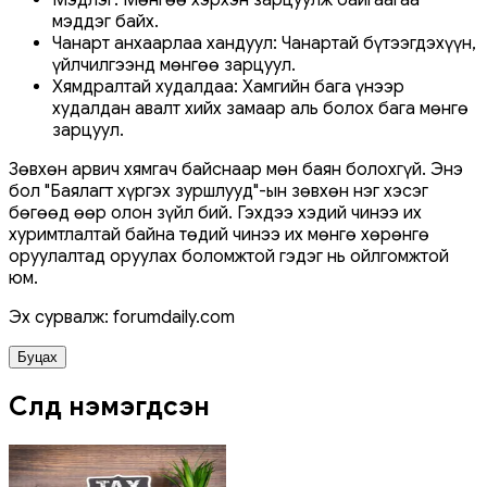
мэддэг байх.
Чанарт анхаарлаа хандуул: Чанартай бүтээгдэхүүн,
үйлчилгээнд мөнгөө зарцуул.
Хямдралтай худалдаа: Хамгийн бага үнээр
худалдан авалт хийх замаар аль болох бага мөнгө
зарцуул.
Зөвхөн арвич хямгач байснаар мөн баян болохгүй. Энэ
бол "Баялагт хүргэх зуршлууд"-ын зөвхөн нэг хэсэг
бөгөөд өөр олон зүйл бий. Гэхдээ хэдий чинээ их
хуримтлалтай байна төдий чинээ их мөнгө хөрөнгө
оруулалтад оруулах боломжтой гэдэг нь ойлгомжтой
юм.
Эх сурвалж: forumdaily.com
Буцах
Сүүлд нэмэгдсэн