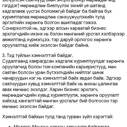
гэгддэг) мөрөөдлөө биелүүлэх эхний үе шатанд
хадгаламж үүсгэх боломжгүй байдаг ба байгаа бүх
хуримтлалаа мөрөөдлөө санхүүжүүлэхийн тулд
эргэлтийн хөрөнгө болгон ашигладаг гэжээ.
Сонирхолтой нь, эдгээр алсын хараатай бизнес
эрхлэгчдийн ихэнх нь бэлэн мөнгөний урсгал хэлбэрээр
амжилтанд хүрмэгцээ, тэр даруй орлогоо хөрөнгө
оруулалтад хийж эхэлсэн байдаг байна.
3. Тэд туйлын хэмнэлттэй байдаг.
Судалгаанд хамрагдсан хадгалж хуримтлуулдаг хөрөнгө
оруулагчид болон том компанийн карьеристууд, мөн
саятан болсон уран бүтээлчдийн нийтлэг шинж
чанаруудын нэг нь хэмнэлттэй байх явдал байв. Эдгээр
саятнуудын хувьд хэмнэлттэй байх нь анхны цалингаа
авах мөчөөс эхэлдэг. Харин бизнес эрхлэгч,
мөрөөдөгчдийн хувьд хуримтлуулж, хөрөнгө оруулалт
хийхэд хангалттай мөнгөн урсгалыг бий болгосон тэр
мөчөөс эхэлсэн байдаг.
Хэмнэлттэй байхын тулд танд гурван зүйл хэрэгтэй:
Мэдлэг: Мөнгөө хэрхэн зарцуулж байгаагаа