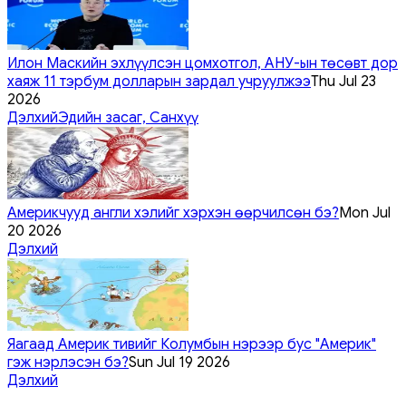
Илон Маскийн эхлүүлсэн цомхотгол, АНУ-ын төсөвт дор
хаяж 11 тэрбум долларын зардал учруулжээ
Thu Jul 23
2026
Дэлхий
Эдийн засаг, Санхүү
Америкчууд англи хэлийг хэрхэн өөрчилсөн бэ?
Mon Jul
20 2026
Дэлхий
Яагаад Америк тивийг Колумбын нэрээр бус "Америк"
гэж нэрлэсэн бэ?
Sun Jul 19 2026
Дэлхий