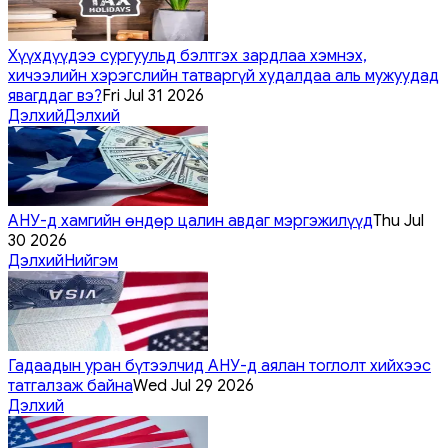
Хүүхдүүдээ сургуульд бэлтгэх зардлаа хэмнэх,
хичээлийн хэрэгслийн татваргүй худалдаа аль мужуудад
явагддаг вэ?
Fri Jul 31 2026
Дэлхий
Дэлхий
АНУ-д хамгийн өндөр цалин авдаг мэргэжилүүд
Thu Jul
30 2026
Дэлхий
Нийгэм
Гадаадын уран бүтээлчид АНУ-д аялан тоглолт хийхээс
татгалзаж байна
Wed Jul 29 2026
Дэлхий