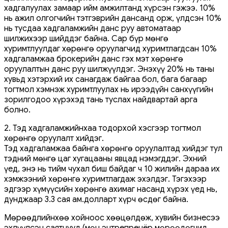
хадгалуулах замаар ийм амжилтанд хүрсэн гэжээ. 10%
нь ажил олгогчийн тэтгэврийн дансанд орж, үлдсэн 10%
нь тусдаа хадгаламжийн данс руу автоматаар
шилжихээр шийддэг байна. Сар бүр мөнгө
хуримтлуулдаг хөрөнгө оруулагчид хуримтлагдсан 10%
хадгаламжаа брокерийн данс гэх мэт хөрөнгө
оруулалтын данс руу шилжүүлдэг. Энэхүү 20% нь таны
хувьд хэтэрхий их санагдаж байгаа бол, бага багаар
тогтмол хэмнэж хуримтлуулах нь ирээдүйн санхүүгийн
зорилгодоо хүрэхэд тань туслах найдвартай арга
болно.
2. Тэд хадгаламжийнхаа тодорхой хэсгээр тогтмол
хөрөнгө оруулалт хийдэг.
Тэд хадгаламжаа байнга хөрөнгө оруулалтад хийдэг тул
тэдний мөнгө цаг хугацааны явцад нэмэгддэг. Эхний
үед, энэ нь тийм чухал биш байдаг ч 10 жилийн дараа их
хэмжээний хөрөнгө хуримтлагдаж эхэлдэг. Тэгэхээр
эдгээр хүмүүсийн хөрөнгө ахимаг насанд хүрэх үед нь,
дунджаар 3.3 сая ам.долларт хүрч өсдөг байна.
Мөрөөдлийнхөө хойноос хөөцөлдөж, хувийн бизнесээ
эхлүүлсэн саятнууд (мөн энтрепренёр мөрөөдөгчид