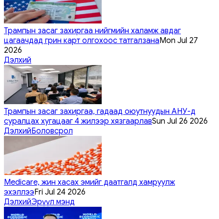
Трампын засаг захиргаа нийгмийн халамж авдаг
цагаачдад грин карт олгохоос татгалзана
Mon Jul 27
2026
Дэлхий
Трампын засаг захиргаа, гадаад оюутнуудын АНУ-д
суралцах хугацааг 4 жилээр хязгаарлав
Sun Jul 26 2026
Дэлхий
Боловсрол
Medicare, жин хасах эмийг даатгалд хамруулж
эхэллээ
Fri Jul 24 2026
Дэлхий
Эрүүл мэнд