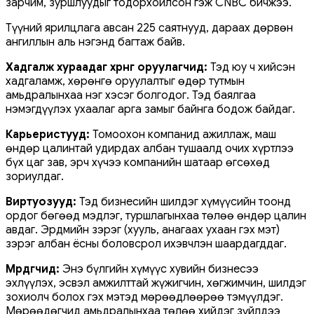
зарчим, зуршлуудыг тодорхойлсон гэж CNBC бичжээ.
Түүний ярилцлага авсан 225 саятнууд, дараах дөрвөн
ангиллын аль нэгэнд багтаж байв.
Хадгалж хураадаг хөрөнгө оруулагчид:
Тэд юу ч хийсэн
хадгаламж, хөрөнгө оруулалтыг өдөр тутмын
амьдралынхаа нэг хэсэг болгодог. Тэд баялгаа
нэмэгдүүлэх ухаалаг арга замыг байнга бодож байдаг.
Карьеристууд:
Томоохон компанид ажиллаж, маш
өндөр цалинтай удирдах албан тушаалд очих хүртлээ
бүх цаг зав, эрч хүчээ компанийн шатаар өгсөхөд
зориулдаг.
Виртуозууд:
Тэд бизнесийн шилдэг хүмүүсийн тоонд
ордог бөгөөд мэдлэг, туршлагынхаа төлөө өндөр цалин
авдаг. Эрдмийн зэрэг (хууль, анагаах ухаан гэх мэт)
зэрэг албан ёсны боловсрол ихэвчлэн шаардагддаг.
Мөрөөдөгчид:
Энэ бүлгийн хүмүүс хувийн бизнесээ
эхлүүлэх, эсвэл амжилттай жүжигчин, хөгжимчин, шилдэг
зохиолч болох гэх мэтэд мөрөөдлөөрөө тэмүүлдэг.
Мөрөөдөгчид амьдралынхаа төлөө хийдэг зүйлдээ