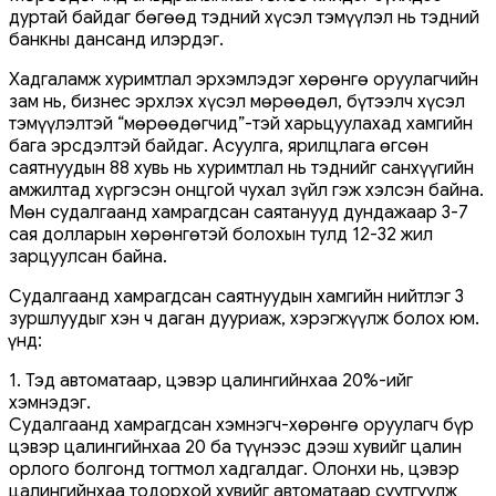
дуртай байдаг бөгөөд тэдний хүсэл тэмүүлэл нь тэдний
банкны дансанд илэрдэг.
Хадгаламж хуримтлал эрхэмлэдэг хөрөнгө оруулагчийн
зам нь, бизнес эрхлэх хүсэл мөрөөдөл, бүтээлч хүсэл
тэмүүлэлтэй “мөрөөдөгчид”-тэй харьцуулахад хамгийн
бага эрсдэлтэй байдаг. Асуулга, ярилцлага өгсөн
саятнуудын 88 хувь нь хуримтлал нь тэднийг санхүүгийн
амжилтад хүргэсэн онцгой чухал зүйл гэж хэлсэн байна.
Мөн судалгаанд хамрагдсан саятанууд дундажаар 3-7
сая долларын хөрөнгөтэй болохын тулд 12-32 жил
зарцуулсан байна.
Судалгаанд хамрагдсан саятнуудын хамгийн нийтлэг 3
зуршлуудыг хэн ч даган дууриаж, хэрэгжүүлж болох юм.
Үүнд:
1. Тэд автоматаар, цэвэр цалингийнхаа 20%-ийг
хэмнэдэг.
Судалгаанд хамрагдсан хэмнэгч-хөрөнгө оруулагч бүр
цэвэр цалингийнхаа 20 ба түүнээс дээш хувийг цалин
орлого болгонд тогтмол хадгалдаг. Олонхи нь, цэвэр
цалингийнхаа тодорхой хувийг автоматаар суутгуулж