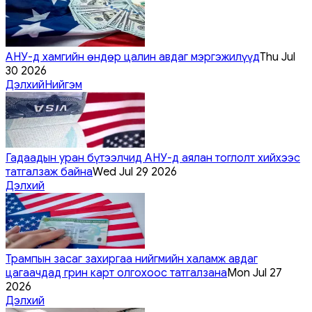
АНУ-д хамгийн өндөр цалин авдаг мэргэжилүүд
Thu Jul
30 2026
Дэлхий
Нийгэм
Гадаадын уран бүтээлчид АНУ-д аялан тоглолт хийхээс
татгалзаж байна
Wed Jul 29 2026
Дэлхий
Трампын засаг захиргаа нийгмийн халамж авдаг
цагаачдад грин карт олгохоос татгалзана
Mon Jul 27
2026
Дэлхий