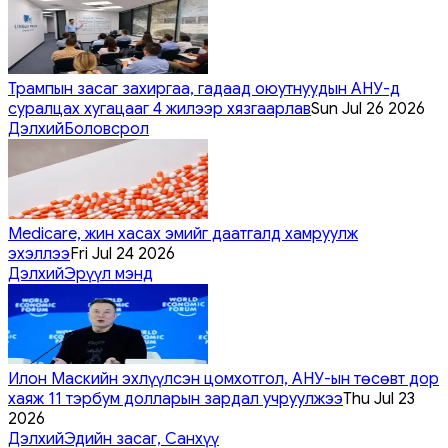
Трампын засаг захиргаа, гадаад оюутнуудын АНУ-д
суралцах хугацааг 4 жилээр хязгаарлав
Sun Jul 26 2026
Дэлхий
Боловсрол
Medicare, жин хасах эмийг даатгалд хамруулж
эхэллээ
Fri Jul 24 2026
Дэлхий
Эрүүл мэнд
Илон Маскийн эхлүүлсэн цомхотгол, АНУ-ын төсөвт дор
хаяж 11 тэрбум долларын зардал учруулжээ
Thu Jul 23
2026
Дэлхий
Эдийн засаг, Санхүү