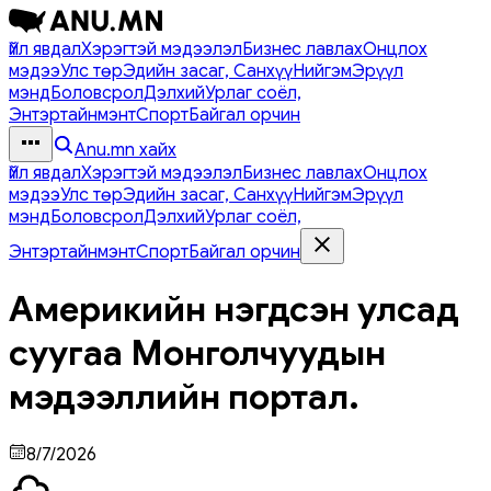
Үйл явдал
Хэрэгтэй мэдээлэл
Бизнес лавлах
Онцлох
мэдээ
Улс төр
Эдийн засаг, Санхүү
Нийгэм
Эрүүл
мэнд
Боловсрол
Дэлхий
Урлаг соёл,
Энтэртайнмэнт
Спорт
Байгал орчин
Anu.mn хайх
Үйл явдал
Хэрэгтэй мэдээлэл
Бизнес лавлах
Онцлох
мэдээ
Улс төр
Эдийн засаг, Санхүү
Нийгэм
Эрүүл
мэнд
Боловсрол
Дэлхий
Урлаг соёл,
Энтэртайнмэнт
Спорт
Байгал орчин
Америкийн нэгдсэн улсад
суугаа Монголчуудын
мэдээллийн портал.
8/7/2026