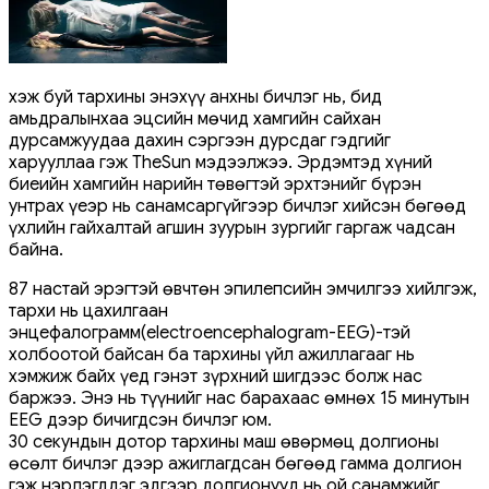
Үхэж буй тархины энэхүү анхны бичлэг нь, бид
амьдралынхаа эцсийн мөчид хамгийн сайхан
дурсамжуудаа дахин сэргээн дурсдаг гэдгийг
харууллаа гэж TheSun мэдээлжээ. Эрдэмтэд хүний
биеийн хамгийн нарийн төвөгтэй эрхтэнийг бүрэн
унтрах үеэр нь санамсаргүйгээр бичлэг хийсэн бөгөөд
үхлийн гайхалтай агшин зуурын зургийг гаргаж чадсан
байна.
87 настай эрэгтэй өвчтөн эпилепсийн эмчилгээ хийлгэж,
тархи нь цахилгаан
энцефалограмм(electroencephalogram-EEG)-тэй
холбоотой байсан ба тархины үйл ажиллагааг нь
хэмжиж байх үед гэнэт зүрхний шигдээс болж нас
баржээ. Энэ нь түүнийг нас барахаас өмнөх 15 минутын
EEG дээр бичигдсэн бичлэг юм.
30 секундын дотор тархины маш өвөрмөц долгионы
өсөлт бичлэг дээр ажиглагдсан бөгөөд гамма долгион
гэж нэрлэгддэг эдгээр долгионууд нь ой санамжийг