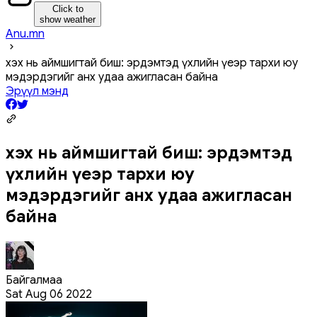
Click to
show weather
Anu.mn
Үхэх нь аймшигтай биш: эрдэмтэд үхлийн үеэр тархи юу
мэдэрдэгийг анх удаа ажигласан байна
Эрүүл мэнд
Үхэх нь аймшигтай биш: эрдэмтэд
үхлийн үеэр тархи юу
мэдэрдэгийг анх удаа ажигласан
байна
Байгалмаа
Sat Aug 06 2022