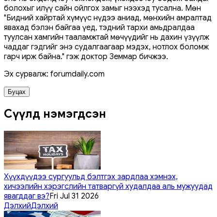
болохыг илүү сайн ойлгох замыг нээхэд тусална. Мөн
"Бидний хайртай хүмүүс нүдээ аниад, мөнхийн амралтад
явахад бэлэн байгаа үед, тэдний тархи амьдралдаа
туулсан хамгийн тааламжтай мөчүүдийг нь дахин үзүүлж
чаддаг гэдгийг энэ судалгаагаар мэдэх, нотлох боломж
гарч ирж байна." гэж доктор Земмар бичжээ.
Эх сурвалж: forumdaily.com
Буцах
Сүүлд нэмэгдсэн
Хүүхдүүдээ сургуульд бэлтгэх зардлаа хэмнэх,
хичээлийн хэрэгслийн татваргүй худалдаа аль мужуудад
явагддаг вэ?
Fri Jul 31 2026
Дэлхий
Дэлхий