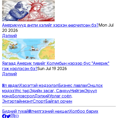
Америкчууд англи хэлийг хэрхэн өөрчилсөн бэ?
Mon Jul
20 2026
Дэлхий
Яагаад Америк тивийг Колумбын нэрээр бус "Америк"
гэж нэрлэсэн бэ?
Sun Jul 19 2026
Дэлхий
Үйл явдал
Хэрэгтэй мэдээлэл
Бизнес лавлах
Онцлох
мэдээ
Улс төр
Эдийн засаг, Санхүү
Нийгэм
Эрүүл
мэнд
Боловсрол
Дэлхий
Урлаг соёл,
Энтэртайнмэнт
Спорт
Байгал орчин
Бидний тухай
Үйлчилгээний нөхцөл
Холбоо барих