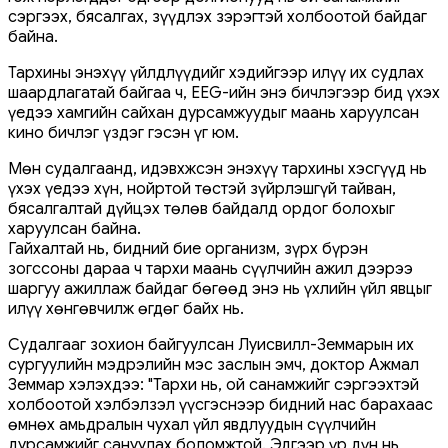
сэргээх, бясалгах, зүүдлэх зэрэгтэй холбоотой байдаг
байна.
Тархины энэхүү үйлдлүүдийг хэдийгээр илүү их судлах
шаардлагатай байгаа ч, EEG-ийн энэ бичлэгээр бид үхэх
үедээ хамгийн сайхан дурсамжуудыг маань харуулсан
кино бичлэг үздэг гэсэн үг юм.
Мөн судалгаанд, идэвхжсэн энэхүү тархины хэсгүүд нь
үхэх үедээ хүн, нойртой төстэй зүйрлэшгүй тайван,
бясалгалтай дүйцэх төлөв байдалд ордог болохыг
харуулсан байна.
Гайхалтай нь, бидний бие организм, зүрх бүрэн
зогссоны дараа ч тархи маань сүүлчийн ажил дээрээ
шаргуу ажиллаж байдаг бөгөөд энэ нь үхлийн үйл явцыг
илүү хөнгөвчилж өгдөг байх нь.
Судалгааг зохион байгуулсан Луисвилл-Земмарын их
сургуулийн мэдрэлийн мэс заслын эмч, доктор Ажмал
Земмар хэлэхдээ: "Тархи нь, ой санамжийг сэргээхтэй
холбоотой хэлбэлзэл үүсгэснээр бидний нас барахаас
өмнөх амьдралын чухал үйл явдлуудын сүүлчийн
дурсамжийг сануулах боломжтой. Эдгээр үр дүн нь