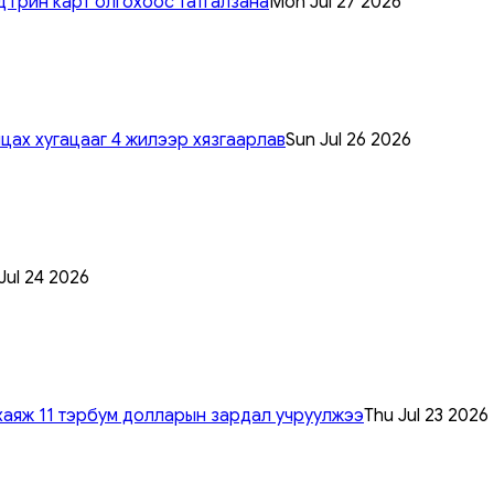
 грин карт олгохоос татгалзана
Mon Jul 27 2026
цах хугацааг 4 жилээр хязгаарлав
Sun Jul 26 2026
 Jul 24 2026
хаяж 11 тэрбум долларын зардал учруулжээ
Thu Jul 23 2026