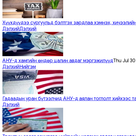
Хүүхдүүдээ сургуульд бэлтгэх зардлаа хэмнэх, хичээлийн
Дэлхий
Дэлхий
АНУ-д хамгийн өндөр цалин авдаг мэргэжилүүд
Thu Jul 3
Дэлхий
Нийгэм
Гадаадын уран бүтээлчид АНУ-д аялан тоглолт хийхээс т
Дэлхий