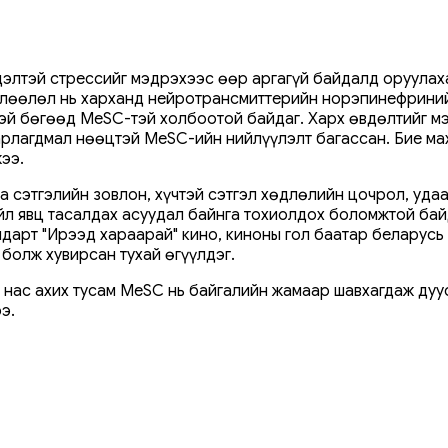
тэй стрессийг мэдрэхээс өөр аргагүй байдалд оруулахад, ө
нөлөөлөл нь харханд нейротрансмиттерийн норэпинефрини
гтэй бөгөөд MeSC-тэй холбоотой байдаг. Харх өвдөлтийг 
аарлагдмал нөөцтэй MeSC-ийн нийлүүлэлт багассан. Бие м
ээ.
 сэтгэлийн зовлон, хүчтэй сэтгэл хөдлөлийн цочрол, удаан
йл явц тасалдах асуудал байнга тохиолдох боломжтой бай
дарт "Ирээд хараарай" кино, киноны гол баатар беларусь 
болж хувирсан тухай өгүүлдэг.
й нас ахих тусам MeSC нь байгалийн жамаар шавхагдаж дуу
э.