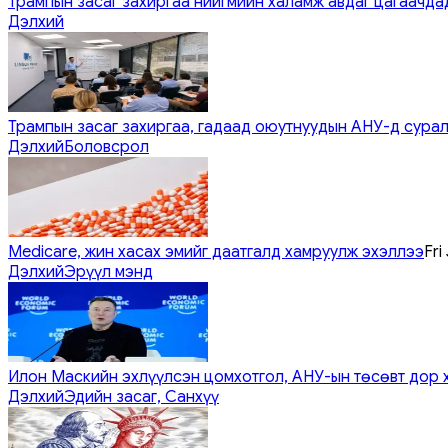
Трампын засаг захиргаа нийгмийн халамж авдаг цагаачдад
Дэлхий
Трампын засаг захиргаа, гадаад оюутнуудын АНУ-д сурал
Дэлхий
Боловсрол
Medicare, жин хасах эмийг даатгалд хамруулж эхэллээ
Fri
Дэлхий
Эрүүл мэнд
Илон Маскийн эхлүүлсэн цомхотгол, АНУ-ын төсөвт дор 
Дэлхий
Эдийн засаг, Санхүү