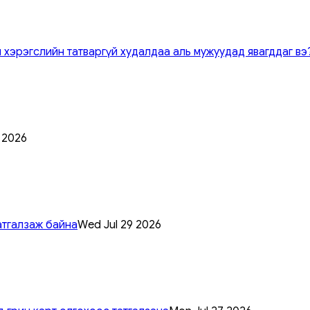
 хэрэгслийн татваргүй худалдаа аль мужуудад явагддаг вэ
0 2026
атгалзаж байна
Wed Jul 29 2026