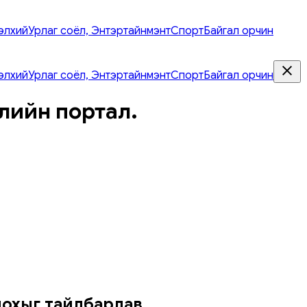
элхий
Урлаг соёл, Энтэртайнмэнт
Спорт
Байгал орчин
элхий
Урлаг соёл, Энтэртайнмэнт
Спорт
Байгал орчин
лийн портал.
олохыг тайлбарлав