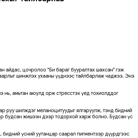
ан айдас, цочролоо "Би бараг бууралтах шахсан" гэж
маарлыг шинжлэх ухааны үүднээс тайлбарлаж чаджээ. Энэ
э нь, амьтан аюулд орж стресстэх үед тохиолддог
цар руу шилждэг меланоцитуудыг ялгаруулж, тэнд бидний
гөөр ​​будсан жишээн дээр тодорхой харж болно. Будсан үс
, бидний үсний уутанцар саарал пигментээр дүүрдгээс