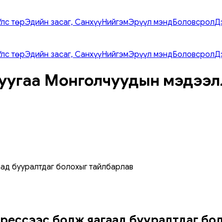
Улс төр
Эдийн засаг, Санхүү
Нийгэм
Эрүүл мэнд
Боловсрол
Д
Улс төр
Эдийн засаг, Санхүү
Нийгэм
Эрүүл мэнд
Боловсрол
Д
уугаа Монголчуудын мэдээл
аад бууралтдаг болохыг тайлбарлав
стрессээс болж яагаад бууралтдаг б