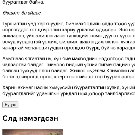
бууралтдаг байна.
Өвдөлт ба айдас
Туршилтын үед хархнуудыг, бие махбодийн өвдөлтөөс үүдэл
нэрлэгддэг хэт цочролын хариу урвалыг өдөөсөн. Энэ 
анхаарал, үйл ажиллагааны түлхэцийг нэмэгдүүлэх үүрэ
эсүүд хурдацтай үржиж, шилжиж, шавхагдаж эхлэн, хязг
чанартай меланоцитуудын оролцоо буурц буй нь харагдж
Амьтнаас ялгаатай нь, хүн бие махбодийн өвдөлтөөс гадна
чадвартай байдаг. Тиймээс бидний үсний пигментацийн ү
байсан түүхүүд олон байдаг. Жишээ нь,Элем Климовын ал
болж цочиролд орон, хоёр хоногийн дотор буурал өвгөн 
Харин ахимаг насны хүмүүсийн бууралталтын хувьд, хүни
бууралтдагийг удамшлын урьдал нөхцөлөөр тайлбарлажэ
Буцах
Сүүлд нэмэгдсэн