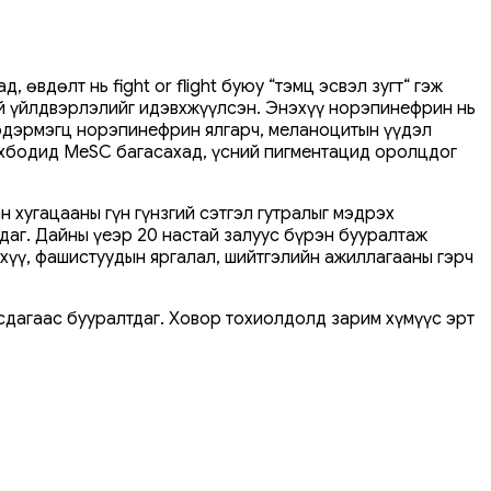
вдөлт нь fight or flight буюу “тэмц эсвэл зугт“ гэж
й үйлдвэрлэлийг идэвхжүүлсэн. Энэхүү норэпинефрин нь
мэдэрмэгц норэпинефрин ялгарч, меланоцитын үүдэл
ахбодид MeSC багасахад, үсний пигментацид оролцдог
 хугацааны гүн гүнзгий сэтгэл гутралыг мэдрэх
даг. Дайны үеэр 20 настай залуус бүрэн бууралтаж
хүү, фашистуудын яргалал, шийтгэлийн ажиллагааны гэрч
сдагаас бууралтдаг. Ховор тохиолдолд зарим хүмүүс эрт