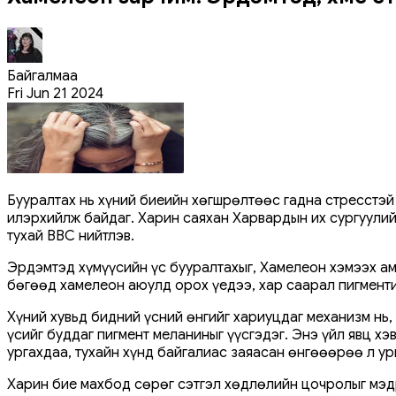
Байгалмаа
Fri Jun 21 2024
Бууралтах нь хүний биеийн хөгшрөлтөөс гадна стресстэй
илэрхийлж байдаг. Харин саяхан Харвардын их сургуули
тухай ВВС нийтлэв.
Эрдэмтэд хүмүүсийн үс бууралтахыг, Хамелеон хэмээх ам
бөгөөд хамелеон аюулд орох үедээ, хар саарал пигменти
Хүний хувьд бидний үсний өнгийг хариуцдаг механизм нь,
үсийг ​​буддаг пигмент меланиныг үүсгэдэг. Энэ үйл явц х
ургахдаа, тухайн хүнд байгалиас заяасан өнгөөөрөө л ур
Харин бие махбод сөрөг сэтгэл хөдлөлийн цочролыг мэдр