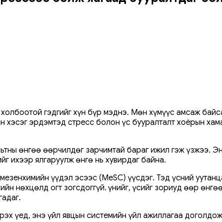
 холбоотой гэдгийг хүн бүр мэднэ. Мөн хүмүүс амсаж байс
йн хэсэг эрдэмтэд стресс болон үс бууралталт хоёрын ха
ьтны өнгөө өөрчилдөг зарчимтай бараг ижил гэж үзжээ. Эн
йг ихээр ялгаруулж өнгө нь хувирдаг байна.
 мезенхимийн үүдэл эсээс (MeSC) үүсдэг. Тэд үсний уутан
эвийн нөхцөлд огт зогсдоггүй. Үүнийг, үсийг зориуд өөр өн
гадаг.
эх үед, энэ үйл явцын системийн үйл ажиллагаа доголдож