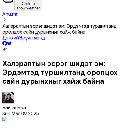
Click to
show weather
Anu.mn
Халзралтын эсрэг шидэт эм: Эрдэмтэд туршилтанд
оролцох сайн дурынхныг хайж байна
Дэлхий
Эрүүл мэнд
Халзралтын эсрэг шидэт эм:
Эрдэмтэд туршилтанд оролцох
сайн дурынхныг хайж байна
Байгалмаа
Sun Mar 09 2025