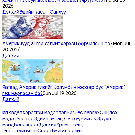
2026
Дэлхий
Эдийн засаг, Санхүү
Америкчууд англи хэлийг хэрхэн өөрчилсөн бэ?
Mon Jul
20 2026
Дэлхий
Яагаад Америк тивийг Колумбын нэрээр бус "Америк"
гэж нэрлэсэн бэ?
Sun Jul 19 2026
Дэлхий
Үйл явдал
Хэрэгтэй мэдээлэл
Бизнес лавлах
Онцлох
мэдээ
Улс төр
Эдийн засаг, Санхүү
Нийгэм
Эрүүл
мэнд
Боловсрол
Дэлхий
Урлаг соёл,
Энтэртайнмэнт
Спорт
Байгал орчин