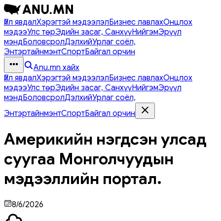
Үйл явдал
Хэрэгтэй мэдээлэл
Бизнес лавлах
Онцлох
мэдээ
Улс төр
Эдийн засаг, Санхүү
Нийгэм
Эрүүл
мэнд
Боловсрол
Дэлхий
Урлаг соёл,
Энтэртайнмэнт
Спорт
Байгал орчин
Anu.mn хайх
Үйл явдал
Хэрэгтэй мэдээлэл
Бизнес лавлах
Онцлох
мэдээ
Улс төр
Эдийн засаг, Санхүү
Нийгэм
Эрүүл
мэнд
Боловсрол
Дэлхий
Урлаг соёл,
Энтэртайнмэнт
Спорт
Байгал орчин
Америкийн нэгдсэн улсад
суугаа Монголчуудын
мэдээллийн портал.
8/6/2026