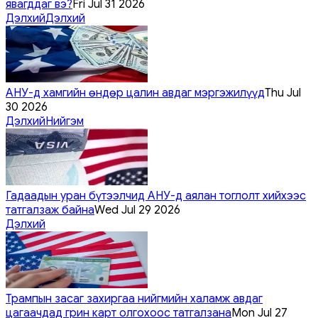
явагддаг вэ?
Fri Jul 31 2026
Дэлхий
Дэлхий
АНУ-д хамгийн өндөр цалин авдаг мэргэжилүүд
Thu Jul
30 2026
Дэлхий
Нийгэм
Гадаадын уран бүтээлчид АНУ-д аялан тоглолт хийхээс
татгалзаж байна
Wed Jul 29 2026
Дэлхий
Трампын засаг захиргаа нийгмийн халамж авдаг
цагаачдад грин карт олгохоос татгалзана
Mon Jul 27