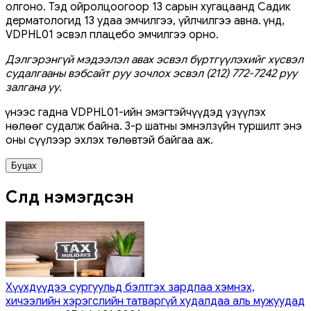
олгоно. Тэд ойролцоогоор 13 сарын хугацаанд Садик
дерматологид 13 удаа эмчилгээ, үйлчилгээ авна. Үүнд,
VDPHL01 эсвэл плацебо эмчилгээ орно.
Дэлгэрэнгүй мэдээлэл авах эсвэл бүртгүүлэхийг хүсвэл
судалгааны вэбсайт руу зочлох эсвэл (212) 772-7242 руу
залгана уу.
Үүнээс гадна VDPHL01-ийн эмэгтэйчүүдэд үзүүлэх
нөлөөг судалж байна. 3-р шатны эмнэлзүйн туршилт энэ
оны сүүлээр эхлэх төлөвтэй байгаа аж.
Буцах
Сүүлд нэмэгдсэн
Хүүхдүүдээ сургуульд бэлтгэх зардлаа хэмнэх,
хичээлийн хэрэгслийн татваргүй худалдаа аль мужуудад