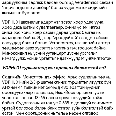
зарцуулснаа зарлаж байсан бөгөөд Veradermics саяхан
"өөрчлөгдсөн хувилбар" болох уудаг миноксидилийн
шахмалыг бүтээжээ.
VDPHL01 шахмалыг өдөрт нэг эсвэл хоёр удаа ууна.
Хоёр дахь шатны судалгаагаар, хүний үс эмчилгээ
хийснээс хойш хоёр сарын дараа ургаж байгаа нь
харагдсан байна. Эдгээр "ирээдүйтэй" өгөгдөл ойрын
саруудад бэлэн болно. Veradermics, нэг жилийн дотор
зөвшөөрөл авах хүсэлтээ гаргана гэж тооцож байна.
Миноксидил нь үсний уутанцарт цусны урсгалыг
нэмэгдүүлж, үсний ургалтыг идэвхжүүлдэг үйлчилгээтэй.
VDPHL01 туршилтанд хэн оролцох боломжтой вэ?
Садикийн Манхэттэн дэх оффис, Арьс судлалын төв нь,
VDPHL01-ийн 2/3-р шатны клиник туршилтыг явуулж буй
АНУ-ын 44 төвийн нэг бөгөөд 480 эрэгтэйчүүдийг
оролцуулахаар төлөвлөж, Нью-Йорк орчимын үс нь
унаж халзарсан 18-65 насны эрүүл эрчүүдийг хайж
байна. Судалгааны явцад үс 0.635-с доошгүй сантиметр
урттай болоход бэлэн байх сэтгэл зүйн бэлтгэлтэй байх
ёстой. Мөн оролцсоных нь төлөө нөхөн олговор