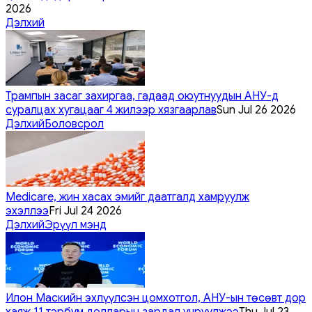
2026
Дэлхий
Трампын засаг захиргаа, гадаад оюутнуудын АНУ-д
суралцах хугацааг 4 жилээр хязгаарлав
Sun Jul 26 2026
Дэлхий
Боловсрол
Medicare, жин хасах эмийг даатгалд хамруулж
эхэллээ
Fri Jul 24 2026
Дэлхий
Эрүүл мэнд
Илон Маскийн эхлүүлсэн цомхотгол, АНУ-ын төсөвт дор
хаяж 11 тэрбум долларын зардал учруулжээ
Thu Jul 23