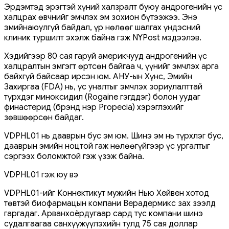
Эрдэмтэд эрэгтэй хүний ​​халзралт буюу андрогенийн үс
халцрах өвчнийг эмчлэх эм зохион бүтээжээ. Энэ
эмийнаюулгүй байдал, үр нөлөөг шалгах үндэсний
клиник туршилт эхэлж байна гэж NYPost мэдээлэв.
Хэдийгээр 80 сая гаруй америкчууд андрогенийн үс
халцралтын эмгэгт өртсөн байгаа ч, үүнийг эмчлэх арга
байхгүй байсаар ирсэн юм. АНУ-ын Хүнс, Эмийн
Захиргаа (FDA) нь, үс уналтыг эмчлэх зориулалттай
түрхдэг миноксидил (Rogaine гэгддэг) болон уудаг
финастерид (брэнд нэр Propecia) хэрэглэхийг
зөвшөөрсөн байдаг.
VDPHL01 нь дааврын бус эм юм. Шинэ эм нь түрхлэг бус,
дааврын эмийн ноцтой гаж нөлөөгүйгээр үс ургалтыг
сэргээх боломжтой гэж үзэж байна.
VDPHL01 гэж юу вэ
VDPHL01-ийг Коннектикут мужийн Нью Хейвен хотод
төвтэй биофармацын компани Верадермикс зах зээлд
гаргадаг. Арванхоёрдугаар сард тус компани шинэ
судалгаагаа санхүүжүүлэхийн тулд 75 сая доллар