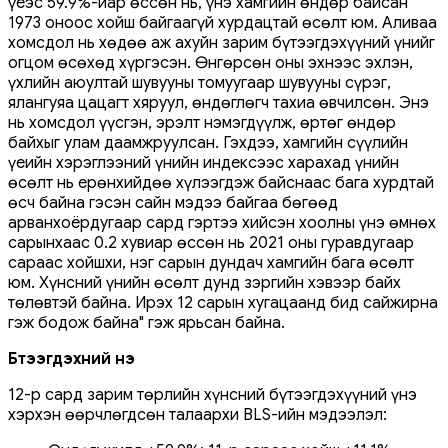
үеэс 59.9%-иар өссөн нь, үнэ хамгийн өндөр байсан
1973 оноос хойш байгаагүй хурдацтай өсөлт юм. Аливаа
хомсдол нь хөдөө аж ахуйн зарим бүтээгдэхүүний үнийг
огцом өсөхөд хүргэсэн. Өнгөрсөн оны эхнээс эхлэн,
үхлийн аюултай шувууны томуугаар шувууны сүрэг,
ялангуяа цацагт хяруул, өндөглөгч тахиа өвчилсөн. Энэ
нь хомсдол үүсгэн, эрэлт нэмэгдүүлж, өртөг өндөр
байхыг улам даамжруулсан. Гэхдээ, хамгийн сүүлийн
үеийн хэрэглээний үнийн индексээс харахад үнийн
өсөлт нь ерөнхийдөө хүлээгдэж байснаас бага хурдтай
өсч байна гэсэн сайн мэдээ байгаа бөгөөд
арванхоёрдугаар сард гэртээ хийсэн хоолны үнэ өмнөх
сарынхаас 0.2 хувиар өссөн нь 2021 оны гуравдугаар
сараас хойшхи, нэг сарын дундач хамгийн бага өсөлт
юм. Хүнсний үнийн өсөлт дунд зэргийн хэвээр байх
төлөвтэй байна. Ирэх 12 сарын хугацаанд бид сайжирна
гэж бодож байна" гэж ярьсан байна.
Бүтээгдэхүүний үнэ
12-р сард зарим төрлийн хүнсний бүтээгдэхүүний үнэ
хэрхэн өөрчлөгдсөн талаархи BLS-ийн мэдээлэл: