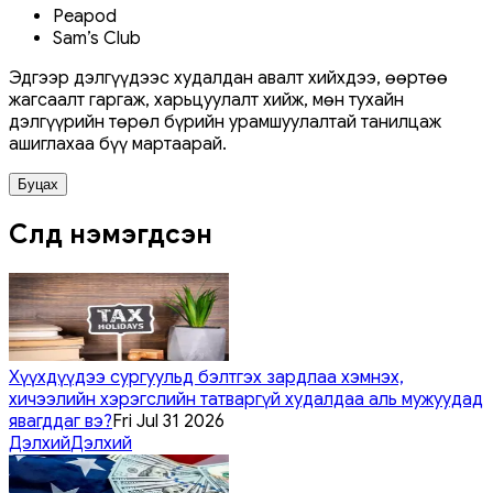
Peapod
Sam’s Club
Эдгээр дэлгүүдээс худалдан авалт хийхдээ, өөртөө
жагсаалт гаргаж, харьцуулалт хийж, мөн тухайн
дэлгүүрийн төрөл бүрийн урамшуулалтай танилцаж
ашиглахаа бүү мартаарай.
Буцах
Сүүлд нэмэгдсэн
Хүүхдүүдээ сургуульд бэлтгэх зардлаа хэмнэх,
хичээлийн хэрэгслийн татваргүй худалдаа аль мужуудад
явагддаг вэ?
Fri Jul 31 2026
Дэлхий
Дэлхий