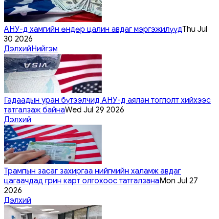
АНУ-д хамгийн өндөр цалин авдаг мэргэжилүүд
Thu Jul
30 2026
Дэлхий
Нийгэм
Гадаадын уран бүтээлчид АНУ-д аялан тоглолт хийхээс
татгалзаж байна
Wed Jul 29 2026
Дэлхий
Трампын засаг захиргаа нийгмийн халамж авдаг
цагаачдад грин карт олгохоос татгалзана
Mon Jul 27
2026
Дэлхий