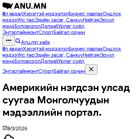
Үйл явдал
Хэрэгтэй мэдээлэл
Бизнес лавлах
Онцлох
мэдээ
Улс төр
Эдийн засаг, Санхүү
Нийгэм
Эрүүл
мэнд
Боловсрол
Дэлхий
Урлаг соёл,
Энтэртайнмэнт
Спорт
Байгал орчин
Anu.mn хайх
Үйл явдал
Хэрэгтэй мэдээлэл
Бизнес лавлах
Онцлох
мэдээ
Улс төр
Эдийн засаг, Санхүү
Нийгэм
Эрүүл
мэнд
Боловсрол
Дэлхий
Урлаг соёл,
Энтэртайнмэнт
Спорт
Байгал орчин
Америкийн нэгдсэн улсад
суугаа Монголчуудын
мэдээллийн портал.
8/3/2026