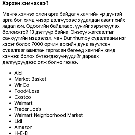
Хэрхэн хэмнэх вэ?
Мөнгө хэмнэх олон арга байдаг ч хамгийн үр дүнтэй
арга бол хямд үнээр дэлгүүрээс худалдан авалт хийх
явдал юм. Одоогийн байдлаар, үүнийг хэрэгжүүлэх
боломжтой 13 дэлгүүр байна. Энэхүү жагсаалтыг
санхүүгийн мэдээлэл, мөн Dunnhumby судалгааны нэг
хэсэг болох 7000 орчим өрхийн дунд явуулсан
судалгааг ашиглан гаргасан бөгөөд хамгийн хямд,
хэмнэж болох бүтээгдэхүүнүүдийг дараах
дэлгүүрүүдээс олж болно гэжээ.
Aldi
Market Basket
WinCo
Food4Less
Costco
Walmart
Trader Joe’s
Walmart Neighborhood Market
Lidl
Amazon
H-E-B