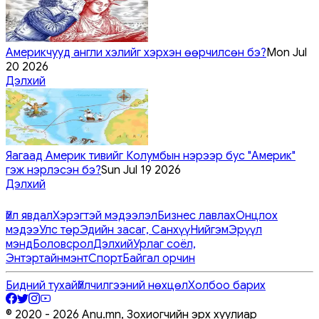
Америкчууд англи хэлийг хэрхэн өөрчилсөн бэ?
Mon Jul
20 2026
Дэлхий
Яагаад Америк тивийг Колумбын нэрээр бус "Америк"
гэж нэрлэсэн бэ?
Sun Jul 19 2026
Дэлхий
Үйл явдал
Хэрэгтэй мэдээлэл
Бизнес лавлах
Онцлох
мэдээ
Улс төр
Эдийн засаг, Санхүү
Нийгэм
Эрүүл
мэнд
Боловсрол
Дэлхий
Урлаг соёл,
Энтэртайнмэнт
Спорт
Байгал орчин
Бидний тухай
Үйлчилгээний нөхцөл
Холбоо барих
© 2020 -
2026
Anu.mn, Зохиогчийн эрх хуулиар