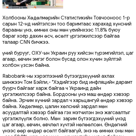
Холбооны Хөдөлмөрийн Статистикийн Товчооноос 1-р
сарын 12-нд нийтэлсэн тоо баримтаас харахад хүнсний
барааны үнэ, өмнөх оны мөн үеийнхээс 11.8% буюу
бараг хоёр дахин өсч, өсөлт үргэлжилсээр байгаа
талаар CNN бичжээ.
Үүний бурууг, ОХУ-ын Украин руу хийсэн түрэмгийлэл, цаг
агаар, өвчин эмгэг болон бусад олон хүчин зүйлтэй
холбон үзсэн байна.
Rabobank-ны хэрэглээний бүтээгдэхүүний ахлах
шинжээч Том Бэйли,- "Хэдийгээр бид инфляцийн дарамт
буурч байгааг харж байгаа ч Украинд дайн
үргэлжилсээр байна. Бордооны үнэ маш өндөр хэвээр
байна. Эрчим хүчний зардал ч харьцангуй өндөр хэвээр
байна. Хөдөлмөр, цалин хөлсний зардал мөн
асуудалтай хэвээр байгаа гэх мэтчилэн энэ жагсаалтыг
үргэлжлүүлж болно. Мөн зарим бүтээгдэхүүний үнэд
цаг агаар, өвчин, өвчлөл хүчтэй нөлөөлсөн. Өндөгний
үнээс өөр өндөр өсөлт байгаагүй, энэ нь өмнөх оны мөн