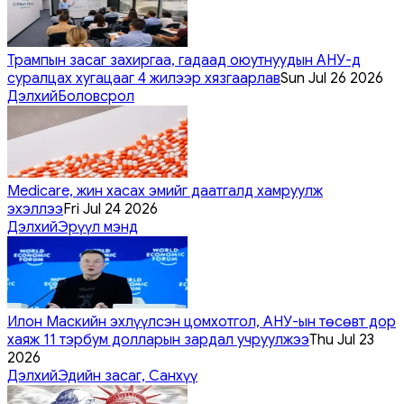
Трампын засаг захиргаа, гадаад оюутнуудын АНУ-д
суралцах хугацааг 4 жилээр хязгаарлав
Sun Jul 26 2026
Дэлхий
Боловсрол
Medicare, жин хасах эмийг даатгалд хамруулж
эхэллээ
Fri Jul 24 2026
Дэлхий
Эрүүл мэнд
Илон Маскийн эхлүүлсэн цомхотгол, АНУ-ын төсөвт дор
хаяж 11 тэрбум долларын зардал учруулжээ
Thu Jul 23
2026
Дэлхий
Эдийн засаг, Санхүү