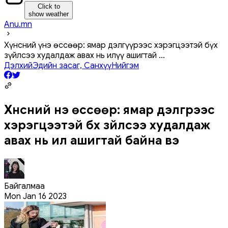
Click to
show weather
Anu.mn
Хүнсний үнэ өссөөр: ямар дэлгүүрээс хэрэгцээтэй бүх
зүйлсээ худалдаж авах нь илүү ашигтай
...
Дэлхий
Эдийн засаг, Санхүү
Нийгэм
Хүнсний үнэ өссөөр: ямар дэлгүүрээс
хэрэгцээтэй бүх зүйлсээ худалдаж
авах нь илүү ашигтай байна вэ
Байгалмаа
Mon Jan 16 2023