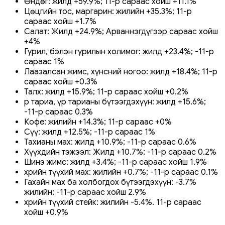
Өндөг: жилд +59.9%; 11-р сараас хойш +11.1%
Цөцгийн тос, маргарин: жилийн +35.3%; 11-р
сараас хойш +1.7%
Салат: Жилд +24.9%; Арваннэгдүгээр сараас хойш
+4%
Гурил, бэлэн гурилын холимог: жилд +23.4%; -11-р
сараас 1%
Лаазалсан жимс, хүнсний ногоо: жилд +18.4%; 11-р
сараас хойш +0.3%
Талх: жилд +15.9%; 11-р сараас хойш +0.2%
Үр тариа, үр тарианы бүтээгдэхүүн: жилд +15.6%;
-11-р сараас 0.3%
Кофе: жилийн +14.3%; 11-р сараас +0%
Сүү: жилд +12.5%; -11-р сараас 1%
Тахианы мах: жилд +10.9%; -11-р сараас 0.6%
Хүүхдийн тэжээл: Жилд +10.7%; -11-р сараас 0.2%
Шинэ жимс: жилд +3.4%; -11-р сараас хойш 1.9%
Үхрийн түүхий мах: жилийн +0.7%; -11-р сараас 0.1%
Гахайн мах ба холбогдох бүтээгдэхүүн: -3.7%
жилийн; -11-р сараас хойш 2.9%
Үхрийн түүхий стейк: жилийн -5.4%. 11-р сараас
хойш +0.9%