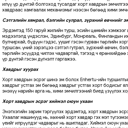
илүү үр дүнтэй болгоход тусалдаг хорт хавдрын эмчилгэ
хавдраас хамгаалах механизмыг нээсэн бөгөөд хими эмч
Сэтгэлийн хямрал, бэлгийн сулрал, зүрхний өвчнийг э
Эрдэмтэд 150 гаруй жилийн турш, эсийн цөмийн хэмжээг 
мэдээлэлд үндэслэн, Эдинбург, Монреаль, Финландын их 
булчирхай, бүдүүн гэдэс, уушиг гэсэн гурван төрлийн х
туршсан. Үүний зэрэгцээ сэтгэл гутрал, зүрхний өвчин, б
төрлийн эсүүдэд чиглэх чадвартай, тэгээд ч ерөнхийдөө
үр дүнтэй гэсэн дүгнэлт гаргажээ.
Хавдрыг хуурах
Хорт хавдрын эсрэг шинэ эм болох Enhertu-ийн туршилты
хавдрыг устгах эм бөгөөд хавдрыг устгах хорт бодисыг 
энэхүү нарийн арга нь, хими эмчилгээний биед үзүүлэх х
Хорт хавдрын эсрэг хиймэл оюун ухаан
Энэтхэгийн зарим тэргүүлэх эрдэмтэд, хорт хавдрын эсрэ
Ухаалаг машинууд нь, хөхний хорт хавдар гэх мэт түгээм
үеийг илрүүлдэг чадварыг нь ашигладаг. Хиймэл оюун уха