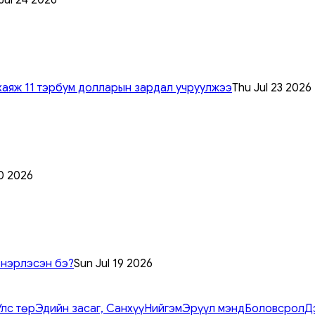
хаяж 11 тэрбум долларын зардал учруулжээ
Thu Jul 23 2026
0 2026
 нэрлэсэн бэ?
Sun Jul 19 2026
Улс төр
Эдийн засаг, Санхүү
Нийгэм
Эрүүл мэнд
Боловсрол
Д