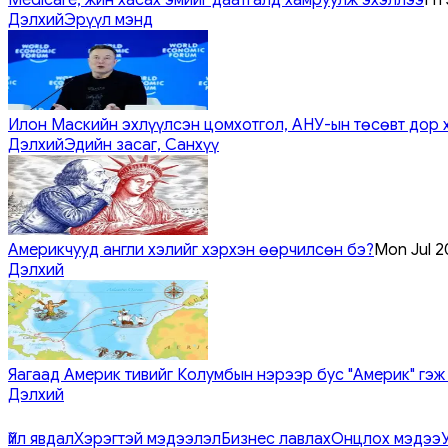
Дэлхий
Эрүүл мэнд
Илон Маскийн эхлүүлсэн цомхотгол, АНУ-ын төсөвт дор 
Дэлхий
Эдийн засаг, Санхүү
Америкчууд англи хэлийг хэрхэн өөрчилсөн бэ?
Mon Jul 2
Дэлхий
Яагаад Америк тивийг Колумбын нэрээр бус "Америк" гэж
Дэлхий
Үйл явдал
Хэрэгтэй мэдээлэл
Бизнес лавлах
Онцлох мэдээ