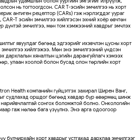
хавдрын удамшлын болон уургийн эмгэгийг илрүүлж,
олсон нь тогтоогдсон. CAR T-эсийн эмчилгээ нь хорт
мерик антиген рецептор (CARs) гэж нэрлэгддэг уураг
д, CAR-T эсийн эмчилгээ хийлгэсэн эхний хоёр өвчтөн
үр дүнтэй эмчилгээ, мөн том хэмжээний хавдрыг эмчлэх
шилтыг явуулдаг бөгөөд эдгээрийг ихэвчлэн цусны хорт
н эмчилгээ хийлгэжээ. Мөн энэ эмчилгээний үндсэн
эх дархлалын хяналтын цэгийн дарангуйлагч хэмээх
бөөр, улаан хоолой болон бусад олон төрлийн хорт
tron Health компанийн гүйцэтгэх захирал Ширен Ванг,
рыг судлахад оршдог бөгөөд хавдар бүр өвөрмөц шинж
үү нарийвчлалтай сонгох боломжтой болно. Онкологийн
лмаар гаж нөлөө бага үзүүлнэ. Энэ арга одоогоор
рүү булчирхайн хорт хавдрыг устгахад дархлаа эмчилгээг