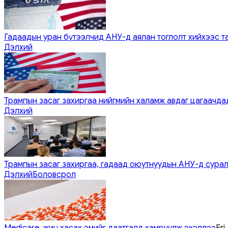
Гадаадын уран бүтээлчид АНУ-д аялан тоглолт хийхээс т
Дэлхий
Трампын засаг захиргаа нийгмийн халамж авдаг цагаачдад
Дэлхий
Трампын засаг захиргаа, гадаад оюутнуудын АНУ-д сурал
Дэлхий
Боловсрол
Medicare, жин хасах эмийг даатгалд хамруулж эхэллээ
Fri