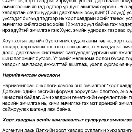
CAR-T нь, хорт хавдрыг илрүүлэх, устгах, дархлааны эсү
эмчилгээний явцад эдгээр үр дүнг ашиглаж сурсан. Энэ а
хавдартай өвчтөнүүдийн дархлааны эсүүдийг (Т эсүүд) ус
үүсгэдэг бөгөөд тэдгээр нь хорт хавдрын эсийг таньж, у
эмчилгээ хийлгэснээс хойш 12 жил эрүүл байна гэж мэдэг
ирээдүйтэй эмчилгээ гэж Хүнс, эмийн удирдах газраас х
Хоуп хотын ашгийн бус клиник судалгааны төв нь, хорт х
хавдар, дархлааны тогтолцооны өвчин, том хавдарыг эмч
дээр, дархлааны системийг саатуулдаг уургийн үйл ажил
шинэлэг эмийг бүтээв. Уг эмийг меланома болон бусад тө
хавдрыг эмчлэхэд амжилттай ашиглаж, үхэлд хүргэх өвчн
Нарийвчилсан онкологи
Нарийвчилсан онкологи хэмээх энэ эмчилгээг "хорт хавдр
Дэлхийн эдийн засгийн форумд зориулсан блогтоо, энэ 
чанартай байдаг. Эмч хавдрын генетикийн өөрчлөлтийн т
нарийн эмчилгээ нь, хими эмчилгээ гэх мэт ерөнхий эмчи
сайжруулах шатанд явж байна.
Хорт хавдрын эсийн хамгаалалтыг сулруулах эмчилгээ
Аргентин дахь Дэлхийн хорт хавдар судлалын хүрээлэнгий