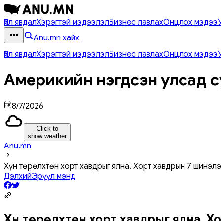
Үйл явдал
Хэрэгтэй мэдээлэл
Бизнес лавлах
Онцлох мэдээ
Anu.mn хайх
Үйл явдал
Хэрэгтэй мэдээлэл
Бизнес лавлах
Онцлох мэдээ
Америкийн нэгдсэн улсад с
8/7/2026
Click to
show weather
Anu.mn
Хүн төрөлхтөн хорт хавдрыг ялна. Хорт хавдрын 7 шинэлэ
Дэлхий
Эрүүл мэнд
Хүн төрөлхтөн хорт хавдрыг ялна. 