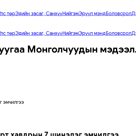
Улс төр
Эдийн засаг, Санхүү
Нийгэм
Эрүүл мэнд
Боловсрол
Д
Улс төр
Эдийн засаг, Санхүү
Нийгэм
Эрүүл мэнд
Боловсрол
Д
уугаа Монголчуудын мэдээл
г эмчилгээ
Хорт хавдрын 7 шинэлэг эмчилгээ