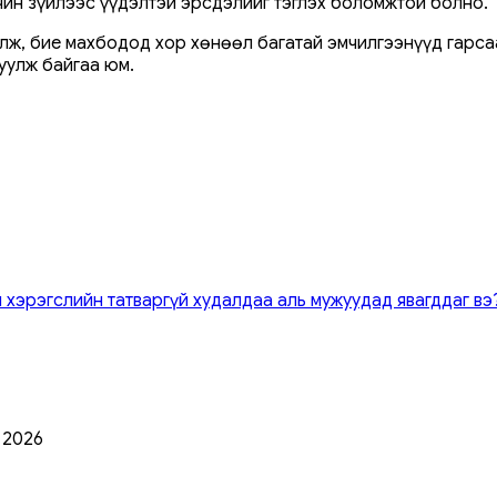
үчин зүйлээс үүдэлтэй эрсдэлийг тэглэх боломжтой болно.
лж, бие махбодод хор хөнөөл багатай эмчилгээнүүд гарсаа
уулж байгаа юм.
 хэрэгслийн татваргүй худалдаа аль мужуудад явагддаг вэ
0 2026