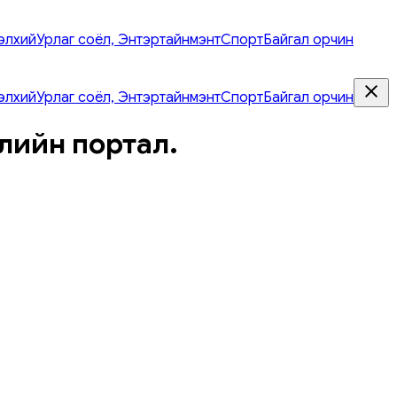
элхий
Урлаг соёл, Энтэртайнмэнт
Спорт
Байгал орчин
элхий
Урлаг соёл, Энтэртайнмэнт
Спорт
Байгал орчин
лийн портал.