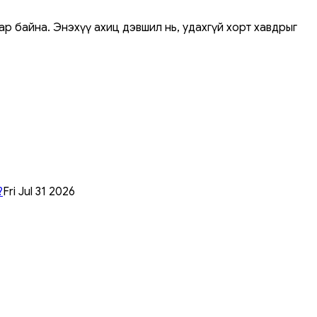
р байна. Энэхүү ахиц дэвшил нь, удахгүй хорт хавдрыг
?
Fri Jul 31 2026