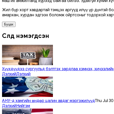
маш их амжилтанд хүрээд байгаа билээ. Удахгүй хүний ​​х
Жил бүр хорт хавдартай тэмцэх аргууд илүү үр дүнтэй бо
амархан, хурдан эдгээх боломж ойртсоныг тодорхой хар
Буцах
Сүүлд нэмэгдсэн
Хүүхдүүдээ сургуульд бэлтгэх зардлаа хэмнэх, хичээлийн
Дэлхий
Дэлхий
АНУ-д хамгийн өндөр цалин авдаг мэргэжилүүд
Thu Jul 3
Дэлхий
Нийгэм