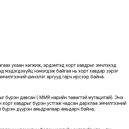
агаах ухаан хөгжиж, эрдэмтэд хорт хавдрыг эмчлэхэд
д мэдэгдэхүйц нэмэгдэж байгаа нь хорт хавдар зэрэг
 эмчилгээний шинэлэг аргууд гарч ирсээр байна.
ыг бүрэн давсан ( MMR нарийн төвөгтэй мутацитай). Энэ
йн хорт хавдрыг бүрэн устгаж чадсан дархлаа эмчилгээний
үй бүрэн дүүрэн амьдралаар амьдарч байна.