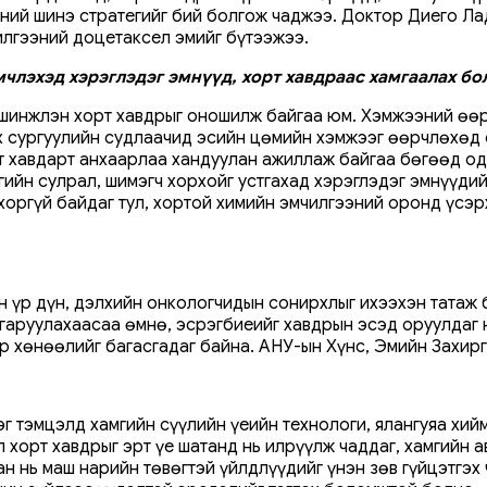
эний шинэ стратегийг бий болгож чаджээ. Доктор Диего Ла
илгээний доцетаксел эмийг бүтээжээ.
мчлэхэд хэрэглэдэг эмнүүд, хорт хавдраас хамгаалах б
шинжлэн хорт хавдрыг оношилж байгаа юм. Хэмжээний өөрч
сургуулийн судлаачид эсийн цөмийн хэмжээг өөрчлөхөд о
орт хавдарт анхаарлаа хандуулан ажиллаж байгаа бөгөөд о
элгийн сулрал, шимэгч хорхойг устгахад хэрэглэдэг эмнүүд
 хоргүй байдаг тул, хортой химийн эмчилгээний оронд үсэ
н үр дүн, дэлхийн онкологчидын сонирхлыг ихээхэн татаж 
ялгаруулахаасаа өмнө, эсрэгбиеийг хавдрын эсэд оруулдаг
ор хөнөөлийг багасгадаг байна. АНУ-ын Хүнс, Эмийн Захирг
г тэмцэлд хамгийн сүүлийн үеийн технологи, ялангуяа хийм
эл хорт хавдрыг эрт үе шатанд нь илрүүлж чаддаг, хамгийн
ан нь маш нарийн төвөгтэй үйлдлүүдийг үнэн зөв гүйцэтгэ