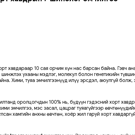
т хавдараар 10 сая орчим хүн нас барсан байна. Гэвч ан
 шинжлэх ухааны мэдлэг, молекул болон генетикийн түвшин
айна. Хими, туяа эмчилгээнүүд илүү эрсдэл, аюулгүй болж,
илтанд оролцогчдын 100% нь, бүдүүн гэдэсний хорт хавдр
 хими эмчилгээ, мэс засал, цацраг туяагүйгээр өвчтөнүүди
лсан хамгийн анхны өвчтөн, хоёр жил гаруй хорт хавдарг