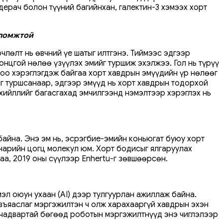
дерач болон түүний багийнхан, галектин-3 хэмээх хорт
оломжтой
лөлт нь өвчний үе шатыг илтгэнэ. Тиймээс эдгээр
нцгой нөлөө үзүүлэх эмийг туршиж эхэлжээ. Гол нь түрүү
доо хэрэглэгдэж байгаа хорт хавдрын эмүүдийн үр нөлөөг
ийг туршсанаар, эдгээр эмүүд нь хорт хавдрын тодорхой
рхийллийг багасгахад эмчилгээнд нэмэлтээр хэрэглэх нь
байна. Энэ эм нь, эсрэгбие-эмийн коньюгат буюу хорт
 нарийн цогц молекул юм. Хорт бодисыг ялгаруулах
аа, 2019 оны сүүлээр Enhertu-г зөвшөөрсөн.
эл оюун ухаан (AI) дээр тулгуурлан ажиллаж байна.
 авъяаслаг мэргэжилтэн ч олж харахааргүй хавдрын эхэн
х чадвартай бөгөөд роботын мэргэжилтнүүд энэ чиглэлээр