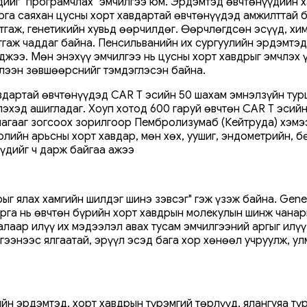
үдийг "програмчлах" эмчилгээ юм. Эрдэмтэд өвчтөнүүдийн 
рга саяхан цусны хорт хавдартай өвчтөнүүдэд амжилттай б
тгаж, генетикийн хувьд өөрчилдөг. Өөрчлөгдсөн эсүүд, хи
стгаж чаддаг байна. Пенсильванийн их сургуулийн эрдэмтэ
джээ. Мөн энэхүү эмчилгээ нь цусны хорт хавдрыг эмчлэх 
үлээн зөвшөөрснийг тэмдэглэсэн байна.
авдартай өвчтөнүүдэд CAR T эсийн 50 шахам эмнэлзүйн тур
лэхэд ашигладаг. Хоуп хотод 600 гаруй өвчтөн CAR T эсий
лагааг зогсоох зорилгоор Пембролизумаб (Кейтруда) хэмэ
рлийн арьсны хорт хавдар, мөн хөх, уушиг, эндометрийн, 
үүдийг ч дарж байгаа ажээ
ыг ялах хамгийн шилдэг шинэ зэвсэг" гэж үзэж байна. Gene
арга нь өвчтөн бүрийн хорт хавдрын молекулын шинж чана
алаар илүү их мэдээлэл авах тусам эмчилгээний аргыг ил
лгээнээс ялгаатай, эрүүл эсэд бага хор хөнөөл учруулж, у
н эрдэмтэд, хорт хавдрын түрэмгий төрлүүд, ялангуяа тү