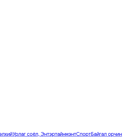
элхий
Урлаг соёл, Энтэртайнмэнт
Спорт
Байгал орчин