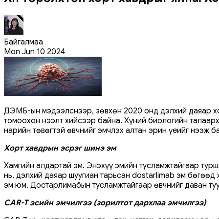
Байгалмаа
Mon Jun 10 2024
ДЭМБ-ын мэдээлснээр, зөвхөн 2020 онд дэлхий даяар хор
томоохон нээлт хийсээр байна. Хүний биологийн талаарх
нарийн төвөгтэй өвчнийг эмчлэх алтан эрин үеийг нээж б
Хорт хавдрын эсрэг шинэ эм
Хамгийн алдартай эм. Энэхүү эмийн тусламжтайгаар турш
нь, дэлхий даяар шуугиан тарьсан dostarlimab эм бөгөөд
эм юм. Достарлимабын тусламжтайгаар өвчнийг даван туу
CAR-T эсийн эмчилгээ (зорилтот дархлаа эмчилгээ)