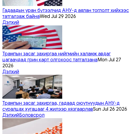
Гадаадын уран бүтээлчид АНУ-д аялан тоглолт хийхээс
татгалзаж байна
Wed Jul 29 2026
Дэлхий
Трампын засаг захиргаа нийгмийн халамж авдаг
цагаачдад грин карт олгохоос татгалзана
Mon Jul 27
2026
Дэлхий
Трампын засаг захиргаа, гадаад оюутнуудын АНУ-д
суралцах хугацааг 4 жилээр хязгаарлав
Sun Jul 26 2026
Дэлхий
Боловсрол