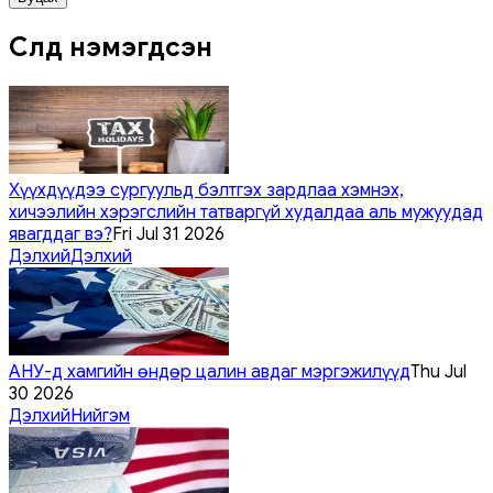
Сүүлд нэмэгдсэн
Хүүхдүүдээ сургуульд бэлтгэх зардлаа хэмнэх,
хичээлийн хэрэгслийн татваргүй худалдаа аль мужуудад
явагддаг вэ?
Fri Jul 31 2026
Дэлхий
Дэлхий
АНУ-д хамгийн өндөр цалин авдаг мэргэжилүүд
Thu Jul
30 2026
Дэлхий
Нийгэм