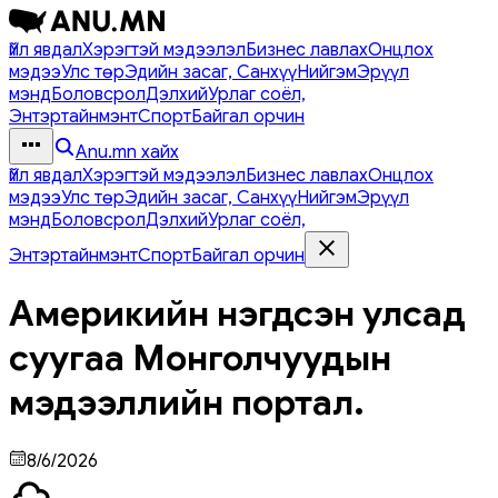
Үйл явдал
Хэрэгтэй мэдээлэл
Бизнес лавлах
Онцлох
мэдээ
Улс төр
Эдийн засаг, Санхүү
Нийгэм
Эрүүл
мэнд
Боловсрол
Дэлхий
Урлаг соёл,
Энтэртайнмэнт
Спорт
Байгал орчин
Anu.mn хайх
Үйл явдал
Хэрэгтэй мэдээлэл
Бизнес лавлах
Онцлох
мэдээ
Улс төр
Эдийн засаг, Санхүү
Нийгэм
Эрүүл
мэнд
Боловсрол
Дэлхий
Урлаг соёл,
Энтэртайнмэнт
Спорт
Байгал орчин
Америкийн нэгдсэн улсад
суугаа Монголчуудын
мэдээллийн портал.
8/6/2026