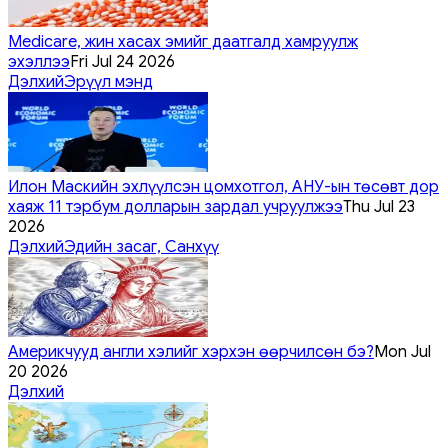
Medicare, жин хасах эмийг даатгалд хамруулж
эхэллээ
Fri Jul 24 2026
Дэлхий
Эрүүл мэнд
Илон Маскийн эхлүүлсэн цомхотгол, АНУ-ын төсөвт дор
хаяж 11 тэрбум долларын зардал учруулжээ
Thu Jul 23
2026
Дэлхий
Эдийн засаг, Санхүү
Америкчууд англи хэлийг хэрхэн өөрчилсөн бэ?
Mon Jul
20 2026
Дэлхий