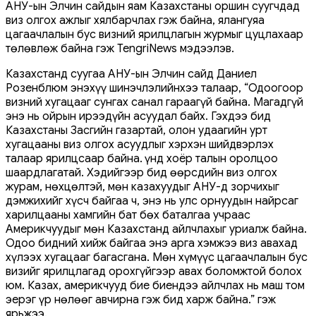
АНУ-ын Элчин сайдын яам Казахстаны оршин суугчдад
виз олгох ажлыг хялбарчлах гэж байна, ялангуяа
цагаачлалын бус визний ярилцлагын журмыг цуцлахаар
төлөвлөж байна гэж TengriNews мэдээлэв.
Казахстанд суугаа АНУ-ын Элчин сайд Даниел
Розенблюм энэхүү шинэчлэлийнхээ талаар, “Одоогоор
визний хугацааг сунгах санал гараагүй байна. Магадгүй
энэ нь ойрын ирээдүйн асуудал байх. Гэхдээ бид
Казахстаны Засгийн газартай, олон удаагийн урт
хугацааны виз олгох асуудлыг хэрхэн шийдвэрлэх
талаар ярилцсаар байна. Үүнд хоёр талын оролцоо
шаардлагатай. Хэдийгээр бид өөрсдийн виз олгох
журам, нөхцөлтэй, мөн казахуудыг АНУ-д зорчихыг
дэмжихийг хүсч байгаа ч, энэ нь улс орнуудын найрсаг
харилцааны хамгийн бат бөх баталгаа учраас
Америкчуудыг мөн Казахстанд айлчлахыг уриалж байна.
Одоо бидний хийж байгаа энэ арга хэмжээ виз авахад
хүлээх хугацааг багасгана. Мөн хүмүүс цагаачлалын бус
визийг ярилцлагад орохгүйгээр авах боломжтой болох
юм. Казах, америкчууд бие биендээ айлчлах нь маш том
эерэг үр нөлөөг авчирна гэж бид харж байна.” гэж
ярьжээ.