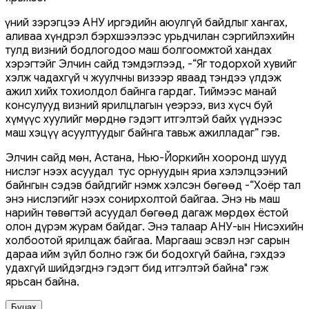
Үүний зэрэгцээ АНУ иргэдийн аюулгүй байдлыг хангах,
аливаа хүндрэл бэрхшээлээс урьдчилан сэргийлэхийн
тулд визний бодлогодоо маш болгоомжтой хандах
хэрэгтэйг Элчин сайд тэмдэглээд, -“Яг тодорхой хувийг
хэлж чадахгүй ч жуулчны визээр яваад тэндээ үлдэж
ажил хийх тохиолдол байнга гардаг. Тиймээс манай
консулууд визний ярилцлагын үеэрээ, виз хүсч буй
хүмүүс хуулийг мөрднө гэдэгт итгэлтэй байх үүднээс
маш хэцүү асуултуудыг байнга тавьж ажилладаг” гэв.
Элчин сайд мөн, Астана, Нью-Йоркийн хооронд шууд
нислэг нээх асуудал тус орнуудын яриа хэлэлцээний
байнгын сэдэв байдгийг нэмж хэлсэн бөгөөд -“Хоёр тал
энэ нислэгийг нээх сонирхолтой байгаа. Энэ нь маш
нарийн төвөгтэй асуудал бөгөөд дагаж мөрдөх ёстой
олон дүрэм журам байдаг. Энэ талаар АНУ-ын Нисэхийн
холбоотой ярилцаж байгаа. Маргааш эсвэл нэг сарын
дараа ийм зүйл болно гэж би бодохгүй байна, гэхдээ
удахгүй шийдэгднэ гэдэгт бид итгэлтэй байна" гэж
ярьсан байна.
Буцах