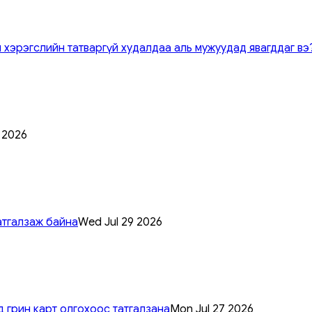
 хэрэгслийн татваргүй худалдаа аль мужуудад явагддаг вэ
0 2026
атгалзаж байна
Wed Jul 29 2026
 грин карт олгохоос татгалзана
Mon Jul 27 2026