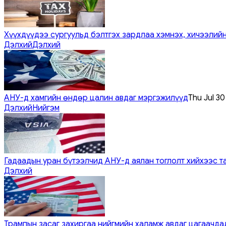
Хүүхдүүдээ сургуульд бэлтгэх зардлаа хэмнэх, хичээлийн
Дэлхий
Дэлхий
АНУ-д хамгийн өндөр цалин авдаг мэргэжилүүд
Thu Jul 3
Дэлхий
Нийгэм
Гадаадын уран бүтээлчид АНУ-д аялан тоглолт хийхээс т
Дэлхий
Трампын засаг захиргаа нийгмийн халамж авдаг цагаачдад