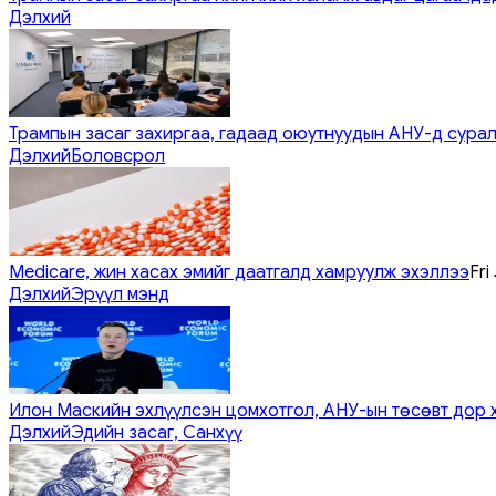
Дэлхий
Трампын засаг захиргаа, гадаад оюутнуудын АНУ-д сурал
Дэлхий
Боловсрол
Medicare, жин хасах эмийг даатгалд хамруулж эхэллээ
Fri
Дэлхий
Эрүүл мэнд
Илон Маскийн эхлүүлсэн цомхотгол, АНУ-ын төсөвт дор 
Дэлхий
Эдийн засаг, Санхүү