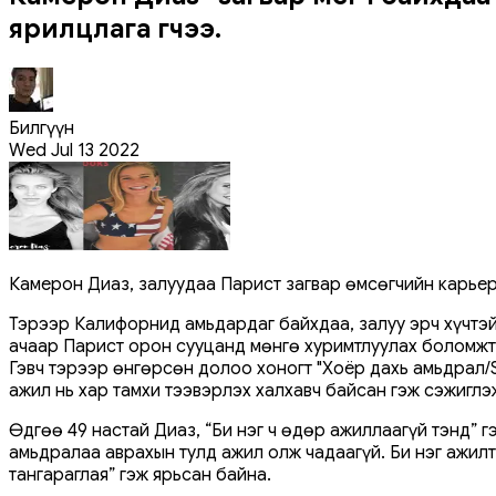
ярилцлага өгчээ.
Билгүүн
Wed Jul 13 2022
Камерон Диаз, залуудаа Парист загвар өмсөгчийн карьера
Тэрээр Калифорнид амьдардаг байхдаа, залуу эрч хүчтэй
ачаар Парист орон сууцанд мөнгө хуримтлуулах боломжт
Гэвч тэрээр өнгөрсөн долоо хоногт "Хоёр дахь амьдрал/
ажил нь хар тамхи тээвэрлэх халхавч байсан гэж сэжиглэ
Өдгөө 49 настай Диаз, “Би нэг ч өдөр ажиллаагүй тэнд” г
амьдралаа аврахын тулд ажил олж чадаагүй. Би нэг ажил
тангараглая” гэж ярьсан байна.