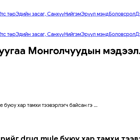
Улс төр
Эдийн засаг, Санхүү
Нийгэм
Эрүүл мэнд
Боловсрол
Д
Улс төр
Эдийн засаг, Санхүү
Нийгэм
Эрүүл мэнд
Боловсрол
Д
уугаа Монголчуудын мэдээл
e буюу хар тамхи тээвэрлэгч байсан гэ
...
 өөрийгөө drug mule буюу хар тамхи тэ