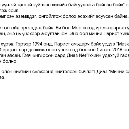
 үүнтэй төстэй зүйлээс хилийн байгууллага байсан байх" г
гэж ярив.
 хэн эзэмшдэг, онгойлгож болох эсэхийг асуусан байна. Т
с толгойд эргэлдэж байв. Би бол Мороккод ирсэн шаргал үс
ан, энэ нь үнэхээр аюултай юм. Энэ бол миний Парист хий
үрэв. Тэрээр 1994 онд, Парист амьдарч байх үедээ "Mask"
өмбөрцөгт нэр дэвшиж олон улсын од болсон билээ. 2018 
 авсан. Гэвч өнгөрсөн сард Диаз Netflix-ийн удахгүй гара
х болно.
 олон нийтийн сүлжээнд нийтэлсэн бичлэгт Диаз "Миний сэ
ээ.