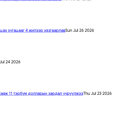
цах хугацааг 4 жилээр хязгаарлав
Sun Jul 26 2026
 Jul 24 2026
хаяж 11 тэрбум долларын зардал учруулжээ
Thu Jul 23 2026