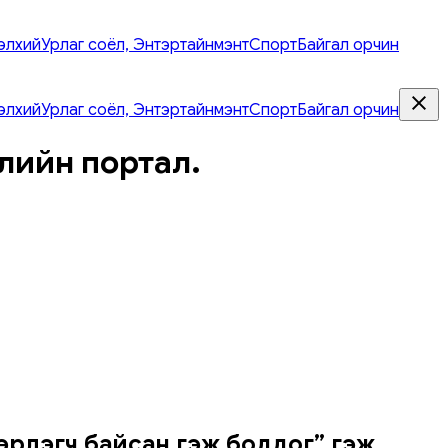
элхий
Урлаг соёл, Энтэртайнмэнт
Спорт
Байгал орчин
элхий
Урлаг соёл, Энтэртайнмэнт
Спорт
Байгал орчин
лийн портал.
эвэрлэгч байсан гэж боддог” гэж