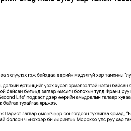
а эхлүүлэх гэж байхдаа өөрийн мэдэлгүй хар тамхины "луу
, дэлхий ертөнцийг үзэх хүсэл эрмэлзэлтэй нэгэн байсан 
ой байсан бөгөөд загвар өмсөгч болохын тулд Франц руу 
Second Life" подкаст дээр өөрийн амьдралын талаар хува
ж байгаа тухайгаа ярьжээ.
эж Парист загвар өмсөгчөөр сонгогдсон тухайгаа яриад, “Б
тай болсон ч үнэхээр би өөрийгөө Морокко улс руу хар та