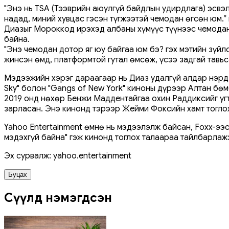
"Энэ нь TSA (Тээврийн аюулгүй байдлын удирдлага) эсвэл
надад, миний хувцас гэсэн түгжээтэй чемодан өгсөн юм.” 
Диазыг Мороккод ирэхэд албаны хүмүүс түүнээс чемоданыг
байна.
"Энэ чемодан дотор яг юу байгаа юм бэ? гэх мэтийн зүйл
жинсэн өмд, платформтой гутал өмсөж, үсээ задгай тавьс
Мэдээжийн хэрэг дараагаар нь Диаз удалгүй алдар нэрд х
Sky" болон "Gangs of New York" киноны дүрээр Алтан б
2019 онд нөхөр Бенжи Маддентайгаа охин Раддиксийг угтан
зарласан. Энэ кинонд тэрээр Жейми Фоксийн хамт тогло
Yahoo Entertainment өмнө нь мэдээлэлж байсан, Foxx-ээс
мэдэхгүй байна" гэж кинонд тоглох талаараа тайлбарлаж
Эх сурвалж: yahoo.entertainment
Буцах
Сүүлд нэмэгдсэн