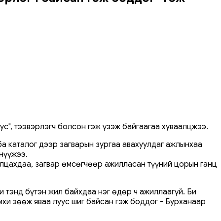
с", тээвэрлэгч болсон гэж үзэж байгаагаа хуваалцжээ.
ба каталог дээр загварын зургаа авахуулдаг ажлынхаа
нүүжээ.
алцахдаа, загвар өмсөгчөөр ажилласан түүний цорын ганц
и тэнд бүтэн жил байхдаа нэг өдөр ч ажиллаагүй. Би
мхи зөөж яваа луус шиг байсан гэж боддог - Бурханаар