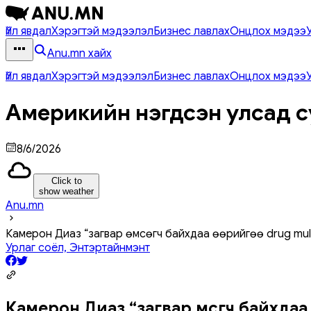
Үйл явдал
Хэрэгтэй мэдээлэл
Бизнес лавлах
Онцлох мэдээ
Anu.mn хайх
Үйл явдал
Хэрэгтэй мэдээлэл
Бизнес лавлах
Онцлох мэдээ
Америкийн нэгдсэн улсад с
8/6/2026
Click to
show weather
Anu.mn
Камерон Диаз “загвар өмсөгч байхдаа өөрийгөө drug mul
Урлаг соёл, Энтэртайнмэнт
Камерон Диаз “загвар өмсөгч байхдаа