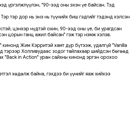
ээд үргэлжлүүлэн, "90-ээд оны эхэн үе байсан. Тэд
эр тэр дор нь энэ нь түүнийх биш гэдгийг тэдэнд хэлсэн
тэй, цэнхэр нүдтэй охин, 90-ээд оны үе, би урагдсан
сэн цорын ганц ажил байсан" гэж тэр нэмж хэлэв.
 кинонд Жим Кэрритэй хамт дүр бүтээж, удалгүй "Vanilla
онд тэрээр Холливудаас зодог тайлахаар шийдсэн бөгөөд
х "Back in Action" уран сайхны кинонд эргэн орохоо
тгэл хөдөлж байна, гэхдээ би үүнийг яаж хийхээ