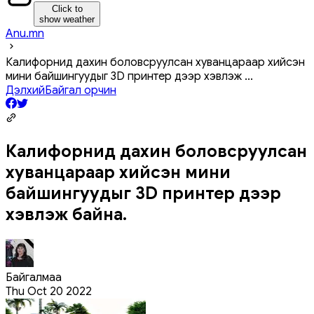
Click to
show weather
Anu.mn
Калифорнид дахин боловсруулсан хуванцараар хийсэн
мини байшингуудыг 3D принтер дээр хэвлэж
...
Дэлхий
Байгал орчин
Калифорнид дахин боловсруулсан
хуванцараар хийсэн мини
байшингуудыг 3D принтер дээр
хэвлэж байна.
Байгалмаа
Thu Oct 20 2022