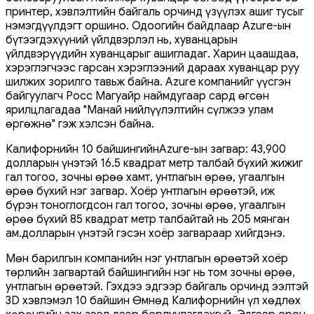
принтер, хэвлэлтийн байгаль орчинд үзүүлэх ашиг тусыг
нэмэгдүүлдэгт оршино. Одоогийн байдлаар Azure-ын
бүтээгдэхүүний үйлдвэрлэл нь, хуванцарын
үйлдвэрүүдийн хуванцарыг ашигладаг. Харин цаашдаа,
хэрэглэгчээс гарсан хэрэглээний дараах хуванцар руу
шилжих зорилго тавьж байна. Azure компанийг үүсгэн
байгуулагч Росс Магуайр наймдугаар сард өгсөн
ярилцлагадаа "Манай нийлүүлэлтийн сүлжээ улам
өргөжнө" гэж хэлсэн байна.
Калифорнийн 10 байшингийнAzure-ын загвар: 43,900
долларын үнэтэй 16.5 квадрат метр талбай бүхий жижиг
гал тогоо, зочны өрөө хамт, унтлагын өрөө, угаалгын
өрөө бүхий нэг загвар. Хоёр унтлагын өрөөтэй, иж
бүрэн тоноглогдсон гал тогоо, зочны өрөө, угаалгын
өрөө бүхий 85 квадрат метр талбайтай нь 205 мянган
ам.долларын үнэтэй гэсэн хоёр загвараар хийгдэнэ.
Мөн барилгын компанийн нэг унтлагын өрөөтэй хоёр
төрлийн загвартай байшингийн нэг нь том зочны өрөө,
унтлагын өрөөтэй. Гэхдээ эдгээр байгаль орчинд ээлтэй
3D хэвлэмэл 10 байшин Өмнөд Калифорнийн үл хөдлөх