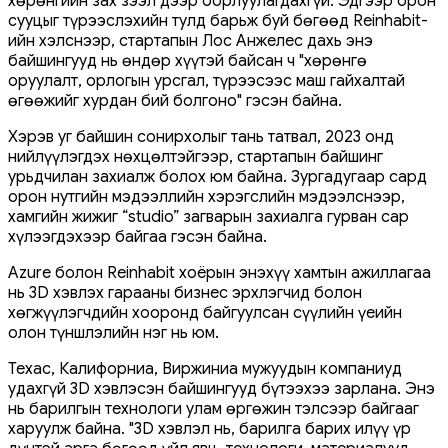
хөрөнгийн зах зээл дээр борлуулагдахгүй. Эдгээр орон
сууцыг түрээслэхийн тулд барьж буй бөгөөд Reinhabit-
ийн хэлснээр, стартапын Лос Анжелес дахь энэ
байшингууд нь өндөр хүүтэй байсан ч "хөрөнгө
оруулалт, орлогын урсгал, түрээсээс маш гайхалтай
өгөөжийг хурдан бий болгоно" гэсэн байна.
Хэрэв уг байшин сонирхолыг тань татвал, 2023 онд
нийлүүлэгдэх нөхцөлтэйгээр, стартапын байшинг
урьдчилан захиалж болох юм байна. Зургадугаар сард
орон нутгийн мэдээллийн хэрэгслийн мэдээлснээр,
хамгийн жижиг “studio” загварын захиалга гурван сар
хүлээгдэхээр байгаа гэсэн байна.
Azure болон Reinhabit хоёрын энэхүү хамтын ажиллагаа
нь 3D хэвлэх гарааны бизнес эрхлэгчид болон
хөгжүүлэгчдийн хооронд байгуулсан сүүлийн үеийн
олон түншлэлийн нэг нь юм.
Техас, Калифорниа, Виржиниа мужуудын компаниуд
удахгүй 3D хэвлэсэн байшингууд бүтээхээ зарлана. Энэ
нь барилгын технологи улам өргөжин тэлсээр байгааг
харуулж байна. "3D хэвлэл нь, барилга барих илүү үр