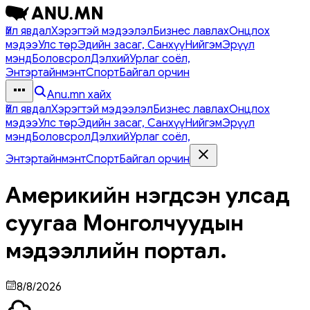
Үйл явдал
Хэрэгтэй мэдээлэл
Бизнес лавлах
Онцлох
мэдээ
Улс төр
Эдийн засаг, Санхүү
Нийгэм
Эрүүл
мэнд
Боловсрол
Дэлхий
Урлаг соёл,
Энтэртайнмэнт
Спорт
Байгал орчин
Anu.mn хайх
Үйл явдал
Хэрэгтэй мэдээлэл
Бизнес лавлах
Онцлох
мэдээ
Улс төр
Эдийн засаг, Санхүү
Нийгэм
Эрүүл
мэнд
Боловсрол
Дэлхий
Урлаг соёл,
Энтэртайнмэнт
Спорт
Байгал орчин
Америкийн нэгдсэн улсад
суугаа Монголчуудын
мэдээллийн портал.
8/8/2026