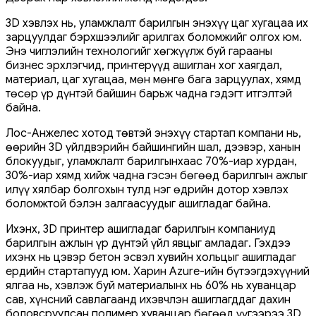
3D хэвлэх нь, уламжлалт барилгын энэхүү цаг хугацаа их
зарцуулдаг бэрхшээлийг арилгах боломжийг олгох юм.
Энэ чиглэлийн технологийг хөгжүүлж буй гарааны
бизнес эрхлэгчид, принтерүүд ашиглан хог хаягдал,
материал, цаг хугацаа, мөн мөнгө бага зарцуулах, хямд
төсөр үр дүнтэй байшин барьж чадна гэдэгт итгэлтэй
байна.
Лос-Анжелес хотод төвтэй энэхүү стартап компани нь,
өөрийн 3D үйлдвэрийн байшингийн шал, дээвэр, ханын
блокуудыг, уламжлалт барилгынхаас 70%-иар хурдан,
30%-иар хямд хийж чадна гэсэн бөгөөд барилгын ажлыг
илүү хялбар болгохын тулд нэг өдрийн дотор хэвлэх
боломжтой бэлэн залгаасуудыг ашигладаг байна.
Ихэнх, 3D принтер ашигладаг барилгын компаниуд
барилгын ажлын үр дүнтэй үйл явцыг амладаг. Гэхдээ
ихэнх нь цэвэр бетон эсвэл хувийн хольцыг ашигладаг
ердийн стартапууд юм. Харин Azure-ийн бүтээгдэхүүний
ялгаа нь, хэвлэж буй материалынх нь 60% нь хуванцар
сав, хүнсний савлагаанд ихэвчлэн ашиглагддаг дахин
боловсруулсан полимер хуванцар бөгөөд үүгээрээ 3D