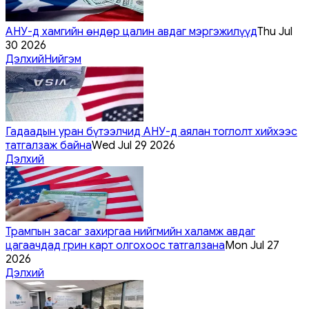
АНУ-д хамгийн өндөр цалин авдаг мэргэжилүүд
Thu Jul
30 2026
Дэлхий
Нийгэм
Гадаадын уран бүтээлчид АНУ-д аялан тоглолт хийхээс
татгалзаж байна
Wed Jul 29 2026
Дэлхий
Трампын засаг захиргаа нийгмийн халамж авдаг
цагаачдад грин карт олгохоос татгалзана
Mon Jul 27
2026
Дэлхий