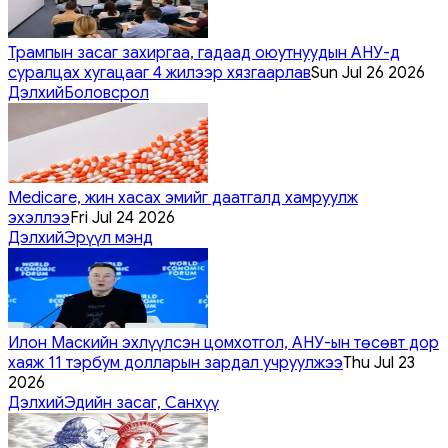
Трампын засаг захиргаа, гадаад оюутнуудын АНУ-д
суралцах хугацааг 4 жилээр хязгаарлав
Sun Jul 26 2026
Дэлхий
Боловсрол
Medicare, жин хасах эмийг даатгалд хамруулж
эхэллээ
Fri Jul 24 2026
Дэлхий
Эрүүл мэнд
Илон Маскийн эхлүүлсэн цомхотгол, АНУ-ын төсөвт дор
хаяж 11 тэрбум долларын зардал учруулжээ
Thu Jul 23
2026
Дэлхий
Эдийн засаг, Санхүү