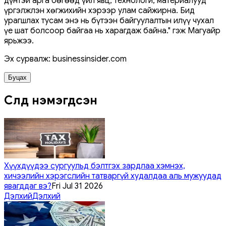
дүнтэй арга бөгөөд үйл явц, технологи, материалууд
үргэлжлэн хөгжихийн хэрээр улам сайжирна. Бид
урагшлах тусам энэ нь бүтээн байгуулалтын илүү чухал
үе шат болсоор байгаа нь харагдаж байна." гэж Магуайр
ярьжээ.
Эх сурвалж: businessinsider.com
Буцах
Сүүлд нэмэгдсэн
Хүүхдүүдээ сургуульд бэлтгэх зардлаа хэмнэх,
хичээлийн хэрэгслийн татваргүй худалдаа аль мужуудад
явагддаг вэ?
Fri Jul 31 2026
Дэлхий
Дэлхий