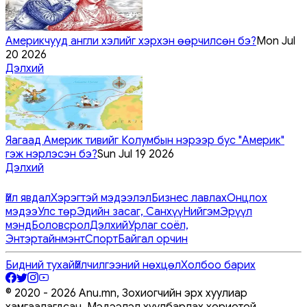
Америкчууд англи хэлийг хэрхэн өөрчилсөн бэ?
Mon Jul
20 2026
Дэлхий
Яагаад Америк тивийг Колумбын нэрээр бус "Америк"
гэж нэрлэсэн бэ?
Sun Jul 19 2026
Дэлхий
Үйл явдал
Хэрэгтэй мэдээлэл
Бизнес лавлах
Онцлох
мэдээ
Улс төр
Эдийн засаг, Санхүү
Нийгэм
Эрүүл
мэнд
Боловсрол
Дэлхий
Урлаг соёл,
Энтэртайнмэнт
Спорт
Байгал орчин
Бидний тухай
Үйлчилгээний нөхцөл
Холбоо барих
© 2020 -
2026
Anu.mn, Зохиогчийн эрх хуулиар
хамгаалагдсан. Мэдээлэл хуулбарлах хориотой.