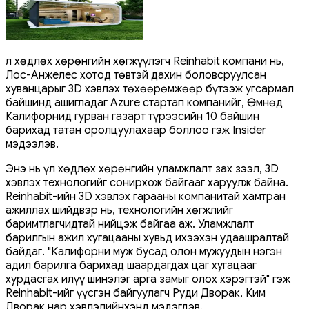
Үл хөдлөх хөрөнгийн хөгжүүлэгч Reinhabit компани нь,
Лос-Анжелес хотод төвтэй дахин боловсруулсан
хуванцарыг 3D хэвлэх төхөөрөмжөөр бүтээж угсармал
байшинд ашигладаг Azure стартап компанийг, Өмнөд
Калифорнид гурван газарт түрээсийн 10 байшин
барихад татан оролцуулахаар боллоо гэж Insider
мэдээлэв.
Энэ нь үл хөдлөх хөрөнгийн уламжлалт зах зээл, 3D
хэвлэх технологийг сонирхож байгааг харуулж байна.
Reinhabit-ийн 3D хэвлэх гарааны компанитай хамтран
ажиллах шийдвэр нь, технологийн хөгжлийг
баримтлагчидтай нийцэж байгаа аж. Уламжлалт
барилгын ажил хугацааны хувьд ихээхэн удаашралтай
байдаг. "Калифорни муж бусад олон мужуудын нэгэн
адил барилга барихад шаардагдах цаг хугацааг
хурдасгах илүү шинэлэг арга замыг олох хэрэгтэй" гэж
Reinhabit-ийг үүсгэн байгуулагч Руди Дворак, Ким
Дворак нар хэвлэлийнхэнд мэдэгдэв.