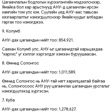
Цагаачлалын бодлогын хүрээлэнгийн мэдээлснээр,
Ямайка бол хар арьстнууд АНУ-д цагаачлан ирсэн
хамгийн том улс юм. Сүүлийн үед АНУ-аас тавьсан
хязгаарлалтыг нэмэгдүүлснээр Ямайкчуудыг албадан
гаргах тоо нэмэгджээ.
9. Колумб
АНУ-дах цагаачдын нийт тоо: 854,921.
Саяхан Колумб улс, АНУ-ыг цагаачидтай харьцахдаа
"харгис" үг хэллэг хэргэлдэг хэмээн буруушаасан.
8. Өмнөд Солонгос
АНУ-дах цагаачдын нийт тоо: 1,011,589.
Өмнөд Солонгос нь АНУ-тай нягт харилцаатай байгаа
нь, Солонгосоос АНУ руу цагаачлах цагаачдын урсгалыг
нэмэгдүүлэхэд хүргэсэн.
7. Куба
АНУ-дах цагаачдын нийт тоо: 1,278,627.