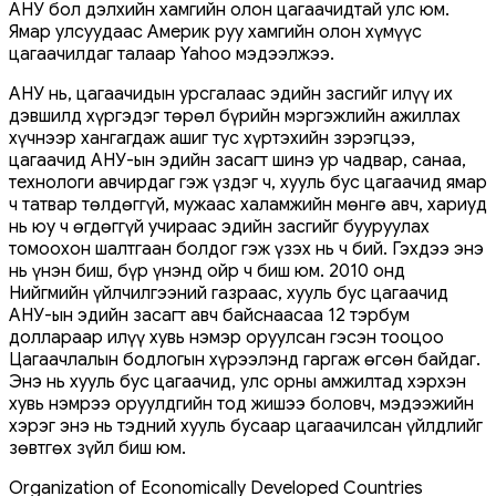
АНУ бол дэлхийн хамгийн олон цагаачидтай улс юм.
Ямар улсуудаас Америк руу хамгийн олон хүмүүс
цагаачилдаг талаар Yahoo мэдээлжээ.
АНУ нь, цагаачидын урсгалаас эдийн засгийг илүү их
дэвшилд хүргэдэг төрөл бүрийн мэргэжлийн ажиллах
хүчнээр хангагдаж ашиг тус хүртэхийн зэрэгцээ,
цагаачид АНУ-ын эдийн засагт шинэ ур чадвар, санаа,
технологи авчирдаг гэж үздэг ч, хууль бус цагаачид ямар
ч татвар төлдөггүй, мужаас халамжийн мөнгө авч, хариуд
нь юу ч өгдөггүй учираас эдийн засгийг бууруулах
томоохон шалтгаан болдог гэж үзэх нь ч бий. Гэхдээ энэ
нь үнэн биш, бүр үнэнд ойр ч биш юм. 2010 онд
Нийгмийн үйлчилгээний газраас, хууль бус цагаачид
АНУ-ын эдийн засагт авч байснаасаа 12 тэрбум
доллараар илүү хувь нэмэр оруулсан гэсэн тооцоо
Цагаачлалын бодлогын хүрээлэнд гаргаж өгсөн байдаг.
Энэ нь хууль бус цагаачид, улс орны амжилтад хэрхэн
хувь нэмрээ оруулдгийн тод жишээ боловч, мэдээжийн
хэрэг энэ нь тэдний хууль бусаар цагаачилсан үйлдлийг
зөвтгөх зүйл биш юм.
Organization of Economically Developed Countries