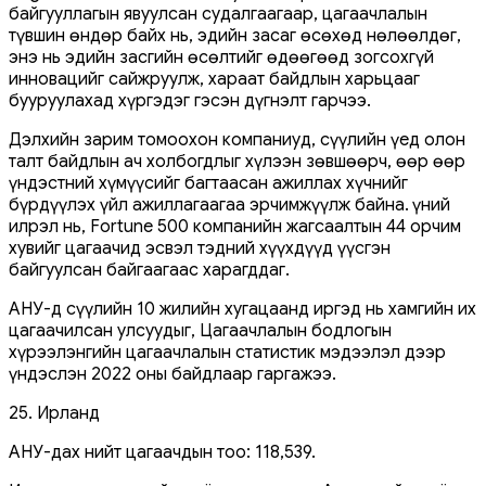
байгууллагын явуулсан судалгаагаар, цагаачлалын
түвшин өндөр байх нь, эдийн засаг өсөхөд нөлөөлдөг,
энэ нь эдийн засгийн өсөлтийг өдөөгөөд зогсохгүй
инновацийг сайжруулж, хараат байдлын харьцааг
бууруулахад хүргэдэг гэсэн дүгнэлт гарчээ.
Дэлхийн зарим томоохон компаниуд, сүүлийн үед олон
талт байдлын ач холбогдлыг хүлээн зөвшөөрч, өөр өөр
үндэстний хүмүүсийг багтаасан ажиллах хүчнийг
бүрдүүлэх үйл ажиллагаагаа эрчимжүүлж байна. Үүний
илрэл нь, Fortune 500 компанийн жагсаалтын 44 орчим
хувийг цагаачид эсвэл тэдний хүүхдүүд үүсгэн
байгуулсан байгаагаас харагддаг.
АНУ-д сүүлийн 10 жилийн хугацаанд иргэд нь хамгийн их
цагаачилсан улсуудыг, Цагаачлалын бодлогын
хүрээлэнгийн цагаачлалын статистик мэдээлэл дээр
үндэслэн 2022 оны байдлаар гаргажээ.
25. Ирланд
АНУ-дах нийт цагаачдын тоо: 118,539.