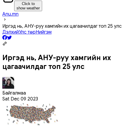
Click to
show weather
Anu.mn
Иргэд нь, АНУ-руу хамгийн их цагаачилдаг топ 25 улс
Дэлхий
Улс төр
Нийгэм
Иргэд нь, АНУ-руу хамгийн их
цагаачилдаг топ 25 улс
Байгалмаа
Sat Dec 09 2023