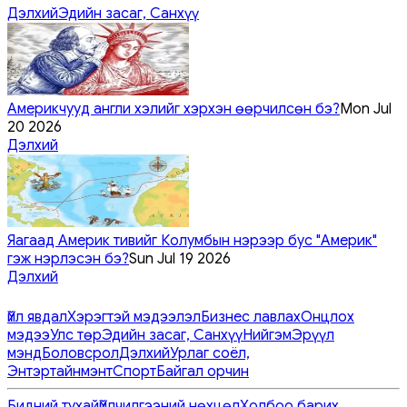
Дэлхий
Эдийн засаг, Санхүү
Америкчууд англи хэлийг хэрхэн өөрчилсөн бэ?
Mon Jul
20 2026
Дэлхий
Яагаад Америк тивийг Колумбын нэрээр бус "Америк"
гэж нэрлэсэн бэ?
Sun Jul 19 2026
Дэлхий
Үйл явдал
Хэрэгтэй мэдээлэл
Бизнес лавлах
Онцлох
мэдээ
Улс төр
Эдийн засаг, Санхүү
Нийгэм
Эрүүл
мэнд
Боловсрол
Дэлхий
Урлаг соёл,
Энтэртайнмэнт
Спорт
Байгал орчин
Бидний тухай
Үйлчилгээний нөхцөл
Холбоо барих