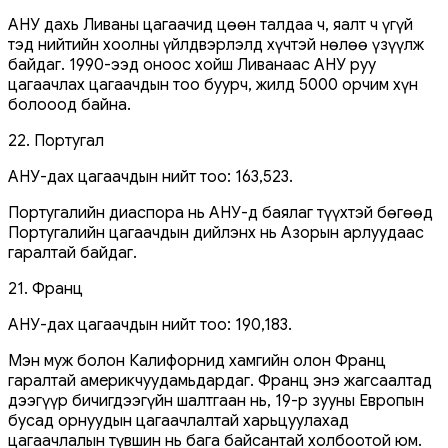
АНУ дахь Ливаны цагаачид цөөн талдаа ч, яалт ч үгүй
тэд нийтийн хоолны үйлдвэрлэлд хүчтэй нөлөө үзүүлж
байдаг. 1990-ээд оноос хойш Ливанаас АНУ руу
цагаачлах цагаачдын тоо буурч, жилд 5000 орчим хүн
болооод байна.
22. Португал
АНУ-дах цагаачдын нийт тоо: 163,523.
Португалийн диаспора нь АНУ-д баялаг түүхтэй бөгөөд
Португалийн цагаачдын дийлэнх нь Азорын арлуудаас
гаралтай байдаг.
21. Франц
АНУ-дах цагаачдын нийт тоо: 190,183.
Мэн муж болон Калифорнид хамгийн олон Франц
гаралтай америкчуудамьдардаг. Франц энэ жагсаалтад
дээгүүр бичигдээгүйн шалтгаан нь, 19-р зууны Европын
бусад орнуудын цагаачлалтай харьцуулахад
цагаачлалын түвшин нь бага байсантай холбоотой юм.