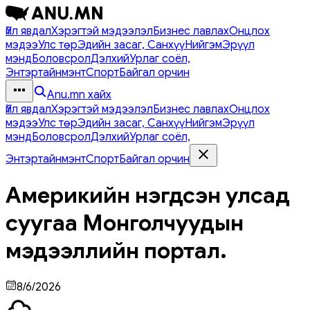
Үйл явдал
Хэрэгтэй мэдээлэл
Бизнес лавлах
Онцлох
мэдээ
Улс төр
Эдийн засаг, Санхүү
Нийгэм
Эрүүл
мэнд
Боловсрол
Дэлхий
Урлаг соёл,
Энтэртайнмэнт
Спорт
Байгал орчин
Anu.mn хайх
Үйл явдал
Хэрэгтэй мэдээлэл
Бизнес лавлах
Онцлох
мэдээ
Улс төр
Эдийн засаг, Санхүү
Нийгэм
Эрүүл
мэнд
Боловсрол
Дэлхий
Урлаг соёл,
Энтэртайнмэнт
Спорт
Байгал орчин
Америкийн нэгдсэн улсад
суугаа Монголчуудын
мэдээллийн портал.
8/6/2026