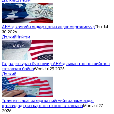
Дэлхий
Дэлхий
АНУ-д хамгийн өндөр цалин авдаг мэргэжилүүд
Thu Jul
30 2026
Дэлхий
Нийгэм
Гадаадын уран бүтээлчид АНУ-д аялан тоглолт хийхээс
татгалзаж байна
Wed Jul 29 2026
Дэлхий
Трампын засаг захиргаа нийгмийн халамж авдаг
цагаачдад грин карт олгохоос татгалзана
Mon Jul 27
2026