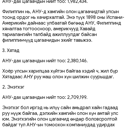
АНУ-дах цагаачдын нийт тоо: 1,982,434.
Филиппин нь, АНУ-д хамгийн олон цагаачидтай улсын
тоонд ордог нь хачирхалтай. Энэ түүх 1898 оны Испани-
Америкийн дайнаас улбаатай бөгөөд АНУ, Филиппинд
хяналтаа тогтоосноор, америкчууд Хавайд
тариалангийн талбайд ажиллуулдаг байсан
филиппинчүүд цагаачидын эхийг тавьжээ.
3. Хятад
АНУ-дах цагаачдын нийт тоо: 2,380,146.
Хоёр улсын харилцаа хүйтэн байгаа хэдий ч, жил бүр
Хятадаас АНУ руу маш олон хүн шилжин суурьшдаг.
2. Энэтхэг
АНУ-дах цагаачдын нийт тоо: 2,709,199.
Энэтхэг бол иргэд нь илүү сайн амьдрал хайн гадаад
руу нүүж байгаа, дэлхийн хамгийн олон хүн амтай улс
юм. Энэтхэгийн олон цагаачид өндөр боловсролтой
байдаг тул АНУ-ын томоохон компаниудад удирдах