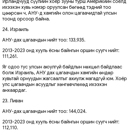
Ирландчууд сүүлийн хоёр зууны турш Америкийн соёлд
ихээхэн хувь нэмэр оруулсан бөгөөд тэдний тоо
цөөрсөн ч, АНУ-д хамгийн олон цагаачидтай улсын
тоонд орсоор байна.
24. Израиль
АНУ-дах цагаачдын нийт тоо: 133,935.
2013-2023 онд хууль ёсны байнгын оршин суугч нийт:
111,261.
Яг одоо тус улсын аюулгүй байдлын нөхцөл байдлаас
болж Израиль, АНУ дах цагаачдын хамгийн өндөр
хувьтай орнуудын жагсаалтыг ахиулж магадгүй юм. Хоёр
улс цагаачдын асуудлыг хөнгөвчлөхөд ихээхэн
анхаардаг.
23. Ливан
АНУ-дах цагаачдын нийт тоо: 144,024.
2013-2023 онд хууль ёсны байнгын оршин суугч нийт:
112,110.