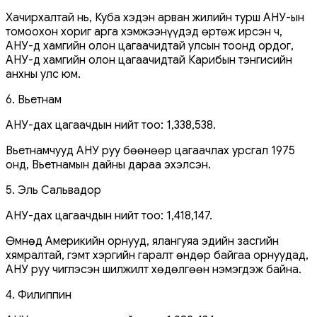
Хачирхалтай нь, Куба хэдэн арван жилийн турш АНУ-ын
томоохон хориг арга хэмжээнүүдэд өртөж ирсэн ч,
АНУ-д хамгийн олон цагаачидтай улсын тоонд ордог,
АНУ-д хамгийн олон цагаачидтай Карибын тэнгисийн
анхны улс юм.
6. Вьетнам
АНУ-дах цагаачдын нийт тоо: 1,338,538.
Вьетнамчууд АНУ руу бөөнөөр цагаачлах урсгал 1975
онд, Вьетнамын дайны дараа эхэлсэн.
5. Эль Сальвадор
АНУ-дах цагаачдын нийт тоо: 1,418,147.
Өмнөд Америкийн орнууд, ялангуяа эдийн засгийн
хямралтай, гэмт хэргийн гаралт өндөр байгаа орнуудад,
АНУ руу чиглэсэн шилжилт хөдөлгөөн нэмэгдэж байна.
4. Филиппин