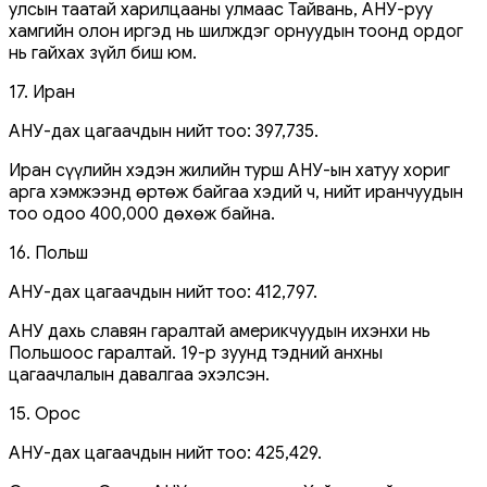
улсын таатай харилцааны улмаас Тайвань, АНУ-руу
хамгийн олон иргэд нь шилждэг орнуудын тоонд ордог
нь гайхах зүйл биш юм.
17. Иран
АНУ-дах цагаачдын нийт тоо: 397,735.
Иран сүүлийн хэдэн жилийн турш АНУ-ын хатуу хориг
арга хэмжээнд өртөж байгаа хэдий ч, нийт иранчуудын
тоо одоо 400,000 дөхөж байна.
16. Польш
АНУ-дах цагаачдын нийт тоо: 412,797.
АНУ дахь славян гаралтай америкчуудын ихэнхи нь
Польшоос гаралтай. 19-р зуунд тэдний анхны
цагаачлалын давалгаа эхэлсэн.
15. Орос
АНУ-дах цагаачдын нийт тоо: 425,429.