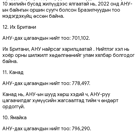
10 жилийн бусад жилүүдээс ялгаатай нь, 2022 онд АНУ-
ын байнгын оршин суугч болсон Бразилчуудын тоо
мэдэгдэхүйц өссөн байна.
12. Их Британи
АНУ-дах цагаачдын нийт тоо: 701,102.
Их Британи, АНУ найрсаг харилцаатай . Нийтлэг хэл нь
хоёр орны шилжилт хөдөлгөөнийг улам хялбар болгодог
байна.
11. Канад
АНУ-дах цагаачдын нийт тоо: 778,497.
Канад нь, АНУ-ын шууд хөрш хэдий ч, АНУ-руу
цагаачилдаг хүмүүсийн жагсаалтад тийм ч өндөрт
ордоггүй.
10. Ямайка
АНУ-дах цагаачдын нийт тоо: 796,290.