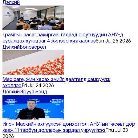
Дэлхий
Трампын засаг захиргаа, гадаад оюутнуудын АНУ-д
суралцах хугацааг 4 жилээр хязгаарлав
Sun Jul 26 2026
Дэлхий
Боловсрол
Medicare, жин хасах эмийг даатгалд хамруулж
эхэллээ
Fri Jul 24 2026
Дэлхий
Эрүүл мэнд
Илон Маскийн эхлүүлсэн цомхотгол, АНУ-ын төсөвт дор
хаяж 11 тэрбум долларын зардал учруулжээ
Thu Jul 23
2026