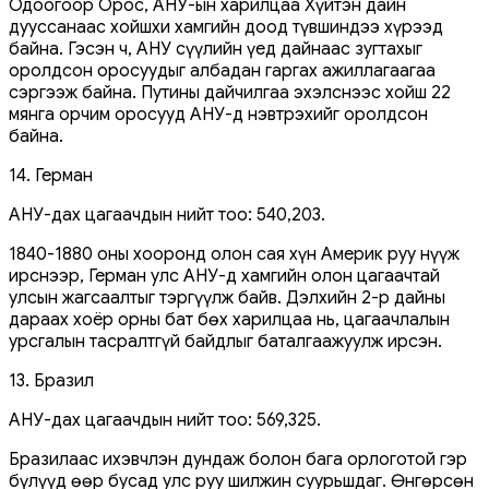
Одоогоор Орос, АНУ-ын харилцаа Хүйтэн дайн
дууссанаас хойшхи хамгийн доод түвшиндээ хүрээд
байна. Гэсэн ч, АНУ сүүлийн үед дайнаас зугтахыг
оролдсон оросуудыг албадан гаргах ажиллагаагаа
сэргээж байна. Путины дайчилгаа эхэлснээс хойш 22
мянга орчим оросууд АНУ-д нэвтрэхийг оролдсон
байна.
14. Герман
АНУ-дах цагаачдын нийт тоо: 540,203.
1840-1880 оны хооронд олон сая хүн Америк руу нүүж
ирснээр, Герман улс АНУ-д хамгийн олон цагаачтай
улсын жагсаалтыг тэргүүлж байв. Дэлхийн 2-р дайны
дараах хоёр орны бат бөх харилцаа нь, цагаачлалын
урсгалын тасралтгүй байдлыг баталгаажуулж ирсэн.
13. Бразил
АНУ-дах цагаачдын нийт тоо: 569,325.
Бразилаас ихэвчлэн дундаж болон бага орлоготой гэр
бүлүүд өөр бусад улс руу шилжин суурьшдаг. Өнгөрсөн