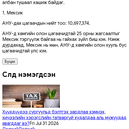
албан тушаал хашиж байдаг.
1. Мексик
АНУ-дах цагаачдын нийт тоо: 10,697,374.
АНУ-д хамгийн олон цагаачидтай 25 орны жагсаалтыг
Мексик тэргүүлж байгаа нь гайхах зүйл биш юм. Нэмж
дурдахад, Мексик нь мөн, АНУ-д хамгийн олон хууль бус
цагаачидтай улс юм.
Буцах
Сүүлд нэмэгдсэн
Хүүхдүүдээ сургуульд бэлтгэх зардлаа хэмнэх,
хичээлийн хэрэгслийн татваргүй худалдаа аль мужуудад
явагддаг вэ?
Fri Jul 31 2026