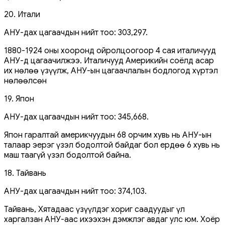
20. Итали
АНУ-дах цагаачдын нийт тоо: 303,297.
1880-1924 оны хооронд ойролцоогоор 4 сая италичууд
АНУ-д цагаачилжээ. Италичууд Америкийн соёлд асар
их нөлөө үзүүлж, АНУ-ын цагаачлалын бодлогод хүртэл
нөлөөлсөн
19. Япон
АНУ-дах цагаачдын нийт тоо: 345,668.
Япон гаралтай америкчуудын 68 орчим хувь нь АНУ-ын
талаар эерэг үзэл бодолтой байдаг бол ердөө 6 хувь нь
маш таагүй үзэл бодолтой байна.
18. Тайвань
АНУ-дах цагаачдын нийт тоо: 374,103.
Тайвань, Хятадаас үзүүлдэг хориг саадуудыг үл
харгалзан АНУ-аас ихээхэн дэмжлэг авдаг улс юм. Хоёр