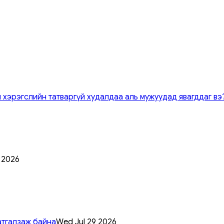
 хэрэгслийн татваргүй худалдаа аль мужуудад явагддаг вэ
0 2026
атгалзаж байна
Wed Jul 29 2026