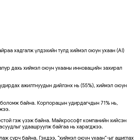
раа хадгалж үлдэхийн тулд хиймэл оюун ухаан (AI)
гапур дахь хиймэл оюун ухааны инновацийн захирал
 удирдах ажилтнуудын дийлэнх нь (55%), хиймэл оюун
х боломж байна. Корпорацын удирдагчдын 71% нь,
жээ.
ёстой гэж үзэж байна. Майкрософт компанийн хийсэн
 асуудлыг удаашруулж байгаа нь харагджээ.
аж сурч байна. Гэхдээ, “хиймэл оюун ухаан”-ыг ашиглах