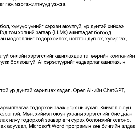
аг гэж мэргэжилтнүүд үзжээ.
ол, хүмүүс үүнийг хэрхэн аюулгүй, үр дүнтэй хийхээ
Тэд том хэлний загвар (LLMs) ашигладаг бөгөөд
ан мэдээллийг тодорхойлох, нэгтгэн дүгнэх, хувиргах,
эгүй онлайн хэрэгслийг ашиглахдаа та, өөрийн компанийн
улж болзошгүй. AI хэрэглүүрийг чадварлаг ашиглахын
ой үр дүнтэй харилцах явдал. Open AI-ийн ChatGPT,
варчилгаагаа тодорхой зааж өгөх нь чухал. Хиймэл оюун
 хэрэгтэй. Мөн, хиймэл оюун ухааны хэрэгслийг бие даан
слах илүү тодорхой заавар өгч сурах боломжийг олгоно.
лах асуудал, Microsoft Word програмын зөв бичгийн алдаа