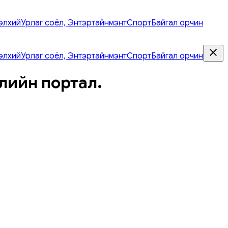
элхий
Урлаг соёл, Энтэртайнмэнт
Спорт
Байгал орчин
элхий
Урлаг соёл, Энтэртайнмэнт
Спорт
Байгал орчин
лийн портал.