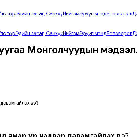
Улс төр
Эдийн засаг, Санхүү
Нийгэм
Эрүүл мэнд
Боловсрол
Д
Улс төр
Эдийн засаг, Санхүү
Нийгэм
Эрүүл мэнд
Боловсрол
Д
уугаа Монголчуудын мэдээл
 давамгайлах вэ?
элд ямар ур чадвар давамгайлах вэ?