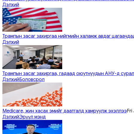
Дэлхий
Трампын засаг захиргаа нийгмийн халамж авдаг цагаачдад
Дэлхий
Трампын засаг захиргаа, гадаад оюутнуудын АНУ-д сурал
Дэлхий
Боловсрол
Medicare, жин хасах эмийг даатгалд хамруулж эхэллээ
Fri
Дэлхий
Эрүүл мэнд