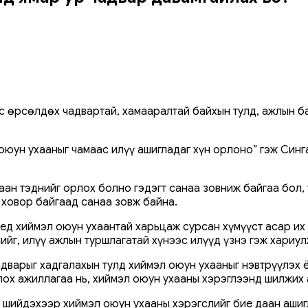
өрсөлдөх чадвартай, хамааралтай байхын тулд, ажлын бай
 оюун ухааныг чамаас илүү ашигладаг хүн орлоно” гэж Син
ан тэднийг орлох болно гэдэгт санаа зовниж байгаа бол,
с ховор байгаад санаа зовж байна.
үед хиймэл оюун ухаантай харьцаж сурсан хүмүүст асар и
ийг, илүү ажлын туршлагатай хүнээс илүүд үзнэ гэж хариул
дварыг хадгалахын тулд хиймэл оюун ухааныг нэвтрүүлэх 
лох ажиллагаа нь, хиймэл оюун ухааны хэрэглээнд шилжих
 шийдэхээр хиймэл оюун ухааны хэрэгслийг бие даан ашигл