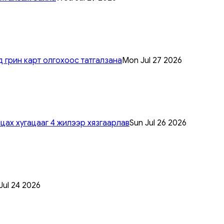
 грин карт олгохоос татгалзана
Mon Jul 27 2026
цах хугацааг 4 жилээр хязгаарлав
Sun Jul 26 2026
 Jul 24 2026