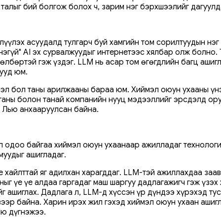
талыг бий болгож болох ч, зарим нэг бэрхшээлийг дагуулд
үүлэх асуудалд тулгарч буй хамгийн том сорилтуудын нэг б
эгүй" AI эх сурвалжуудыг интернетээс хялбар олж болно. 
өлбөртэй гэж үздэг. LLM нь асар том өгөгдлийн багц ашигл
ууд юм.
элэл бол таны арилжааны бараа юм. Хиймэл оюун ухааны үн
 таны болон танай компанийн нууц мэдээллийг эрсдэлд ору
эж Лью анхааруулсан байна.
 одоо байгаа хиймэл оюун ухаанаар ажилладаг технологит
муудыг ашигладаг.
le хайлттай яг адилхан харагддаг. LLM-тэй ажиллахдаа заа
ныг үе үе алдаа гаргадаг маш шаргуу дадлагажигч гэж үзэх
йг ашиглах. Дадлага л, LLM-д хүссэн үр дүндээ хүрэхэд ту
вээр байна. Харин ирэх жил гэхэд хиймэл оюун ухаан ашиг
Лю дүгнэжээ.