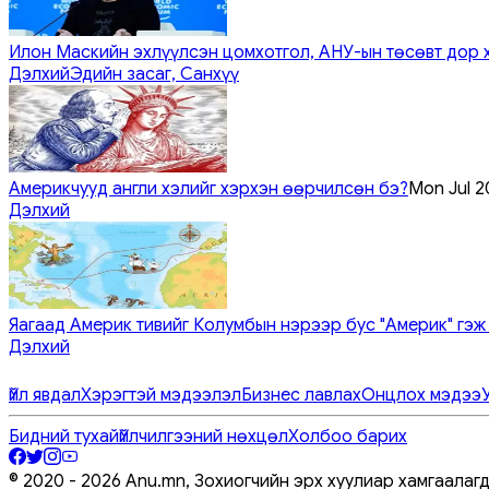
Илон Маскийн эхлүүлсэн цомхотгол, АНУ-ын төсөвт дор 
Дэлхий
Эдийн засаг, Санхүү
Америкчууд англи хэлийг хэрхэн өөрчилсөн бэ?
Mon Jul 2
Дэлхий
Яагаад Америк тивийг Колумбын нэрээр бус "Америк" гэж
Дэлхий
Үйл явдал
Хэрэгтэй мэдээлэл
Бизнес лавлах
Онцлох мэдээ
Бидний тухай
Үйлчилгээний нөхцөл
Холбоо барих
© 2020 -
2026
Anu.mn, Зохиогчийн эрх хуулиар хамгаалаг