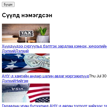
Буцах
Сүүлд нэмэгдсэн
Хүүхдүүдээ сургуульд бэлтгэх зардлаа хэмнэх, хичээлийн
Дэлхий
Дэлхий
АНУ-д хамгийн өндөр цалин авдаг мэргэжилүүд
Thu Jul 3
Дэлхий
Нийгэм
Гадаадын уран бүтээлчид АНУ-д аялан тоглолт хийхээс т