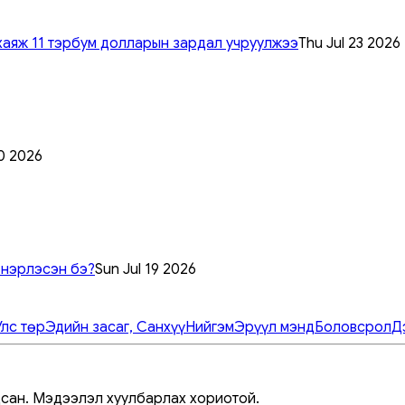
хаяж 11 тэрбум долларын зардал учруулжээ
Thu Jul 23 2026
0 2026
 нэрлэсэн бэ?
Sun Jul 19 2026
Улс төр
Эдийн засаг, Санхүү
Нийгэм
Эрүүл мэнд
Боловсрол
Д
дсан. Мэдээлэл хуулбарлах хориотой.