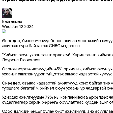
Байгалмаа
Wed Jun 12 2024
Өнөөдөр, бизнесменүүд болон аливаа мэргэжлийн хүмүүс 
ашиглаж сурч байна гэж CNBC мэдээлэв.
"Хиймэл оюун ухаан таныг орлохгүй. Харин таныг, хиймэл
Лоуренс Лю ярьжээ.
Олонхи мэргэжилтнүүдийн 45% орчим нь, хиймэл оюун уха
ухааныг ашиглан үүрэг гүйцэтгэх авьяас чадвартай хүмүү
Өнөөдөр, авъяас чадвартай ажилтнууд хомс байгаа энэ 
туршлага багатай ч, хиймэл оюун ухааны ур чадвартай хүн
Удирдах ажилтнуудын 79% нь, компанийнхаа өрсөлдөх ча
судалгаагаар харин, хөрөнгө оруулалтаас хурдан ашиг о
Одоо дэлхийн өнцөг булан бүрт ажилтнууд, энэ асуудлаа