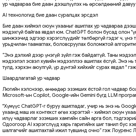
ур чадвараа бие даан дээшлүүлэх нь өрсөлдөөний давуу 
AI технологид бие даан суралцах эрсдэл
Бие даан хиймэл оюун ухааныг ашиглах ур чадвараа дээшл
мэдэхгүй байгаа явдал юм. ChatGPT болон бусад олон "үн
шинжээчид эдгээр хэрэгслүүдийг төлбөргүй гэдэг ч, үнэ т
урьдчилан таамаглах, боловсруулах боломжтой алгоритм
“Энэ дэлхий дээр үнэгүй зүйл гэж байдаггүй. Таны мэдэ
мэдээлэл эсвэл хувийн мэдээллээ ашиглах ёсгүй. Энэ нь
тулд, хэрхэн аюулгүй, үр дүнтэй хийхийг сурах явдал " г
Шаардлагатай ур чадвар
Люгийн хэлснээр, өнөөдөр эзэмших ёстой гол чадвар бол
Microsoft-ын Copilot, Google-ийн Gemini бүгд LLM програ
"Хүмүүс ChatGPT-г буруу ашигладаг, учир нь энэ нь Goog
ухаанд маш их контекст өгөх хэрэгтэй - хиймэл оюун ухаа
илүү чадварлаг эзэмших хамгийн сайн арга бол, тэдгээри
Одоогоор AI хэрэгслүүд харь гаригийнх шиг танил бус хэ
шалгагчийг ашиглахтай ижил түвшинд очно” гэж Лоуренс 