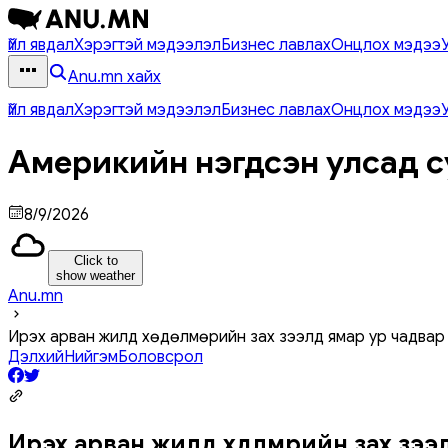
Үйл явдал
Хэрэгтэй мэдээлэл
Бизнес лавлах
Онцлох мэдээ
Anu.mn хайх
Үйл явдал
Хэрэгтэй мэдээлэл
Бизнес лавлах
Онцлох мэдээ
Америкийн нэгдсэн улсад с
8/9/2026
Click to
show weather
Anu.mn
Ирэх арван жилд хөдөлмөрийн зах зээлд ямар ур чадвар
Дэлхий
Нийгэм
Боловсрол
Ирэх арван жилд хөдөлмөрийн зах зэ