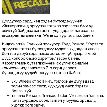
Долдугаар сард, хэд хэдэн бүтээгдэхүүнийг
үйлпвэрлэгчид эргүүлэн татахаа зарласан бөгөөд
аюулгүй байдлаа хангахын тулд дараах жагсаалтыг
анхааралтай шалгахыг Wane сэтгүүл зөвлөж байна.
Индианагийн Ерөнхий прокурор Тодд Рокита, "Хэрэв та
эргүүлэн татсан бүтээгдэхүүнүүдээс худалдаж авсан
бол тэр даруй хэрэглэхээ зогсоож, үйлдвэрлэгчтэй
шууд холбоо барих хэрэгтэй." гэсэн байна.
Хэрэглэгчийн бүтээгдэхүүний аюулгүй байдлын
комиссын мэдээлснээр 7-р сард дараах
бүтээгдэхүүнүүдийг эргүүлэн татсан байна.
Sky Wheels от Soft Play. тоглоомын дугуй дээд
талын замаас салж, хүүхдүүд унаж бэртэж
болзошгүй.
Yamaha Personal Transportation Vehicles от Yamaha.
Гэнэт хурдасч, осол, гэмтэл учруулах эрсдэлд
хүргэж болзошгүй.