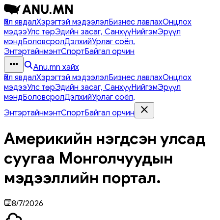
Үйл явдал
Хэрэгтэй мэдээлэл
Бизнес лавлах
Онцлох
мэдээ
Улс төр
Эдийн засаг, Санхүү
Нийгэм
Эрүүл
мэнд
Боловсрол
Дэлхий
Урлаг соёл,
Энтэртайнмэнт
Спорт
Байгал орчин
Anu.mn хайх
Үйл явдал
Хэрэгтэй мэдээлэл
Бизнес лавлах
Онцлох
мэдээ
Улс төр
Эдийн засаг, Санхүү
Нийгэм
Эрүүл
мэнд
Боловсрол
Дэлхий
Урлаг соёл,
Энтэртайнмэнт
Спорт
Байгал орчин
Америкийн нэгдсэн улсад
суугаа Монголчуудын
мэдээллийн портал.
8/7/2026