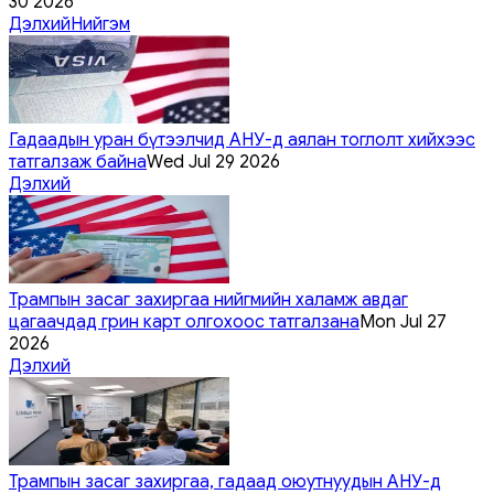
30 2026
Дэлхий
Нийгэм
Гадаадын уран бүтээлчид АНУ-д аялан тоглолт хийхээс
татгалзаж байна
Wed Jul 29 2026
Дэлхий
Трампын засаг захиргаа нийгмийн халамж авдаг
цагаачдад грин карт олгохоос татгалзана
Mon Jul 27
2026
Дэлхий
Трампын засаг захиргаа, гадаад оюутнуудын АНУ-д