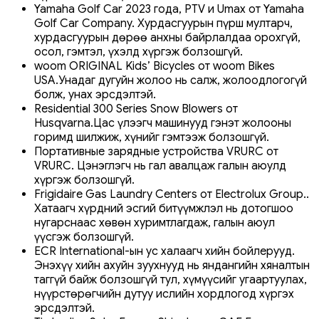
Yamaha Golf Car 2023 года, PTV и Umax от Yamaha
Golf Car Company. Хурдасгуурын пүрш мултарч,
хурдасгуурын дөрөө анхны байрлалдаа орохгүй,
осол, гэмтэл, үхэлд хүргэж болзошгүй.
woom ORIGINAL Kids’ Bicycles от woom Bikes
USA.Унадаг дугуйн жолоо нь салж, жолоодлогогүй
болж, унах эрсдэлтэй.
Residential 300 Series Snow Blowers от
Husqvarna.Цас үлээгч машинууд гэнэт жолооны
горимд шилжиж, хүнийг гэмтээж болзошгүй.
Портативные зарядные устройства VRURC от
VRURC. Цэнэглэгч нь гал авалцаж галын аюулд
хүргэж болзошгүй.
Frigidaire Gas Laundry Centers от Electrolux Group..
Хатаагч хүрдний эсгий битүүмжлэл нь дотогшоо
нугарснаас хөвөн хуримтлагдаж, галын аюул
үүсгэж болзошгүй.
ECR International-ын ус халаагч хийн бойлерууд.
Энэхүү хийн ахуйн зуухнууд нь яндангийн хяналтын
таггүй байж болзошгүй тул, хүмүүсийг угаартуулах,
нүүрстөрөгчийн дутуу ислийн хордлогод хүргэх
эрсдэлтэй.