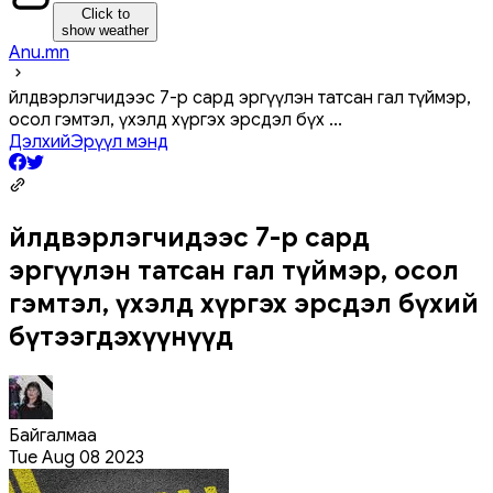
Click to
show weather
Anu.mn
Үйлдвэрлэгчидээс 7-р сард эргүүлэн татсан гал түймэр,
осол гэмтэл, үхэлд хүргэх эрсдэл бүх
...
Дэлхий
Эрүүл мэнд
Үйлдвэрлэгчидээс 7-р сард
эргүүлэн татсан гал түймэр, осол
гэмтэл, үхэлд хүргэх эрсдэл бүхий
бүтээгдэхүүнүүд
Байгалмаа
Tue Aug 08 2023