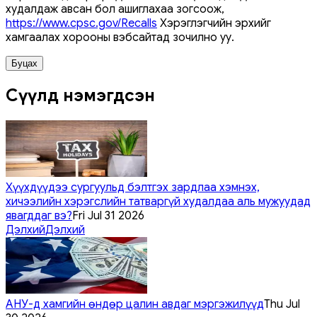
худалдаж авсан бол ашиглахаа зогсоож,
https://www.cpsc.gov/Recalls
Хэрэглэгчийн эрхийг
хамгаалах хорооны вэбсайтад зочилно уу.
Буцах
Сүүлд нэмэгдсэн
Хүүхдүүдээ сургуульд бэлтгэх зардлаа хэмнэх,
хичээлийн хэрэгслийн татваргүй худалдаа аль мужуудад
явагддаг вэ?
Fri Jul 31 2026
Дэлхий
Дэлхий
АНУ-д хамгийн өндөр цалин авдаг мэргэжилүүд
Thu Jul