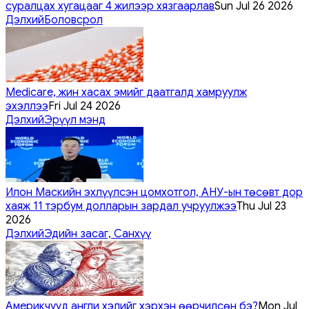
суралцах хугацааг 4 жилээр хязгаарлав
Sun Jul 26 2026
Дэлхий
Боловсрол
Medicare, жин хасах эмийг даатгалд хамруулж
эхэллээ
Fri Jul 24 2026
Дэлхий
Эрүүл мэнд
Илон Маскийн эхлүүлсэн цомхотгол, АНУ-ын төсөвт дор
хаяж 11 тэрбум долларын зардал учруулжээ
Thu Jul 23
2026
Дэлхий
Эдийн засаг, Санхүү
Америкчууд англи хэлийг хэрхэн өөрчилсөн бэ?
Mon Jul