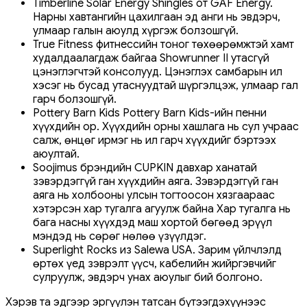
Timberline Solar Energy Shingles от GAF Energy.
Нарны хавтангийн цахилгаан эд анги нь эвдэрч,
улмаар галын аюулд хүргэж болзошгүй.
True Fitness фитнессийн тоног төхөөрөмжтэй хамт
худалдаалагдаж байгаа Showrunner II утасгүй
цэнэглэгчтэй консолууд. Цэнэглэх самбарын ил
хэсэг нь бусад утаснуудтай шүргэлцэж, улмаар гал
гарч болзошгүй.
Pottery Barn Kids Pottery Barn Kids-ийн пенни
хүүхдийн ор. Хүүхдийн орны хашлага нь сул учраас
салж, өнцөг ирмэг нь ил гарч хүүхдийг бэртээх
аюултай.
Soojimus брэндийн CUPKIN давхар ханатай
зэвэрдэггүй ган хүүхдийн аяга. Зэвэрдэггүй ган
аяга нь холбооны улсын тогтоосон хязгаараас
хэтэрсэн хар тугалга агуулж байна Хар тугалга нь
бага насны хүүхдэд маш хортой бөгөөд эрүүл
мэндэд нь сөрөг нөлөө үзүүлдэг.
Superlight Rocks из Salewa USA. Зарим үйлчлэлд
өртөх үед зэврэлт үүсч, кабелийн жийргэвчийг
сулруулж, эвдэрч унах аюулыг бий болгоно.
Хэрэв та эдгээр эргүүлэн татсан бүтээгдэхүүнээс